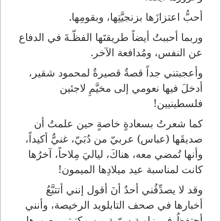
أحبُّ اعتزازَها بزنجيَّتِها، وبقومِها.
وربما أحببتُ أيضاً طريقتَها الفظّـةَ في الدفاع
عن النفس، ومُدافعة الآخر.
وأعجبتني جداً قصةٌ قصيرةٌ لمحمود شقير،
أدخلَ فيها نعومي إلى مخيَّمِ لاجئين
فلسطينيين!
كما شعرتُ بسعادةٍ خاصةٍ حين علمتُ أن
صديقَها (عباس) عربيّ من دُبَيّ، غنيٌّ أكيداً،
وأنها تُمضي معه، هناكَ، لياليَ مِلاحاً، آخرُها
كانت لمناسبة عيد ميلادِها الميمون!
وقد لا يصدِّقُني أحدٌ أنَ أقول إنني أتتبَّعُ
أخبارها في صحف التابلويد الرخيصة، وأنني
أحتفظُ في زاويةٍ سرّية من مكتبتي بصورِها