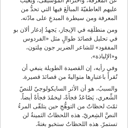
عليهم العاطفيّةَ المبالَغَ فيها التي تحدُّ من
المعرفة ومن سيطرة المبدعِ على مادّته.
ومن منطلَقِه في الإيجاز، يَجهدُ إدغار ألان بو
في تحليل قصائدَ طوالٍ مثل «الفردوس
المفقود» للشاعر الضرير جون مِلتون،
و«الإلياذة».
وفي رأيه، إن القصيدة الطويلة ينبغي أن
تُقرأَ باعتبارِها متواليةً من قصائدَ قصيرة.
والسببُ، هو أن الأثر السايكولوجيّ للنصّ
الشِّعري، يَصّاعَدُ فجأةً، ليخمُدَ فجأةً أيضاً.
ثمّتَ لحظاتٌ من التوهُّجِ حين يتلقّى المرءُ
النصَّ الشِعريّ. هذه اللحظاتُ الثمينةُ لن
تستمرّ. هذه اللحظاتُ ستخبو بغتةً.