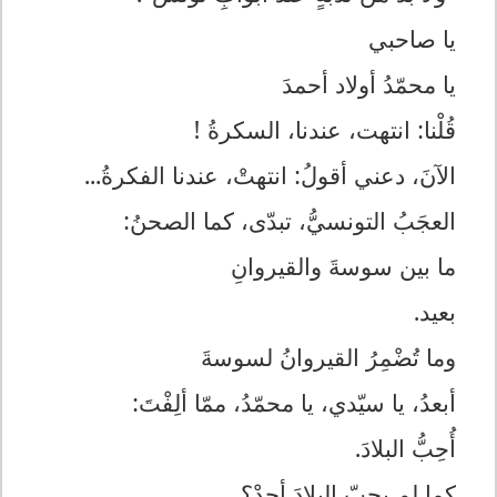
يا صاحبي
يا محمّدُ أولاد أحمدَ
قُلْنا: انتهت، عندنا، السكرةُ !
الآنَ، دعني أقولُ: انتهتْ، عندنا الفكرةُ...
العجَبُ التونسيُّ، تبدّى، كما الصحنُ:
ما بين سوسةَ والقيروانِ
بعيد.
وما تُضْمِرُ القيروانُ لسوسةَ
أبعدُ، يا سيّدي، يا محمّدُ، ممّا ألِفْتَ:
أُحِبُّ البلادَ.
كما لم يحبّ البلادَ أحدْ؟