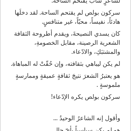
لشاعرٍ شابٍّ يقتحم الساحة.
سركون بولص لم يقتحم الساحة. لقد دخلَها
هادئاً، نفيساً، محبّاً، غير متنافسٍ.
كان يسدي النصيحةَ، ويقدم أطروحة الثقافة
الشعرية الرصينة، مقابل الخصومةِ،
والمشتبَكِ، والادّعاء.
لم يكن ليباهي بثقافته، وإن حُقّتْ له المباهاة.
هو يعتبرُ الشعرَ نتيجَ ثقافةٍ عميقةٍ وممارسةٍ
ملموسةٍ .
سركون بولص يكره الإدّعاء!
وأقول إنه الشاعرُ الوحيدُ ...
هو لم يكن سياسياً بأيّ حالٍ.