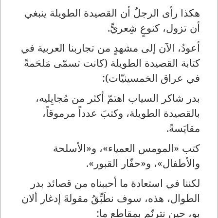
هكذا رأى الرجلُ أن القصيدة الطويلة ينبغي
أن تزول، كنوعٍ شِعريٍّ.
أعودُ، الآن إلى مشهدٍ من تجاربنا العربية في
كتابة القصيدة الطويلة (كانت تسمّى مَلحَمةً
في عراق الخمسينيّات):
بدر شاكر السياب اهتمّ أكثر من مُجايِليه،
بالقصيدة الطويلة، وكتبَ عدداً مرموقاً،
مقايَسةً.
كتب «المومس العمياء»، و«الأسلحة
والأطفال»، و«حفّار القبور».
لكننا في استعادة ما أحببناه من قصائد بدر
الطوال، هذه، سوف نطَبِّقُ مقولةَ إدغار ألان
بو، حين نترنّم بمقاطع ما: