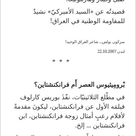
قصيدتُه عن «السيد الأميركيّ» نشيدٌ
للمقاومة الوطنية في العراق!
سركون بولص... شاعر العراق الوحيد!
لندن 22.10.2007
* * *
بْرومِيثيوس العصر أَم فرانكنشتاين؟
في مطْلع الثلاثينيّات، نفّذَ بوريس كارلوف
فيلمَه الأول عن فرانكنشتاين، ليكونَ مقدمةً
لأفلام رعبٍ أمثال زوجة فرانكنشتاين، ابن
فرانكنشتاين ... إلخ.