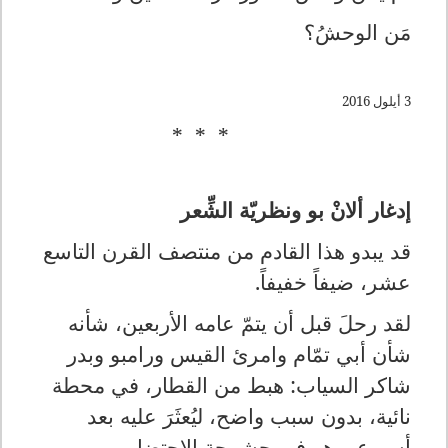
مَن الوحشُ؟
3 أيلول 2016
* * *
إدغار ألانْ بو ونظريّة الشِّعر
قد يبدو هذا القادم من منتصف القرن التاسع
عشر، ضيفاً خفيفاً.
لقد رحلَ قبل أن يتمّ عامه الأربعين، شأنه
شأن أبي تمّام وامرئ القيس ورامبو وبدر
شاكر السياب: هبط من القطار، في محطة
نائية، بدون سبب واضح، ليُعثَرَ عليه بعد
أسبوع، وهو في حشرجة الاحتضار.