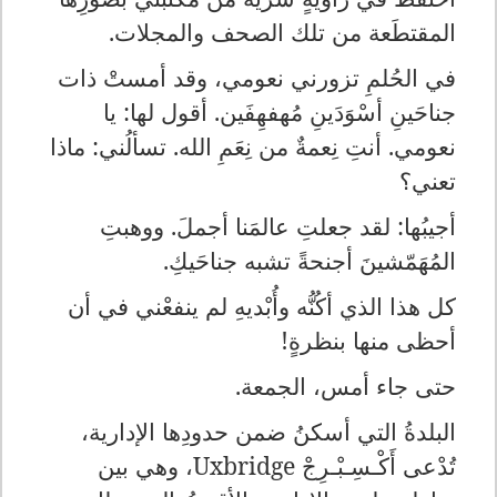
المقتطَعة من تلك الصحف والمجلات.
في الحُلمِ تزورني نعومي، وقد أمستْ ذات
جناحَينِ أسْوَدَينِ مُهفهِفَين. أقول لها: يا
نعومي. أنتِ نِعمةٌ من نِعَمِ الله. تسألُني: ماذا
تعني؟
أجيبُها: لقد جعلتِ عالمَنا أجملَ. ووهبتِ
المُهَمّشينَ أجنحةً تشبه جناحَيكِ.
كل هذا الذي أكُنُّه وأُبْديهِ لم ينفعْني في أن
أحظى منها بنظرةٍ!
حتى جاء أمس، الجمعة.
البلدةُ التي أسكنُ ضمن حدودِها الإدارية،
تُدْعى أَكْـسِـبْـرِجْ
Uxbridge
، وهي بين