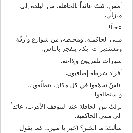
أمسِ، كنتُ عائداً بالحافلة، من البلدةِ إلى
منزلي.
عجباً!
مبنى الحاكمية، ومحيطه، من شوارع وأزقّة،
ومستديرات، يكاد ينفجر بالناس.
سيارات تلفزيون وإذاعة.
أفراد شرطة إضافيون.
أناسٌ تجمّعوا في كل مكان، يتطلّعون،
ويستطلعوا.
نزلتُ من الحافلة عند الموقف الأقرب، عائداً
إلى مبنى الحاكمية.
سألتُ: ما الخبر؟ (خير يا طير… كما يقول