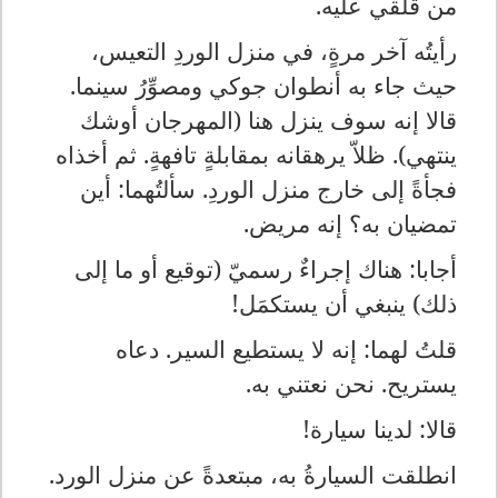
من قلقي عليه.
رأيتُه آخر مرةٍ، في منزل الوردِ التعيس،
حيث جاء به أنطوان جوكي ومصوِّرُ سينما.
قالا إنه سوف ينزل هنا (المهرجان أوشك
ينتهي). ظلاّ يرهقانه بمقابلةٍ تافهةٍ. ثم أخذاه
فجأةً إلى خارج منزل الوردِ. سألتُهما: أين
تمضيان به؟ إنه مريض.
أجابا: هناك إجراءٌ رسميّ (توقيع أو ما إلى
ذلك) ينبغي أن يستكمَل!
قلتُ لهما: إنه لا يستطيع السير. دعاه
يستريح. نحن نعتني به.
قالا: لدينا سيارة!
انطلقت السيارةُ به، مبتعدةً عن منزل الورد.