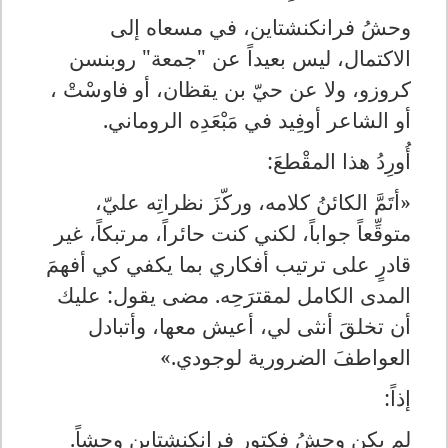
وحشُ فرانكنشتاين، في مسعاه إلى
الاكتمال، ليس بعيداً عن "جمعة" روبنسن
كروزو، ولا عن حيّ بن يقظان، أو فاوسْتْ ،
أو الشاعر أوفِيد في مَبْعَدِه الروماني.
أُورِدُ هذا المقْطعَ:
«أتَمَّ الكائنُ كلامه، وركّزَ نظراتِه عليّ،
متوقِّعاً جواباً، لكني كنت حائراً، مرتبكاً، غير
قادرٍ على ترتيب أفكاري بما يكفي كي أفهمَ
المدى الكامل لمقترَحِه. مضى يقول: عليك
أن تخلقَ أنثى لي، أعيش معها، وأتبادل
العواطفَ الضرورية لوجودي.»
إذاً:
لم يكن وحشُ فكتور فرانكنشتاين وحشاً.