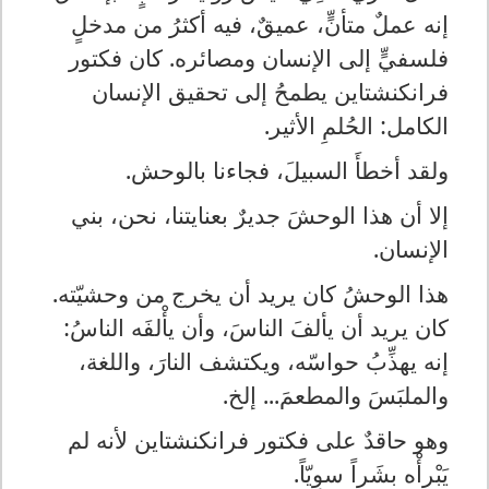
إنه عملٌ متأنٍّ، عميقٌ، فيه أكثرُ من مدخلٍ
فلسفيٍّ إلى الإنسان ومصائره. كان فكتور
فرانكنشتاين يطمحُ إلى تحقيق الإنسان
الكامل: الحُلمِ الأثير.
ولقد أخطأَ السبيلَ، فجاءنا بالوحش.
إلا أن هذا الوحشَ جديرٌ بعنايتنا، نحن، بني
الإنسان.
هذا الوحشُ كان يريد أن يخرج من وحشيّته.
كان يريد أن يألفَ الناسَ، وأن يأْلفَه الناسُ:
إنه يهذِّبُ حواسّه، ويكتشف النارَ، واللغة،
والملبَسَ والمطعمَ... إلخ.
وهو حاقدٌ على فكتور فرانكنشتاين لأنه لم
يَبْرأْه بشَراً سوِيّاً.