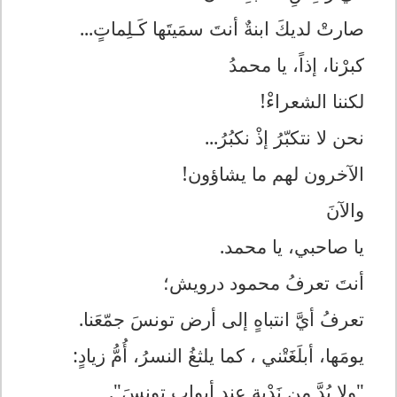
صارتْ لديكَ ابنةٌ أنتَ سمَيتَها كَـلِماتٍ...
كبرْنا، إذاً، يا محمدُ
لكننا الشعراءْ!
نحن لا نتكبّرُ إذْ نكبُرُ...
الآخرون لهم ما يشاؤون!
والآنَ
يا صاحبي، يا محمد.
أنتَ تعرفُ محمود درويش؛
تعرفُ أيَّ انتباهٍ إلى أرض تونسَ جمّعَنا.
يومَها، أبلَغَتْني ، كما يلثغُ النسرُ، أُمُّ زيادٍ:
"ولا بُدَّ من نَدْبةٍ عند أبوابِ تونسَ".