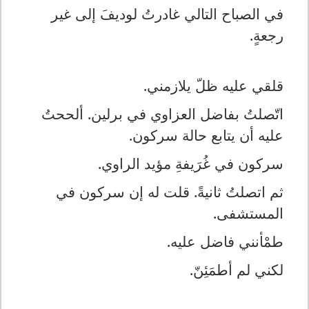
في الصباح التالي غادرتُ لوديفَ إلى غير
رجعةٍ.
قلقي عليه ظلّ يلازمني.
اتّصلتُ بفاضل العزاوي في برلين. ألححتُ
عليه أن يتابع حالة سركون.
سركون في غُرَيفةِ مؤيد الراوي.
ثم اتصلتُ ثانيةً. قلت له إن سركون في
المستشفى.
طمْأنني فاضل عليه.
لكني لم أطمَئِنّ.