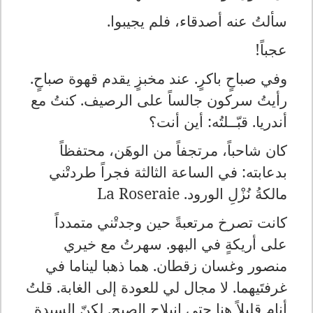
سألتُ عنه أصدقاء، فلم يجيبوا.
عجباً!
وفي صباحٍ باكرٍ. عند مخبزٍ يقدم قهوة صباحٍ.
رأيتُ سركون جالساً على الرصيف. كنتُ مع
أندريا. قبّــلتُه: أين أنت؟
كان شاحباً، مرتجفاً من الوهَن، محتفظاً
بدعابته: في الساعة الثالثة فجراً طردتْني
مالكةُ نُزْلِ الورود.
La Roseraie
كانت تصرخ مرتعبةً حين وجدتْني متمدداً
على أريكةٍ في البهو. سهرتُ مع خيري
منصور وغسان زقطان. هما ذهبا ليناما في
غرفتَيهما. لا مجال لي للعودة إلى الغابة. قلتُ
أنام قليلاً هنا حتى انبلاج الصبح. لكنّ السيدة