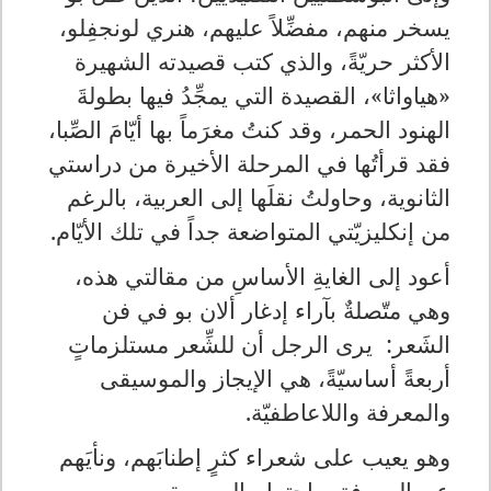
يسخر منهم، مفضِّلاً عليهم، هنري لونجفِلو،
الأكثر حريّةً، والذي كتب قصيدته الشهيرة
«هياواثا»، القصيدة التي يمجِّدُ فيها بطولةَ
الهنود الحمر، وقد كنتُ مغرَماً بها أيّامَ الصِّبا،
فقد قرأتُها في المرحلة الأخيرة من دراستي
الثانوية، وحاولتُ نقلَها إلى العربية، بالرغم
من إنكليزيّتي المتواضعة جداً في تلك الأيّام.
أعود إلى الغايةِ الأساسِ من مقالتي هذه،
وهي متّصلةٌ بآراء إدغار ألان بو في فن
الشَعر: يرى الرجل أن للشِّعر مستلزماتٍ
أربعةً أساسيّةً، هي الإيجاز والموسيقى
والمعرفة واللاعاطفيّة.
وهو يعيب على شعراء كثرٍ إطنابَهم، ونأيَهم
عن المعرفة، واحترام الموسيقى، ويعيب