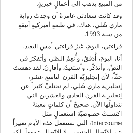
من المبيع يذهب إلى أعمالٍ خيريةٍ.
وقد كانت سعادتي غامرةً آن وجدتُ رواية
ماري شَلي، هناك، في طبعةٍ أميركيةٍ أنيقةٍ
من سنة 1993.
قراءتي، اليومَ، غيرُ قراءتي أمسِ البعيد.
أنا، اليومَ، أُدَققُ، وأُنعِمُ النظرَ، وأتفكرُ في
النصِّ، وأتذكّر، وأستعيدُ، وأقارِنُ. لقد دهشتُ
حقّاً، لأن إنجليزيّة القرن التاسع عشر،
إنجليزية ماري شَلِي، لم تختلفْ كثيراً عن
إنجليزية القرن الحادي والعشرين التي
نتداولُها الآن. صحيحٌ أن كلماتٍ معينةً
اكتسبتْ خصوصيّةَ استعمالٍ مثل
، التي تستعمَل هذه الأيام تعبيراً
Intercourse
عن الاتّصال الجنسي، لا الاتّصال عموماً، لكن