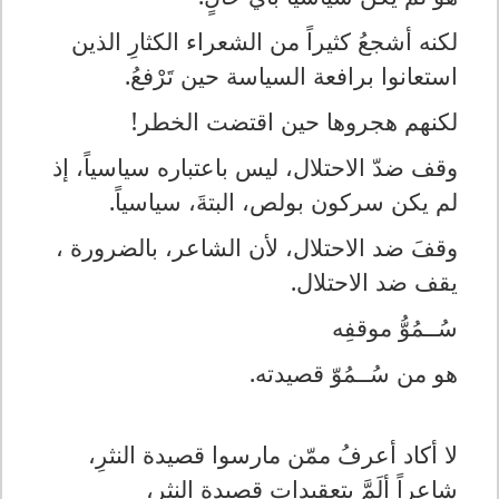
لكنه أشجعُ كثيراً من الشعراء الكثارِ الذين
استعانوا برافعة السياسة حين تَرْفعُ.
لكنهم هجروها حين اقتضت الخطر!
وقف ضدّ الاحتلال، ليس باعتباره سياسياً، إذ
لم يكن سركون بولص، البتةَ، سياسياً.
وقفَ ضد الاحتلال، لأن الشاعر، بالضرورة ،
يقف ضد الاحتلال.
سُــمُوُّ موقفِه
هو من سُــمُوّ قصيدته.
لا أكاد أعرفُ ممّن مارسوا قصيدة النثرِ،
شاعراً ألَمَّ بتعقيدات قصيدةِ النثرِ،