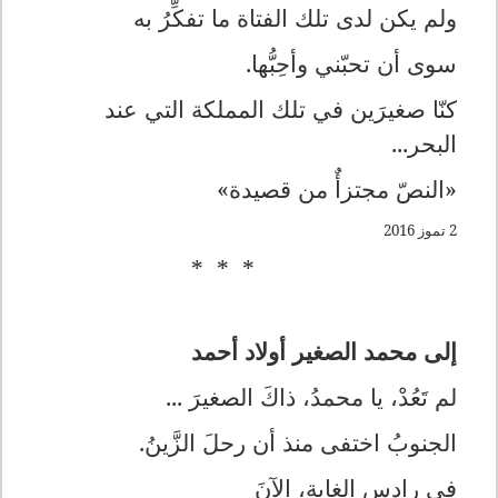
ولم يكن لدى تلك الفتاة ما تفكِّرُ به
سوى أن تحبّني وأحِبُّها.
كنّا صغيرَين في تلك المملكة التي عند
البحر...
«النصّ مجتزأٌ من قصيدة»
2 تموز 2016
* * *
إلى محمد الصغير أولاد أحمد
لم تَعُدْ، يا محمدُ، ذاكَ الصغيرَ ...
الجنوبُ اختفى منذ أن رحلَ الزَّينُ.
في رادِسِ الغابةِ، الآنَ