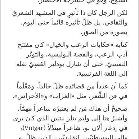
لكن الرجل كان ذا تأثيرٍ في المشهد الشعريّ
والثقافي، بل ظلّ تأثيره قائماً حتى اليوم،
بصورة من الصوَر.
كتابه «حكايات الرعب والخيال» كان مفتتح
أدب الرعب، والقصة البوليسية، والتوتّر
النفسيّ، حتى أن شارل بودلير العَصِيّ نقله
إلى اللغة الفرنسية.
كما أن عدداً من قصائده ظلّ خالداً، ومَعْلَماً
في فن الشِّعر، مثل «الغراب» و«الأجراس».
صحيحٌ أن هناك مَن لم يعتبرْه شاعراً مهمّاً،
وأشيرُ هنا إلى وليم بتلر ييتس الذي كان يرى
في إدغار ألان بو، شاعراً مبتذَلاً (
)،
Vulgar
وإلى البوسطنيّين التقليديّين، الذين ظلَّ بو