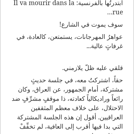
ابتدرتُها بالفرنسية:
Il va mourir dans la
…
rue
سوف يموت في الشارع!
عواهرُ المهرجانات، يستمتعن، كالعادة، في
غرفاتٍ عالية...
قلقي عليه ظلّ يلازمني.
حقاً، اشتركتُ معه، في جلسة حديثٍ
مشتركة، أمام الجمهور، عن العراق، وكان
رائعاً وراديكالياً كعادته، ذا موقفٍ مشرِّفٍ ضد
الاحتلال، على خلاف معظم المثقفين
العراقيين. أقول إن هذه الجلسة المشتركة
التي بدا فيها أقرب إلى العافية، لم تخفِّفْ