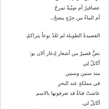
عصافيرُ أم صِبْيةٌ تمرحُ
أم الماءُ من جرّةٍ ينضحُ...
القصيدةُ الطويلة لم تَعُدْ نوعاً يتراكمُ.
نصٌّ قصيرٌ من أشعار إدغار ألان بو:
أنّابَلْ لِي
منذ سنين وسنين
في مملكةٍ عند البحرِ
عاشتْ فتاةٌ قد تعرفونها بالاسم
أنّابَلْ لي.