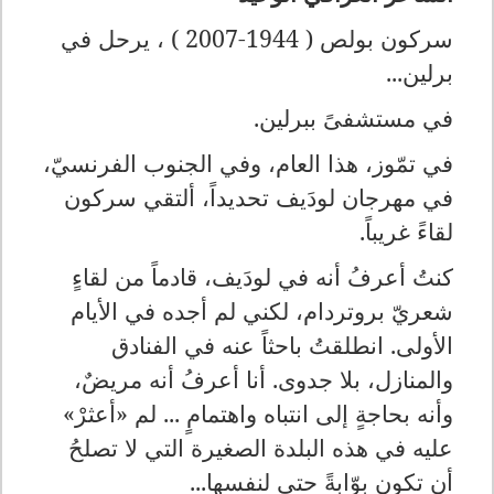
سركون بولص ( 1944-2007 ) ، يرحل في
برلين...
في مستشفىً ببرلين.
في تمّوز، هذا العام، وفي الجنوب الفرنسيّ،
في مهرجان لودَيف تحديداً، ألتقي سركون
لقاءً غريباً.
كنتُ أعرفُ أنه في لودَيف، قادماً من لقاءٍ
شعريّ بروتردام، لكني لم أجده في الأيام
الأولى. انطلقتُ باحثاً عنه في الفنادق
والمنازل، بلا جدوى. أنا أعرفُ أنه مريضٌ،
وأنه بحاجةٍ إلى انتباه واهتمامٍ ... لم «أعثرْ»
عليه في هذه البلدة الصغيرة التي لا تصلحُ
أن تكون بوّابةً حتى لنفسها...