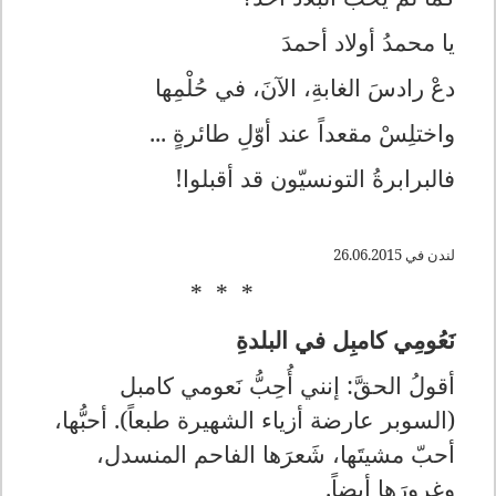
يا محمدُ أولاد أحمدَ
دعْ رادسَ الغابةِ، الآنَ، في حُلْمِها
واختلِسْ مقعداً عند أوّلِ طائرةٍ ...
فالبرابرةُ التونسيّون قد أقبلوا!
لندن في 26.06.2015
* * *
نَعُومِي كامبِل في البلدةِ
أقولُ الحقَّ: إنني أُحِبُّ نَعومي كامبل
(السوبر عارضة أزياء الشهيرة طبعاً). أحبُّها،
أحبّ مشيتَها، شَعرَها الفاحم المنسدل،
وغرورَها أيضاً.