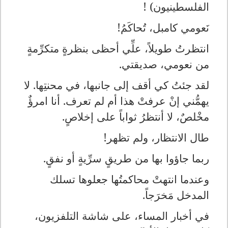
الفلسطينيون) !
نَعومي كامبل، تُحاكَمُ!
انتظرتُ طويلاً، علِّي أحظى بنظرةٍ متكرِّمةٍ
من نعومي، صديقتي.
لقد جئتُ كي أقف إلى جانبها، في محنتِها. لا
يهمُّني إنْ عرفتْ هذا أم لم تعرف. أنا امرؤٌ
مخْلصٌ، لا أنتظرُ ثواباً على إخلاصٍ.
طال الانتظار، ولم تظهر!
ربما جاؤوا بها من طريقٍ سرِّيةٍ أو نفقٍ.
وعندما انتهتْ محاكمتُها جعلوها تسلك
المدخل مَخرَجاً.
في أخبار المساء، على شاشة التلفزيون،