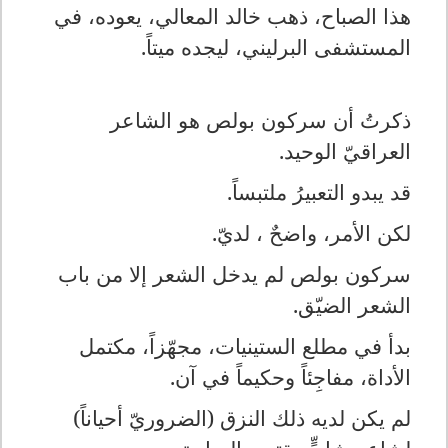
هذا الصباح، ذهب خالد المعالي، يعوده، في
المستشفى البرليني، ليجده ميتاً.
ذكرتُ أن سركون بولص هو الشاعر
العراقيّ الوحيد.
قد يبدو التعبيرُ ملتبساً.
لكن الأمر، واضحٌ ، لديّ.
سركون بولص لم يدخل الشعر إلا من باب
الشعر الضيّق.
بدأ في مطلع الستينيات، مجهّزاً، مكتمل
الأداة، مفاجِئاً وحكيماً في آن.
لم يكن لديه ذلك النزق (الضروريّ أحياناً)