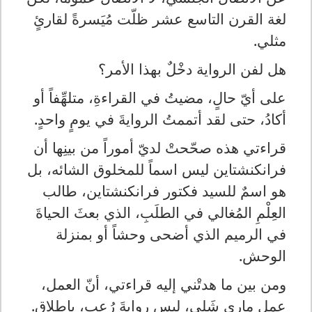
لغة القرن التاسع عشر ظلّت مُيَسرةً لقارئٍ
مثلي.
هل لفن الرواية دخْلٌ بهذا الأمر؟
على أيّ حالٍ، مضيتُ في القراءةِ، متلهِّفاً أو
أكادُ، حتى لقد أتممتُ الروايةَ في يومٍ واحدٍ.
قراءتي هذه صحّحتْ لديّ أموراً من بينِها أن
فرانكنشتاين ليس اسماً للمخلوق الشائه، بل
هو اسمٌ للسيد فكتور فرانكنشتاين، طالب
العِلْمِ المُغالي في الطلَبِ، الذي بعثَ الحياةَ
في الرميم الذي أضحى وحشاً أو بمنزلة
الوحش.
ومن بين ما هدتْني إليه قراءتي، أنّ العمل،
عمل ماري شَلِي، ليس روايةَ رُعبٍ، بإطلاق.