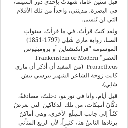
قبل ستين عاماً، شهدتُ بإحدى دور السينما،
في البصرة، مدينتي، واحداً من تلك الأفلام
التي لن تُنسى.
ولقد كنتُ قرأتُ، في ما قرأتُ، سنواتِ
الصبا، رواية ماري شَلِي (1797-1851)
الموسومة "فرانكنشتاين أو بروميثيوس
العصر"
Frankenstein or Modern
(من المفيد أن أذكر أن ماري
Prometheus
كانت زوجة الشاعر الشهير بيرسي بيش
شَلِي).
قبل أيام، وأنا في تورنتو، دخلتُ، مصادفةً،
دكّانَ أنتيكات، من تلك الدكاكين التي تعرضُ
كتُباً إلى جانب السِلَع الأخرى، وهي أماكنُ
يرتادها الناسُ هنا، كثيراً، لأن الريع المتأتي