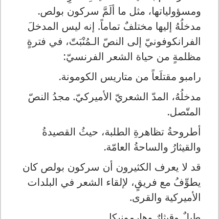
ومسؤولياتها، مثل ما ألَمَّ سركون بولص.
مدخلُهُ إليها مختلفٌ تماماً. إنه ليس المدخلَ
الفرانكوفونيّ إلى النصّ الـمُنْبَتّ، في فترةٍ
مظلمةٍ من حياة الشعر الفرنسيّ:
رامبو مقتلَعاً من متاريس الكومونة.
مدخلُهُ، المدّ الشعريّ الأميركيّ. مجدُ النصّ
المتّصل.
أطروحةُ تظاهرةِ الطلبة، حيثُ القصيدةُ
والقيثارُ والساحةُ العامّة.
قد لا يعرف الكثيرون أن سركون بولص كان
يطوِّفُ مع فريقٍ، لإلقاء الشعر في البلدات
الأميركية والقرى.
طبلٌ وقيثارٌ وهارمونيكا.