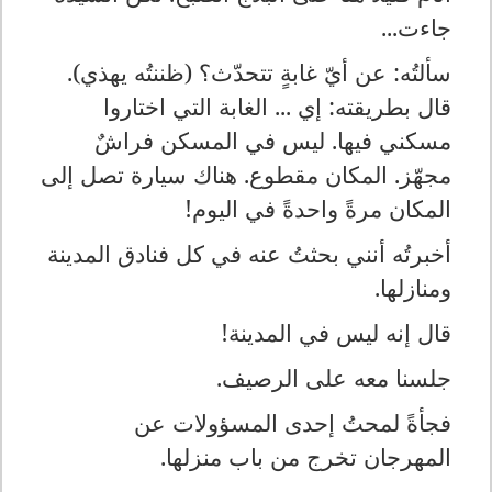
جاءت...
سألتُه: عن أيّ غابةٍ تتحدّث؟ (ظننتُه يهذي).
قال بطريقته: إي ... الغابة التي اختاروا
مسكني فيها. ليس في المسكن فراشٌ
مجهّز. المكان مقطوع. هناك سيارة تصل إلى
المكان مرةً واحدةً في اليوم!
أخبرتُه أنني بحثتُ عنه في كل فنادق المدينة
ومنازلها.
قال إنه ليس في المدينة!
جلسنا معه على الرصيف.
فجأةً لمحتُ إحدى المسؤولات عن
المهرجان تخرج من باب منزلها.