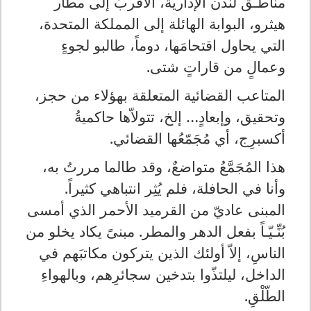
مناطـق لندن الإدارية، الأقربُ إلى مطار
هيثرو، البوابة الهائلة إلى المملكة المتحدة،
التي يحاول اقتحامَها، دوماً، طالبو لجوءٍ
وعمالٍ من قاراتٍ شتى.
المتاعب القضائية المتعلقة بهؤلاء من حجز،
وتحقيق، وإبعادٍ… إلخ، تتولاّها حاكميةُ
أكسبرِج، أي مُجَمّعُها القضائي.
هذا المُجَمَّعُ متواضعٌ، وقد طالما مررتُ به،
وأنا في الحافلة، فلم يُثِر انتباهي كثيراً.
المبنى عاديّ من القرميد الأحمر الذي أمسى
بُنِّـيّـاً بفعل الدهر والمطر. مبنىً يكاد يخلو من
الناسِ، إلاّ أولئك الذين يتركون مكاتبَهم في
الداخل، ليلتذّوا بتدخين سجائرِهم، وبالهواءِ
الطّلْقِ.