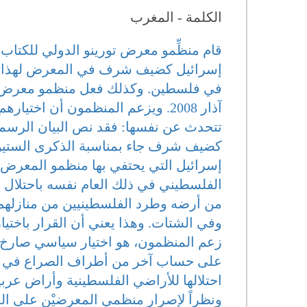
الكلمة - المغرب
إسرائيل كضيف شرف في المعرض لهذا العام
آذار 2008. ويزعم المنظمون أن اخت
تتحدث عن نفسها: فقد نص البيان الرسمي
كضيف شرف جاء بمناسبة الذكرى الستين ل
إسرائيل التي يحتفي بها منظمو المعرض، 
الفلسطيني في ذلك العام نفسه باحتلال و
من أرضه وطرد الفلسطينيين من منازلهم 
وفي الشتات. وهذا يعني أن القرار باخت
زعم المنظمون، هو اختيار سياسي صارخ ولا
على حساب آخر من أطراف الصراع في منطق
احتلالها للأراضي الفلسطينية وأراض عربي
ونظراً لإصرار منظمي المعرضيْن على الم