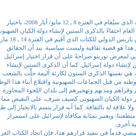
قام منظِّمو معرض تورينو الدولي للكتاب، الذي سيٌقام في الفترة 8 ـ 12 مايو/ أيار 2008، باختيار
 احتفاءً بالذكرى الستين لإنشاء دولة الكيان الصهيون
في فلسطين. وكذلك فعل منظمو معرض باريس الدولي
يارهم هذا هو قضية ثقافية وليست سياسية. بيد أن الحقائق
 لمعرض تورينو صراحةً على أن قرار اختيار إسرائيل
إنشاء دولة إسرائيل. كما أن الذكرى الستين لإنشاء
هي نفسها الذكرى الستون لكارثة أليمة حلَّت بالشعب
طنه من قبل الجماعات الصهيونية واقتلاع أبناء هذا الو
وقراهم ومدنهم وتهجيرهم إلى بلدان اللجوء المجاورة
يار دولة الكيان الصهيوني كضيف شرف، على النقيض مما
 علاقة له بالثقافة. كما أنه قرار يتسم بالانحياز إلى 
تنا، ويعتبر بمثابة مكافأة لإسرائيل على استمرار
ة أخرى.
ضي قدماً في تنفيذ قرارهم هذا، فإن اتحاد الكتاب العر