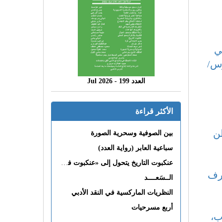
ي
 للكتاب الذي أقيم في الفترة 14 ـ 18 مارس/
العدد 199 - 2026 Jul
الأكثر قراءة
طن
بين الصوفية وسحرية الصورة
سباعية العابر (رواية العدد)
عنكبوت التاريخ يتحول إلى «عنكبوت فى القلب»
طرف
الــسَعــــد
النظريات الماركسية في النقد الأدبي
أربع مسرحيات
ب،