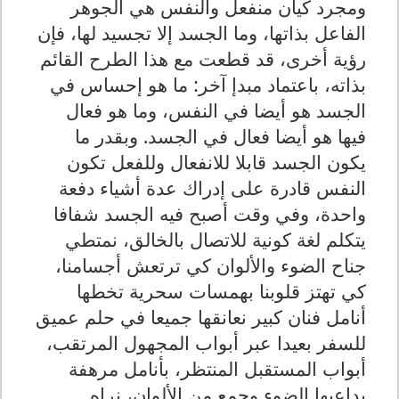
ومجرد كيان منفعل والنفس هي الجوهر
الفاعل بذاتها، وما الجسد إلا تجسيد لها، فإن
رؤية أخرى، قد قطعت مع هذا الطرح القائم
بذاته، باعتماد مبدإ آخر: ما هو إحساس في
الجسد هو أيضا في النفس، وما هو فعال
فيها هو أيضا فعال في الجسد. وبقدر ما
يكون الجسد قابلا للانفعال وللفعل تكون
النفس قادرة على إدراك عدة أشياء دفعة
واحدة، وفي وقت أصبح فيه الجسد شفافا
يتكلم لغة كونية للاتصال بالخالق، نمتطي
جناح الضوء والألوان كي ترتعش أجسامنا،
كي تهتز قلوبنا بهمسات سحرية تخطها
أنامل فنان كبير نعانقها جميعا في حلم عميق
للسفر بعيدا عبر أبواب المجهول المرتقب،
أبواب المستقبل المنتظر، بأنامل مرهفة
يداعبها الضوء وجمع من الألوان، نراه