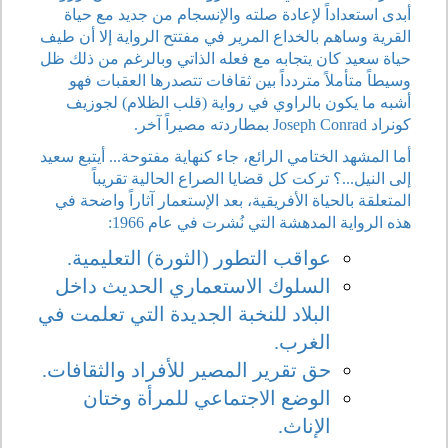
أبدى استعداداً لإعادة صلته والإنسجام من جديد مع حياة
القرية وساهم بالخداع المرير في مفتتح الرواية إلا أن طيف
حياة سعيد كان يتجابه مع فعله الذاتي وبالرغم من ذلك ظل
وسيطاً متأملاً متردداً بين ثقافات تتصدرها العقبات فهو
أشبه ما يكون بالراوي في رواية (قلب الظلام) لجوزيف
كونراد Joseph Conrad بمطاردته مصيراً آخر.
أما المشهد الختامي الرائع، جاء كنهاية مفتوحة... أيتبع سعيد
إلى النيل...؟ تركت كل قضايا الصراع الحالية تقريباً
المتعلقة بالحياة الأفريقية، بعد الإستعمار آثاراً واضحة في
هذه الرواية المدهشة التي نُشرت في عام 1966:
عواقب التطور (الثورة) التعليمية.
السلوك الاستعماري الحديث داخل
البلاد للنخبة الجديدة التي تعلمت في
الغرب.
حق تقرير المصير للأفراد والثقافات.
الوضع الاجتماعي للمرأة وختان
الإناث.