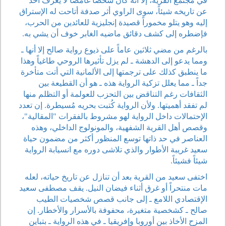
في مجتمع القرية، إلا أنه كان شخصاً غامضاً لا يعرف أحدُ
عن تاريخه شيئاً، سوى الراوي أثر صدفة أتاحت له الإستراق
إليه وهو يتلو مخموراً قصيدة إنجليزية للعائدين من الحرب،
فإضطره إلى كشف دقائق ماضيه الغابر خوف أن يشي به.
بالرغم من مضي ثلاثين عاماً على ذيوع رواية صالح إلا أنها ـ
ومما يدعو إلى الدهشة ـ لم يزل تأثيرها الروحي طاغياً وهذا
ما ينطبق كذلك على ترجمتها إلى الألمانية التي أتت متأخرة
جداً ـ مما يعلل تزكية الرواية هذه ـ هو أن القطيعة بين
الثقافات رغم التناقض بين التحزب للعولمة أو التظلم منها
لم تفقد أهميتها. ولأن الرواية كُتبت بحريه مُسيطرة. إن تعدد
الإحتمالات داخل الرواية لهو مشروط بالفقرات "المقالية"،
وقصص أهل القرية الشفهية، والمونولوج الداخلي، وهذه
العناصر في حد ذاتها توسع المنظور أكثر من مضمون حياة
سعيد غريبة الأطوار والذي تلاشى دوره مع انسيابة الرواية
شيئاً فشيئاً.
اختفى سعيد من القرية بعد أن تنازل عن تاريخ حياته، لعله
مات منتحراً أو غرق أثناء فيضان النيل. يقف مصطفى سعيد
الإقتصادي اللامع ـ إلى جانب قصص شخصيات الطيب
صالح ـ كشخصية متغيرة، محفوفة بالأسرار والأخطار. إن
المزح الأخاذ بين أوروبا وإفريقيا ـ في هذه الرواية ـ بتباين