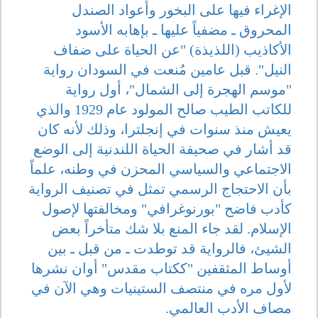
الإغراء فيها على البخور وأعواد الصندل
المحروق ـ مضفياً عليها ـ بإهابه الأسود
الأكاذيب (اللذيذة) "عن الحياة على ضفاف
النيل". قبل عامين مُنعت في السودان رواية
"موسم الهجرة إلى الشمال"، أول رواية
للكاتب الطيب صالح المولود عام 1929 والذي
يعيش منذ سنوات في إنجلترا، وذلك لأنه كان
قد أشار في صحيفة الحياة اللندنية إلى الوضع
الاجتماعي والسياسي المحزن في وطنه، علماً
بأن الاحتجاج الرسمي تمثل في تصنيف الرواية
كأدب فاضح "بورنوغرافي" ومخالفتها لإصول
الإسلام. لقد جاء المنع بلا شك متأخراً بعض
الشيئ، فالرواية قد توطدت ـ من قبل ـ بين
أوساط المثقفين "ككتاب مقدس" أوان نشرها
لأول مره في منتصف الستينيات وهي الآن في
مصاف الأدب العالمي.