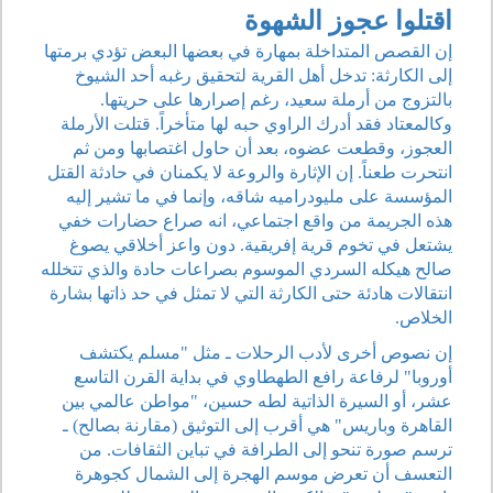
اقتلوا عجوز الشهوة
إن القصص المتداخلة بمهارة في بعضها البعض تؤدي برمتها
إلى الكارثة: تدخل أهل القرية لتحقيق رغبه أحد الشيوخ
بالتزوج من أرملة سعيد، رغم إصرارها على حريتها.
وكالمعتاد فقد أدرك الراوي حبه لها متأخراً. قتلت الأرملة
العجوز، وقطعت عضوه، بعد أن حاول اغتصابها ومن ثم
انتحرت طعناً. إن الإثارة والروعة لا يكمنان في حادثة القتل
المؤسسة على مليودراميه شاقه، وإنما في ما تشير إليه
هذه الجريمة من واقع اجتماعي، انه صراع حضارات خفي
يشتعل في تخوم قرية إفريقية. دون واعز أخلاقي يصوغ
صالح هيكله السردي الموسوم بصراعات حادة والذي تتخلله
انتقالات هادئة حتى الكارثة التي لا تمثل في حد ذاتها بشارة
الخلاص.
إن نصوص أخرى لأدب الرحلات ـ مثل "مسلم يكتشف
أوروبا" لرفاعة رافع الطهطاوي في بداية القرن التاسع
عشر، أو السيرة الذاتية لطه حسين، "مواطن عالمي بين
القاهرة وباريس" هي أقرب إلى التوثيق (مقارنة بصالح) ـ
ترسم صورة تنحو إلى الطرافة في تباين الثقافات. من
التعسف أن تعرض موسم الهجرة إلى الشمال كجوهرة