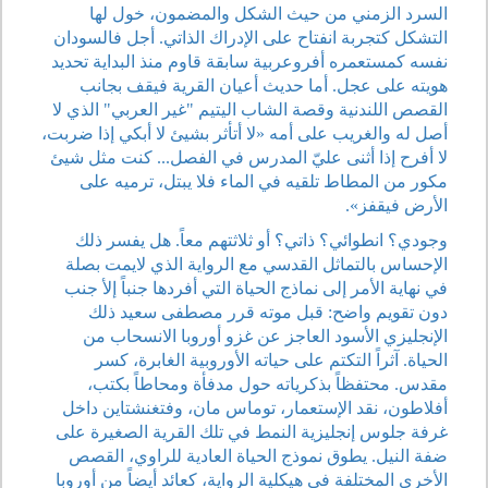
السرد الزمني من حيث الشكل والمضمون، خول لها
التشكل كتجربة انفتاح على الإدراك الذاتي. أجل فالسودان
نفسه كمستعمره أفروعربية سابقة قاوم منذ البداية تحديد
هويته على عجل. أما حديث أعيان القرية فيقف بجانب
القصص اللندنية وقصة الشاب اليتيم "غير العربي" الذي لا
أصل له والغريب على أمه «لا أتأثر بشيئ لا أبكي إذا ضربت،
لا أفرح إذا أثنى عليّ المدرس في الفصل... كنت مثل شيئ
مكور من المطاط تلقيه في الماء فلا يبتل، ترميه على
الأرض فيقفز».
وجودي؟ انطوائي؟ ذاتي؟ أو ثلاثتهم معاً. هل يفسر ذلك
الإحساس بالتماثل القدسي مع الرواية الذي لايمت بصلة
في نهاية الأمر إلى نماذج الحياة التي أفردها جنباً إلأ جنب
دون تقويم واضح: قبل موته قرر مصطفى سعيد ذلك
الإنجليزي الأسود العاجز عن غزو أوروبا الانسحاب من
الحياة. آثراً التكتم على حياته الأوروبية الغابرة، كسر
مقدس. محتفظاً بذكرياته حول مدفأة ومحاطاً بكتب،
أفلاطون، نقد الإستعمار، توماس مان، وفتغنشتاين داخل
غرفة جلوس إنجليزية النمط في تلك القرية الصغيرة على
ضفة النيل. يطوق نموذج الحياة العادية للراوي، القصص
الأخرى المختلفة في هيكلية الرواية، كعائد أيضاً من أوروبا