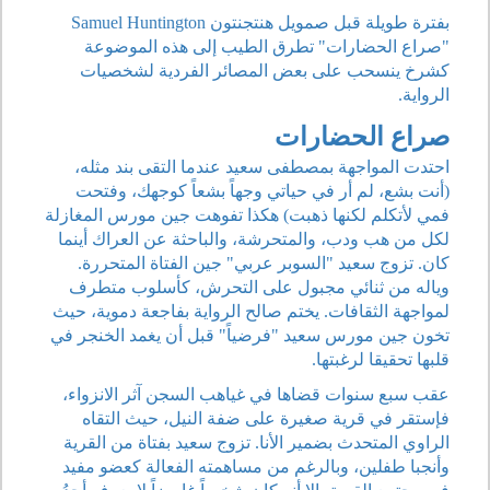
بفترة طويلة قبل صمويل هنتجنتون Samuel Huntington
"صراع الحضارات" تطرق الطيب إلى هذه الموضوعة
كشرخ ينسحب على بعض المصائر الفردية لشخصيات
الرواية.
صراع الحضارات
احتدت المواجهة بمصطفى سعيد عندما التقى بند مثله،
(أنت بشع، لم أر في حياتي وجهاً بشعاً كوجهك، وفتحت
فمي لأتكلم لكنها ذهبت) هكذا تفوهت جين مورس المغازلة
لكل من هب ودب، والمتحرشة، والباحثة عن العراك أينما
كان. تزوج سعيد "السوبر عربي" جين الفتاة المتحررة.
وياله من ثنائي مجبول على التحرش، كأسلوب متطرف
لمواجهة الثقافات. يختم صالح الرواية بفاجعة دموية، حيث
تخون جين مورس سعيد "فرضياً" قبل أن يغمد الخنجر في
قلبها تحقيقا لرغبتها.
عقب سبع سنوات قضاها في غياهب السجن آثر الانزواء،
فإستقر في قرية صغيرة على ضفة النيل، حيث التقاه
الراوي المتحدث بضمير الأنا. تزوج سعيد بفتاة من القرية
وأنجبا طفلين، وبالرغم من مساهمته الفعالة كعضو مفيد