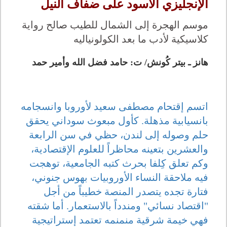
الإنجليزي الأسود على ضفاف النيل
موسم الهجرة إلى الشمال للطيب صالح رواية
كلاسيكية لأدب ما بعد الكولونياليه
هانز ـ بيتر كُونش/ ت: حامد فضل الله وأمير حمد
اتسم إقتحام مصطفى سعيد لأوروبا وانسجامه
بانسيابية مذهلة. كأول مبعوث سوداني يحقق
حلم وصوله إلى لندن، حظي في سن الرابعة
والعشرين بتعينه محاظراً للعلوم الإقتصادية،
وكم تعلق كِلفا بحرث كتبه الجامعية، توهجت
فيه ملاحقة النساء الأوروبيات بهوس جنوني،
فتارة تجده يتصدر المنصة خطيباً من أجل
"اقتصاد نسائي" ومندداً بالاستعمار. أما شقته
فهي خيمة شرقية منمنمه تعتمد إستراتيجية