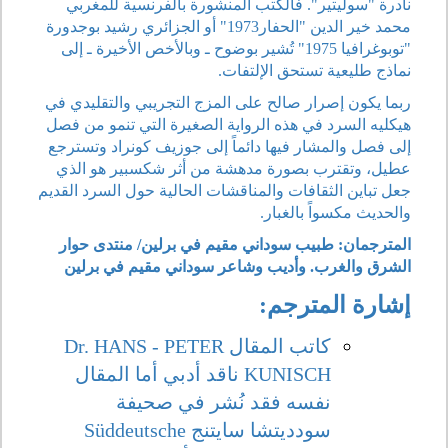
نادرة "سوليتير". فالكتب المنشورة بالفرنسية للمغربي
محمد خير الدين "الحفار1973" أو الجزائري رشيد بوجدورة
"توبوغرافيا 1975" تُشير بوضوح ـ وبالأخص الأخيرة ـ إلى
نماذج طليعية تستحق الإلتفات.
ربما يكون إصرار صالح على المزج التجريبي والتقليدي في
هيكليه السرد في هذه الرواية الصغيرة التي تنمو من فصل
إلى فصل والمشار فيها دائماً إلى جوزيف كونراد وتسترجع
عطيل، وتقترب بصورة مدهشة من أثر شكسبير هو الذي
جعل تباين الثقافات والمناقشات الحالية حول السرد القديم
والحديث مكسواً بالغبار.
المترجمان: طبيب سوداني مقيم في برلين/ منتدى حوار
الشرق والغرب. وأديب وشاعر سوداني مقيم في برلين
إشارة المترجم:
كاتب المقال Dr. HANS - PETER
KUNISCH ناقد أدبي أما المقال
نفسه فقد نُشر في صحيفة
سودديتشا سايتنج Süddeutsche