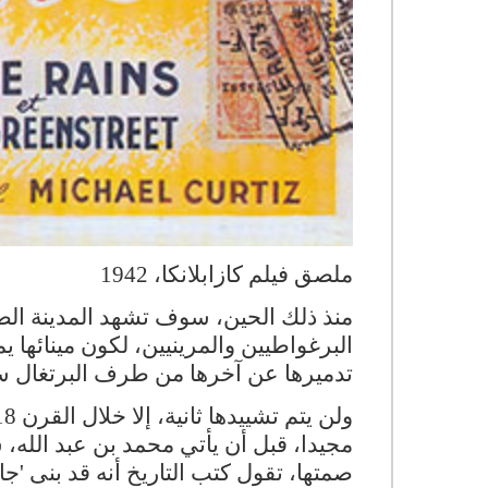
ملصق فيلم كازابلانكا، 1942
منذ ذلك الحين، سوف تشهد المدينة الصغ
البرغواطيين والمرينيين، لكون مينائها يمث
تدميرها عن آخرها من طرف البرتغال سنة 1486، إثر بعض النزاعات بين ا
مجيدا، قبل أن يأتي محمد بن عبد الله، سل
صمتها، تقول كتب التاريخ أنه قد بنى 'جا