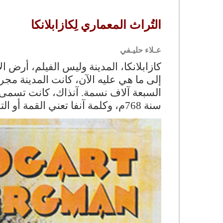
التُراث المعماري لِكازابلانكا
عـلاء حليـفي
كازابلانكا، المدينة وليس الفيلم، أرض ال
إلى ما هي عليه الآن، كانت المدينة مجر
السبعة آلاف نسمة. آنذاك، كانت تسمى آن
سنة 768م، وكلمة آنفا تعني القمة أو التل