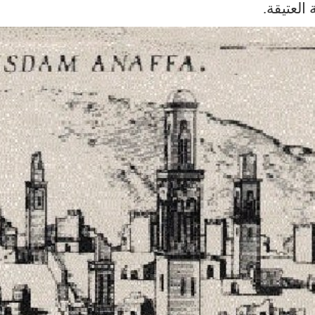
 العتيقة
.