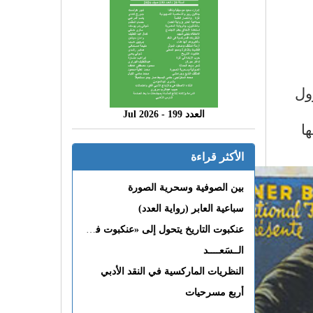
ؤول
العدد 199 - 2026 Jul
ا
الأكثر قراءة
بين الصوفية وسحرية الصورة
سباعية العابر (رواية العدد)
عنكبوت التاريخ يتحول إلى «عنكبوت فى القلب»
الــسَعــــد
النظريات الماركسية في النقد الأدبي
أربع مسرحيات