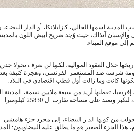
المدينة اسمها الحالي، كازابلانكا، أو الدار البيضاء، 
ل والإسبان آنذاك، حيث وُجد ضريح أبيض اللون بالمدينة
 إلى موقع الميناء
.
ها خلال العقود الموالية، لكنها لن تعرف تحولا جذريا 
مة شرسة ضد المستعمر الفرنسي، وهجرة كثيفة بعد
ونها كانت وما زالت أول قطب اقتصادي في البلاد
.
إفريقيا، تقطنها أزيد من سبعة ملايين نسمة، المدينة ال
كانتها قبل زمن بعيد، قد تناسلتها الأجيال، لتكبر وتمتد على مساحة تقارب ال 25830 كيلومترا
تحولت من كونها الدار البيضاء، إلى مجرد جزء هامشي
م، هذا الجزء الصغير هو ما يطلق عليه البيضاويون: المدي