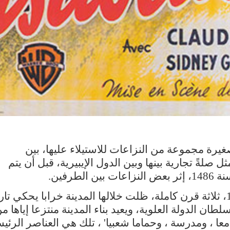
يرة مجموعة من النزاعات للاستيلاء عليها، بين
ل صلةً تجارية بينها وبين الدول الإيبيرية، قبل أن يتم
لطرفين
.
ولن يتم تشييدها ثانية، إلا خلال القرن 18، ثلاثة قرن كاملة، ظلت خلالها المدينة خرابا يحكي ت
طان الدولة العلوية، ويعيد بناء المدينة منتزعا إياها م
معا ، ومدرسة ، وحماما شعبيا' ، تلك هي العناصر الرئيس