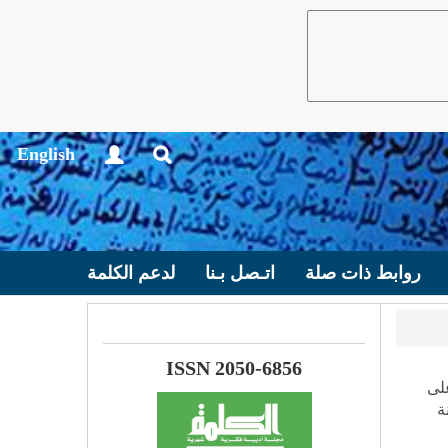
English
روابط ذات صلة
اتـصل بـنا
لدعم الكلمة
ISSN 2050-6856
لى
ة