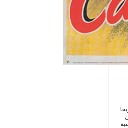
اريخا
ن
ية