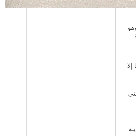
وهو
إلا
تي
نة