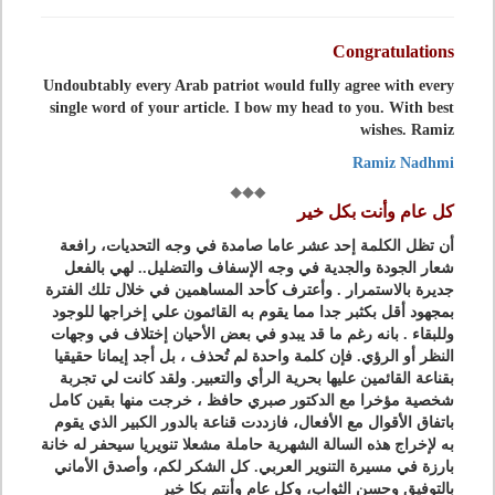
Congratulations
Undoubtably every Arab patriot would fully agree with every
single word of your article. I bow my head to you. With best
wishes. Ramiz
Ramiz Nadhmi
كل عام وأنت بكل خير
أن تظل الكلمة إحد عشر عاما صامدة في وجه التحديات، رافعة
شعار الجودة والجدية في وجه الإسفاف والتضليل.. لهي بالفعل
جديرة بالاستمرار . وأعترف كأحد المساهمين في خلال تلك الفترة
بمجهود أقل بكثبر جدا مما يقوم به القائمون علي إخراجها للوجود
وللبقاء . بانه رغم ما قد يبدو في بعض الأحيان إختلاف في وجهات
النظر أو الرؤي. فإن كلمة واحدة لم تُحذف ، بل أجد إيمانا حقيقيا
بقناعة القائمين عليها بحرية الرأي والتعبير. ولقد كانت لي تجربة
شخصية مؤخرا مع الدكتور صبري حافظ ، خرجت منها بقين كامل
باتفاق الأقوال مع الأفعال، فازددت قناعة بالدور الكبير الذي يقوم
به لإخراج هذه السالة الشهرية حاملة مشعلا تنويريا سيحفر له خانة
بارزة في مسيرة التنوير العربي. كل الشكر لكم، وأصدق الأماني
بالتوفيق وحسن الثواب، وكل عام وأنتم بكا خير