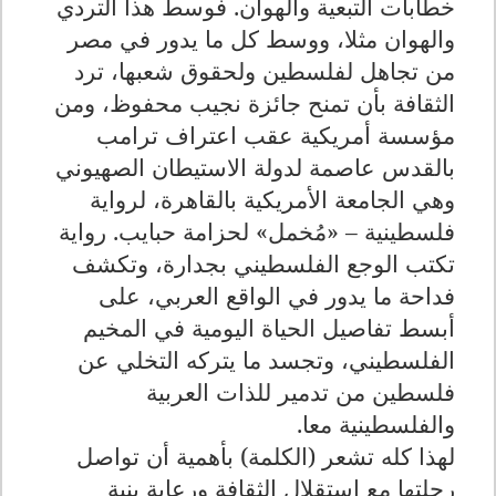
خطابات التبعية والهوان. فوسط هذا التردي
والهوان مثلا، ووسط كل ما يدور في مصر
من تجاهل لفلسطين ولحقوق شعبها، ترد
الثقافة بأن تمنح جائزة نجيب محفوظ، ومن
مؤسسة أمريكية عقب اعتراف ترامب
بالقدس عاصمة لدولة الاستيطان الصهيوني
وهي الجامعة الأمريكية بالقاهرة، لرواية
فلسطينية – «مُخمل» لحزامة حبايب. رواية
تكتب الوجع الفلسطيني بجدارة، وتكشف
فداحة ما يدور في الواقع العربي، على
أبسط تفاصيل الحياة اليومية في المخيم
الفلسطيني، وتجسد ما يتركه التخلي عن
فلسطين من تدمير للذات العربية
والفلسطينية معا.
لهذا كله تشعر (الكلمة) بأهمية أن تواصل
رحلتها مع استقلال الثقافة ورعاية بنية