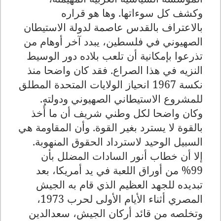
وكشف كل سوءاتها. وها هو قراره
بالاعتراف بالقدس عاصمة لدولة الاستيطان
الصهيوني في فلسطين، يبدد آخر أوهام من
تذرعوا بإمكانية أن تلعب بلاده دور الوسيط
النزيه في هذا الصراع. فقد كان واضحا منذ
نكسة 1967 انحياز الولايات المتحدة المطلق
للمشروع الاستيطاني الصهيوني ودولته.
وكان واضحا لكل وطني شريف أن ما أُخذ
بالقوة لا يسترد بغير القوة. وأن المقاومة هي
السبيل الوحيد لاسترداد الحقوق المنهوبة.
إلا أن خطاب أنور السادات المضلل بأن
99% من أوراق اللعبة في يد أمريكا، بعد
تبديده للجهد العظيم الذي قام به الجيش
المصري أثناء الأيام الأولى لحرب 1973،
وتخلصه من قائد أركان الجيش، سعدالدين