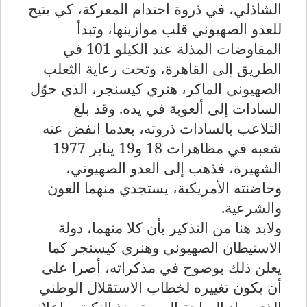
الشاذلي، في ذروة احتدام المعركة، كي يتيح
للعدو الصهيوني قلب موازينها، وتبدأ
المفاوضات المذلة عند الكيلو 101 في
الطريق إلى القاهرة، وتحت رعاية الثعلب
الصهيوني الماكر، هنري كيسنجر، الذي حوّل
السادات إلى ألعوبة في يده. وقد بلغ
التلاعب بالسادات ذروته، بعدما انفض عنه
شعبه في مظاهرات 18 و19 يناير 1977
الشهيرة، فذهب إلى العدو الصهيوني،
وحاضنته الأمريكية، يستجدي منهما العون
والشرعية.
ولابد هنا من التذكير بأن كلا منهما، دولة
الاستيطان الصهيوني وهنري كيسنجر كما
يعلن ذلك بوضوح في مذكراته، أصرا على
أن يكون تغييره لخطاب الاستقلال الوطني
الذي ساد الساحة العربية منذ النكبة، وإعلانه