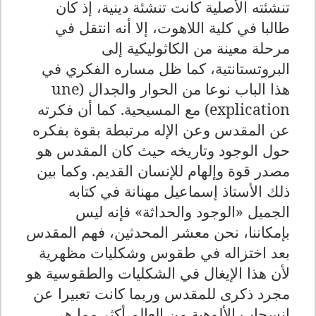
تنشئته الأصلية كانت تنشئة دينية، إذ كان
طالبا في كلية اللاهوت، إلا أنه انتقل في
مرحلة معينة من الكاثوليكية إلى
البروتستانتية، كما ظل مساره الفكري في
هذا الباب نوعا من الحوار والجدال (
une
explication
) مع المسيحية. كما أن فكرته
عن المقدس وعن الإله مرتبطة بقوة بفكره
حول الوجود وتاريخه حيث كان المقدس هو
مصدر قوة وإلهام للإنسان القديم. وكما بين
ذلك الأستاذ إسماعيل مهنانة في كتابه
الجميل «الوجود والحداثة» فإنه ليس
بإمكاننا، نحن معشر المحدثين، فهم المقدس
بعد اختزاله في طقوس وشكليات مظهرية
لأن هذا الإيغال في الشكليات والطقوسية هو
مجرد ذكرى للمقدس وربما كانت تعبيرا عن
انسحاب الألوهية من العالم أكثر مما هي