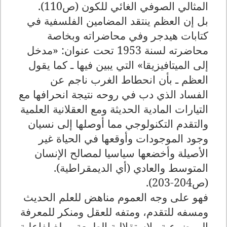
المثالي الصوفي الغائي للكون (ص110).
بل إن العظم ينتقد المضامين الفلسفية في
كتابات هيدجر وفي محاضراته وبخاصة
محاضرته لسنة 1953 تحت عنوان: «مدخل
إلى الميتافيزيقا» التي يبين فيها ـ كما يقول
العظم ـ بأن انحطاط الغرب ناجم عن
الفساد الذي دب في روحه نتيجة انحرافها مع
التيارات المادية الحديثة ومع العقلانية العلمية
والتقدم التكنولوجي مما أوصلها إلى نسيان
وجود الموجودات وأوقعها في الحياة غير
الأصيلة وأخضعها سياسيا لمصالح الإنسان
المتوسط والعادي (أي الديمقراطية).
(ص204-203).
فهو على وجه العموم مناهض للعلم الحديث
ومسفه للتقدم، ومتفه للعقل ومنكر للمعرفة
الموضوعية ولاستقلالية الطبيعة وملغ لفاعلية