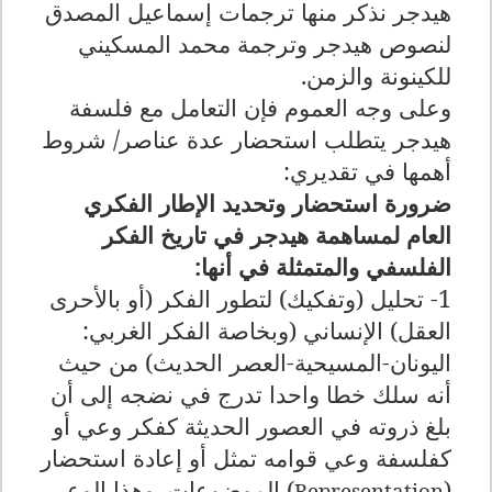
هيدجر نذكر منها ترجمات إسماعيل المصدق
لنصوص هيدجر وترجمة محمد المسكيني
للكينونة والزمن.
وعلى وجه العموم فإن التعامل مع فلسفة
هيدجر يتطلب استحضار عدة عناصر/ شروط
أهمها في تقديري:
ضرورة استحضار وتحديد الإطار الفكري
العام لمساهمة هيدجر في تاريخ الفكر
الفلسفي والمتمثلة في أنها:
1- تحليل (وتفكيك) لتطور الفكر (أو بالأحرى
العقل) الإنساني (وبخاصة الفكر الغربي:
اليونان-المسيحية-العصر الحديث) من حيث
أنه سلك خطا واحدا تدرج في نضجه إلى أن
بلغ ذروته في العصور الحديثة كفكر وعي أو
كفلسفة وعي قوامه تمثل أو إعادة استحضار
(
) الموضوعات. وهذا الوعي
Representation