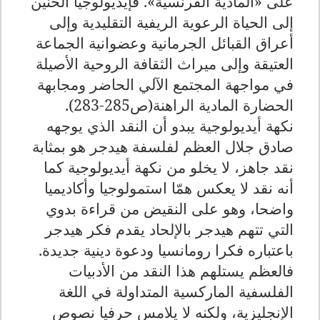
على «المادية الفرنسية». فإيديولوجيا الحنين
إلى الحياة الرعوية الريفية التقليدية وإلى
أعراق القبائل الجرمانية وعضوانية الجماعة
العتيقة وإلى ميراث الثقافة الروحية الأصيلة
في مواجهة المجتمع الآلي الحاضر ومجابهة
الحضارة المادية الراهنة(ص285-283).
نكهة أيديولوجية يبدو أن النقد الذي يوجهه
صادق جلال العظم لفلسفة هيدجر هو بمثابة
نقد جاهز، لا يخلو من نكهة أيديولوجية كما
أنه نقد لا يعكس همّا استمولوجيا وأكاديميا
واضحا، وهو على النقيض من قراءة بدوي
التي تتهم هيدجر بالإلحاد يقدم فكر هيدجر
باعتباره فكرا رومانسيا ودعوة دينية جديدة.
فالعظم يستلهم هذا النقد من الأدبيات
الفلسفية الماركسية المتداولة في اللغة
الإنجليزية، ولكنه لا يلامس حرفيا نصوص