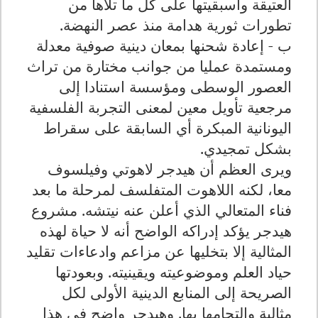
العتيقة وأسبقيتها على كل ما تلاها من
تطورات ثورية هدامة منذ عصر النهضة.
ب - إعادة شحنها بمعان دينية صوفية معدلة
ومستمدة عمليا من جوانب مختارة من تراث
العصور الوسطى ومؤسسة استنادا إلى
مرجعية تأويل معين لمعنى التجربة الفلسفية
اليونانية المبكرة أي السابقة على سقراط
بشكل تمجيدي.
ويرى العظم أن هيدجر لاهوتي وفيلسوف
معا، لكنه اللاهوت المتفلسف لمرحلة ما بعد
فناء المتعالي الذي أعلن عنه نيتشه. مشروع
هيدجر يؤكد إدراكه الواضح أنه لا حياة لهذه
المثالية إلا بتخليها عن مزاعم وادعاءات تقليد
حياد العلم وموضوعيته ويقينيته. وبعودتها
الصريحة إلى المنابع الدينية الأولى لكل
مثالية والتحامها بها. وهيدجر واضح في هذا