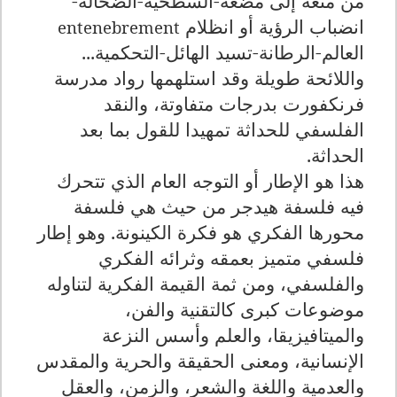
من متعة إلى مضغة-السطحية-الضحالة-
انضباب الرؤية أو انظلام
entenebrement
العالم-الرطانة-تسيد الهائل-التحكمية...
واللائحة طويلة وقد استلهمها رواد مدرسة
فرنكفورت بدرجات متفاوتة، والنقد
الفلسفي للحداثة تمهيدا للقول بما بعد
الحداثة.
هذا هو الإطار أو التوجه العام الذي تتحرك
فيه فلسفة هيدجر من حيث هي فلسفة
محورها الفكري هو فكرة الكينونة. وهو إطار
فلسفي متميز بعمقه وثرائه الفكري
والفلسفي، ومن ثمة القيمة الفكرية لتناوله
موضوعات كبرى كالتقنية والفن،
والميتافيزيقا، والعلم وأسس النزعة
الإنسانية، ومعنى الحقيقة والحرية والمقدس
والعدمية واللغة والشعر، والزمن، والعقل