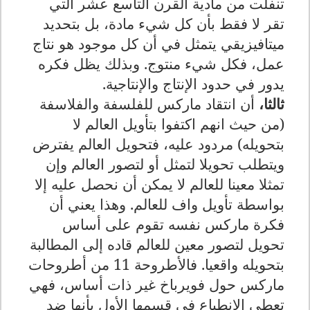
تنفلت من مادية القرن التاسع عشر التي
تقر لا فقط بأن كل شيء مادة، بل بتحديد
ميتافيزيقي يتمثل في أن كل موجود هو نتاج
عمل، فكل شيء منتوج. وبذلك يظل فكره
يدور في حدود الإنتاج والإنتاجية.
ثالثا،
أن انتقاد ماركس للفلسفة والفلاسفة
(من حيث انهم اكتفوا بتأويل العالم لا
بتحويله) مردود عليه، فتحويل العالم يفترض
ويتطلب تحويلا لتمثل أو لتصور العالم وإن
تمثلا معينا للعالم لا يمكن أن نحصل عليه إلا
بواسطة تأويل واف للعالم. وهذا يعني أن
فكرة ماركس نفسه تقوم على أساس
تحويل لتصور معين للعالم قاده إلى المطالبة
بتحويله واقعيا. فالأطروحة 11 من أطروحات
ماركس حول فويرباخ غير ذات أساس، فهي
تعطي الانطباع في قسمها الأول بأنها ضد