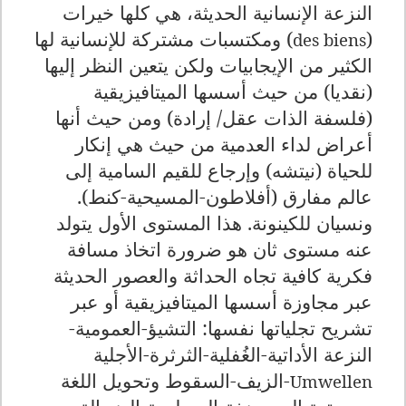
النزعة الإنسانية الحديثة، هي كلها خيرات
(
) ومكتسبات مشتركة للإنسانية لها
des biens
الكثير من الإيجابيات ولكن يتعين النظر إليها
(نقديا) من حيث أسسها الميتافيزيقية
(فلسفة الذات عقل/ إرادة) ومن حيث أنها
أعراض لداء العدمية من حيث هي إنكار
للحياة (نيتشه) وإرجاع للقيم السامية إلى
عالم مفارق (أفلاطون-المسيحية-كنط).
ونسيان للكينونة. هذا المستوى الأول يتولد
عنه مستوى ثان هو ضرورة اتخاذ مسافة
فكرية كافية تجاه الحداثة والعصور الحديثة
عبر مجاوزة أسسها الميتافيزيقية أو عبر
تشريح تجلياتها نفسها: التشيؤ-العمومية-
النزعة الأداتية-الغُفلية-الثرثرة-الأجلية
-الزيف-السقوط وتحويل اللغة
Umwellen