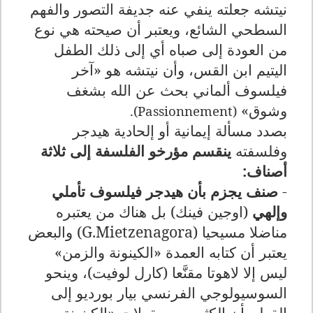
نيتشه جعلته ينفي عنه جديفة التصور والفهم
السطحي الشائع، ويعتبر أن صيحته هي نوع
من العودة إلى صباه أي إلى ذلك الطفل
اليتيم ابن القس، وأن نيتشه هو «آخر
فيلسوف ألماني بحث عن الله بشغف
وشوق»
).
Passionnement
(
بصدد مسألة إيمانية أو إلحادية هيدجر
وفلسفته
ينقسم مؤرخو الفلسفة إلى ثلاثة
أصناف:
-
صنف يجزم بأن هيدجر فيلسوف تأملي
وإلهي
(اوجين فينك) بل هناك من يعتبره
مناضلا مسيحيا (
G.Mietzenagora
) والبعض
يعتبر أن كتابه العمدة «الكينونة والزمن»
ليس إلا لاهوتا مقنَّعا (كارل لوفيت)، وينحو
السوسيولوجي الفرنسي بيار بورديو إلى
القول بأن الكثير من مقولات «الكينونة