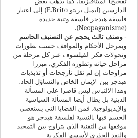
تفخيخ) الميتافيزيقا. كما يذهب بعض
الدارسين (ايميل بريتو
E.Brito
) إلى اعتبار
فلسفة هيدجر فلسفة وثنية جديدة
).
Neopaganisme
(
-
وصنف ثالث يحجم عن التصنيف الحاسم
ويمرحل الأحكام والمواقف حسب تطورات
وتحولات فكر الفيلسوف عبر كل مرحلة من
مراحل حياته وتطوره الفكري، مبرزا
مراوحات إن لم نقل تأرجحات أو تذبذبات
هيدجر بين الإيمان الخاص والتساؤل الحاد.
وهذا الالتباس ليس قاصرا على المسألة
الدينية بل يطال أيضا المسألة السياسية
والإيديولوجية. فمن القضايا التي يستعصي
الحسم فيها بالنسبة لفلسفة هيدجر هو
موقفها من التقنية الذي يتراوح بين التمجيد
والنقد الجذري لأسسها الفكرية