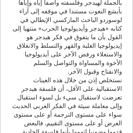
بالجملة لهيدجر وفلسفته واصفا إياه وإياها
بأبشع النعوت مستندا في موقفه إلى آراء
لوسوردو الباحث الماركسي الإيطالي في
كتابه «هيدجر وأيديولوجيا الحرب» منتهيا إلى
القول بأن ما يتفوق في فكر هيدجر هو
إيديولوجيا الغلبة والقهر والتسلط والانغلاق
والاستعلاء ورفض الآخر على أيديولوجيا
الأخوة والمساواة والتواصل والسلم
والانفتاح وقبول الآخر.
نستخلص إذن من خلال هذه العينات
الاستقبالية على الأقل، أن فلسفة هيدجر
تعرضت لاستقبال سيء بل لسوء استقبال
وإلى معاملة سيئة في الفكر العربي الحديث
سواء على مستوى الترجمة أو على مستوى
العرض أو على مستوى التقييم. فالبعض
قدمها وضمنيا اتهمها بأنها فلسفة إلحادية