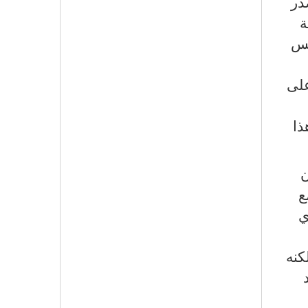
در
ة
مس
على
ذا
ن
ع
ي
كنه