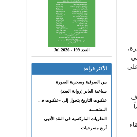
رة،
العدد 199 - 2026 Jul
ي
على
الأكثر قراءة
بين الصوفية وسحرية الصورة
سباعية العابر (رواية العدد)
اف
عنكبوت التاريخ يتحول إلى «عنكبوت فى القلب»
ً
الــسَعــــد
النظريات الماركسية في النقد الأدبي
اء
أربع مسرحيات