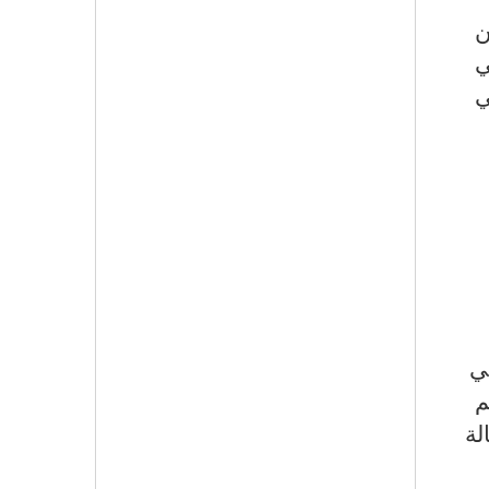
ن
ي
ي
ي
في العام 2017، وتهتم
لة