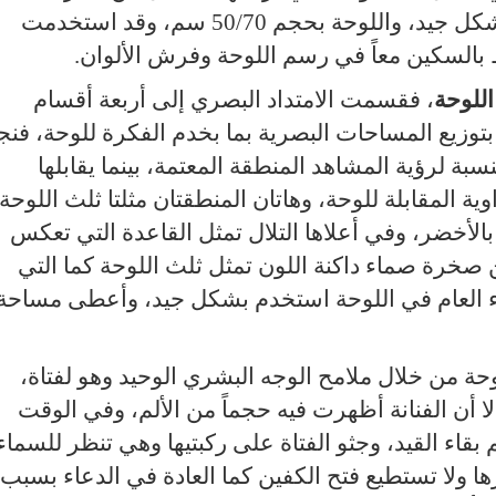
الافتراضي إن لم تتم المحافظة عليها بشكل جيد، واللوحة بحجم 50/70 سم، وقد استخدمت
السكين معاً في رسم اللوحة وفرش الألوان.
اللوحة
، فقسمت الامتداد البصري إلى أربعة أقسام
 بتوزيع المساحات البصرية بما بخدم الفكرة للوحة، فنج
سبة لرؤية المشاهد المنطقة المعتمة، بينما يقابلها
ة المقابلة للوحة، وهاتان المنطقتان مثلتا ثلث اللوحة
الأخضر، وفي أعلاها التلال تمثل القاعدة التي تعكس
ن صخرة صماء داكنة اللون تمثل ثلث اللوحة كما التي
اء العام في اللوحة استخدم بشكل جيد، وأعطى مساحة
حة من خلال ملامح الوجه البشري الوحيد وهو لفتاة،
 أن الفنانة أظهرت فيه حجماً من الألم، وفي الوقت
بقاء القيد، وجثو الفتاة على ركبتيها وهي تنظر للسماء
ا ولا تستطيع فتح الكفين كما العادة في الدعاء بسبب