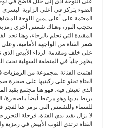
على اللوحة أدى إلى خلل فاضح في لوحا
الضوء يتركز في أعلى الزاوية اليسرى ب
المعتمة على أعلى يمين اللوحة للمشاهد
تحجب النور، وهناك شمس أخرى رمزية 
المقيدة التي تحلم بالرجاء، وهنا نجد ال
شعر الفتاة من الواجهة الأمامية، وعلى 
على خلف ومقدمة الرداء الأبيض الذي ترتد
يظهر جلياً في المنطقة السهلية تحت ا
اهتمت الفنانة بمجموعة من
الرمزيات ف
الفتاة تجثو على ركبتيها على صخرة صم
الذي تعيش فيه، فهو هنا مجتمع يقيد المر
يربط يديها وهو مرتبط أيضاً بالصخرة/ ال
للسماء وللشمس التي ترمز هنا لفجر قادم
لا يزال يقيد يدي الفتاة، فرحلة التحر
الفتاة ترتدي الثوب الأبيض في رمزية و