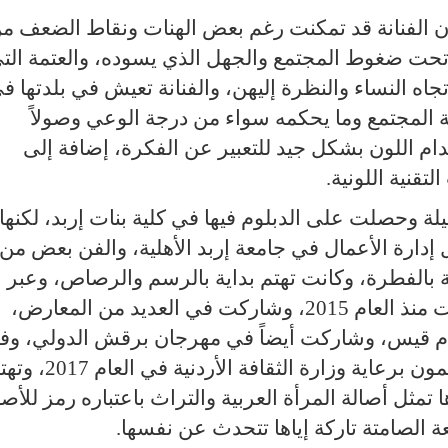
أن الفنانة قد تمكنت رغم بعض الهنات ونقاط الضعف م
 تحت ضغوط المجتمع والجهل الذي يسوده، والعتمة الت
اه النساء والنظرة إليهن، والفنانة تعيش في بلدتها ف
ة المجتمع وما يحكمه سواء من درجة الوعي وصولاً
دام اللون بشكل جيد للتعبير عن الفكرة، إضافة إلى
قنية اللونية.
ة وحصلت على الدبلوم فيها في كلية بنات إربد، لكنها
 إدارة الأعمال في جامعة إربد الأهلية، والفن بعض من
نة بالفطرة، وكانت تهتم بداية بالرسم والرصاص، وعبر
مراحل زمنية انتقلت إلى استخدام الزيت منذ العام 2015، وشاركت في العديد من المعارض،
أم قيس، وشاركت أيضاً في مهرجان برقش الدولي، وف
ملتقى الرواد، وفي سمبوزيم النهر والليمون برعاية وزارة الثقافة الأردنية 
تمثل أصالة المرأة العربية والتراث باعتباره رمز للأصا
عة الصامتة تاركة إياها تتحدث عن نفسها.