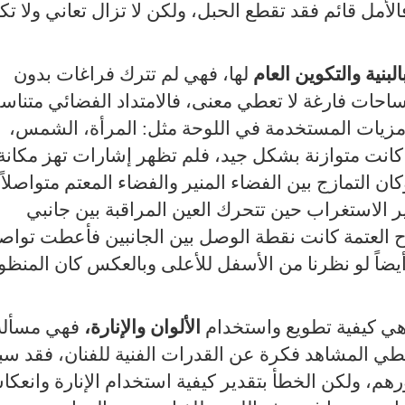
لأمل قائم فقد تقطع الحبل، ولكن لا تزال تعاني ولا ت
البنية والتكوين العام
لها، فهي لم تترك فراغات بدون
ساحات فارغة لا تعطي معنى، فالامتداد الفضائي متناس
مزيات المستخدمة في اللوحة مثل: المرأة، الشمس،
 كانت متوازنة بشكل جيد، فلم تظهر إشارات تهز مكانة
 التمازج بين الفضاء المنير والفضاء المعتم متواصلاً 
ثير الاستغراب حين تتحرك العين المراقبة بين جانبي
اح العتمة كانت نقطة الوصل بين الجانبين فأعطت تواصلا
يضاً لو نظرنا من الأسفل للأعلى وبالعكس كان المنظو
 هي كيفية تطويع واستخدام
الألوان والإنارة،
فهي مسألة
عطي المشاهد فكرة عن القدرات الفنية للفنان، فقد س
، ولكن الخطأ بتقدير كيفية استخدام الإنارة وانعكا