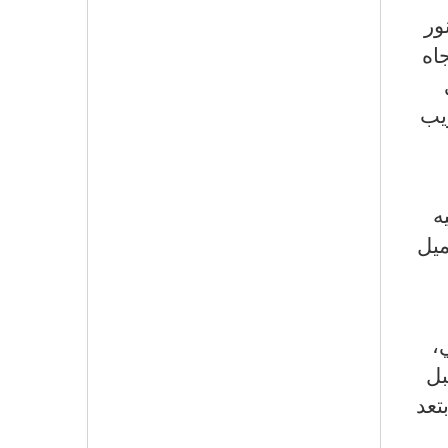
ور
اه
يب
ه
ميل
،
بل
تعد