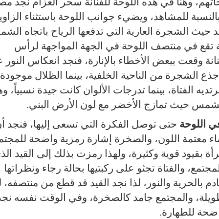
تهم، وهنا في هذه اللوحة للفنانة سحر العزام نجد مص
النسبة للمشاهد، ويضيء جوانب اللوحة باستثناء الزاوي
 حيث الشجرة العارية التي تدفعها الرياح باتجاه الش
تقع في منتصف اللوحة في الجهة المواجهة لرأس
فنانة وقعت ببعض الأخطاء بالإنارة، فنجد انعكاس النور 
جذع الشجرة من الناحية الخلفية، بينما الظلال موجودة
يه الفتاة، بينما تدرجات الألوان كانت جيدة نسبياً، وه
لشمس حيث تمازج الأخضر مع لون الأرض البني.
ي اللوحة
حتى توصل الفكرة التي تسعى إليها، فنجد أ
اء معتمة اللون، والصخرة إشارة رمزية واضحة للمجتم
أة بقيود قوية وكثيرة، ولهذا رمزت بذلك إلى القيد الذ
مجتمع، والفتاة تجثو على ركبتيها بحالة رجاء ونظراتها
 بالحرية والنور، لذا نجد القيد قد قطع من منتصفه، ل
ر طويلة، والمجتمع جامد كالصخرة، وفي الوقت نفسه نجد
اضحة للطهارة.