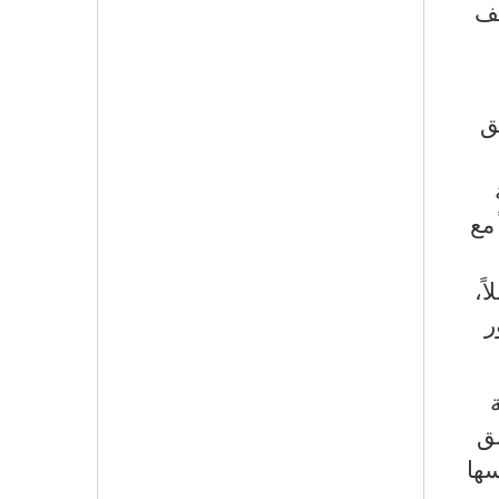
كف
ق
مع
ً،
ر
بق
سها