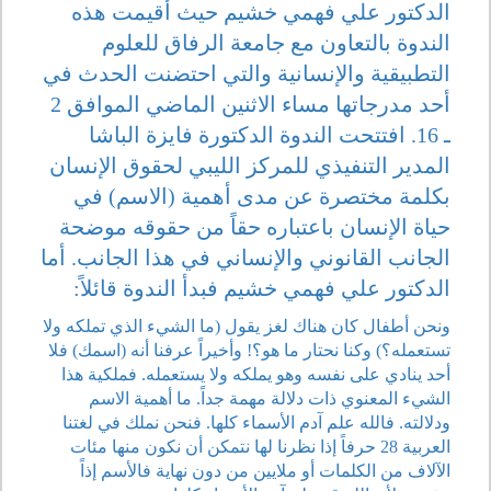
الدكتور علي فهمي خشيم حيث أقيمت هذه
الندوة بالتعاون مع جامعة الرفاق للعلوم
التطبيقية والإنسانية والتي احتضنت الحدث في
أحد مدرجاتها مساء الاثنين الماضي الموافق 2
ـ 16. افتتحت الندوة الدكتورة فايزة الباشا
المدير التنفيذي للمركز الليبي لحقوق الإنسان
بكلمة مختصرة عن مدى أهمية (الاسم) في
حياة الإنسان باعتباره حقاً من حقوقه موضحة
الجانب القانوني والإنساني في هذا الجانب. أما
الدكتور علي فهمي خشيم فبدأ الندوة قائلاً:
ونحن أطفال كان هناك لغز يقول (ما الشيء الذي تملكه ولا
تستعمله؟) وكنا نحتار ما هو؟! وأخيراً عرفنا أنه (اسمك) فلا
أحد ينادي على نفسه وهو يملكه ولا يستعمله. فملكية هذا
الشيء المعنوي ذات دلالة مهمة جداً. ما أهمية الاسم
ودلالته. فالله علم آدم الأسماء كلها. فنحن نملك في لغتنا
العربية 28 حرفاً إذا نظرنا لها نتمكن أن نكون منها مئات
الآلاف من الكلمات أو ملايين من دون نهاية فالأسم إذاً