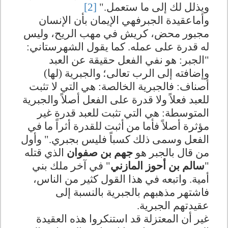
ويذلل لك إلى ما ستعمل."
[2]
وأماعقيدة الجبرفهي الإيمان بأن الإنسان
مجبور محض، كريش في مهب الريح، وليس
له قدرة على عمله. كما يقول الشهرستاني:
"الجبر‏:‏ هو نفي الفعل حقيقة عن العبد
وإضافته إلى الرب تعالى؛
والجبرية (لها)
أصناف‏:‏ فالجبرية الخالصة‏:‏ هي التي لا تثبت
للعبد فعلاً ولا قدرة على الفعل أصلاً والجبرية
المتوسطة‏:‏ هي التي تثبت للعبد قدرة غير
مؤثرة أصلاً فأما من
أثبت للقدرة أثراً ما في
الفعل وسمى ذلك كسباً فليس بجبري‏.‏" وأول
من قال بالجبر هو
جهم بن صفوان
الذي قتله
"
سالم بن أحوز المازني
" في آخر ملك بني
أمية. واتبعه في هذا القول كثير من الناس،
فاشتهر مذهبهم بالجبرية بالنسبة إلى
عقيدتهم الجبرية.
غير أن المعتزلة قد استنكروا هذه العقيدة