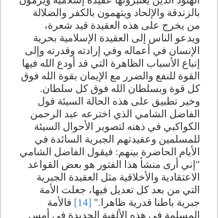
الهنود الذين يعتبرونها عقيدة إسلامية ويرمون
بالزندقة والإلحاد ويتهمون بالكفر والضلالة
من يخرج على هذه العقيدة قيد شعرة،
ويدعو الناس إلى العقيدة الإسلامية بحرية
الإنسان في أعماله وفي إرادته وقدرته وإلى
إتباع الأسباب الظاهرة التي قد أودع الله فيها
القوة للنفع والضرر مع الإيمان بقوة الله فوق
كل قوة وبسلطان الله فوق كل سلطان.
وخير تطبيق على هذه الحالة السيئة قول
الفاضل الشامي الذي اخترعه عبد الرحمن
الكواكبي في ذهنه لتصوير الأحوال السيئة
للمسلمين وعقيدتهم الجبرية السائدة في
الأيام الحاضرة بينهم: فيقول الفاضل الشامي
"إني أرى منشأ هذا الفتور هو بعض القواعد
الاعتقادية والأخلاقية مثل العقيدة الجبرية
التي من بعد كل تعديل فيها، جعلت الأمة
جبرية باطنا قدرية ظاهرا."
[14]
فالأمة
المسلمة في هذه الألفية الجديدة في أمس