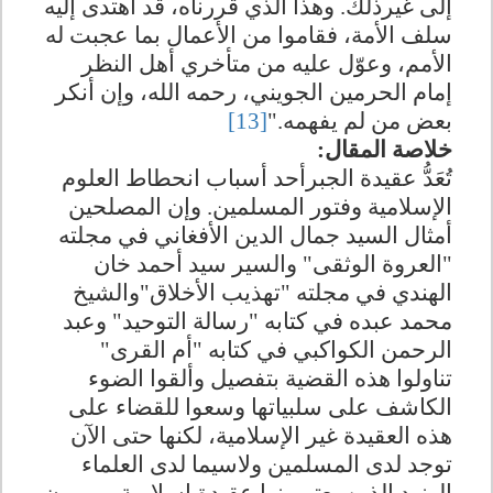
إلى غيرذلك. وهذا الذي قررناه، قد اهتدى إليه
سلف الأمة، فقاموا من الأعمال بما عجبت له
الأمم، وعوّل عليه من متأخري أهل النظر
إمام الحرمين الجويني، رحمه الله، وإن أنكر
بعض من لم يفهمه."
[13]
خلاصة المقال:
تُعَدُّ عقيدة الجبرأحد أسباب انحطاط العلوم
الإسلامية وفتور المسلمين. وإن المصلحين
أمثال السيد جمال الدين الأفغاني في مجلته
"العروة الوثقى" والسير سيد أحمد خان
الهندي في مجلته "تهذيب الأخلاق"والشيخ
محمد عبده في كتابه "رسالة التوحيد" وعبد
الرحمن الكواكبي في كتابه "أم القرى"
تناولوا هذه القضية بتفصيل وألقوا الضوء
الكاشف على سلبياتها وسعوا للقضاء على
هذه العقيدة غير الإسلامية، لكنها حتى الآن
توجد لدى المسلمين ولاسيما لدى العلماء