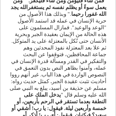
"
فمن شاء فليؤمن ومن شاء فليكفر.
" "
ومن
يعمل سوءً أو يظلم نفسه ثم يستغفرالله يجد
الله غفورا رحيما
." وبذلك هذا الأصول من
حرية الإنسان في عمله قد استمد الأصول
"الوعد والوعيد". فمازال المسلمون على
هذه الحالة من الإيمان بعقيدة الجبر وبحرية
الأنسان حتى نُكل بالمعتزلة على يد المتوكل.
ثم علا بعد المعتزلة نفوذ المحدثين وهم
جماعة المحافظين، فتوقفوا عن البحث
والتفكير في القدر ومسألة قدرة الإنسان في
عمله، وآمنوا بظاهر النص بدون التعمق في
النصوص الواردة في هذا الباب. غير أنهم رووا
أحاديث تثبت عقيدة الجبر
.
كمثل حديث رواه:
مسلم عن حذيفة بن أسيد، يبلغ به النبي صلى
الله عليه وسلم قال "
يدخل الملك على
النطفة بعدما تستقر في الرحم بأربعين، أو
خمسة وأربعين ليلة. فيقول: يا رب! أشقي أو
سعيد؟ فيكتبان. فيقول: أي رب! أذكر أو