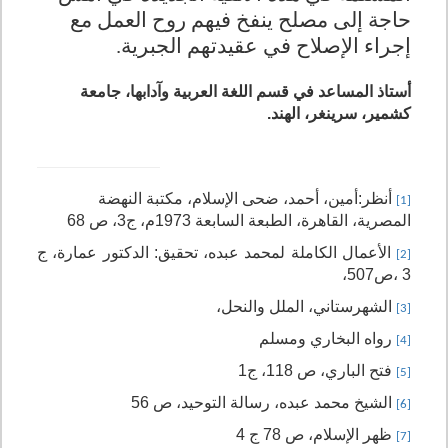
حاجة إلى مصلح ينفخ فيهم روح العمل مع
إجراء الإصلاح في عقيدتهم الجبرية.
أستاذ المساعد في قسم اللغة العربية وآدابها، جامعة
كشمير، سرينغر، الهند.
أنظر:أمين، أحمد، ضحى الإسلام، مكتبة النهضة
[1]
المصرية، القاهرة، الطبعة السابعة 1973م، ج3، ص 68
الأعمال الكاملة لمحمد عبده، تحقيق: الدكتور عمارة،
ج
[2]
3
،
ص507،
الشهرستاني، الملل والنحل،
[3]
رواه البخاري ومسلم
[4]
فتح الباري، ص 118، ج1
[5]
الشيخ محمد عبده، رسالة التوحيد، ص 56
[6]
ظهر الإسلام، ص 78 ج 4
[7]