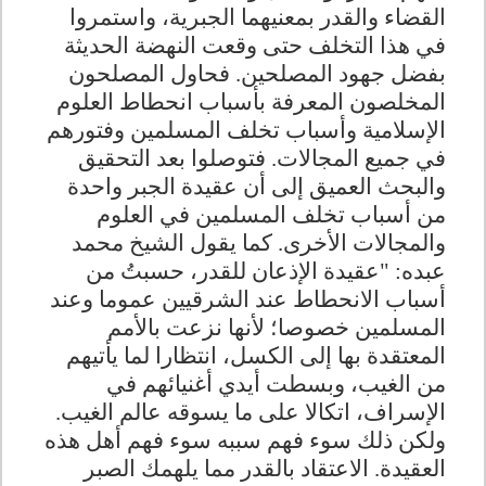
القضاء والقدر بمعنيهما الجبرية، واستمروا
في هذا التخلف حتى وقعت النهضة الحديثة
بفضل جهود المصلحين. فحاول المصلحون
المخلصون المعرفة بأسباب انحطاط العلوم
الإسلامية وأسباب تخلف المسلمين وفتورهم
في جميع المجالات. فتوصلوا بعد التحقيق
والبحث العميق إلى أن عقيدة الجبر واحدة
من أسباب تخلف المسلمين في العلوم
والمجالات الأخرى. كما يقول الشيخ محمد
عبده: "عقيدة الإذعان للقدر، حسبتُ من
أسباب الانحطاط عند الشرقيين عموما وعند
المسلمين خصوصا؛ لأنها نزعت بالأمم
المعتقدة بها إلى الكسل، انتظارا لما يأتيهم
من الغيب، وبسطت أيدي أغنيائهم في
الإسراف، اتكالا على ما يسوقه عالم الغيب.
ولكن ذلك سوء فهم سببه سوء فهم أهل هذه
العقيدة. الاعتقاد بالقدر مما يلهمك الصبر