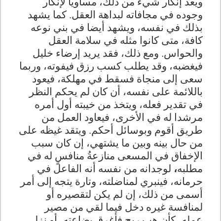
ويعد إنكار شيء من ذلك، مساويا لإنكار
وجوده في مجافاته لبداهة العقل. كما يشهد
بذلك في نفسه، ويشهد أيضا في بني نوعه
كافة، متى كانوا مثله في سلامة العقل
والحواس. ومع ذلك، فقد يريد إرضاء خليل
فيغضبه، وقد يطلب كسب رزق فيفوته، وربما
سعى إلى منجاة فسقط في مهلكة، فيعود
باللائمة على نفسه، أن كان لم يحكم النظر
في تقدير فعله، ويتخذ من خيبته أول أمره
مرشدا له في الأخرى، فيعاود العمل من
طريق أقوم وبوسائل أحكم. ويتقد غيظه على
من حال بينه وبين ما يشتهي، إن كان سبب
الإخفاق في المسعى منازعةُ منافسٍ له في
مطلبه
،
لوجدانه من نفسه أنه الفاعل في
حرمانه، فينبري لمناضلته، وتارة يتجه إلى أمر
أسمى من ذلك، إن لم يكن لتقصيره أو
لمنافسة غيره دخل فيما لقي من مصير
عمله، كأن هب ريح فأغرق بضاعته، أو نزل