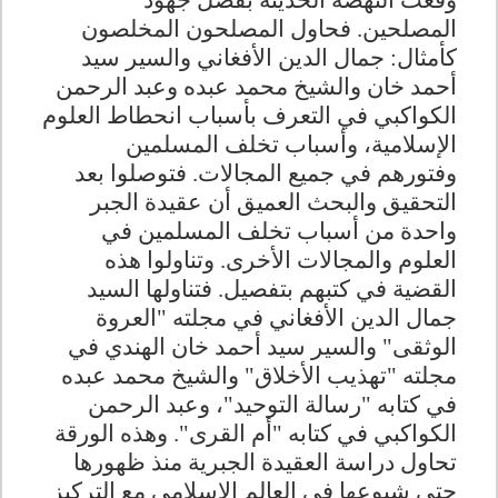
وقعت النهضة الحديثة بفضل جهود
المصلحين. فحاول المصلحون المخلصون
كأمثال: جمال الدين الأفغاني والسير سيد
أحمد خان والشيخ محمد عبده وعبد الرحمن
الكواكبي في التعرف بأسباب انحطاط العلوم
الإسلامية، وأسباب تخلف المسلمين
وفتورهم في جميع المجالات. فتوصلوا بعد
التحقيق والبحث العميق أن عقيدة الجبر
واحدة من أسباب تخلف المسلمين في
العلوم والمجالات الأخرى. وتناولوا هذه
القضية في كتبهم بتفصيل. فتناولها السيد
جمال الدين الأفغاني في مجلته "العروة
الوثقى" والسير سيد أحمد خان الهندي في
مجلته "تهذيب الأخلاق" والشيخ محمد عبده
في كتابه "رسالة التوحيد"، وعبد الرحمن
الكواكبي في كتابه "أم القرى". وهذه الورقة
تحاول دراسة العقيدة الجبرية منذ ظهورها
حتى شيوعها في العالم الإسلامي مع التركيز