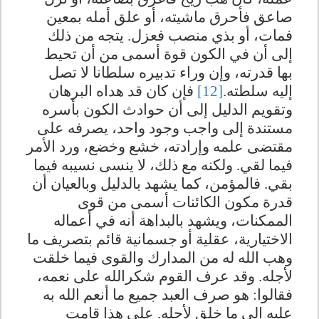
صاعق فأحرق ماشيته، أو علق أمله بمعين
فمات، أو بذي منصب فعزل. يتجه من ذلك
إلى أن في الكون قوة أسمى من أن تحيط
بها قدرته، وإن وراء تدبيره سلطانا لا تصل
إليه سلطته.
[12]
فإن كان قد هداه البرهان
وتقويم الدليل إلى أن حوادث الكون بأسره
مستندة إلى واجب وجود واحد، يصرفه على
مقتضى علمه وإرادته، خشع وخضع، ورد الأمر
فيما لقي. ولكنه مع ذلك، لا ينسى نسيبه فيما
بقي. فالمؤمن، كما يشهد بالدليل وبالعيان أن
قدرة مكون الكائنات أسمى من قوى
الممكنات، ويشهد بالبداهة أنه في أعماله
الاختيارية، عقلية أو جسمانية قائم بتصريف ما
وهب الله له من المدارك والقوى فيما خلقت
لأجله. وقد عرف القوم شكرالله على نعمه،
فقالوا: هو صرف العبد جميع ما أنعم الله به
عليه إلى ما خلق لأجله. على هذا قامت