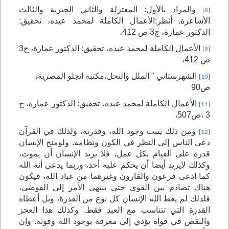
والمراد بالأول: المعتزلة والثاني الجبرية والثالث
[8]
الأشاعرة. أنظر:
الأعمال الكاملة لمحمد عبده، تحقيق:
الدكتور عمارة، ج3 ص 412،
الأعمال الكاملة لمحمد عبده، تحقيق: الدكتور عمارة، ج3
[9]
ص 412،
الشهرستاني " الملل والنحل،مكتبة انجلو المصرية،
[10]
ص90
الأعمال الكاملة لمحمد عبده، تحقيق: الدكتور عمارة،
ج
[11]
3
،
ص507،
ومن ذلك يثبت وجود الله، وقدرته، ولذلك في القرآن
[12]
دعي الناس إلى النظر في الكون ونظامه. ولومنح الإنسان
قدرة على القيام بكل عمل، فلا يريد الإنسان أن يموت،
وكذلك لايريد أيضا أن يحكم عليه أحد، وربما يدعى أنه الله
كما ادعى فرعون والقارون وغيرهما من عباد الله، فيكون
هناك تصادم بين القوى حتى ينتهى الأمر إلى الفوضى،
فلذلك لم يعط الله الإنسان كل نوع من القدرة، وبل أعطاه
القدرة التي تتناسب مع العبد فقط. وكذلك هذا العجز
والنقص في قواه يؤدي إلى معرفة بوجود الله وقوته. وإن