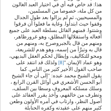
هذا: قد خاض فيه أي في اختيار العبد الغالون
من كل ملة، خصوصا من المسلمين،
والمسيحيين، ثم لم يزالوا بعد طول الجدال
وقفوا حيث ابتدأوا. وغاية ما فعلوا أن فرقوا
وشتتوا. فمنهم القائل بسلطة العبد على جميع
أفعاله واستقلالها المطلق، وهو غرورظاهر،
ومنهم من قال بالجبروصرح به، ومنهم من
قال به وتبرَّأ من إسمه، وهو هدم للشريعة،
ومحو للتكاليف، وإبطال لحكم العقل البديهي،
وهو عماد الإيمان."
ولذلك قد انتقد على
[8]
صاحب القول الأخير كثير من الناس. كما
يقول الشيخ محمد عبده: "إلى أن جاء الشيخ
أبو الحسن الأشعري في أوائل القرن الرابع ،
وسلك مسلكه المعروف وسطا بين السلف،
وتطرف من خالفهم، وأخذ يقرر العقائد على
أصول النظر، وارتاب في أمره الأولون وطعن
كثير منهم على عقيدته وكفره الحنابلة