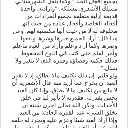
بجميع أفعال العبد." وكما ينقل الشهرستاني
مسلك الأشعري مسلكه‏:‏ "وإرادته‏:‏ واحدة
قديمة أزلية متعلقة بجميع المرادات من
أفعاله الخاصة وأفعال عباده من حيث إنها
مخلوقة له لا من حيث أنها مكتسبة لهم. وعن
هذا قال‏:‏ أراد الجميع خيرها وشرها ونفعها
وضرها وكما أراد وعلم وأراد من العباد ماعلم
وأمر القلم حتى كتب في اللوح المحفوظ
فذلك حكمه وقضاؤه وقدره الذي لا يتغير ولا
يتبدل‏."
ولو قلتم: إن ذلك تكليف مالا يطاق، إذ لا يقدر
العبد أن يخرج عما أريد منه. قال الأشعرية أن
لا مانع من تكليف ما لا يطاق، وإذا كان العبد
يحس بقدرته، فقدرته لا تأثير لها في خلق
الأحداث، ولكن الله تعالى أجرى سنته أن
يخلق الشيء عند القدرة الحادثة من العبد.
وإذا أراد العبد شيئا وعزم عليه وتجرد له خلقه
الله. غير أن للعبد شيئا سمى كسبا، وفسروا