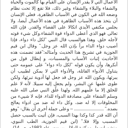
الأعمال التي لا يقدر الإنسان على القيام بها كالموت والحياة
والشفاء والبلاء والشقاء وغير ذلك، فلا تقع إلا تحت نظام
وضعه الله في الكون في الأسباب الظاهرة، فعلى الإنسان
أن يتخذ هذه الأسباب الظاهرة في هذه الأعمال أيضا، ولا
يجلس مكتفي الأيدي اتكالا على القضاء والقدر. فإن الله
تعالى فهو الذي أعطى الدواء قوة الشفاء.وكل شيء قوته
لأجله خلق. وهذا هوالسبب قال النبي "لكل داء دواء، فإذا
أصيب دواء الداء برأ بإذن الله عز وجل." وقال ابن قيم
الجوزية في تشريح هذا الحديث وأمثاله:"فقد تضمنت هذه
الأحاديث إثبات الأسباب والمسببات، و إبطال قول من
أنكرها، وأن يكون قوله "لكل داء دواء" على عمومه حتى
يتناول الأدواء القاتلة، والأدواء التي لا يمكن لطبيب أن
يبرئها، ويكون الله عز وجل قد جعل لها أدوية تبرئها، ولكن
طوى علمها عن البشر، ولم يجعل إليه سبيلا. لأنه لا علم
للخلق إلا ما علّمهم الله. ولهذا علّق النبي صلى الله عليه
وسلم الشفاء على مصادفة الدواء للداء. فإنه لا شييء من
المخلوقات إلا له ضد، وكل داء له ضد من ادواء يعالج
بضده." .......................... – وعلى جملة أخرى أن يقال- "وهو
أن الله قدر كذا وكذا بهذا السبب، فإن أتيت بالسبب حصل
المسبب وإلا فلا." (ابن قيم الجوزية، الطب النبوي،
منشورات دار ومكتبة الهلال، بيروت، عام 1983م، ص 14)