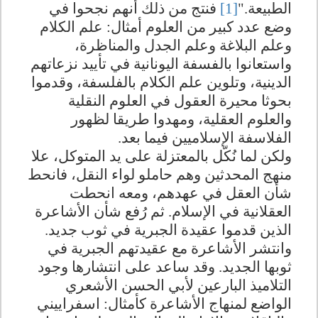
الطبيعة."
[1]
فنتج من ذلك أنهم نجحوا في
وضع عدد كبير من العلوم أمثال: علم الكلام
وعلم البلاغة وعلم الجدل والمناظرة،
واستعانوا بالفسفة اليونانية في تأييد نزعاتهم
الدينية، وتلوين علم الكلام بالفلسفة، وقدموا
بحوثا محيرة العقول في العلوم النقلية
والعلوم العقلية، ومهدوا طريقا لظهور
الفلاسفة الإسلاميين فيما بعد.
ولكن لما نُكّل بالمعتزلة على يد المتوكل، علا
منهج المحدثين وهم حاملو لواء النقل، فانحط
شأن العقل في عهدهم، ومعه انحطت
العقلانية في الإسلام. ثم رُفع شأن الأشاعرة
الذين قدموا عقيدة الجبرية في ثوب جديد.
وانتشر الأشاعرة مع عقيدتهم الجبرية في
ثوبها الجديد. وقد ساعد على انتشارها وجود
التلاميذ البارعين لأبي الحسن الأشعري
الواضع لمنهاج الأشاعرة كأمثال: اسفراييني