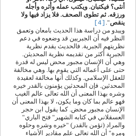
أنثى؟ فيكتبان. ويكتب عمله وأثره وأجله
ورزقه. ثم تطوى الصحف. فلا يزاد فيها ولا
ينقص
".
[4]
ويبدو من دراسة هذا الحديث بامعان وتعمق
النظر فيه أن الجبريين قد وضعوه في دعم
نظريتهم الجبرية. فالحديث يقدم نظرية
الجبرية أكثر من تقديمه نظرية المحديثن.
وهي أن الإنسان مجبور محض ليس له قدرة
حتى على أعماله التي يقوم بها. وهي مخالفة
للعقل الإسلامي. وكذلك أنها مخالفة لعقيدة
المحدثين. فإن المحدثين يؤمنون بالقدر خيره
وشره بهذا المعنى أن الله تعالى عالم الغيب
فهو عالم بما كان وما يكون، لا بهذا المعنى أن
الإنسان مجبور محض. كما يقول ابن حجر
العسقلاني في كتابه الشهير" فتح الباري"
والمراد (تؤمن بالقدر) "خيره وشره وحلوه
ومره" أن الله تعالى علم مقادير الأشياء