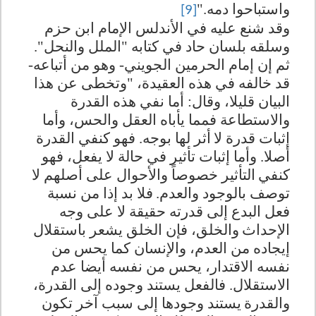
واستباحوا دمه."
[9]
وقد شنع عليه في الأندلس الإمام ابن حزم
وسلقه بلسان حاد في كتابه "الملل والنحل".
ثم إن إمام الحرمين الجويني- وهو من أتباعه-
قد خالفه في هذه العقيدة، "وتخطى عن هذا
البيان قليلا، وقال‏:‏ أما نفي هذه القدرة
والاستطاعة فمما يأباه العقل والحس، وأما
إثبات قدرة لا
أثر لها بوجه. فهو كنفي القدرة
أصلا. وأما إثبات تأثير في حالة لا يفعل، فهو
كنفي
التأثير خصوصاً والأحوال على أصلهم لا
توصف بالوجود والعدم‏.‏
فلا بد إذا من نسبة
فعل البدع إلى قدرته حقيقة لا على وجه
الإحداث
والخلق، فإن الخلق يشعر باستقلال
إيجاده من العدم، والإنسان كما يحس من
نفسه الاقتدار، يحس من نفسه أيضا عدم
الاستقلال. فالفعل يستند وجوده إلى القدرة،
والقدرة
يستند وجودها إلى سبب آخر تكون