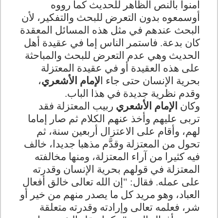
آمنوا بالنص الظاهر للحديث كما رووه
أوسمعوه بدون التعرض للبحث والتفكير، لأن
البحث عندهم في مثل هذه المسائل المعقدة
كان بدعة.
فاستمر الناس إما في عقيدة أهل
الحديث وهي عدم التعرض للبحث والمباحثة
على هذه العقيدة أو في عقيدة المعتزلة
بحرية الإنسان حتى جاء ا
لإمام الأشعري
،
وقدم نظرية جديدة في هذا الباب.
وكان
الإمام الأشعري
ربيب المعتزلة فقد
تربى عليهم وأخذ عنهم الكلام ثم صار إماما
لهم، وأقام على الاعتزال أربعين سنة، ثم
تحول من المعتزلة وقدَّم مذهبا جديدا، خالف
فيه كثيرا من آراء المعتزلة، ومنها مخالفته
المعتزلة في قولهم بحرية الإنسان وقدرته
على عمله. فقال: "إن الله تعالى خالق أفعال
العباد، وهو مريد كل ما يصدر منهم من خير أو
شر، فعلمه تعالى وإرادته وقدرته متعلقة