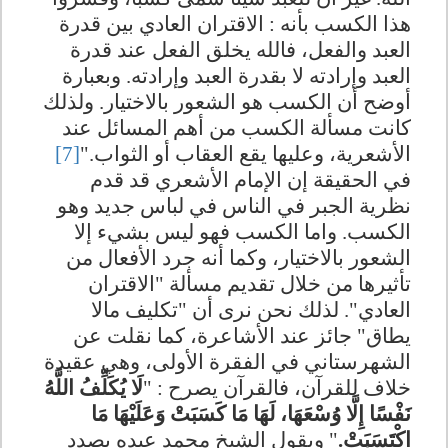
هذا الكسب بأنه : الاقتران العادي بين قدرة
العبد والفعل، فالله يخلق الفعل عند قدرة
العبد وإرادته لا بقدرة العبد وإرادته. وبعبارة
أوضح أن الكسب هو الشعور بالاختيار. ولذلك
كانت مسألة الكسب من أهم المسائل عند
الأشعرية، وعليها يقع العقاب أو الثواب."
[7]
في الحقيقة إن الإمام الأشعري قد قدم
نظرية الجبر في الناس في لباس جديد وهو
الكسب. واما الكسب فهو ليس بشيء إلا
الشعور بالاختيار، وكما أنه جرد الأفعال من
تأثيرها من خلال تقديم مسألة "الاقتران
العادي". لذلك نحن نرى أن "تكليف مالا
يطاق" جائز عند الأشاعرة، كما نقلت عن
الشهرستاني في الفقرة الأولى، وهي عقيدة
خلاف للقرآن، فالقرآن يصرح : "
لَا يُكَلِّفُ اللَّهُ
نَفْسًا إِلَّا وُسْعَهَا، لَهَا مَا كَسَبَتْ وَعَلَيْهَا مَا
اكْتَسَبَتْ.
" ويقول الشيخ محمد عبده بصدد