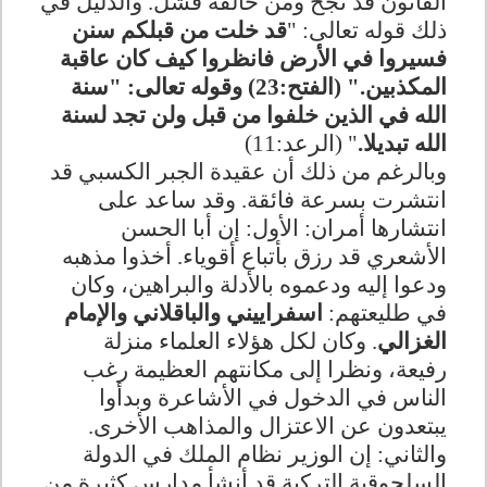
القانون قد نجح ومن خالفه فشل. والدليل في
ذلك قوله تعالى: "
قد خلت من قبلكم سنن
فسيروا في الأرض فانظروا كيف كان عاقبة
المكذبين." (الفتح:23) وقوله تعالى: "سنة
الله في الذين خلفوا من قبل ولن تجد لسنة
الله تبديلا.
" (الرعد:11)
وبالرغم من ذلك أن عقيدة الجبر الكسبي قد
انتشرت بسرعة فائقة. وقد ساعد على
انتشارها أمران: الأول: إن أبا الحسن
الأشعري قد رزق بأتباع أقوياء. أخذوا مذهبه
ودعوا إليه ودعموه بالأدلة والبراهين، وكان
في طليعتهم:
اسفراييني والباقلاني والإمام
الغزالي
. وكان لكل هؤلاء العلماء منزلة
رفيعة، ونظرا إلى مكانتهم العظيمة رغب
الناس في الدخول في الأشاعرة وبدأوا
يبتعدون عن الاعتزال والمذاهب الأخرى.
والثاني: إن الوزير نظام الملك في الدولة
السلجوقية التركية قد أنشأ مدارس كثيرة من