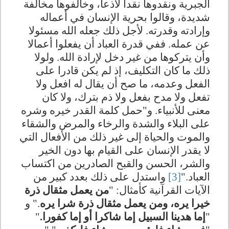
الجبرية ونقدوها نقدا لاذعا، وخالفوها مخالفة
شديدة، وقالوا بحرية الإنسان في أعماله
وإرادته وقدرته. لأجل ذلك جعله الله مسئولا
عن عمله. ففي قدرة العباد أن يفعلوا أعمالا
وأن يتركوها من غير دخل لإرادة الله. ولولا
ذلك ما كان التكليف، إذ لم يكن قادرا على
الفعل وعدمه، ما صح أن يقال له افعل ولا
تفعل ولا مدح بفعل ولا ذم بترك، ولا كان
معنى للأنبياء. و"حمل كلمة القدر خيره وشره
على البلاء والشدة والرخاء والمرض والشقاء
والموت والحياة إلى غير ذلك من الأفعال التي
لا يقدر الإنسان على القيام بها دون الخير
والشر، الحسن والقبح الصادرين من اكتساب
العباد."
[3]
واستدل على ذلك بعدد كبير من
الآيات القرآنية كأمثال: "
من يعمل مثقال ذرة
خيرا يره، ومن يعمل مثقال ذرة شرا يره
." و
"
إما هدينا السبيل إما شاكرا أو إما كفورا.
"