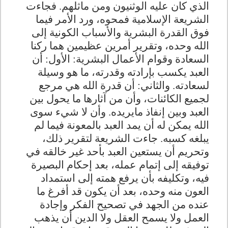
الذي كان عليه الوثنيون ومن ماثلهم. فجاءت
الشريعة الإسلامية فمحوه، ورد الأمر فيما
فوق القدرة البشرية والأسباب الكونية إلى
الله وحده، وتقرير أمرين عظيمين هما ركنا
السعادة وقوام الأعمال البشرية: الأول: أن
العبد يكسب بإرادته وقدرته، ما هو وسيلة
لسعادته. والثاني: أن قدرة الله هي مرجع
لجميع الكائنات، وأن من آثارها ما يحول بين
العبد وبين إنفاذ مايريده. وأن لا شيء سوى
الله يمكن له أن يمد العبد بالمعونة فيما لم
يبلغه كسبه. جاءت الشريعة لتقرير ذلك،
وتحريم أن يستعين العبد بأحد غير خالقه في
توفيقه إلى إتمام عمله، بعد إحكام البصيرة
فيه، وتكليفه بأن يرفع همته إلى استمداد
العون منه وحده، بعد أن يكون قد أفرغ ما
عنده من الجهد في تصحيح الفكر وإجادة
العمل ولا يسمح العقل ولا الدين أن يذهب