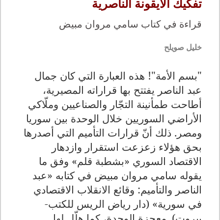
تفكيك الأيقونة الناصرية
قراءة في كتاب سامي مروان مبيض
خليل صويلح
"بسم الأمة"! هذه العبارة التي كان جمال
عبد الناصر يفتتح بها قراراته المصيرية،
أطاحت طمأنينة التجّار والصناعيين وملّاكي
الأراضي السوريين خلال الوحدة بين سوريا
ومصر. ذلك أنّ قرارات التأميم التي أصدرها
بحق هؤلاء زعزعت استقرار وازدهار
الاقتصاد السوري «بشطبة قلم» وفق ما
يقوله سامي مروان مبيض في كتابه «عبد
الناصر والتأميم: وقائع الانقلاب الاقتصادي
في سورية» (دار رياض الريس للكتب-
بيروت). معجزة الوحدة، كما هلّل لها