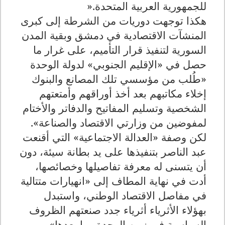
للجمهورية العربية المتحدة
».
هكذا توجهت دوريات من الشرطة إلى كبرى
المنشآت الاقتصادية في دمشق وبقية المدن
السورية لتنفيذ قرار التأميم، على غرار ما
حصل في «الإقليم الجنوبي» لدولة الوحدة
«طُلب من مؤسسي تلك المصانع والبنوك
إخلاء مكاتبهم بعد أخذ أوراقهم وأمتعتهم
الشخصية وتسليم المفاتيح والدفاتر والأختام
لمفوضين من وزارتي الاقتصاد والصناعة».
لكن وصفة «العدالة الاجتماعية» التي أقنعت
عبد الناصر بتنفيذها على يد بطانة سيئة، دون
أن يتسنى له معرفة تفاصيلها وخصائصها،
أدت في نهاية المطاف إلى «انهيارات متتالية
في مفاصل الاقتصاد الوطني، واستبدل
بهؤلاء الأثرياء أثرياء جدد صنعتهم الظروف
السياسية في زمن الوحدة وما بعدها».