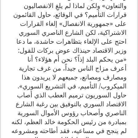
والتعاون» ولكن لماذا لم يلغِ الانفصاليون
قرارات التأميم؟ في الوقائع، حاول القائمون
على «جمهورية الانفصال» إلغاء القرارات
الاشتراكية، لكن الشارع الناصري السوري
احتج على الإلغاء بتظاهرات حاشدة، ما دعا
وزير الاقتصاد حينذاك عوض بركات للقول:
«من يحكم البلد إذاً؟ نحن أم هؤلاء؟ أنا
أعرف مزاج الناس جيداً، من غرف تجارية
ومصارف ومصانع، جميعهم لا يريدون هذا
الميكروب/ التأميم، في التشريع السوري».
حاول السوريون ترميم العطب الذي أصاب
الاقتصاد السوري بالتوفيق بين رغبة الشارع
الناصري وأصحاب رؤوس الأموال السورية
بمبادرة من رئيس الحكومة خالد العظم، لكنه
لم ينجح في مساعيه، فقد أطاحته ومشروعه