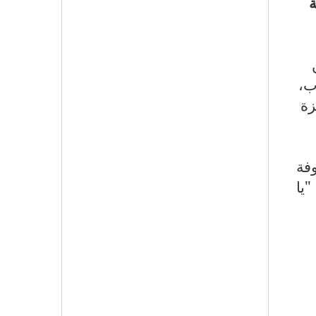
ة
ب،
زة
فة
"يا