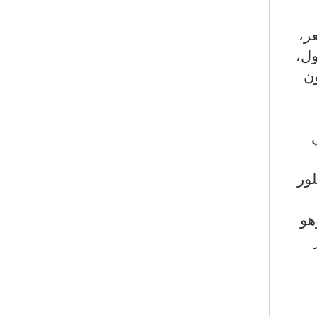
ر،
ول،
ون
لور
هو