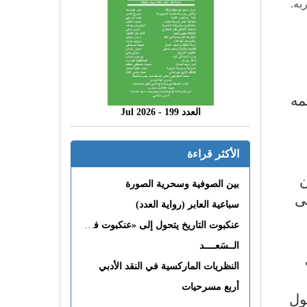
به.
مه
العدد 199 - 2026 Jul
الأكثر قراءة
ن
بين الصوفية وسحرية الصورة
ى
سباعية العابر (رواية العدد)
عنكبوت التاريخ يتحول إلى «عنكبوت فى القلب»
الــسَعــــد
النظريات الماركسية في النقد الأدبي
أربع مسرحيات
ول