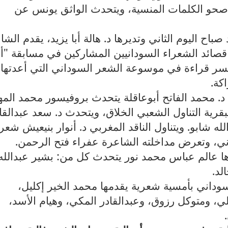
 صحو الكلمات المنسية، ويتحدث الواثق يونس عن
صباح اليوم الثاني وتديرها د. هالة أبا يزيد، يقدم الشا
ائد الشعراء السودانيين المشاركين في مسابقة "أم
لسر قراءة في موسوعة الشعر السوداني التي أعدتها
اكة
.
ها د. محمد الفاتح أبوعاقلة يتحدث بروفيسور محمد الم
قرية التناول الشعبي الخلاق، ويتحدث د. سعد عبدالقا
 شابو. ويتناول الناقد المغربي د. أنوار بنيعيش شعر
اني، وتعرض مداخلته الشاعرة عفراء فتح الرحمن
.
ها عالم عباس محمد نور يتحدث كل من: بشير عبدالله
لد
.
وداني بأمسية شعرية يقدمها محمد الخير إكليل،
، ومتوكل رزوق، وعبدالقادر المكي، وهيام الأسد،
.