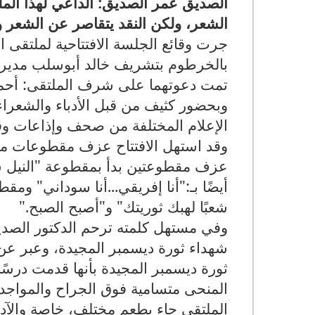
الصديق عمر الصديق: الداعي لهذا المل
الشعر، ولكن النقد يتقاصر عن الشعر وي
جرت وقائع الجلسة الافتتاحية لملتقى 
بالخرطوم بتشريف خالد أبوسلب مدير إدار
تمت دعوتهما على شرف الملتقى: أحم
وبحضور كثيف من قبل الأدباء والشعراء 
الإعلام المختلفة من صحف وإذاعات وق
وقد استهل الافتتاح عزف مقطوعات مو
عزف مقطوعتين بدأ بمقطوعة "النيل س
أيضًا بـ:"أنا إفريقي...أنا سوداني" و
شعبًا لهبك ثوريتك" و"أصبح الصبح
".
وفي مستهل كلمته ترحم الدكتور الصد
شهداء ثورة ديسمبر المجيدة، وعبر عن 
ثورة ديسمبر المجيدة بأنها قدمت درسًا 
المنحى متسامية فوق الجراح والمواجد
الملتقى جاء بطعم مختلف، خاصة والآداب 