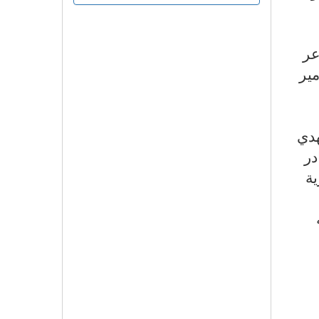
عر
ير
هدي
در
ية