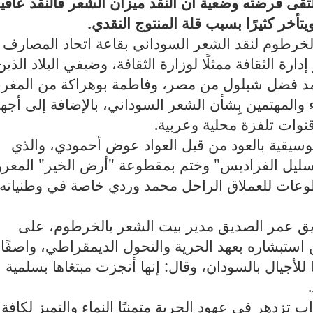
تقى فرضته وضعية أن النقد ميزان الشعر فالنقد عافي
تأخر كثيرًا بسبب قلة المنتوج النقدي
.
الخرطوم لنقد الشعر السوداني بقاعة اتحاد المصارف
ة الثقافة ممثلًا لوزارة الثقافة، وضيفي البلاد الذين
د فضل شبلول من مصر، وفاطمة بوهراكة من المغر
والمهتمين بِشأن الشعر السوداني، بالإضافة إلى أجه
نوات تلفزة محلية وعربية
.
سيقية بالعود من قبل العواد عوض أحمودي، والذي
ليل الفراديس" وختم بمقطوعة "أرض الخير" المعرو
مقطوعات للعملاق الراحل محمد وردي خاصة في وطنياته 
يق عمر الصديق مدير بيت الشعر بالخرطوم، على
استبشاره بعهد الحرية والتحول الديمقراطي، واصفًا
للأجيال بالسودان، وقال: إنها أنجزت مبتغاها بسلمية
.
تزدهر في عهود الحرية متمنيًا النماء والتميز لكافة