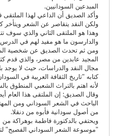
المبدعين السودانيين
.
وأكد الصديق أن الداعي لهذا الملتقى ف
ولكن النقد يتقاصر عن الشعر ويتأخر كثي
وهذا هو الملتقى الثاني والذي سوف تتو
والدارسون ما هو مفيد لهم في الدرس 
ومن ثم تحدث الصديق عن شخصية الملتق
المجيد عابدين من مصر، والذي قدم كثي
مجال النقد والدراسات، حيث لا يوجد با
كتابه "تاريخ الثقافة العربية في السود
لأنه اهتم بالتراث الشعبي المنطوق بال
وقال الصديق: إن الملتقى هذا العام أ
الباحث في الشعر السوداني ومن المهتمين
من أصول سودانية فأبوه من دنقلا
.
ويحتفي بالدكتورة فاطمة بوهراكة من 
"موسوعة الشعر السوداني الفصيح" لت