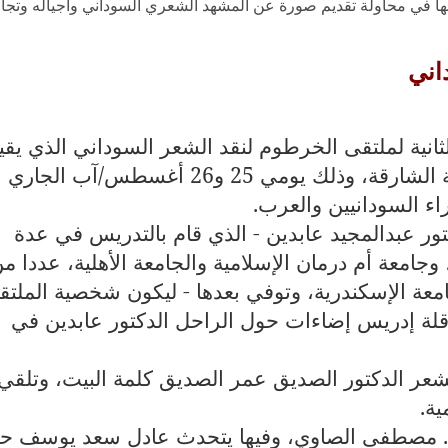
ها في محاولة تقديم صورة عن المشهد الشعري السوداني وأجياله وتجار
اني
انية لملتقى الخرطوم لنقد الشعر السوداني الذي يقي
بيت الشعر التابع لدائرة الثقافة بحكومة الشارقة، وذلك يومي 25 و26 أغسطس/آب الجاري
ء السودانيين والعرب
.
ور عبدالمجيد عابدين - الذي قام بالتدريس في عدة
جامعة أم درمان الإسلامية والجامعة الأهلية، عددا م
امعة الإسكندرية، وتوفي بعدها - ليكون شخصية الملتق
اقلة إدريس إضاءات حول الراحل الدكتور عابدين في
لشعر الدكتور الصديق عمر الصديق كلمة البيت، وتلقي
ية
.
رة د. مصطفى الصاوي، وفيها يتحدث عادل سعد يوسف ح