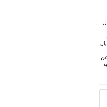
مل
يال
عن
ة