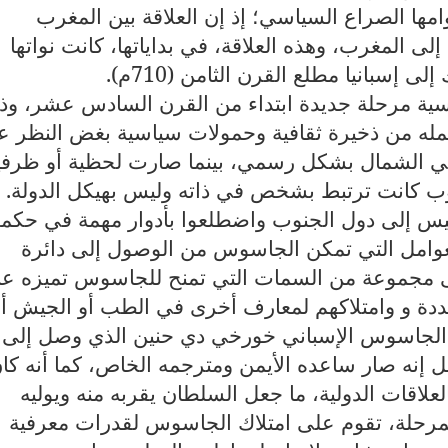
امها الصراع السياسي؛ إذ إن العلاقة بين المغرب
إلى المغرب، وهذه العلاقة، في بداياتها، كانت نواتها
سبانيا مطلع القرن الثامن (710م).
سوسية مرحلة جديدة ابتداء من القرن السادس عشر، وذ
مله من ذخيرة ثقافية وحمولات سياسية بغض النظر ع
ي الشمال بشكل رسمي، بينما صارت لحظية أو ظرفي
وب كانت ترتبط بشخص في ذاته وليس بهيكل الدولة.
س إلى دول الجنوب واضطلعوا بأدوار مهمة في حكمه
عوامل التي تمكن الجاسوس من الوصول إلى دائرة
إلى مجموعة من السمات التي تمنح للجاسوس تميزه ع
تعددة و وامتلاكهم لمعارف أخرى في الطب أو الجيش أو
ال الجاسوس الإسباني خورخي دي حنين الذي وصل إلى
ل إنه صار ساعده الأيمن ومترجمه الخاص، كما أنه كا
علاقات الدولية، ما جعل السلطان يقربه منه ويوليه
لمرحلة، تقوم على امتلاك الجاسوس لقدرات معرفية