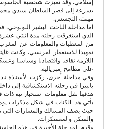
إسلامي. وقد تميزت شخصية الجاسوس
بسرعة إلى قصر السلطان سيدي محمد 
مهمته التجسس.
أما مداخلة الباحث البشير البونوحي
تمهيدا للاستعمار الفرنسي، وكانت غايت
اللازمة ثقافيا واقتصاديا وسياسيا وعس
على مطامح إمبريالية.
وفي مداخلة أخرى، ركزت الأستاذة نادية
بابييرا في رحلته الاستكشافية إلى دا
هدفها نقل معلومات استخباراتية ذات 
يأتي هذا الكتاب في شكل مذكرات يومي
حيث يصف المسالك والمسارات التي مر 
والسكن والمعسكرات.
وقدم المداخلة الأخيرة في هذه الجل