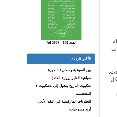
ة
العدد 199 - 2026 Jul
ات
الأكثر قراءة
ات.
بين الصوفية وسحرية الصورة
كل
سباعية العابر (رواية العدد)
عنكبوت التاريخ يتحول إلى «عنكبوت فى القلب»
الــسَعــــد
النظريات الماركسية في النقد الأدبي
أربع مسرحيات