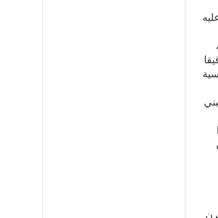
ليه
ائلا ودقيقا
ية الفرنسية
بني
رن