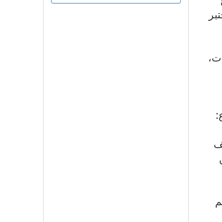
تبر
ات،
:
ف
م