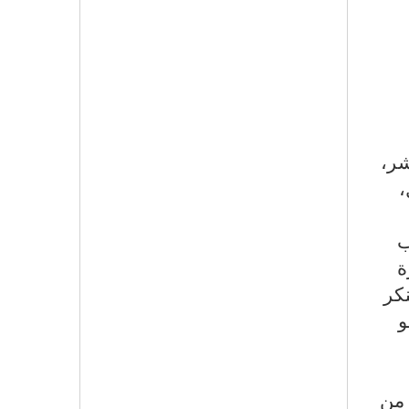
شر،
،
ب
ة
نكر
و
 من