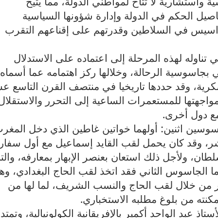
 واستشارية لا تتاح لمواطني الدولة، مما يتيح
صيل الحكم في الدولة وإدارة شؤونها السياسية
جواسيس في السلاطين وقدرتهم على إقناعهم التقرب
في تناوله لهذه المرحلة إلى اعتماده على الاستدلال
 بجاسوسية الرحالة، وخلالها ركز اهتمامه عما أسماه
سكرية، وقد حددها تاريخيا في منتصف القرن التاسع ع
اجهتها للمستعمرات الساعية إلى التحرر والاستقلال
ع دول أخرى.
وسين اثنين: أولهما خواتين غاطين الذي دخل المغر
ر، وقد كان يحمل لقب القايد إسماعيل مع أول سفار
طان، ولأجل ذلك استعان بعنصر الإبهار بمعارفه، والت
أما الجاسوس الثاني فقد اتخذ لقب الحاج البغدادي، وه
 من خلال لقب الحاج والنسب الشريف، لما لها من
كنته من بلوغ مطلبه الاستخباري.
ستاذ عبد الواحد أكمير بالإفريقانية الكولونيالية، وتمتد