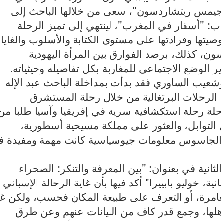
 جيمس ريتشاردسون"، سعى من خلالها الباحث إلى
: "أسفار في المغرب"، لينتهي إلى تميز الرحلة
صيتها وفرادتها على مستوى الكتابة والأسلوب والغايا
ن، كذلك، برصد الفوارق بين المرأة اليهودية
 الوضع الاجتماعي للمغاربة بكل تفاصيله وحيثياته.
بوشعيب الساوري فقد بدأت بمداخلة الباحث عبد الإله
 الرحلات البرتغالية من خلال رحلة المستشرق
لرحلة رحلة استكشافية سرية في إفريقيا وآسيا طلبا من
لتوابل، والعثور على مملكة مسيحية أسطورية،
ة الجاسوس معلومات جيوسياسية كانت مهمة ومفيدة 
ثانية في بعنوان: "بين المعرفة والتنكر: الصحراء
اية القرن 19 بعيون إسبانية، خوليو بابييرا" أكد فيها بأن غاية الرحالة الإسبان
مغامرة، أو التعرف على طبيعة المكان فحسب، ولكن غا
هلها، وجمع قدر كاف من البيانات عنهم وعن طرق