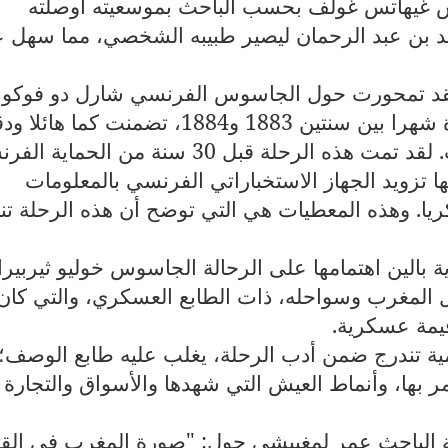
 غيهاتس غولف بحسب الباحث بموسعيته أوصلته
بن عبد الرحمان ليصير طبيبه الشخصي، مما سهل ع
، فقد تمحورت حول الجاسوس الفرنسي شارل دو فوكو،
الذي استغرقت رحلته مدة اثنتي عشرة شهرا بين سنتين 1883 و1884، تضمنت كما ه
من المعطيات والمعلومات عن المغرب. لقد تمت هذه الرحلة قبل 30 سنة من الحما
ها تزويد الجهاز الاستخباراتي الفرنسي بالمعلومات
كريا. وهذه المعطيات هي التي توضح أن هذه الرحلة تن
 بالين اهتمامها على الرحالة الجاسوس خوليو ثيربيرا
خل المغرب وسواحله، ذات الطابع العسكري، والتي كان
قيمة عسكرية.
ة تندرج ضمن أدب الرحلة، يغلب عليه طابع الوصف؛
بها، وأنماط العيش التي شهدها والأسواق والتجارة
سة الباحث عمر لمغيبشي حول: "صورة المغرب في الق