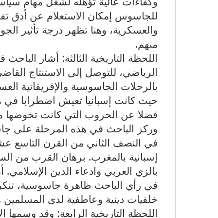
وكفاءات عالية تؤهله لشغل مهام سياسية
للجاسوس إمكان الاستعلام عن أدق تفا
والعسكرية، وهنا تظهر درجة تأثير ال
منهم.
اللحظة التاريخية الثالثة: أشار الباحث 
الرياضي، للتوصل إلى الاستنتاج القاضي
بالرحلات الجاسوسية والإفريقانية الع
حيث كانت إسبانيا تعيش اضطرابا في مو
فضلا عن الحروب التي كانت تخوضها م
وركز الباحث في هذه المرحلة على جاس
في النصف الثاني من القرن التاسع عش
إسبانية بالمغرب. برهان القرب من السل
بالزي العربي وادعاء الدين الإسلامي. 
في رأي الباحث ظاهرة جاسوسية، تنكر
خلفيات دينية وعاطفية لدى المسلمين م
اللحظة التاريخية الرابعة: وقد وسمها الأ