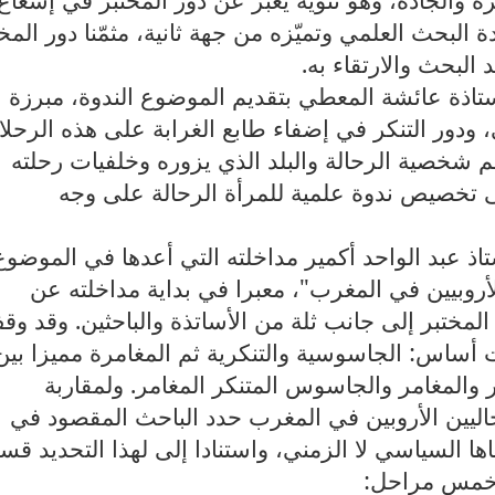
البحث العلمي وتميّزه من جهة ثانية، مثمّنا دور المخ
البحث والارتقاء به.
تاذة عائشة المعطي بتقديم الموضوع الندوة، مبرزة
 ودور التنكر في إضفاء طابع الغرابة على هذه الرحل
م شخصية الرحالة والبلد الذي يزوره وخلفيات رحلته
ى تخصيص ندوة علمية للمرأة الرحالة على وجه
ستاذ عبد الواحد أكمير مداخلته التي أعدها في الموضوع
أروبيين في المغرب"، معبرا في بداية مداخلته عن
لمختبر إلى جانب ثلة من الأساتذة والباحثين. وقد وق
أساس: الجاسوسية والتنكرية ثم المغامرة مميزا بين
المغامر والجاسوس المتنكر المغامر. ولمقاربة
حاليين الأروبين في المغرب حدد الباحث المقصود في
اها السياسي لا الزمني، واستنادا إلى لهذا التحديد قس
 خمس مراحل: