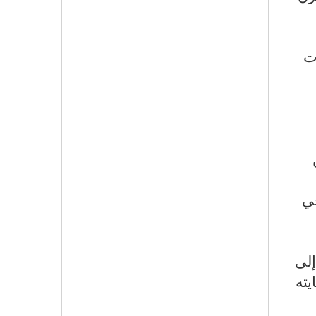
ت
في
ي إلى
يته