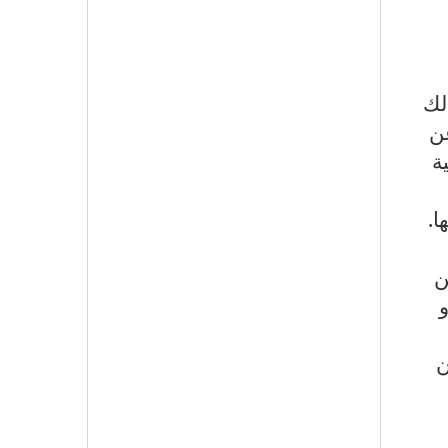
لك
ن
ة
ا.
ن
ن