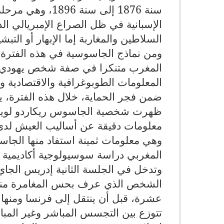
سنة 1876 إلى سنة
الإسبانية في ظل الصراع الإمبريالي ال
السلاطين والمغاربة إما الإبهار أو التب
ومن نماذج الجاسوسية في هذه الفترة
المغرب متنكرا في صفة شخص يهودي، م
المعلومات الطوبوغرافية والاقتصادية وال
ضمن فجر الحماية، خلال هذه الفترة، يت
ظهرت شخصية الجاسوس ريكاردو لويس ب
معلومات دقيقة عن أساليب العيش لدى س
وهي معلومات ثمينة استفاد منها الجاس
المغربي دراسة سوسيولوجية أكاديمية د
وتدخل في الجلسة الثانية إدريس الجا
الشخص الذي عرف بحس المغامرة منذ ص
عشرة، قبل أن ينتقل إلى فرنسا ومنها
تتوزع بين التجسس المباشر وغير ال