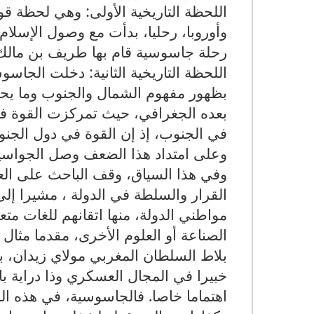
اللحظة التاريخية الأولى: وهي لحظة قو
وأوروبا، رحليا، بدأت مع وصول الإسلام 
رحلة جاسوسية قام بها طريف بن مالك إلى إ
اللحظة التاريخية الثانية: دخلت الجا
بظهور مفهوم الشمال والجنوب وما يح
بعده الجغرافي، حيث تمركزت القوة ف
في الجنوب، إذ إن القوة في دول الجن
وعلى امتداد هذا الضعف وصل الجواسي
وفي هذا السياق، وقف الباحث على ال
القرار والسلطة في الدولة ، مشيرا 
مواطني الدولة، منها اتقانهم للغات م
الصناعة أو العلوم الأخرى، مقدما مث
بلاط السلطان المغربي مولاي زيدان، ب
خبيرا في المجال العسكري وذا دراية بال
اهتماما خاصا. فالجاسوسية، في هذه ا