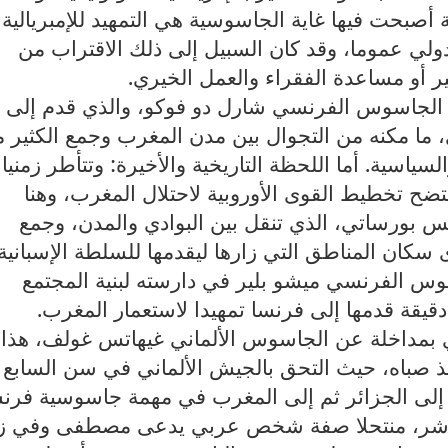
 1896، وهي مرحلة أصبحت فيها غاية الجاسوسية هي التمهيد للإمبريالية
دولي عموما، وقد كان السبيل إلى ذلك الاقتراب من
شير أو مساعدة الفقراء والعمل الخيري.
 الجاسوس الفرنسي شارل دو فوكو، والذي قدم إلى
ا مكنه من التجوال بين مدن المغرب وجمع الكثير 
سياسية. أما اللحظة التاريخية والأخيرة: وتتأطر زمنيا
ضح تخطيط القوى الأوروبية لاحتلال المغرب، وهنا
ورساتي، الذي تنقل بين البوادي والمدن، وجمع
كان المناطق التي زارها ليقدمها للسلطة الإسبانية
وس الفرنسي ميشو بلير في دارسته لبنية المجتمع
قيقة قدمها إلى فرنسا تمهيدا لاستعمار المغرب.
ي بمداخلة عن الجاسوس الألماني غيهاتس غولف، هذا
باه، حيث التحق بالجيش الألماني في سن السابع
 إلى الجزائر ثم إلى المغرب في مهمة جاسوسية فرن
مباشر، منتحلا صفة شخص عربي يدعى مصطفى وفي ز