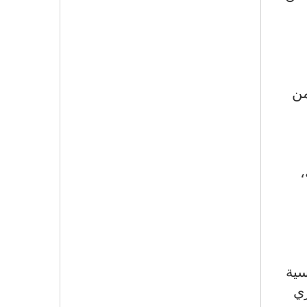
من
،
سية
ي