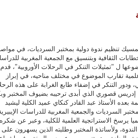
بنمسيك تنظيم ندوة دولية بمختبر السرديات، في مواصل
ابات الثقافية وبتنسيق مع الجمعية المغربية للدراس
وعها ل "تمثيلات التنكر في الرحلات الأوروبية"، قدم
علمية تقارب الموضوع في مختلف مناحيه، في إبراز
، ودور التنكر في إضفاء طابع الغرابة على هذه الرحل
ذ إدريس قصوري الذي أبدى ترحيبه بضيوف المختبر وب
ة بعده الأستاذ عبد القادر كنكاي عميد الكلية ليشيد
ختبر السرديات والجمعية المغربية للدراسات الإيبيرية
علميا يرسخ الاستراتجية العلمية للكلية، وعبر عن شكره
 الندوة، ولأساتذة المختبر وطلبته الذين يسهرون على
زة والجادة، وهو تنويه يعبر عن دور المختبر في إشعاع