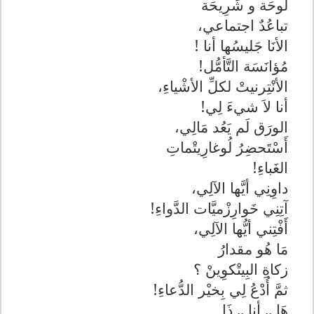
لوحَة و شَرِيحَة
تباعُدٌ اجتماعي،
الأنَا جَليسُها أنا !
مُؤانَسَة التَّأمُّل!
الأنْتِرنيتْ لكلِّ الأشْياءِ،
أنا لاَ شيءَ لِي!
الورَق لَم يَعُد مَالِي،
أَسْتَحضِرُ لُوغارِيتْماتِ
الغَباءِ!
داوِنِي أيَّها الآلِي،
آتِنِي خَوارِزْميَّات الدَّواءِ!
أَفْتِني أيُّها الآلِي،
مَا هُو مقدارُ
زكاةِ البِيتْكوِينْ ؟
ثمَّ أُدْعُ لِي بِخيْر الدُّعاءِ!
هَا .. أنا .. ذَا