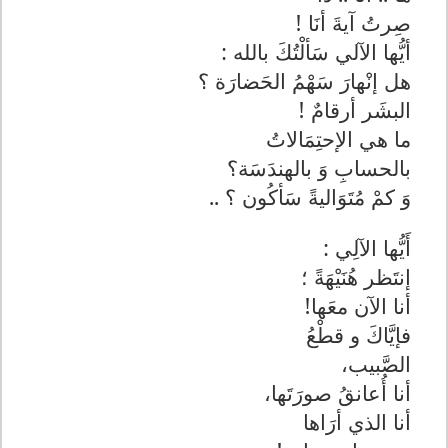
صِرتُ آيةَ أنَا !
أيُّها الآلي سَألْتُكَ بالله :
هل إنْهارَ سَهْمُ الحَضارَة ؟
البشَر أرقامٌ !
ما هي الإحتِمَالاتُ
بالحسابِ وَ بالهندَسَة؟
وَ كمْ مُتَوَاليةً سَأكُون ؟ ..
أَيُّها الآلِي :
إنتَظر هُنَيْهَةً ؛
أنا الآن معَها!
فإيَّاكَ و قطْعُ
الصَّبيب،
أنا أُعانقُ صورَتَها،
أنا الذي أرَاها