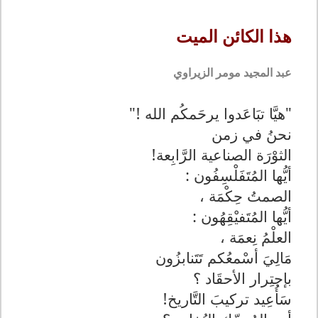
هذا الكائن الميت
عبد المجيد مومر الزيراوي
"هيَّا تبَاعَدوا يرحَمكُم الله !"
نحنُ في زمن
الثوْرَة الصناعية الرَّابِعة!
أيُّها المُتَفَلْسِفُون :
الصمتُ حِكْمَة ،
أيُّها المُتَفيْقِهُون :
العلْمُ نِعمَة ،
مَالِيَ أسْمعُكم تَتَنابزُون
بإجتِرار الأحقَاد ؟
سَأُعِيد تركيبَ التَّاريخ!