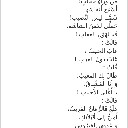
من وراءِ حجابٍ!
أسْمَع أَنفاسَها
شَمُّهَا ليسَ النَّصيب!
حَظِّي لمْسُ الشاشَة،
فَيَا لَهَوْلِ العِقابِ !
قَالَتْ :
غابَ الحبيبُ ،
غابَ دونَ الغيابِ !
قُلْتُ :
طَالَ بِكِ المَغيبُ؛
وَ أنَا المُشْتاقُ،
يا أَغْلَى الأَحبَابِ !
قَالَتْ :
هَلَعٌ فَالزَّمَانُ الغَرِيبُ،
أَحِنُّ إلى قُبُلاَتِكِ،
وَ عَدوَى الفِيرُوس