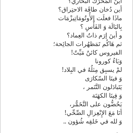
أينَ المُحرِّك البُخاري؟
أين دُخان طاقَة الاحتِراق؟
ماذَا فعلَت الأُوتُومَاتِيزْمَات
بِالبَالَة وَ الفَأْسِ ؟
و أينَ إرَم ذاتُ العِماد؟
ثم هَاكُم تَمَظهُرات الجائِحة؛
الفيروس كائنٌ مَيِّتٌ!
وَبَاءُ كورونا
لمْ يسبِق مِثلُهُ في البِلاد!
وَ فينَا السّكارَى
يَتَبادَلون التَّنَمر ،
وَ فِينَا الكهَنَة
يَحُضُّون على التَّخَمُّر،
أنَا مَعَ الإِنْعِزالِ الصِّحِّي!
وَ لله في خَلقِه شُؤون ..