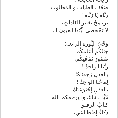
ضَعُفَ الطالِب و المَطلوب !
ربَّاه يَا رَبَّاه ؛
برنامجُ تغيِير العَاداتِ،
لا تَجْحَظي أيَّتُها العيون ! ..
وَحْيُ الثَّورَة الرابِعة:
جِئتُكُم أُعلمكُم
ضُمُورَ ثَقَافَتِكُم،
رَبُّنا الواجِدُ !
بالعَقلِ رَجَونَاهُ؛
لِقاحُنا الواعِدُ !
بالعقلِ إخْتَرَعنَاهُ؛
هَيَّا .. تباعَدوا يرحَمكم الله!
كتابُ الرفيقِ
ذكاءٌ إصْطناعِي،