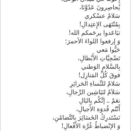
يُحاصِرونَ عَدُوَّنَا،
سَلامٌ عسْكري
بِمُنْتَهَى الإِعتِدالِ!
تبَاعَدوا يرحَمكم الله!
وَ إرفعوا اللواءَ الأحمرَ؛
حَيُّوا مَعي
تَضْحِيَّاتِ الأَبْطالِ،
بِالسَّلامِ الوَطني
فوقَ كُلِّ المَنازِل!
سَلامٌ للنِّساءِ الحَرائِرِ
سَلاَمٌ لنَيَاشِين الرِّجالِ،
نعَمْ .. إنَّكُم بِالبَالِ
أَنْتُم قُدوَة الأَجيالِ،
نَسْتَدرِكُ الخَسَائِرَ بالتَّضامُنِ،
وَ الإنْضباطُ غُرَّة الأَفْعالِ!