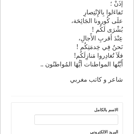
إذَنْ ؛
تَفاءَلوا بِالإِنْتِصارِ
علَى كُورونا الجَائِحَة،
بُشْرَى لَكُم !
عِنْدَ أقربِ الأََجالِ،
نَحنُ فِي خِدمَتِكُم !
فلَاَ تُغادِروا مَنازِلَكُم!
أَيَّتُها المواطنات أيُّهَا المُواطنُون ..
شاعر و كاتب مغربي
الاسم بالكامل
البريد الالكتروني