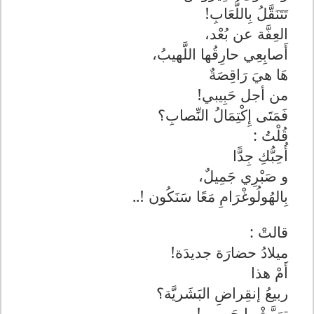
تَتَنَقَّلُ بِاللُّعَابِ!
العِفَّة عن بُعْد،
أَصابِعِي حارِقُها اللَّهيبُ،
هَا هيَ رَاقِصَةٌ
من أجل حَبِيبي!
فَمَتَى إِكْتِمَالُ النِّصابِ؟
قُلْتُ :
أُحِبُّكِ جِدًّا
و صَبْرِي جَمِيلٌ،
بِالهُولُوغْرَامِ مَعًا سَنَكُون !..
قالتْ :
ميلادُ حضارَة جديدَة!
أَمْ هذا
ربيعُ إنقِراضِ البَشَريَّة؟
ترَيَّثْ يا حَبيبي !