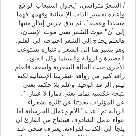
/ الشعرٌ متراسي، "يحاول استيعاب الواقع
وإعادة تفسير الذات الإنسانية وفهمها فهما
متجددا وعميقا"، ثم يدق جرس إنذارٍ منبها
إلى أن" موت الشعر يعني موت الإنسان،
فالعلم يحتاج إلى الشعر احتياجه الى العلم،
وهو يشير هنا الى الشعر باعتباره يستوعب
القصيدة والرواية والسينما وكل الفنون
الأخرى حيث الحالة الشعرية واسعة، فالعلم
رافد كبير من روافد عبقريتنا الإنسانية لكنه
ليس الرافد الوحيد. وعلم بلا حكمه يعني
نتيجة عكسيه تماما يعني دمارا لا عمارا ".
عن المؤثرات يحدثنا عن تأثره بشعراء
الربابة ثم "عديد" الأم وعمال الخرسانة اما
عواء عامل الشادوف فيحتاج من القارئ ان
يلجأ الى الكتاب لقراءته. يعترف فتحي عبد