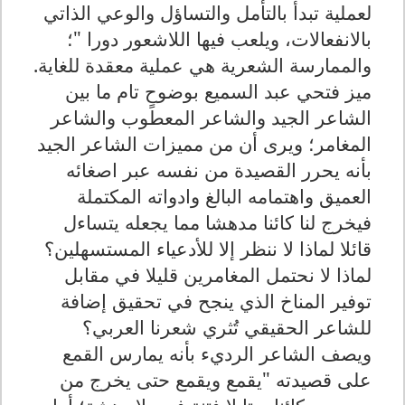
لعملية تبدأ بالتأمل والتساؤل والوعي الذاتي
بالانفعالات، ويلعب فيها اللاشعور دورا "؛
والممارسة الشعرية هي عملية معقدة للغاية.
ميز فتحي عبد السميع بوضوحٍ تام ما بين
الشاعر الجيد والشاعر المعطوب والشاعر
المغامر؛ ويرى أن من مميزات الشاعر الجيد
بأنه يحرر القصيدة من نفسه عبر اصغائه
العميق واهتمامه البالغ وادواته المكتملة
فيخرج لنا كائنا مدهشا مما يجعله يتساءل
قائلا لماذا لا ننظر إلا للأدعياء المستسهلين؟
لماذا لا نحتمل المغامرين قليلا في مقابل
توفير المناخ الذي ينجح في تحقيق إضافة
للشاعر الحقيقي تُثري شعرنا العربي؟
ويصف الشاعر الرديء بأنه يمارس القمع
على قصيدته "يقمع ويقمع حتى يخرج من