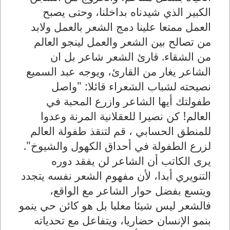
الكبير الذي شيدناه بداخلنا، وحتى يصبح
العمل ممتعا علينا دمج الشعر بالعمل ولابد
من تصالح بين الشعر والعمل لينجو العالم
من الشقاء. قارئ الشعر شاعر بل ان
الشاعر يغار من القارئ، ويوجه عبد السميع
نصيحته لشباب الشعراء قائلا: "واصل
طفولتك أيها الشاعر وازرع المحبة في
العالم! كن نصيرا للعقلانية المرنة وعدوا
للمنطق الحسابي ، قم لتنقذ طفولة العالم
لزرع الطفولة في أحداق الكهول والشيوخ".
يرى الكاتب أن الشاعر لن يفقد دوره
التنويري أبدا، لأن مفهوم الشعر نفسه يتجدد
ويتسع بفضل حوار الشاعر مع الواقع،
فالشعر ليس شيئا معلبا بل هو كائن حي ينمو
بنمو الإنسان حضاريا، ويتفاعل مع تحدياته