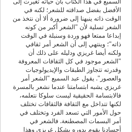
السميع في هذا الكتاب بأن حياته تغيرت إلى
الأفضل بفضل صداقته للشعر؛ لكنه في
الوقت ذاته ينبهنا إلى ضرورة ألا أن نتخذ من
الشعر تسلية لأن "الشعر أكبر من كونه
إبداعا ممتعا فهو وردة وسنبلة في الوقت
ذاته"؛ وينتهي إلى أن الشعر أمر ثقافي
ولكنه أيضا غريزي ودليله على ذلك أن
"الشعر موجود في كل الثقافات المعروفة
وقدرته تتجاوز الطبقات والإيديولوجيات
والعصور". يقول عبد السميع "الشعر أمر
غريزي يشبه ابتسامتنا عندما نشعر بالمسرة
فالابتسامة الحقيقية ليست سلوكا نتعلمه،
لكنها تتداخل مع الثقافة فالثقافات تختلف
حول الأمور التي تسعد الفرد وتختلف في
أمر البسمات المصطنعة. فالشعر في
أجسادنا يقوم بدوره بشكل غريزي وهذا