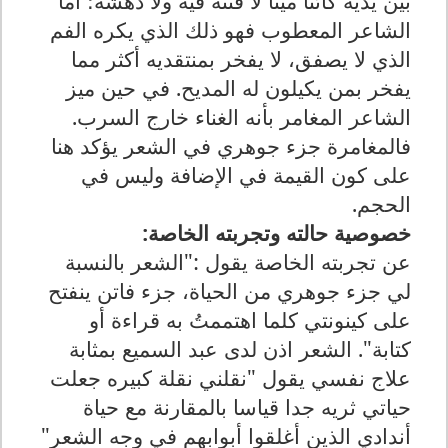
بين يديه كائنا ميتا لا فتنة فيه ولا دهشة؛ أما
الشاعر المعطوب فهو ذلك الذي يكره الفم
الذي لا يصفق، لا يفخر بمنتقديه أكثر مما
يفخر بمن يكيلون له المديح. في حين ميز
الشاعر المغامر بأنه الغناء خارج السرب.
فالمغامرة جزء جوهري في الشعر يؤكد هنا
على كون القيمة في الإضافة وليس في
الحجم.
خصوصية حالته وتجربته الخاصة:
عن تجربته الخاصة يقول :"الشعر بالنسبة
لي جزء جوهري من الحياة، جزء فاتن ينفتح
على كينونتي كلما اهتممتُ به قراءة أو
كتابة". الشعر اذن لدى عبد السميع بمثابة
علاج نفسي يقول "نقلني نقلة كبيره جعلت
حياتي ثريه جدا قياسا بالمقارنة مع حياة
أندادي الذين أغلقوا أبوابهم في وجه الشعر"