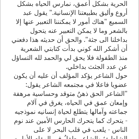
الحرية بشكل أعمق، نمارس الحياه بشكل
أروع وأليق بطبيعتنا الإنسانية." يقول عبد
السميع "هناك أمور لا يمكنننا التعبير عنها إلا
بالشعر وما لا يمكن التعبير عنه يتحول
بداخلنا الى جثة". والحق أن حديثه هذا دفعني
أن أشكر الله كوني بدأت كتابتي الشعرية
منذ الطفولة فلا يحق لي والحمد لله التساؤل
عن عدد الجثث بداخلي.
حول الشاعر يؤكد المؤلف أن عليه أن يكون
عضويا فاعلا في مجتمعه الشاعر يقول:
"الشاعر الحق ذهنُ متوقد وحساسية مرهفة
وإمعان عمق في الحياه، يغرق في آلام
جماعته وآمالها يتطلع لحياة إنسانيه نموذجيه
- يتحرك كما يتحرك الحارس الأمين عند نوم
الناس - يلعب في قلب البحر لا على
الشاطئ؛ والشاعر طفلُ في المقام الأول -