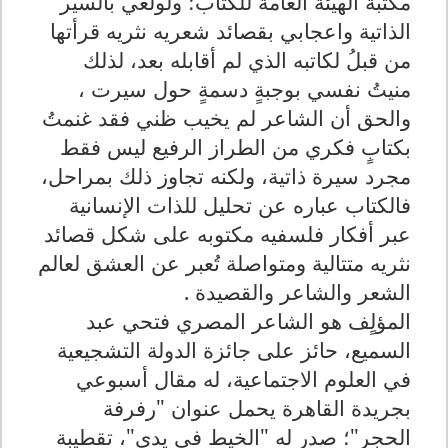
مكتبة الهيئة العامة للكتاب؛ ولولعي بالسير
الذاتية واعجابي بقصائد شعريه نثريه قرأتها
من قبلُ لكاتبه الذي لم أقابله بعد، لذلك
منيتُ نفسي بوجبةٍ دسمةٍ حول سيرت ،
والحق أن الشاعر لم يخيب ظني فقد غنمتُ
بكتابٍ فكري من الطراز الرفيع ليس فقط
مجرد سيرة ذاتية، ولكنه تجاوز ذلك بمراحل،
فالكتاب عباره عن تحليل للذات الإنسانية
عبر أفكار فلسفيه مكتوبه على شكل قصائد
نثريه متتالية ومتواصلة تُعبر عن العشق لعالم
الشعر والشاعر والقصيدة .
المؤلٍف هو الشاعر المصري فتحي عبد
السميع، حائز على جائزة الدولة التشجيعية
في العلوم الاجتماعية، له مقال أسبوعي
بجريدة القاهرة يحمل عنوان "رفرفة
الحجر"؛ صدر له "الخيط في يدي"، تقطيبة