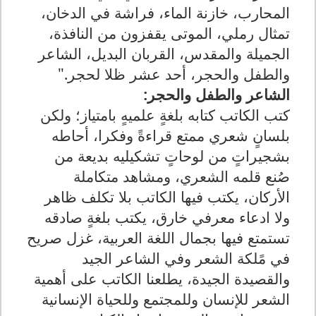
المحارب، خازنة الماء، فراشة في الدخان،
تمثال رملي، الموتى يقفزون من النافذة،
الجميلة والمقدس، القربان البديل، الشاعر
والطفل والحجر، أحد عشر ظلا لحجر."
الشاعر والطفل والحجر:
كتب الكاتب كتابه بلغةٍ علميهٍ بامتياز؛ ولكن
بلسانٍ شعري ممتع قراءةً وفكرا، أحاطه
بشجيراتٍ من لوحاتٍ تشكيليه بديعة من
صُنع قلمه الشعري، ومشاهد متكاملة
الأركان، يكتب فيها الكاتب بلا تكلف ظاهر
ولا ادعاء معرفي خارق، يكتب بلغةٍ صادقه
تستمتع فيها بجمال اللغة العربية، غزل صريح
في مًلكة الشعر وفي الشاعر الجيد
والقصيدة الجيدة، يطلعنا الكاتب على أهمية
الشعر للإنسان وللمجتمع وللحياة الإنسانية