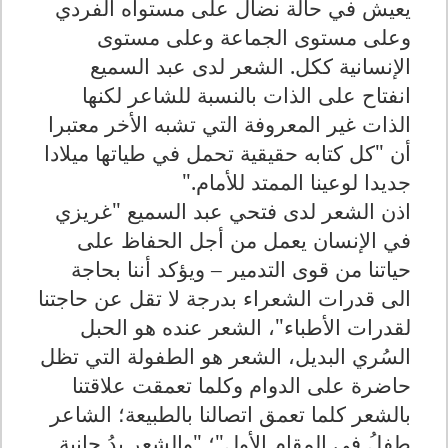
يعيش في حالة نضال على مستواه الفردي
وعلى مستوى الجماعة وعلى مستوى
الإنسانية ككل. الشعر لدى عبد السميع
انفتاح على الذات بالنسبة للشاعر لكنها
الذات غير المعروفة التي تشبه الأخر معتبرا
أن "كل كتابه حقيقية تحمل في طياتها ميلادا
جديدا لوعينا الممتد للأمام."
اذن الشعر لدى فتحي عبد السميع "غريزي
في الإنسان يعمل من أجل الحفاظ على
حياتنا من قوى التدمير – ويؤكد أننا بحاجة
الى قدرات الشعراء بدرجة لا تقل عن حاجتنا
لقدرات الأطباء"، الشعر عنده هو الحبل
السُري البديل، الشعر هو الطفولة التي تظل
حاضرة على الدوام وكلما تعمقت علاقتنا
بالشعر كلما تعمق اتصالنا بالطبيعة؛ الشاعر
طفلُ في المقام الأول"؛ "والشعر يدُ حانية