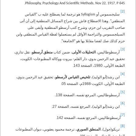
Philosophy, Psychology And Scientific Methods, Nov 22, 1917, P 645.
[2]
سليجسموس أو
هو ترجمة لما يصطلح عليه ب
"القياس
Syllogism
المنطقي". وهذا الاصطلاح فاش بين شراح المسائل المنطقية إلى أن أتى
صاحب التقريب ابن حزم، وشرح كتب أرسطو المنطقية وأبقى على
السيلجسموس والتراجمة الأوائل لم يستعملوا لفظة القياس المنطقي وابن
حزم كذلك صك لفضا مقابلا بها هو "الجامعة".
[3]
أرسطوطاليس،
التحليلات الأولى
، ضمن كتاب
منطق أرسطو
، نقل تذاري،
تحقيق عبد الرحمن بدوي، دار القلم- بيروت ووكالة المطبوعات- الكويت،
الطبعة الأولى، 1980، الصفحة 143.
[4]
ابن رشد(أبو الوليد)،
تلخيص القياس لأرسطو
، تحقيق عبد الرحمن بدوي،
الطبعة الأولى، الكويت-1988م، الصفحة 05.
[5]
أرسطوطاليس، المرجع نفسه، الصفحة 138.
[6]
ابن رشد(أبو الوليد)، المرجع نفسه، الصفحة 27.
[7]
أرسطوطاليس، المرجع نفسه، الصفحة 142.
[8]
تريكو(جول)،
المنطق الصوري
، ترجمة محمود يعقوبي، ديوان المطبوعات
الجامعية- الجزائر، الصفحة
.