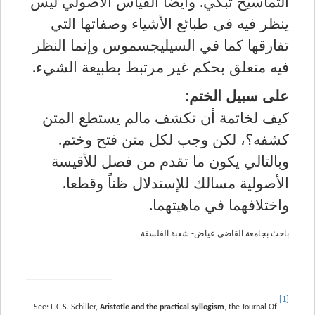
التماسيح تبكي. وأيضاً القياس الأصولي ليس
ينظر فيه في طبائع الأشياء وصفاتها التي
تفارقها كما في السيليجسموس وإنما النظر
فيه متعلق بحكم غير مرتبط بطبيعة الشيء.
على سبيل الختم:
كيف لخاتمة أن تكشف مالم يستطع المتن
كشفه؟، لكن وجب لكل متن فتح وختم.
وبالتالي يكون ما تقدم من فصل للأقيسة
الأصولية مسالك للإستدلال ظناً وقطعا.
واختلافهما في ماهيتهما.
باحث بجامعة القاضي عياض- شعبة الفلسفة
[1]
See: F.C.S. Schiller,
Aristotle and the practical syllogism
, the Journal Of