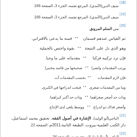
[18]
سيف الدين(الآمدي)، المرجع نفسه، الجزء 3، الصفحة 166.
[19]
سيف الدين(الآمدي)، المرجع نفسه، الجزء 3، الصفحة 166.
[20]
متن
السلم المرونق
:
ثم القياس عندهم قسمان
فمنه ما يدعى بالاقتراني.
**
وهو الذي دل على النتيجة
بقوة واختص بالحملية.
**
فإن ترد تركيبه فركبا
مقدماته على ما وجبا.
**
ورتب المقدمات وانضرا
صحيحها من فاسد مختبرا.
**
فإن لازم المقدمات
بحسب المقدمات آت.
**
وما من المقدمات صغرى
فيجب اندراجها في الكبرى.
**
وذات حد أصغر صغراهما
وذات حد أكبر كبراهما.
**
وأصغر فذاك ذو اندراج
ووسط يلغى لدى الإنتاج.
**
[21]
الإشارة في أصول الفقه
، تحقيق محمد اسماعيل،
الباجي(أبو الوليد)،
دار الكتب العلمية-بيروت، الطبعة الثانية،2011م
، الصفحة 22.
[22]
الباجي (أبو الوليد)، المرجع نفسه، الصفحة 34.