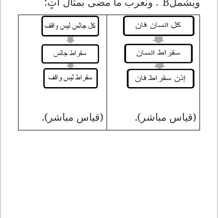
ويشمل
B
. ونعرب ما مضى بمثال آتٍ:
(قياس مباشر).
(قياس مباشر).