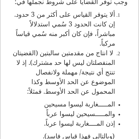
وجب توفر القضايا على شروط نجملها في:
ألا يتوفر القياس على أكثر من 3 حدود.
إن كانت الحدود
3
سُمي استدلالاً
مباشراً، فإن كان أكبر منه سُمي قياساً
مركباً.
لا انتاج من مقدمتين سالبتين (القضيتان
المنفصلتان ليس لها حد مشترك). إذ لا
تنتج أي نتيجة/ مهملة ولانفصال
الموضوع عن الحد الأوسط وكذا
المحمول عن الحد الأوسط. فمثلاً:
المـــــغاربة ليسوا مسيحين
والمـــــسيحين ليسوا عرباً
إذن المــــغاربة ليسوا عرباً.
(وبالتالي فهذا قياس فاسد).