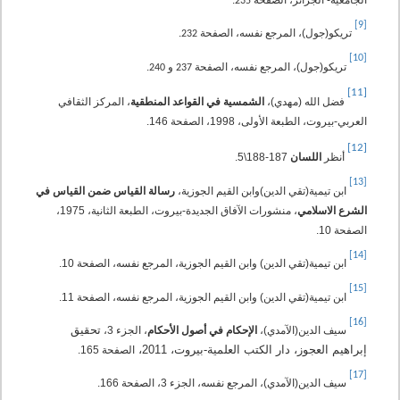
235
[9]
تريكو(جول)، المرجع نفسه، الصفحة
.
232
[10]
تريكو(جول)، المرجع نفسه، الصفحة
و
.
240
237
[11]
فضل الله (مهدي)،
الشمسية في القواعد المنطقية
، المركز الثقافي
العربي-بيروت، الطبعة الأولى، 1998، الصفحة 146.
[12]
أنظر
اللسان
187-188\5.
[13]
ابن تيمية(تقي الدين)وابن القيم الجوزية،
رسالة القياس ضمن القياس في
الشرع الاسلامي
، منشورات الآفاق الجديدة-بيروت، الطبعة الثانية، 1975،
الصفحة 10.
[14]
ابن تيمية(تقي الدين) وابن القيم الجوزية، المرجع نفسه، الصفحة 10.
[15]
ابن تيمية(تقي الدين) وابن القيم الجوزية، المرجع نفسه، الصفحة 11.
[16]
تحقيق
سيف الدين(الآمدي)،
الإحكام في أصول الأحكام
، الجزء 3،
إبراهيم العجوز، دار الكتب العلمية-بيروت، 2011،
الصفحة 165.
[17]
سيف الدين(الآمدي)، المرجع نفسه، الجزء 3، الصفحة 166.