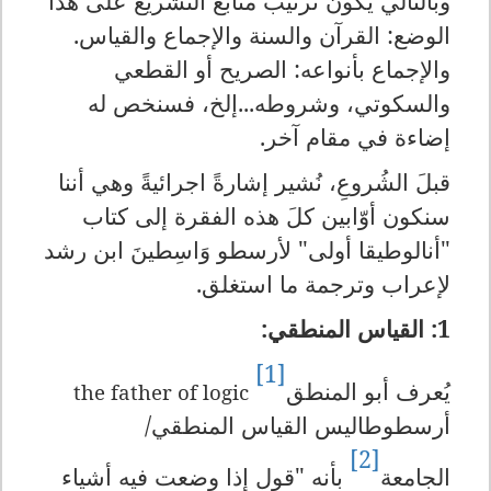
وبالتالي يكون ترتيب منابع التشريع على هذا
الوضع: القرآن والسنة والإجماع والقياس.
والإجماع بأنواعه: الصريح أو القطعي
والسكوتي، وشروطه...إلخ، فسنخص له
إضاءة في مقام آخر.
قبلَ الشُروعِ، نُشير إشارةً اجرائيةً وهي أننا
سنكون أوّابين كلَ هذه الفقرة إلى كتاب
"أنالوطيقا أولى" لأرسطو وَاسِطينَ ابن رشد
لإعراب وترجمة ما استغلق.
1: القياس المنطقي:
[1]
يُعرف أبو المنطق
the father of logic
أرسطوطاليس القياس المنطقي/
[2]
الجامعة
بأنه "قول إذا وضعت فيه أشياء