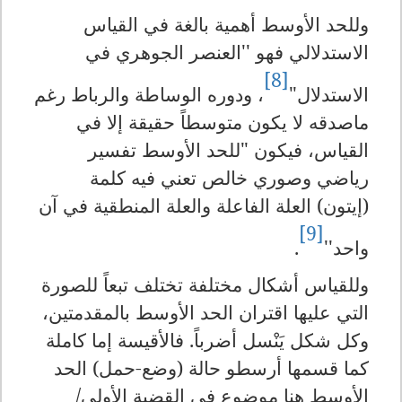
وللحد الأوسط أهمية بالغة في القياس
الاستدلالي فهو ''العنصر الجوهري في
[8]
الاستدلال"
، ودوره الوساطة والرباط رغم
ماصدقه لا يكون متوسطاً حقيقة إلا في
القياس، فيكون "للحد الأوسط تفسير
رياضي وصوري خالص تعني فيه كلمة
(إيتون) العلة الفاعلة والعلة المنطقية في آن
[9]
واحد''
.
وللقياس أشكال مختلفة تختلف تبعاً للصورة
التي عليها اقتران الحد الأوسط بالمقدمتين،
وكل شكل يَنْسل أضرباً. فالأقيسة إما كاملة
كما قسمها أرسطو حالة (وضع-حمل) الحد
الأوسط هنا موضوع في القضية الأولى/