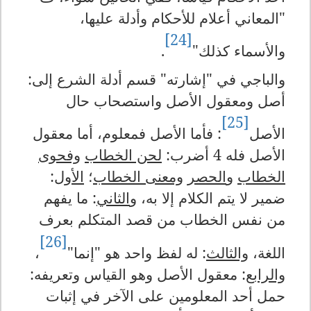
"المعاني أعلام للأحكام وأدلة عليها،
[24]
والأسماء كذلك"
.
والباجي في "إشارته" قسم أدلة الشرع إلى:
أصل ومعقول الأصل واستصحاب حال
[25]
الأصل
: فأما الأصل فمعلوم، أما معقول
الأصل فله 4 أضرب:
لحن الخطاب
وفحوى
الخطاب
و
الحصر
ومعنى الخطاب
؛
الأول
:
ضمير لا يتم الكلام إلا به، و
الثاني
: ما يفهم
من نفس الخطاب من قصد المتكلم بعرف
[26]
اللغة،
والثالث
: له لفظ واحد هو "إنما"
،
والرابع
: معقول الأصل وهو القياس وتعريفه:
حمل أحد المعلومين على الآخر في إثبات