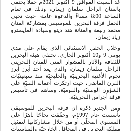
غد السبت الموافق
9
أكتوبر
2021
م حفلاً يحتفي
بالفنان الراحل سلمان زيمان، وذلك في تمام
الساعة
8:00
مساءً والدعوة عامة، حيث تحيي
الحفل فرقة البحرين للموسيقى بمشاركة الفنان
محمد ربيعة والفنانة هند ديتو وبقيادة المايسترو
زياد زيمان.
وخلال الحفل الاستثنائي الذي يقام على مدى
يومي
9
و
10
أكتوبر الجاري، تحتفي هيئة البحرين
للثقافة والآثار بالمشوار الفني للفنان البحريني
الراحل سلمان زيمان، والذي يعد أحد أبرز أبرز
نجوم الأغنية البحرينيّة والخليجيّة منذ سبعينيّات
القرن الماضي، حيث ارتكزت أعماله الفنيّة على
الشؤون الوطنيّة والقوميّة، وساهم في تأسيس
فرقة أجراس البحرينيّة.
ومن الجدير ذكره أن فرقة البحرين للموسيقى
تأسست عام
1997
م، وحقّقت نجاحًا باهرًا على
المستوى المحلّي أو من خلال مشاركاتها لتمثيل
مملكة البحرين في المحافل الخارجيّة والمناسبات