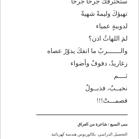
ستخترقكَ جرحا جرحا
تهيؤكَ وليمةً شهيةً
لدويبةٍ عمياء
لمَ اللهاثُ اذن؟
والـــــــربُ ما انفكَ يدوّرُ عصاه
زغاريدٌ، دفوفٌ وأضواء
ثــــم
نحيــبٌ، فذبــولٌ
فصمـــتْ!!!
ـــــــــــــــــــــــــــــــــــــــــــــــــ
منى السبع / شاعرة من العراق
التحصيل الدراسي: بكالوريوس هندسة كهربائية.