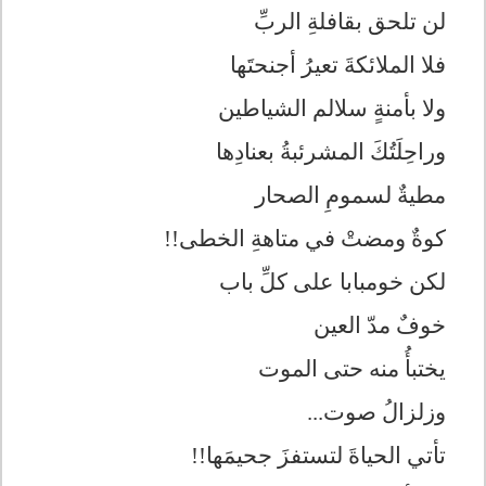
لن تلحق بقافلةِ الربِّ
فلا الملائكةَ تعيرُ أجنحتَها
ولا بأمنةٍ سلالم الشياطين
وراحِلَتُكَ المشرئبةُ بعنادِها
مطيةٌ لسمومِ الصحار
كوةٌ ومضتْ في متاهةِ الخطى!!
لكن خومبابا على كلِّ باب
خوفٌ مدّ العين
يختبأُ منه حتى الموت
وزلزالُ صوت...
تأتي الحياةَ لتستفزَ جحيمَها!!