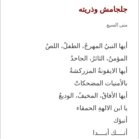
جلجامش وذريته
منى السبع
أيها النبيُ المهرجُ، الطفلُ، اللصُ
المؤمنُ، الثائرُ، الجاحدُ
أيها الايقونةُ المزركشةُ
بالأمنيات المضحكاتْ
أيها الأفاقُ، المخيفُ، الوديعُ
يا ابن الالهةِ الحمقاء
أنبؤك
أنــــك أبــــدا