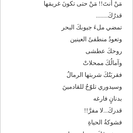
مَنْ أنتَ!! مَنْ حتى تكونَ غريمَها
قدرُكَ........
تمضي ملءَ جيوبكَ البحر
وتعودُ منطفئَ العينين
روحكَ عطشى
وآمالُكَ ممحلاتْ
فقربَتُكَ شربتها الرمالُ
وسيدوري تلوّحُ للقادمينَ
بدنانٍ فارغه
قدركَ...لا مفرَّ!!
فشوكةُ الحياةِ