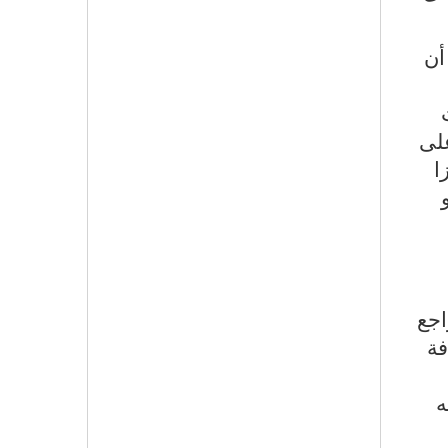
أن
على
ا
اجع
فة
ه