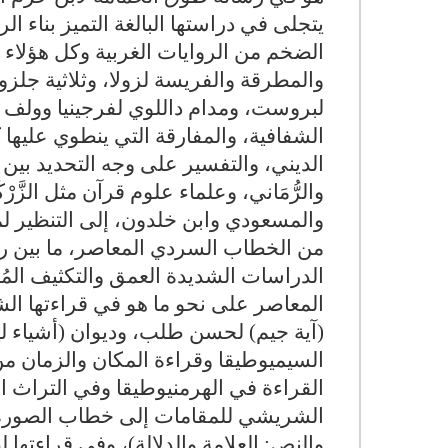
يتجلى في دراستها البالغة التميز بناء ا
الضخم من الروايات الغربية وكل هؤلاء ال
والمطرقة والفريسة لزولا، وثلاثية جل
لبروست، ومدام داللوي لفرجينيا وولف ك
الشفافية، والمفارقة التي ينطوي عليها ك
الديني، والتفسير على وجه التحديد بي
والرُّمَاني، وعلماء علوم قرآن مثل الز
والمسعودي وابن خلدون، إلى التنظير لم
من الخطاب السردي المعاصر، ما بين 
الدراسات الشديدة العمق والتكثيف المُضم
المعاصر على نحو ما هو في قراءتها الشدي
(آية جيم) لحسن طلب، وديوان (أشياء
السيميوطيقا وقراءة المكان والزمان 
القراءة في الهرمنيوطيقا وفي التراث 
الشريشي للمقامات إلى خطاب الصورة وا
والنص: العلامة والدلالة)، وفي قراءتها