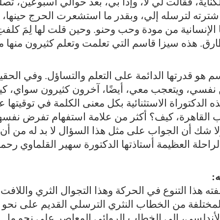
لكناية، فقالت لي لا، وإذا بي، بعد حوالي أسبوعين، تصل
 اشترته لترسله إلي، وبقدر ما استشعرت الحرج حينها،
لإنسانية من مودة وحب وحنو. وحين قلت لها لِمَ كلفت
طارق. هذه سيزا قاسم التي تعلمت وتعلم كثيرون منها 
 هو قدرتها الدائمة على التعلم والتساؤل. وفي الحقي
ن نفسي، ويتعجب معي، أيضًا، آخرون كثيرون سواي، ك
ه الدكتوراة الاستثنائية بكل معنى الكلمة في توقيتها 
اب القاهرة، كيف؟ أكثر من علامة استفهام تفرض نفسه
لا شك أن الجواب على مثل هذا السؤال لا بد له من أن
لراحلة العظيمة أستاذتها الدكتورة سهير القلماوي رحم
:
ته هذا التنوع في الحركة وهذا التجوال الثري واللافت 
المختلفة من الخطاب النثري الترسلي القديم على نحو 
أندلسي، إلى الخطاب الروائي المعاصر على نحو ما