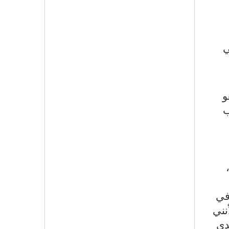
ي
و
ب
في
نني
دى