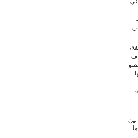
ني
ِ
من
قة،
يف
عضو
ا
ة
بين
ما