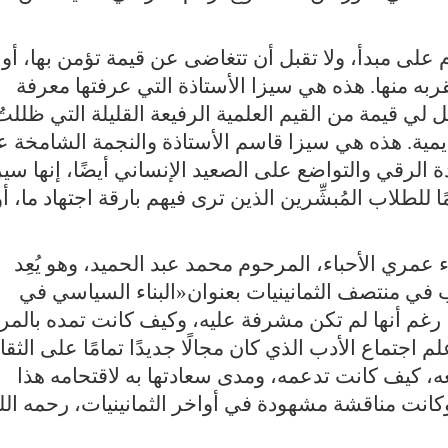
اوَم على مبدأ، ولا تقبل أن تتغاضى عن قيمة تؤمن بها، أو 
لقربه منها. هذه هي سيزا الأستاذة التي عرفتها معرفة
ل لي قيمة من القيم العلمية الرفيعة القليلة التي ظللتُ
اديمية. هذه هي سيزا قاسم الأستاذة والنجمة الشامخة 
دة الرقي والتواضع على الصعيد الإنساني أيضًا، إنها سيز
ومًا للطلاب المُبشِّرين الذين ترى فيهم بارقة اجتهاد ما، أو
ء عمري الأحباء، المرحوم محمد عبد الحميد، وهو يُعِد
 في منتصف الثمانينيات بعنوان«البناء السياسي في
غم أنها لم تكن مشرفة عليه، وكيف كانت تمده بالمر
 اجتماع الأدب الذي كان مجالًا جديدًا تمامًا على الثقا
ِعه، كيف كانت تدعمه، ومدى سعادتها به لاقتحامه هذا
 وكانت مناقشة مشهودة في أواخر الثمانينيات، رحمه الل