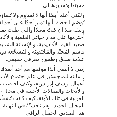
محبتها وتقديرها لي.
ولكني أعلم أيضًا أنها لا تُساوِم ولا تُس
تُوصَم للحظة بأنها تميز أحدًا على أحد 
وثيقة منذ أن كنتُ معيدًا والتي ظلت تمث
أحترمها على مدار حياتي العلمية والأك
صعيد القيم الأكاديمية، والإنسانة الشدي
قاسم المُحبِّة والمُحْتَضِنَة والمُشجِّعة د
علامة صدق وطموح معرفي حقيقي.
إنني لا أنسى أبدًا موقفها مع أحد أصدقا
رسالته للماجستير في علم اجتماع الأدب
أعمال يوسف إدريس»، وكيف احتضنته، ر
والأبحاث والمقالات الأجنبية في مجال علم
العربية في تلك الآونة، كيف كانت تُشجّ
المجال الجديد، وقد ناقشتْهُ في النهاية
هذا الصديق الجميل الراقي.