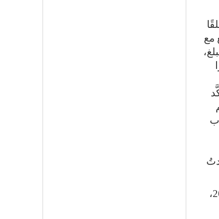
ًا
 مع
لغ،
َد
اب
تُ
أتذكر أيضًا أنني في أحد اللقاءات معها إبان عملي في المجلس الأعلى للثقافة، تقريبًا عام 2013،