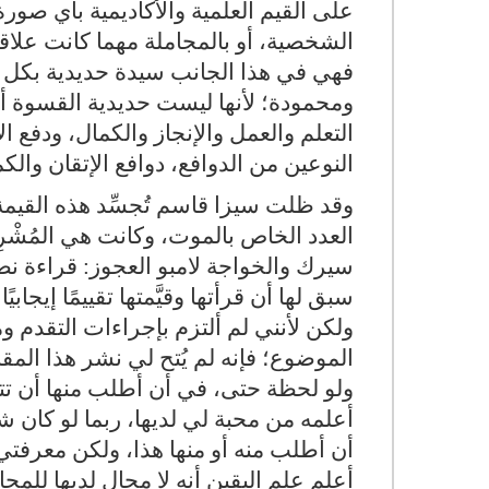
على القيم العلمية والأكاديمية بأي صور
الشخصية، أو بالمجاملة مهما كانت علاقة ال
فهي في هذا الجانب سيدة حديدية بكل م
ومحمودة؛ لأنها ليست حديدية القسوة أو
التعلم والعمل والإنجاز والكمال، ودفع الآ
النوعين من الدوافع، دوافع الإتقان والك
وقد ظلت سيزا قاسم تُجسِّد هذه القيمة
العدد الخاص بالموت، وكانت هي المُشْر
سيرك والخواجة لامبو العجوز: قراءة 
سبق لها أن قرأتها وقيَّمتها تقييمًا إيجاب
ولكن لأنني لم ألتزم بإجراءات التقدم و
الموضوع؛ فإنه لم يُتح لي نشر هذا المقا
ولو لحظة حتى، في أن أطلب منها أن تتغا
أعلمه من محبة لي لديها، ربما لو كان
أن أطلب منه أو منها هذا، ولكن معرفتي به
أعلم علم اليقين أنه لا مجال لديها للم