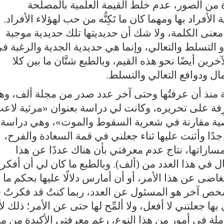
ة من الصور، عدم خلط القيمة العلمية بالمصلحة
أفراد بها ومهما كان ما تَكِنُّه من حب لهؤلاء الأفراد.
عنى الكلمة، ولا شك أن حديديتها تلك حديدية موجبة
 التسلط والتعالي، وإنما هي حديدية الجدية والرغبة ف
خرين أيضًا نحو هذه القيم، وبالطبع شتَّان ما بين كلا
مال ودوافع التعالي والتسلط.
 منذ أن عرفتُها وحتى آخر عدد صدر من مجلة ألف، وه
ِفة على تحريره، وكانت لي دراسة بعنوان «مرثية لاع
نصية مقارنة في شعرية السقوط والموت»، وهي دراسة
يًا جدًا وأثنت عليها ثناء جعلني في قمة السعادة والفرح،
مساراتها، نتاج عدم معرفتي بأن هناك عددًا عن هذا
ل في هذا العدد من (ألف). وبالطبع ما كان لي أن أفكر،
ضى عن هذا الأمر، أو أن أمارس دلالًا عليها بحكم ما
 شخص آخر هو المسئول عن العدد، ربما كنتُ قد فكرتُ 
ا جعلتني لا أفعل، ولا ألمِّح لها حتى عن الأمر؛ ذلك لأ
جاملة في أمور من هذا النوع، رغم معرفتي الأكيدة من م