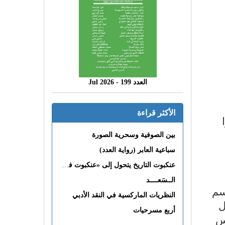
العدد 199 - 2026 Jul
الأكثر قراءة
بين الصوفية وسحرية الصورة
سباعية العابر (رواية العدد)
عنكبوت التاريخ يتحول إلى «عنكبوت فى القلب»
الــسَعــــد
اسم
النظريات الماركسية في النقد الأدبي
ل
أربع مسرحيات
نس