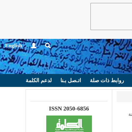
English
روابط ذات صلة
اتـصل بـنا
لدعم الكلمة
ISSN 2050-6856
ة