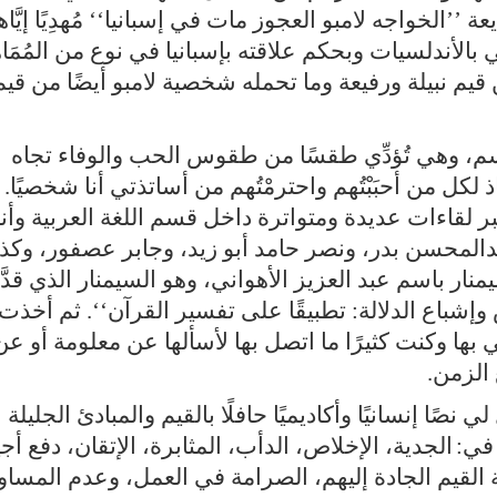
عة ’’الخواجه لامبو العجوز مات في إسبانيا‘‘ مُهدِيًا إيَّاه
بالأندلسيات وبحكم علاقته بإسبانيا في نوع من المُمَاه
من قيم نبيلة ورفيعة وما تحمله شخصية لامبو أيضًا من قيم
م، وهي تُؤدِّي طقسًا من طقوس الحب والوفاء تجاه
لكل من أحبَبْتُهم واحترمْتُهم من أساتذتي أنا شخصيًا. 
ر لقاءات عديدة ومتواترة داخل قسم اللغة العربية وأنا
بدالمحسن بدر، ونصر حامد أبو زيد، وجابر عصفور، وكذ
ار باسم عبد العزيز الأهواني، وهو السيمنار الذي قدّ
وإشباع الدلالة: تطبيقًا على تفسير القرآن‘‘. ثم أخذت
ي بها وكنت كثيرًا ما اتصل بها لأسألها عن معلومة أو عن
 الزمن.
نصًا إنسانيًا وأكاديميًا حافلًا بالقيم والمبادئ الجليلة
 في:
الجدية، الإخلاص، الدأب، المثابرة، الإتقان، دفع أج
القيم الجادة إليهم، الصرامة في العمل، وعدم المساو