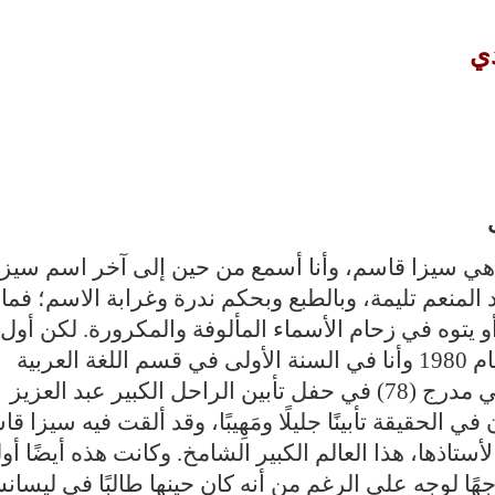
ي
 هي سيزا قاسم، وأنا أسمع من حين إلى آخر اسم سيزا
لمنعم تليمة، وبالطبع وبحكم ندرة وغرابة الاسم؛ فما
 يتوه في زحام الأسماء المألوفة والمكرورة. لكن أول
معرفة مباشرة لي بسيزا قاسم كانت عام 1980 وأنا في السنة الأولى في قسم اللغة العربية
بآداب القاهرة، حيث رأيتها وجهًا لوجه في مدرج (78) في حفل تأبين الراحل الكبير عبد العزيز
ي الحقيقة تأبينًا جليلًا ومَهِيبًا، وقد ألقت فيه سيزا ق
ستاذها، هذا العالم الكبير الشامخ. وكانت هذه أيضًا أو
جهًا لوجه على الرغم من أنه كان حينها طالبًا في ليسا