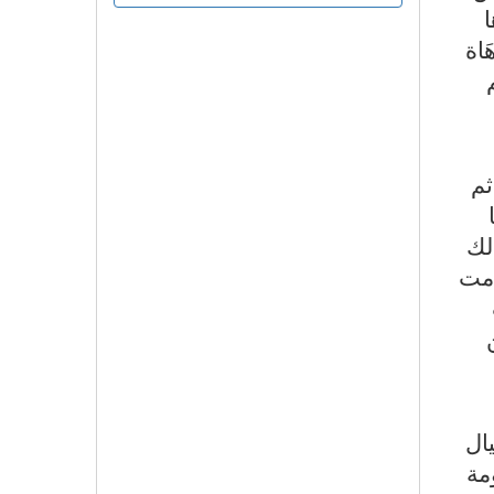
ا
َاة
ثم
لك
َمت
يال
مة