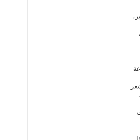
ر،
عة
شعر
ت
ا