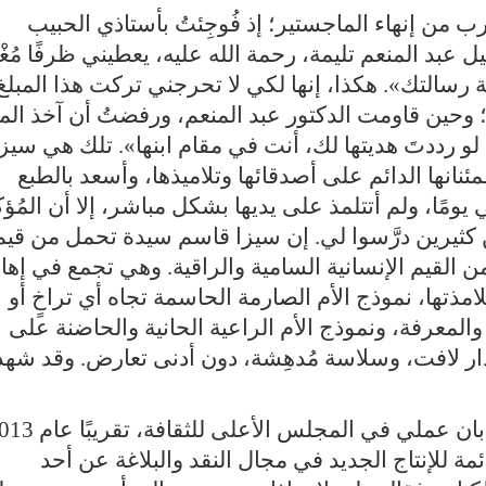
ترب من إنهاء الماجستير؛ إذ فُوجِئتُ بأستاذي الحبيب
عبد المنعم تليمة، رحمة الله عليه، يعطيني ظرفًا مُغْلق
 رسالتك». هكذا، إنها لكي لا تحرجني تركت هذا المبلغ
؛ وحين قاومت الدكتور عبد المنعم، ورفضتُ أن آخذ المب
 رددتَ هديتها لك، أنت في مقام ابنها». تلك هي سيزا
نانها الدائم على أصدقائها وتلاميذها، وأسعد بالطبع
 يومًا، ولم أتتلمذ على يديها بشكل مباشر، إلا أن المُؤكّ
 من كثيرين درَّسوا لي. إن سيزا قاسم سيدة تحمل من قيم
من القيم الإنسانية السامية والراقية. وهي تجمع في إه
امذتها، نموذج الأم الصارمة الحاسمة تجاه أي تراخٍ أو
لمعرفة، ونموذج الأم الراعية الحانية والحاضنة على
تدار لافت، وسلاسة مُدهِشة، دون أدنى تعارض. وقد شهد
ائمة للإنتاج الجديد في مجال النقد والبلاغة عن أحد