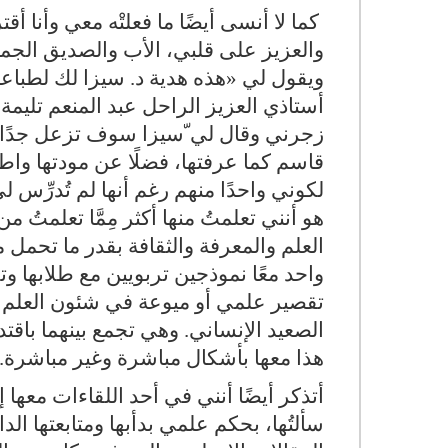
كما لا أنسى أيضًا ما فعلتْه معي وأنا أق
والعزيز على قلبي، الأب والصديق الجميل 
ويقول لي «هذه هدية د. سيزا لك لطباعة
أستاذي العزيز الراحل عبد المنعم تليمة
زجرني وقال لي ّسيزا سوف تزعل جدًا لو
قاسم كما عرفتها، فضلًا عن مودتها واطمئ
لكوني واحدًا منهم رغم أنها لم تُدرِّس لي
هو أنني تعلمتُ منها أكثر مِمَّا تعلمتُ
العلم والمعرفة والثقافة بقدر ما تحمل 
واحد معًا نموذجين تربويين مع طلابها وتل
تقصير علمي أو ميوعة في شئون العلم وا
الصعيد الإنساني. وهي تجمع بينهما باق
هذا معها بأشكال مباشرة وغير مباشرة.
سألتُها، بحكم علمي بدأبها ومتابعتها الد