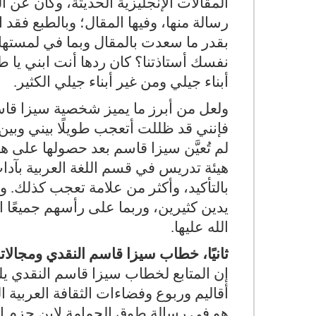
المقالات الإنجليزية الحديثة، وكان عن ا
رسالة منها، وفيها المقال؛ وبالطبع فقد
بقدر ما سعدت بالمقال وبما في لمستها ا
نفسك أستاذتنا؟ كان ردها أنت ابني يا 
أبناء جيلي ومن غير أبناء جيلي الكثير.
ولعل من أبرز ما يميز شخصية سيزا قاسم
فإنني قد ظللت أتعجب طويلًا بيني وبي
لم تُعيَّن سيزا قاسم بعد حصولها على هذ
هيئة تدريس في قسم اللغة العربية بآد
بالتأكيد، وأكثر من علامة تعجب كذلك. و
يدين كثيرين، وربما على رأسهم جميعًا ا
الله عليها.
ثانيًا، خطاب سيزا قاسم النقدي ومجالاته
إن المتابع لخطاب سيزا قاسم النقدي يلف
أقاليم وربوع وفضاءات الثقافة العربية 
هو في رسالة طوق الحمامة لابن حزم ال