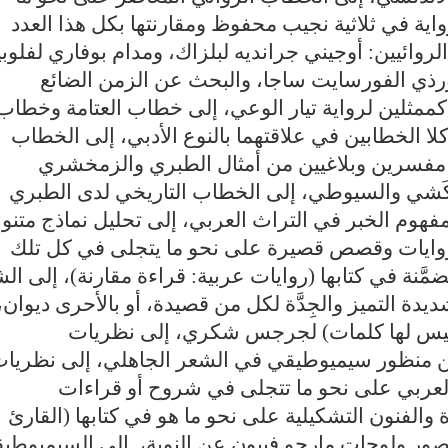
لرواية في ثلاثية نجيب محفوظ ومقارنتها بكل هذا العدد
روائيين: أوجيني جرانديه لبلزاك، ومدام بوفاري لفلوبي
زورذي الفورسايت ساجا، والبحث عن الزمن الضائع
ممثلين لرواية تيار الوعي، إلى خطاب العتامة وخطاب
لا الخطابين في علاقتهما بالنوع الأدبي، إلى الخطاب
ن مفسرين وبلاغيين من أمثال الطبري والزمخشري
َّرْكَشي والسيوطي، إلى الخطاب التاريخي لدى الطبري
فهوم الخبر في التراث العربي، إلى تحليل نماذج متنو
روايات وقصص قصيرة على نحو ما يتجلى في كل تلك
َّنة في كتابها (روايات عربية: قراءة مقارنة)، إلى ال
دة التميز والجِدَّة لكل من قصيدة، أو بالأحرى ديوان،
 ليس لها كلمات) لجرجس شكري، إلى نظريات
من منظور سيميوطيقي في الشعر الجاهلي، إلى نظريا
العربي على نحو ما تتجلى في شروح أو قراءات
لفنون التشكيلية على نحو ما هو في كتابها (القارئ
 لصور ولوحات مارجو فييون عن النوبة، إلى السيميوطيق