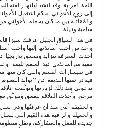
اللغة العربية. وقد أنشد ليلتها رائعته البدي
إلى روح الأهواني بحكم اشتغال الأهواني 
والمُمَاثَلَة بين ما كان يحمله الأهواني 
سامية ونبيلة.
في هذا السياق الجليل عرفتُ سيزا قاس
واحد من أحب أساتذتها إليها وأحب أستاذ 
أخذت المعرفة تتزايد وتتعمق تدريجيًا عب
معيد مع أساتذتي عبد المنعم تليمة، وع
في سيمنارات القسم والتي كان منها سيمن
فيه دراستها البديعة عن ’’توالد النصوص 
تدعوني بعد ذلك لزيارتها وتوثَّقت علاقت
مرجع، وأخذت العلاقة تتعمق وتتوثَّق مع
والحقيقة أنني منذ أن عرفتُها وهي تمثل لي 
والجميلة والراقية هذه القيم التي تتمثل
جديدة للعمل والمشاركة، ونقل منظومة 