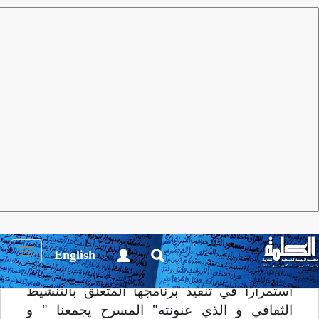
مجلة الكلمة
العدد 189 يناير 2024
أنشطة ثقـافية
عرض الفيلم السينمائي "ايقاعات
تامزغا"
Toggle
English
igation
استمرارا في تنفيذ برنامجها المتعلق بالتنشيط
الثقافي و الذي عنونته" المسرح يجمعنا " و