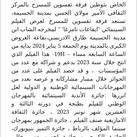
الخاص بتوطين فرقة ثفسوين للمسرح بالمركز
الثقافي الأمير مولاي الحسن بمدينة الحسيمة،
تستعد فرقة ثفسوين للمسرح لعرض الفيلم
السينمائي "ايقاعات تامزغا' " لمخرجه الشاب ابن
مدينة الحسيمة طارق الادريسي،بقاعة العروض
الكبرى بالمدينة يوم الجمعة 5 يناير 2024 بداية من
الساعة السابعة مساء –
19H
- هذا الفيلم الذي
انتج خلال سنة 2023 بدعم و شراكة مع عدد من
المؤسسات
، و قد
حصد الفيلم على عدد من
الجوائز خلال مسار مشاركاته و عرضه بعدد من
المهرجانات السينمائية الوطنية و الدولية لعل
ابرزها :جائزة الأندية السينمائية بالمهرجان
الوطني للفيلم بطنجة في دورته
الثالثة و
العشرين
شهر نونبر 2023 ، جائزة الثقافة
الامازيغية صنف الفيلم
،
جائزة الجمهور بمهرجان
سينما المؤلف بالرباط ، جائزة التميز بنيويورك،
الجائزة الكبرى و جائزة احسن دور رجالي