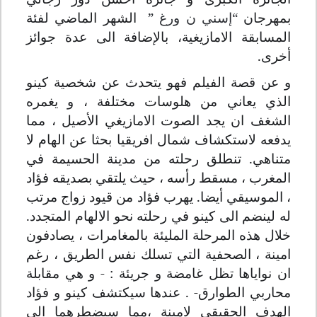
بمهرجان
“
إسني ن ورغ
”
الشهر الماضي لفئة
المسابقة الامازيغية، بالإضافة الى عدة جوائز
أخرى.
و عن قصة الفيلم فهو يتحدث عن شخصية كينو
الذي يعاني من هلوسات مختلفة ، و يغمره
الشغف ان يجد الصوت الامازيغي الأصيل ، مما
يدفعه لاستكشاف شمال افريقيا بحثا عن الهام لا
متناهي. تنطلق رحلته من مدينة الحسيمة في
المغرب ، مسقط رأسه ، حيث يلتقي بصديقه فؤاد
، الموسيقي أيضا. يهرب فؤاد من قيود زواج مرتب
له لينضم الى كينو في رحلته نحو الالهام المتجدد.
خلال هذه المرحلة المليئة بالمغامرات ، يصادفون
امينة ، الصحفية التي تسلك نفس الطريق ، رغم
ان نواياها تظل غامضة و جريئة : - و هي مقابلة
محاربي الطوارق- . عندها سيكتشف كينو و فؤاد
الهدف الحقيقي لامينة ،مما سيضطرهما الى