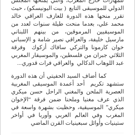
للمهارات خارج المغرب، والتي يمنحها المجلس
الدولي للموسيقى التابع
)
بيت اليونيسكو
(
، حيث
تقرر منحها هذه الدورة للعازف العراقي خالد
محمد علي، بعدما منحت طيلة سنوات لعدد من
الموسيقيين المرموقين، من بينهم اللبناني
مارسيل خليفة، والعراقي نصير شامة و الإسباني
خوان كارمونا والتركي سافاك أزكوك
وفرقة
الثلاثي جبران من فلسطين، والموسيقار المغربي
عبد اللوهاب الدكالي والعراقي فرات قدوري...
كما أضاف السيد الحفيتي أن هذه الدورة
ستشهد تكريم أحد أعمدة الموسيقى المغربية
العصرية الملحن والمغني الراحل حسن ميكري
الذي عرف مغنيا وملحنا ضمن فرقة “الإخوان
ميكري” الموسيقية، وحظيت بشهرة واسعة في
المغرب وفي العالم العربي وأوربا في أواخر
ستينيات وأوائل سبعينيات القرن الماضي