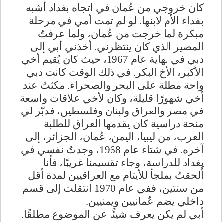
كان خروجي من عُمان في اتجاه بغداد أشبه
بفداء الأم لابنها. لو لم تمت أمي في مرحلة
مبكرة لما خرجت من عُمان، ولما عرفتُ
المصير الذي كان ينتظرني. أخذني أبي إلى
دبي في نهاية عام 1967، حيث كان يُقيم أخي
الأكبر، الأخ البكر. في ذلك الوقت كانت دبي
واحة مطلة على البحر والصحراء. مكثتُ عند
أخي شهورًا قليلة، وكان لأخي علاقات واسعة
في مصر والعراق ولبنان وفلسطين، فدبّر لي
منحة دراسية كان يقدمها العراق للطلبة
العرب، من ليبيا، اليمن، عُمان، الجزائر، إلى
آخره. في شتاء عام 1968، وجدتُ نفسي في
بغداد للدراسة، وجاء تقسيمنا غريبًا، فأنا
أُلحقتُ بملجأ للأيتام مع العراقيين لمدة أقل
من سنتين، ففي عام 1970 انتقلت إلى قسم
داخلي يضم عُمانيين ويمنيين
.
أبي لم يكن يعرف شيئًا عن الموضوع مطلقًا.