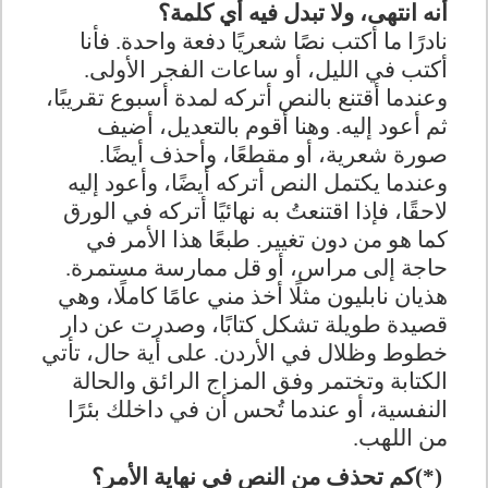
أنه انتهى، ولا تبدل فيه أي كلمة؟
نادرًا ما أكتب نصًا شعريًا دفعة واحدة. فأنا
أكتب في الليل، أو ساعات الفجر الأولى.
وعندما أقتنع بالنص أتركه لمدة أسبوع تقريبًا،
ثم أعود إليه. وهنا أقوم بالتعديل، أضيف
صورة شعرية، أو مقطعًا، وأحذف أيضًا.
وعندما يكتمل النص أتركه أيضًا، وأعود إليه
لاحقًا، فإذا اقتنعتُ به نهائيًا أتركه في الورق
كما هو من دون تغيير. طبعًا هذا الأمر في
حاجة إلى مراس، أو قل ممارسة مستمرة.
هذيان نابليون مثلًا أخذ مني عامًا كاملًا، وهي
قصيدة طويلة تشكل كتابًا، وصدرت عن دار
خطوط وظلال في الأردن. على أية حال، تأتي
الكتابة وتختمر وفق المزاج الرائق والحالة
النفسية، أو عندما تُحس أن في داخلك بئرًا
من اللهب
.
(*)
كم تحذف من النص في نهاية الأمر؟