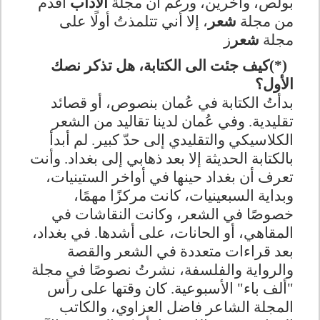
بولص، وآخرين، ورغم أن مجلة
الآداب
أقدم
من مجلة
شعر
، إلا أني تتلمذتُ أولًا على
مجلة
شعر
ز
(*)
كيف جئت الى الكتابة، هل تذكر نصك
الأول؟
بدأتُ الكتابة في عُمان بنصوص، أو قصائد
تقليدية. وفي عُمان لدينا تقاليد من الشعر
الكلاسيكي والتقليدي إلى حدّ كبير. لم أبدأ
بالكتابة الحديثة إلا بعد ذهابي إلى بغداد. وأنت
تعرف أن بغداد حينها في أواخر الستينيات،
وبداية السبعينيات، كانت مركزًا مهمًا،
خصوصًا في الشعر، وكانت النقاشات في
المقاهي، أو الحانات، على أشدها. في بغداد،
بعد قراءات متعددة في الشعر والقصة
والرواية والفلسفة، نشرتُ نصوصًا في مجلة
"ألف باء" الأسبوعية. كان وقتها على رأس
المجلة الشاعر فاضل العزاوي، والكاتب