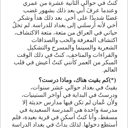
كنتُ في حوالي الثانية عشرة من عمري
وعندما عرفَ أبي بعد ذلك بشهور غضب
غضبًا شديدًا على أخي. بعد ذلك هدأ وشكر
أخي لأنه أرسلني إلى بغداد للدراسة. لم تخلُ
حياتي في العراق من متعة، متعة الاكتشاف،
اكتشاف المعرفة والحب والصداقات
الشعرية والسينما والمسرح والتشكيل
والقراءات والمتاحف، كنتُ في ذلك الوقت
المبكر من العمر كأنني كنتُ أعيش في قلب
العالم
.
(*)
كم بقيت هناك، وماذا درست؟
بقيتُ في بغداد حوالي عشر سنوات،
ودرستُ في البداية في أواخر الستينيات،
ولأن عُمان لم تكن فيها مدارس حديثة إلا
مدرسة واحدة هي المدرسة السعيدية في
مسقط، وأنا كنتُ أسكن في قرية بعيدة، فلم
أستطع دخولها. لذلك بدأتُ في بغداد الدراسة