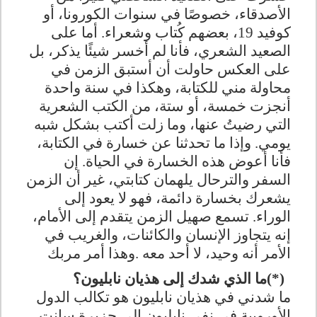
الأصدقاء، خصوصًا في سنوات الكورونا، أو
كوفيد 19، بعضهم كُتاب وشعراء. أما على
الصعيد الشعري، فأنا لم أخسر شيئًا يذكر، بل
على العكس حاولت أن أستبق الزمن في
محاولة مني للكتابة، وهكذا في سنة واحدة
أنجزت خمسة، أو ستة، من الكتب الشعرية
التي رضيتُ عنها، وما زلت أكتب بشكل شبه
يومي. وإذا ما تحدثنا عن خسارة في الكتابة،
فأنا أعوض هذه الخسارة في الحياة. إن
السفر والترحال يلهمان كتابتي، غير أن الزمن
يشعرك بخسارة دائمة، فهو لا يعود إلى
الوراء. تسمع صهيل الزمن يتقدم إلى الأمام،
إنه يتجاوز الإنسان والكائنات، والغريب في
الأمر أنه وحيد، لا أحد معه
.
وهذا أمر مربك
(*)
ما الذي شدك إلى هذيان نابليون؟
ما شدني في هذيان نابليون هو تكالب الدول
الأوروبية في نفي نابليون إلى جزيرة سانت