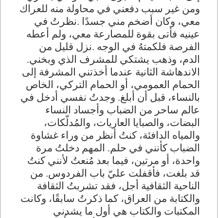
ومن غير سبب دفعني في محاولة منه للعراك
معي، وكان أضخم مني جسدًا
.
نظرتُ في
عينيه فأتى بقوة للمصارعة معي، ولم أعطه
الفرصة فلكمتهُ في الوجه
.
نزل قليل من
الدم، وذهب يشتكي للمشرف الذي وبخني.
الاندهاشة الثانية عندما أخذتني المشرفة إلى
الحمام العمومي، أو الحمام التركي، الخاص
بالنساء، قبل أن أبلغ. وجدتُ نفسي أدخل في
عالم ساحر من الضباب وأجساد النساء
البضات، والصبايا العاريات، والمُدلّكات،
والمياه الدافئة، كنتُ أنظر من وراء غشاوة
الضباب كأنني في حلم. المهم دخلتُ مرة
واحدة، أو مرتين، فيما بعد مُنعتُ لأنني كنتُ
قد بلغت، فأقفلت عليّ باب الفردوس. من
الناحية الثقافية أجل، فقد تشربتُ الثقافة
والكتابة من العراق، كما ذكرتُ سابقًا، وكانت
المكتبات والكتاب هي أول ما يشدني