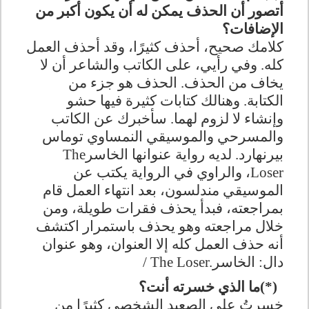
أتصور أن الحذف يمكن له أن يكون أكبر من
الإضافات؟
كلامك صحيح، أحذف كثيرًا، وقد أحذف العمل
كله. وفي رأيي، على الكاتب والشاعر أن لا
يخاف من الحذف. الحذف هو جزء من
الكتابة. وهنالك كتابات كثيرة فيها حشو
وإنشاء لا لزوم لهما. سأخبرك عن الكاتب
والمسرحي والموسيقي النمساوي توماس
بيرنهارد. لديه رواية عنوانها الخاسر
The
Loser
، والراوي في الرواية يكتب عن
الموسيقي مندلسون، بعد انتهاء العمل قام
بمراجعته، فبدأ يحذف فقرات طويلة، ومن
خلال مراجعته وهو يحذف باستمرار اكتشف
أنه حذف العمل كله إلا العنوان، وهو عنوان
دال: الخاسر
/ The Loser.
(*)
ما الذي خسرته أنت؟
خسرتُ على الصعيد الشخصي كثيرًا من