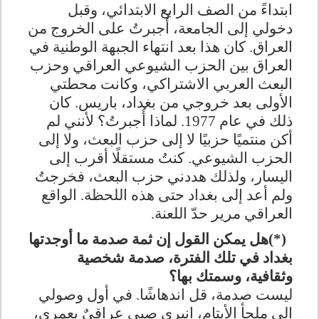
ابتداءً من الصف الرابع الابتدائي، وقبل
دخولي إلى الجامعة، أُجبرتُ على الخروج من
العراق. كان هذا بعد انتهاء الجبهة الوطنية في
العراق بين الحزب الشيوعي العراقي وحزب
البعث العربي الاشتراكي، وكانت محطتي
الأولى بعد خروجي من بغداد، باريس. كان
ذلك في عام 1977. لماذا أُجبرتُ؟ لأنني لم
أكن منتميًا حزبيًا لا إلى حزب البعث، ولا إلى
الحزب الشيوعي. كنتُ مستقلًا أقرب إلى
اليسار، ولذلك هددني حزب البعث، فخرجتُ
ولم أعد إلى بغداد حتى هذه اللحظة. الواقع
العراقي مرير حدّ اللعنة
.
(*)
هل يمكن القول إن ثمة صدمة ما أوجدتها
بغداد في تلك الفترة، صدمة شخصية
وثقافية، وسمتك بها؟
ليست صدمة، قل اندهاشًا. في أول وصولي
إلى ملجأ الأيتام، انبرى صبي عراقيٌ بعمري،