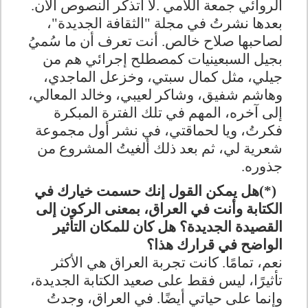
الروائي جمعة اللامي
.
لا أتذكر النصوص الآن.
بعدها نشرتُ في مجلة "الثقافة الجديدة"،
لصاحبها صلاح خالص. أنت تعرف أن ما سُميُ
بجيل السبعينيات كمصطلح إجرائي هم من
جيلي، مثل كمال سبتي، وخزعل الماجدي،
وهاشم شفيق، وشاكر لعيبي، وخالد المعالي،
إلى آخره، المهم في تلك الفترة المبكرة
فكرتُ، ويا لحماقتي، في نشر أول مجموعة
شعرية لي، ثم بعد ذلك ألغيتُ المشروع من
جذوره
.
(*)
هل يمكن القول إنك حسمت خيارك في
الكتابة وأنت في العراق، بمعنى الركون إلى
القصيدة الجديدة؟ هل كان للمكان التأثير
الواضح في قرارك هذا؟
نعم، تمامًا. كانت تجربة العراق هي الأكثر
تأثيرًا، ليس فقط على صعيد الكتابة الجديدة،
وإنما على حياتي أيضًا. في العراق، وجدتُ