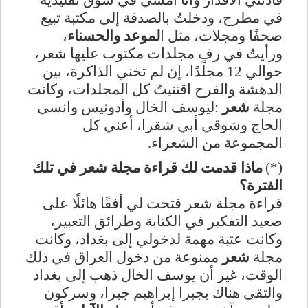
قادتني الأقدار وأنا أمشي في سوق تقليدية
في مطرح، ودخلتُ بالصدفة إلى مكتبة تبيع
صحفًا ومجلات، مثل ا
لموعد والحسناء
،
ورأيتُ في رفٍ مجلدات مكتوب عليها شعر،
حوالي 12 مجلدًا، إن لم تخني الذاكرة، بين
الدهشة والفرح اقتنيتُ كل المجلدات، وكانت
مجلة
شعر
:
ليوسف الخال وأدونيس وانسي
الحاج وشوقي أبي شقرا، أعني كل
المجموعة من الشعراء
.
(*)
ماذا قدمت لك قراءة مجلة شعر في تلك
الفترة؟
قراءة مجلة شعر فتحت لي أفقًا هائلًا على
صعيد التفكير في الكتابة وطرائق التعبير،
وكانت عتبة مهمة لدخولي إلى بغداد، وكانت
مجلة
شعر
ممنوعة من دخول العراق في ذلك
الوقت، غير أن يوسف الخال ذهب إلى بغداد
والتقى هناك بجبرا إبراهيم جبرا، وسركون