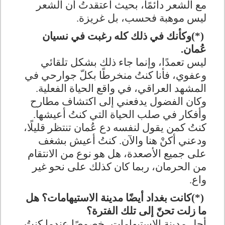
مع الشعر دائمًا، بحيث اعتقدتُ أن الشعر
ليس موهبة فحسب، بل غريزة
.
(*)
وكأنك في ذلك كله رغبت في نسيان
عُمان
.
ليس تعمدًا، وإنما جاء ذلك بشكل تلقائي
وعفوي، فأنا كنتُ منخرطًا بكلّ جوارحي في
المشهد العراقي، في واقع الحياة الفعلية.
وكان الفضول يدفعني إلى اكتشاف مطارح
وأفكار في صلب الحياة التي كنتُ أعيشها.
كنتُ كمن يقول لنفسه دع عُمان تنتظر قليلًا،
ودعني أكنْ هنا والآن. كنتُ أعيش بشغف
على جميع الأصعدة، هل هو نوع من الانتقام
من الحرمان، ربما كان كذلك على نحو غير
واع.
(*)
كانت بغداد أيضًا مدينة الاستيهامات؟ هل
ما زلت تحنّ إلى تلك الفترة؟
أجل مدينة الاستيهامات، خصوصًا عندما كنتُ