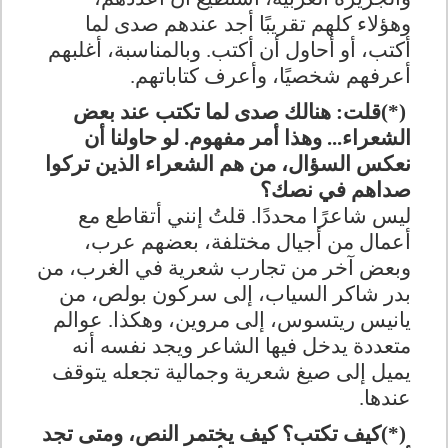
وهؤلاء كلهم تقريبًا أجد عندهم صدى لما
أكتب، أو أحاول أن أكتب. وبالمناسبة، أغلبهم
أعرفهم شخصيًا، وأعرف كتاباتهم
.
(*)
قلت: هنالك صدى لما تكتب عند بعض
الشعراء... وهذا أمر مفهوم. لو حاولنا أن
نعكس السؤال، من هم الشعراء الذين تركوا
صداهم في نصك؟
ليس شاعرًا محددًا. قلتُ إنني أتقاطع مع
أعمال من أجيال مختلفة، بعضهم عرب،
وبعض آخر من تجارب شعرية في الغرب، من
بدر شاكر السياب، إلى سركون بولص، من
يانيس ريتسوس، إلى مروين، وهكذا. عوالم
متعددة يدخل فيها الشاعر ويجد نفسه أنه
يميل إلى صيغ شعرية وجمالية تجعله يتوقف
عندها
.
(*)
كيف تكتب؟ كيف يختمر النص، ومتى تجد