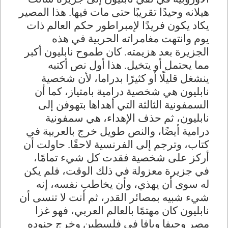
هيلانه وحيدًا تقريبًا حتى مات فيها. هذا المصير
يكاد يكون فريدًا لإمبراطور حكم العالم ذات
يوم وانتهت مغامراته الحربية في هذه
الجزيرة بعد هزيمته. كان طموح نابليون أكبر
مما يحتمل أو يتخيل. هذا أول نص أكتبه
ينشغل قليلًا أو كثيرًا بدراما، لأن شخصية
نابليون هي شخصية درامية بامتياز، كما أن
السمفونية الثالثة التي أهداها بتهوفن إلى
نابليون، ثم حذف الإهداء، هي سمفونية
درامية أيضًا، والنص طويل خرج بالعربية في
كتاب، وترجم إلى الفرنسية لاحقًا. حاولت أن
أركز على شخصية فقدت كل شيء تمامًا،
في جزيرة معزولة في ذلك الوقت، فلم يكن
له سوى أن يهذي، وأن يخاطب نفسه، إنه
شيء شبيه بمصائر القدر، ثم أنت لا تنسى أن
نابليون كان مهتمًا بالعالم العربي، فهو غزا
مصر وحيفا ويافا في فلسطين وخرج جنوده