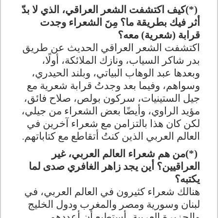
(*)
كيف اكتشفت الشعر العراقي، الذي لا بدّ
أثر فيك بطريقة ما؟ مِنَ الشعراء وجدت
قرابة (شعرية) معه؟
اكتشفت الشعر العراقي الحديث عن طريق
بدر شاكر السياب، ونازك الملائكة، أولًا،
وبعدها عبد الوهاب البياتي، وبلند الحيدري،
وسواهم، وفيما بعد وجدتُ قرابة شعرية مع
جيل الستينيات، سركون بولص، صلاح فائق،
مؤيد الراوي، وأيضًا بعض الشعراء من جيلي،
لكن كان هذا بالتزامن مع شعراء آخرين في
العالم العربي الذين كنتُ أتقاطع مع كتاباتهم
.
(*)
من هم شعراء العالم العربي، غير
العراقيين؟ أين يجد زاهر الغافري صدى لما
يكتبه؟
هنالك شعراء كثيرون في العالم العربي، في
لبنان وسورية ومصر والمغرب ودول الخليج
والجزيرة العربية، أستطيع أن أعددهم،