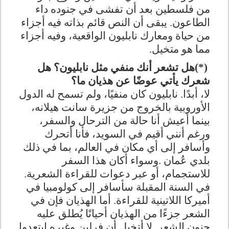
من فلسطين بعد أن تفشى في جنوده داء
الطاعون. يبقى أن النص قائم بذاته فيه أجزاء
من حياة ومعارك نابليون الواقعية، وفيه أجزاء
مما هو متخيل
.
(*)
هل تشعر أنك منفي مثل نابليون؟ هل
شعرك يأتي عوضًا عن هذيان ما؟
لا، أبدًا. نابليون كان منفيًا، ولم تسمح له الدول
الأوروبية بالخروج من جزيرة سانت هيلانه،
بينما أعيش أنا حالة من الترحال والسفر،
ورغم أنني أقيم في السويد، فأنا أتحرك
وأسافر إلى أي مكان في العالم، بما في ذلك
بلدي عُمان
.
وسواء أكان هذا السفر
للاستجمام، أو عبر دعوات للقراءة الشعرية.
في السنة المقبلة سأسافر إلى كولومبيا في
أميركا اللاتينية للقراءة. أما الهذيان فإن في
الشعر جزءًا من الهذيان أحيانًا يُطلق عليه
جنون الشعر. لا أتخيل أن فرلين وغيره ابتعدوا