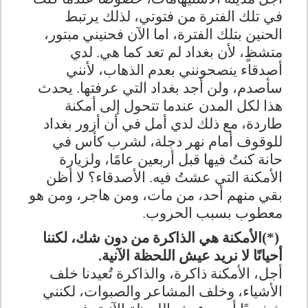
في تلك الفترة من فتوتي، لذلك يرتبط
الحنين بتلك الفترة، اما الآن فحنيني مبتور،
متشظٍ، لأن بغداد لم تعد كما هي. لدي
أصدقاء ينصحونني بعدم الذهاب، لأنني
سأصدم، ولن أجد بغداد التي عرفتها. يحدث
هذا لكل المدن عندما تتحول إلى أمكنة
طاردة، مع ذلك لدي أمل في أن أزور بغداد
للوقوف أمام نهر دجلة، لشرب كأس في
حانة كنتُ فيها قبل أربعين عامًا، ولزيارة
الأمكنة التي عشتُ فيه. الأصدقاء؟ لا أظن
بقي منهم أحد، من مات، ومن هاجر، ومن هو
معطوب بسبب الحروب
.
(*)
الأمكنة هي الذاكرة من دون شك، لكننا
أحيانًا لا نريد عيش اللحظة الآنية
.
أجل، الأمكنة ذاكرة، والذاكرة تُعيدنا خلف
الأشياء، وخلف المشاعر والصبوات، لكنني