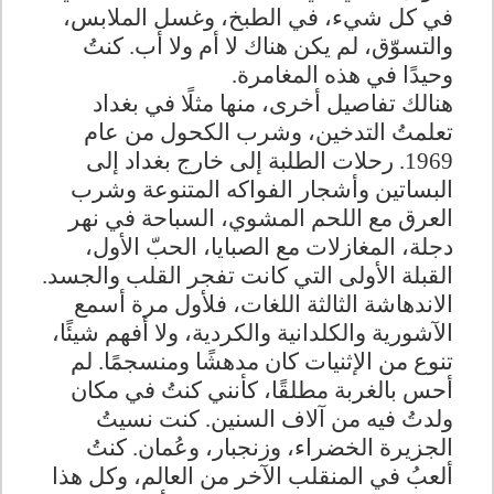
في كل شيء، في الطبخ، وغسل الملابس،
والتسوّق، لم يكن هناك لا أم ولا أب. كنتُ
وحيدًا في هذه المغامرة
.
هنالك تفاصيل أخرى، منها مثلًا في بغداد
تعلمتُ التدخين، وشرب الكحول من عام
1969. رحلات الطلبة إلى خارج بغداد إلى
البساتين وأشجار الفواكه المتنوعة وشرب
العرق مع اللحم المشوي، السباحة في نهر
دجلة، المغازلات مع الصبايا، الحبّ الأول،
القبلة الأولى التي كانت تفجر القلب والجسد.
الاندهاشة الثالثة اللغات، فلأول مرة أسمع
الآشورية والكلدانية والكردية، ولا أفهم شيئًا،
تنوع من الإثنيات كان مدهشًا ومنسجمًا. لم
أحس بالغربة مطلقًا، كأنني كنتُ في مكان
ولدتُ فيه من آلاف السنين. كنت نسيتُ
الجزيرة الخضراء، وزنجبار، وعُمان. كنتُ
ألعبُ في المنقلب الآخر من العالم، وكل هذا