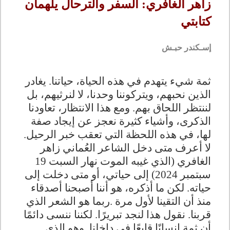
زاهر الغافري: السفر والترحال يلهمان
كتابتي
إسـكندر حبـش
ثمة شيء يتهدم في هذه الحياة، حياتنا. يغادر
الذين نحبهم، ويتركوننا وحدنا، لا لنرثيهم، بل
لننتظر اللحاق بهم. ومع هذا الانتظار، تعاودنا
الذكرى، وأشياء كثيرة نعجز عن إيجاد صفة
لها، في هذه اللحظة التي تعقب خبر الرحيل
.
لا أعرف متى دخل الشاعر العُماني زاهر
الغافري (الذي غيبه الموت نهار السبت 19
سبتمبر 2024) إلى حياتي، أو متى دخلت إلى
حياته. لكن ما أذكره، هو أننا أصبحنا أصدقاء
منذ أن التقينا لأول مرة
.
ربما هو الشعر الذي
قربنا. نقول هذا لنجد تبريرًا. لكننا ننسى دائمًا
أن ثمة إنسانًا قابعًا في داخلنا. وهو الذي