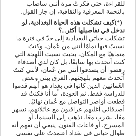
للقراءة، حتى فكرتُ مرة أنني سأُصاب
بالتخمة المعرفية والثقافية، إن جاز القول
.
(*)
كيف تشكلت هذه الحياة البغدادية، لو
ندخل في تفاصيلها أكثر...؟
تشكلت حياتي البغدادية إلى حدّ في فترة ما
نسيتُ فيها تمامًا أنني من عُمان، وكنتُ
متماهيًا مع المكان، بحيث نسيت اللهجة التي
كنت أتحدث بها سابقًا، بل كان لدي أصدقاء
رفضوا أن يصدقوا أنني من عُمان، لأنني كنتُ
أتحدث معهم بلهجتهم. الفرق بيني وبعض
العُمانيين الذين كانوا في بغداد هو أنهم قدموا
للدراسة فقط، ثم العودة، أما أنا فكنتُ قد
قطعت أواصر التواصل مع عُمان نهائيًا.
أصدقائي أغلبهم عراقيون مع عائلاتهم، نسهر
معًا، نشرب معًا، نذهب إلى السينما، أو
المسرح، أو قاعات الفنون. ينبغي أن نفهم أنه
طوال حياتي في بغداد اعتمدتُ على نفسي