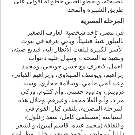
بنصيحته، ويخطو الصبي خطواته الأولى على
طريق الشهرة والمجد
.
المرحلة المصرية
في مصر، تأخذ شخصية العازف الصغير
بالتبلور شيئاً فشيئاً، ويأتي عزفه في بيوت
الأسر الكبيرة ليلفت الأنظار إليه، فيذيع صيته،
وتشيد به الصحف، وتنهال عليه دعوات
العمل، فيعزف مع حسن حويحي، ومحمد
إبراهيم، ويوسف المنيلاوي، وإبراهيم القباني،
وعبدالحي حلمي، وسلامة حجازي، وسيد
درويش، وداوود حسني، وأم كلثوم، وزكي
مراد، وأبو العلا محمد، وغيرهم. وخلال هذه
المرحلة المصرية، يلتقي كبار القوم في
السياسة (مصطفى كامل، سعد زغلول)،
والثقافة (محمد عبده، قاسم أمين)، والشعر
(إيليا أبو ماضي، أحمد شوقي، خليل مطران)،