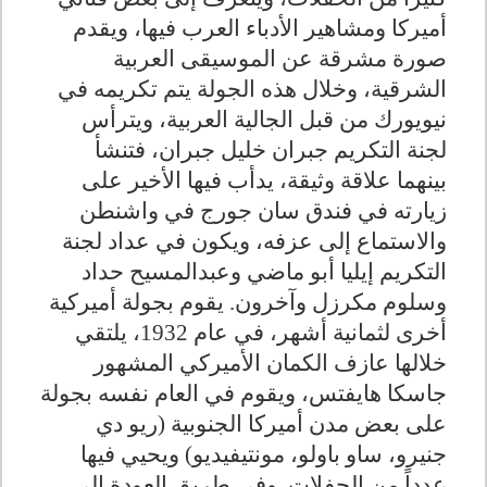
أميركا ومشاهير الأدباء العرب فيها، ويقدم
صورة مشرقة عن الموسيقى العربية
الشرقية، وخلال هذه الجولة يتم تكريمه في
نيويورك من قبل الجالية العربية، ويترأس
لجنة التكريم جبران خليل جبران، فتنشأ
بينهما علاقة وثيقة، يدأب فيها الأخير على
زيارته في فندق سان جورج في واشنطن
والاستماع إلى عزفه، ويكون في عداد لجنة
التكريم إيليا أبو ماضي وعبدالمسيح حداد
وسلوم مكرزل وآخرون. يقوم بجولة أميركية
أخرى لثمانية أشهر، في عام 1932، يلتقي
خلالها عازف الكمان الأميركي المشهور
جاسكا هايفتس، ويقوم في العام نفسه بجولة
على بعض مدن أميركا الجنوبية (ريو دي
جنيرو، ساو باولو، مونتيفيديو) ويحيي فيها
عدداً من الحفلات. وفي طريق العودة إلى