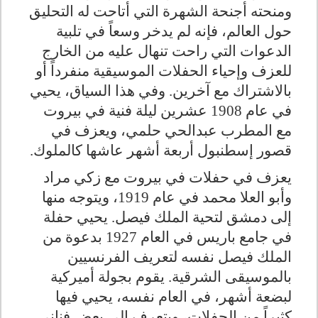
ومنحته أجنحة الشهرة التي أتاحت له التحليق
حول العالم، فإنه لم يدخر وسعاً في تلبية
الدعوات التي راحت تنهال عليه من الخارج
للعزف وإحياء الحفلات الموسيقية منفرداً أو
بالاشتراك مع آخرين. وفي هذا السياق، يحيي
في عام 1908 عشرين ليلة فنية في بيروت
مع المطرب عبدالحي حلمي، ويعزف في
قصور إسطنبول أربعة أشهر عاشها كالملوك
.
يعزف في حفلات في بيروت مع زكي مراد
وأبو العلا محمد في عام 1919، ويتوجه منها
إلى دمشق لتحية الملك فيصل. يحيي حفلة
في جامع باريس في العام 1927 بدعوة من
الملك فيصل نفسه لتعريف الفرنسيين
بالموسيقى الشرقية. يقوم بجولة أميركية
لبضعة أشهر، في العام نفسه، يحيي فيها
كثيراً من الحفلات، ويتعرف إلى بعض فناني