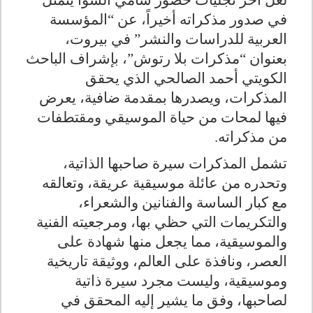
لعل آخر تجليات حضور سامي الشوا يتمثل
في صدور مذكراته أخيراً، عن “المؤسسة
العربية للدراسات والنشر” في بيروت،
بعنوان “مذكرات بلا رتوش”، بإشراف الباحث
الكويتي أحمد الصالحي الذي يحقق
المذكرات، ويصدرها بمقدمة ضافية، يعرض
فيها لمحات من حياة الموسيقي ومقتطفات
من مذكراته
.
تشمل المذكرات سيرة صاحبها الذاتية،
وتحدره من عائلة موسيقية عريقة، وتعالقه
مع كبار الساسة والفنانين والشعراء،
والتكريمات التي حظي بها، ومرجعيته الفنية
والموسيقية، مما يجعل منها شهادة على
العصر، ونافذة على العالم، ووثيقة تاريخية
وموسيقية، وليست مجرد سيرة ذاتية
لصاحبها، وفق ما يشير إليه المحقق في