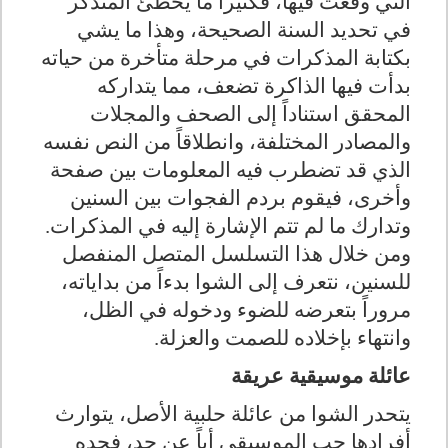
التي وقعت فيها، فكثيراً ما يخطئ المتذكر
في تحديد السنة الصحيحة، وهذا ما يشي
بكتابة المذكرات في مرحلة متأخرة من حياته
بدأت فيها الذاكرة تضعف، مما يتداركه
المحقق استناداً إلى الصحف والمجلات
والمصادر المختلفة، وانطلاقاً من النص نفسه
الذي قد تضطرب فيه المعلومات بين صفحة
وأخرى، فيقوم بردم الفجوات بين السنين
وتدارك ما لم تتم الإشارة إليه في المذكرات.
ومن خلال هذا التسلسل المتصل المنفصل
للسنين، نتعرف إلى الشوا بدءاً من بداياته،
مروراً بتعرضه للضوء ودخوله في الظل،
وانتهاء بإخلاده للصمت والعزلة
.
عائلة موسيقية عريقة
يتحدر الشوا من عائلة حلبية الأصل، يتوارث
أفرادها حب الموسيقى أباً عن جد، فجده