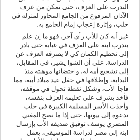
التدرب على العزف، حتى تمكن من عزف
الآذان المرفوع من الجامع المجاور لمنزله في
حلب، وإثارة إعجاب إمام الجامع به
.
غير أنه كان للأب رأي آخر، فهو ما إن علم
بتدرب ابنه على العزف في غيابه حتى بادر
إلى تحطيم الكمان كي لا يصرفه العزف عن
الدراسة. على أن الشوا يشير، في المقابل،
إلى تشجيع أمه له، واحتضانها موهبته منذ
البداية، وإطلاقها في حفل عيد ميلاد أبيه، مما
فاجأ الأب، وشكل نقطة تحول في موقفه،
فأخذ يشرف على تعليمه العزف بنفسه،
وأخذت الأسر المسلمة الكبيرة في حلب
تدعوه إلى بيوتها، حتى إذا ما نصح المغني
المصري يوسف توفيق صديقه الأب بإرسال
ابنه إلى مصر لدراسة الموسيقى، يعمل