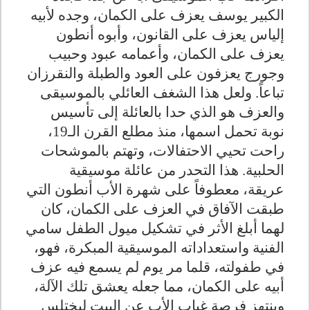
الكبير يوسف يعزف على الكمان، وجده لأبيه
إلياس يعزف على القانون، وأبوه أنطون
يعزف على الكمان، وأعمامه عبود وحبيب
وجورج يعزفون على العود والطبلة والنقرزان
تباعاً. ولعل هذا الشغف العائلي بالموسيقى
والعزف هو الذي حدا بالعائلة إلى تأسيس
نوبة تحمل اسمها، منذ مطلع القرن الـ19،
راحت تحيي الاحتفالات، وتهتم بالموشحات
الحلبية. هذا التحدر من عائلة موسيقية
عريقة، معطوفاً على شهرة الأب أنطون التي
طبقت الآفاق في العزف على الكمان، كان
لهما أبلغ الأثر في تشكيل ميول الطفل سامي
الفنية واستعداداته الموسيقية المبكرة، فهو،
في طفولته، قلما مر يوم لم يسمع فيه عزف
أبيه على الكمان، مما جعله يعشق تلك الآلة،
وينتهز فرصة غياب الأب عن البيت ليختلس