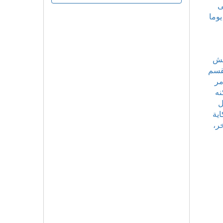
ى
يوما
حش
لقسم
مر
نه
ل
اية
ر،