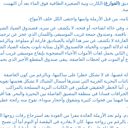
اديق
(الفوارغ)
الكارت ونية الصغيرة الطافية فوق الماء بعد أن التهمت
صة.
ه، من قبل الأرملة وابنيها واختفى الكل خلف الأمواج.
، وفي حالة انفتاحه، أو فتحه، لا يكشف عن سره، فصندوق الصياد الشي
 ناقصة. وصندوق جمعة غريب الموسيقى واللسان الذي عجز عن ترجمت
الفارغة لا تكشف عن سر هذا الوله بالصناديق فارغة أو مملوءة. وبالرغ
لدلالة الموت والحياة، فالصندوق الأول بمثابة تابوت يحمله الصياد الش
الثاني يحمل لغات الأموات الأحياء المصحوبة بإيقاع موسيقي غريب أما
ع أو الموت في لحظات العاصفة. يبقى صندوق المقطع الأخير الذي يحم
لة غضبها، قد لا تشكل خطرا على ساكنيها، وبالرغم من كون العاصفة
ئنات البحرية الغريبة التي تسترها أسمال الشباك لا تشكل هجمتها تقويض
ر، أما الخطر الحقيقي فيكمن في الكائنات البرية المسلحة بالمراكب
لجرافات فسادا في منطقة المضيق الفاصلة بين البحيرة والبحر. هنا أقي
ما فيهما من فجوات كثيرة وشقوق وأحجار سوداء، تفوح منه رائحة عطر
.
عدم. ولم تجد الأرملة العائدة مفرا من العودة بعد استرجاع رفات زوجها ال
بالرغم من زواجه منها. كان لا يغادره في اليقضة أو النوم أما أن تصبح
ل يسمح بالإبقاء على ذكرى الشيخ الطيب. و«التفتت المرأة قبل أن تصعد