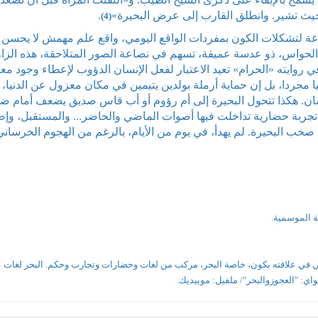
حيث تشير. وانطلق القارب إلى عرض البحيرة»
.
(4)
صياغة لتشكلات الكون بمفردات الواقع اليومي، واقع علم مهمش لا يحسن إ
ظ الحواس، ذو عدسة عميقة، تسهم في نصاعة الصور المتلاحقة، هذه الزاو
 روايته «الحرام» تعيد الاعتبار لفعل الإنسان الدؤوب لإعطاء وجود مع
جردا، بل إن حماية أرملة بولدين يتيمين في مكان معزول عن الدنيا، ي
إنسان. هكذا تتحول البحيرة إلى أم رؤوم أو أب قاس صديق يضعف أمام 
جربة حضارية تداخلت فيها أصوات الماضي والحاضر... والمستقبل، وإص
ب البحيرة. لم يهدأ، في يوم من الأيام، بالرغم من الهجوم الخرساني
نساني في علاقته بكون، خاصة البحر، مركب من لغات وحضارات وتجارب وحكم. البحر لغات 
واي: "العجوزوالبحر"/ ملفيل: موبيديك.