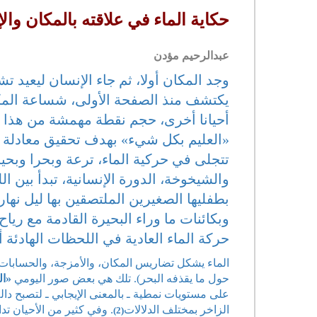
حكاية الماء في علاقته بالمكان وال
عبدالرحيم مؤدن
وجد المكان أولا، ثم جاء الإنسان ليعيد ت
يكتشف منذ الصفحة الأولى، شساعة المكان
أحيانا أخرى، حجم نقطة مهمشة من هذا ال
«العليم بكل شيء» بهدف تحقيق معادلة 
تتجلى في حركية الماء، ترعة وبحرا وبحيرة
والشيخوخة، الدورة الإنسانية، تبدأ بين ا
بطفليها الصغيرين الملتصقين بها ليل نهار. ا
وبكائنات ما وراء البحيرة القادمة مع ريا
حركة الماء العادية في اللحظات الهادئة أو
الماء يشكل تضاريس المكان، والأمزجة، والحسابات
حول ما يقذفه البحر). تلك هي بعض صور اليومي
«ال
على مستويات نمطية ـ بالمعنى الإيجابي ـ لتصبح دالة
الزاخر بمختلف الدلالات
. وفي كثير من الأحيان تد
(2)