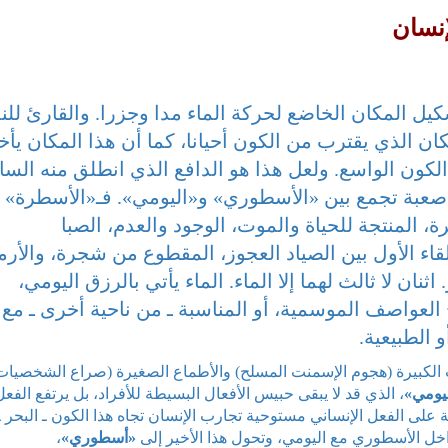
إنسان
شكيل المكان الخاضع لحركة الماء مدا وجزرا. والقارئ لل
 الذي يقترب من الكون أحيانا، كما أن هذا المكان يأخ
كون الواسع. ولعل هذا هو الدافع الذي انطلق منه السا
صعبة تجمع بين «الأسطوري» و«اليومي». فـ«الأسطرة»
، المنتجة للحياة والموت، الوجود والعدم، الصبا
للقاء الأول بين الصياد العجوز، المقطوع من شجرة، والأرم
ثنان لا ثالث لهما إلا الماء. الماء يأتي بالرزق اليومي،
ح العواصف الموسمية، أو المناسبة ـ من ناحية أخرى ـ مع
 الطبيعية.
 الكبيرة (هجوم الإسمنت المسلح) والأطماع الصغيرة (صراع الشخصيات
يومي»
، الذي قد لا يبقى حبيس الأفعال البسيطة للأفراد، بل يرتفع الفعل
 على الفعل الإنساني مستوحية تجارب الإنسان تجاه هذا الكون ـ البحر ـ
اخل الأسطوري مع اليومي، وتحول هذا الأخير إلى
«أسطوري»
،