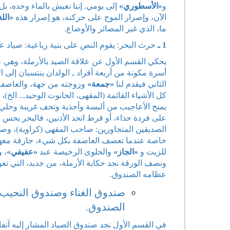
و
«الأسطوري»
إلى يومي. إننا نعيش بالماء وحده، بل
الآن، وإصرار الموج على حركته، هو إصرار هذه
«اللغ
ما، الذي غير المصائر والأوضاع.
1 ـ
حرث البحر: يقوم النص على بنية رباعية: صياد ع
يحكي القسم الأول عن علاقة الصيد بالأرملة، وهي
أسرة مكونة من أربعة أفراد ـ الولدان ينتسبان إلى 
الثاني فيقدم لنا
«جمعة»
وزوجته من جهة، والعاصفة (ا
كل الأشياء القائمة (المقهى، الحانوت الوحيد... الخ
يمنح الأعاجيب من ألبسة وأحذية وتحف غريبة وحلي..
على فردة حذاء، أو قرط اتحد الأذنين، فالبحر يحس 
الصديقين المتجاورين: صاحب المقهى (كراوية)، وصاحب
خاصة عندما تعصف العاصفة بكل شيء، جارفة معها تل
للزيت و
«الجاز»
والحلوى الرخيصة عند
«عفيفي»
، 
ونصف الورقة نجد حكاية الأرملة، من جديد، التي تعو
عظامه الصندوق.
صندوق الغناء وصندوق النحيب:
الصندوق.
في القسم الأول نجد صندوق الصياد المشار إليه آنف