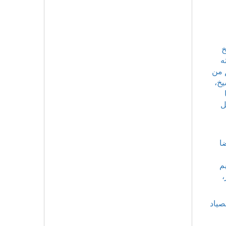
خ
ه
م من
يخ،
ل
ا
م
،
صياد