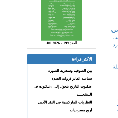
نص،
ذ،
العدد 199 - 2026 Jul
رد
الأكثر قراءة
لة
بين الصوفية وسحرية الصورة
سباعية العابر (رواية العدد)
عنكبوت التاريخ يتحول إلى «عنكبوت فى القلب»
الــسَعــــد
النظريات الماركسية في النقد الأدبي
أربع مسرحيات