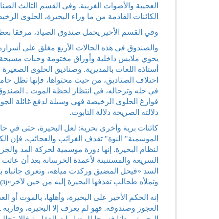
العجيبة والأصوات الغريبة. وفي القسم الثالث الصن
الكائنات القادمة من ما وراء البحيرة، الحلوى الرخي
وفي القسم الأخير يحمل صندوق الصياد، مرفقا بعظام
والصندوق في هذه الحالات الأربع مغلق على أسراره
يحوي ملابس داخلية وأوراق مختومة وحبات مسبحة
أستاذة اللغات بالمديرية. وصناديق الحلوى الصغيرة 
اختلاف الصناديق، من حيث محتواها، فإنها تظل حاملة 
في حله وترحاله، في انتظار لحظة الموت ـ الصندوق 
فوارغ الحلوى الرخيصة فهي وسيلة لدفع غائلة الجو
دلالته الصريحة دلالة التابوت.
كائنات برية وأخرى بحرية: لعل البحيرة، حتى في حا
الموسمية" النوة" تقذف الغرائب والعجائب، فإن الكا
لنظام البحيرة. إنها دورة موسمية لحركة المد والجز
السريعة والمستنبتة لأعمدة الخرسانة بعد أن عاثت ا
السد «فيحل المضيق وركدت مياهه، وتعرى جانباه ب
وتملأه طحالب تقذفها البحيرة إليه من حين لآخر»
(3)
إنه الحكم الأخير على البحيرة، وأهلها، بالموت أو ال
العجوز وصندوقه. فهو لم يعرف إلا البحيرة، وقاربه ـ 
البحيرة ميدانا فسيحا للمضاربات العقارية فالارتحا