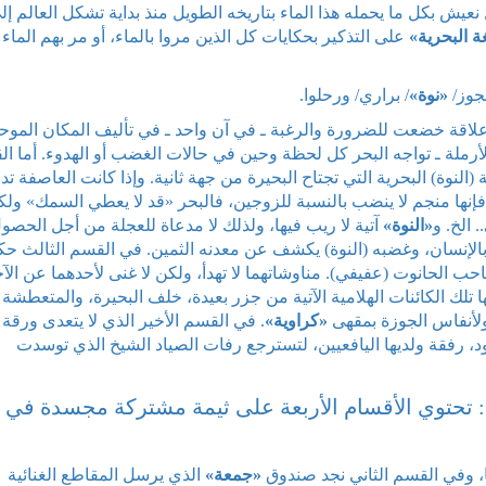
 نعيش بكل ما يحمله هذا الماء بتاريخه الطويل منذ بداية تشكل العالم إل
ة البحرية»
على التذكير بحكايات كل الذين مروا بالماء، أو مر بهم الماء 
جوز/
«نوة»
/ براري/ ورحلوا.
 علاقة خضعت للضرورة والرغبة ـ في آن واحد ـ في تأليف المكان المو
الأرملة ـ تواجه البحر كل لحظة وحين في حالات الغضب أو الهدوء. أما ا
لنوة) البحرية التي تجتاح البحيرة من جهة ثانية. وإذا كانت العاصفة تد
)، فإنها منجم لا ينضب بالنسبة للزوجين، فالبحر «قد لا يعطي السمك» ولك
 الخ. و
«النوة»
آتية لا ريب فيها، ولذلك لا مدعاة للعجلة من أجل الحصو
بالإنسان، وغضبه (النوة) يكشف عن معدنه الثمين. في القسم الثالث حك
 الحانوت (عفيفي). مناوشاتهما لا تهدأ، ولكن لا غنى لأحدهما عن الآخ
ك الكائنات الهلامية الآتية من جزر بعيدة، خلف البحيرة، والمتعطشة
ولأنفاس الجوزة بمقهى
«كراوية»
. في القسم الأخير الذي لا يتعدى ورقة
د، رفقة ولديها اليافعيين، لتسترجع رفات الصياد الشيخ الذي توسدت
 تحتوي الأقسام الأربعة على ثيمة مشتركة مجسدة في
ا، وفي القسم الثاني نجد صندوق
«جمعة»
الذي يرسل المقاطع الغنائية