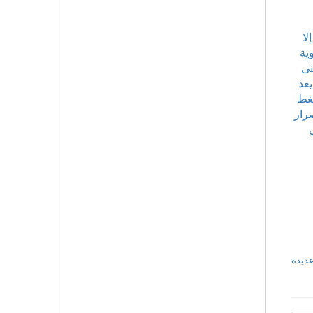
لا
ية
نى
عد
ضغط
رار
عديدة