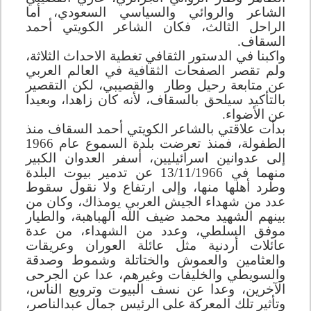
الشاعر والروائي والسياسي السعودي، أما
الراحل الثالث، فكان الشاعر الكويتي أحمد
السقاف.
واكبنا في الدستور الثقافي تغطية الاحداث الثلاثة،
ولم تقصر الصفحات الثقافية في العالم العربي
عن متابعة رحيل وطار
والقصيبي، لكن التقصير
بالتأكيد سيلحق بالسقاف، لأنه كان زاهدا، وبعيدا
عن الأضواء.
بدأت علاقتي بالشاعر الكويتي أحمد السقاف منذ
الطفولة، فمنذ تعرضت بلدة السموع عام 1966
إلى عدوانين اسرائيليين، أسفر العدوان الكبير
منهما في 13/11/1966 عن تدمير بيوت البلدة
وطرد أهلها منها، وإلى ارتفاع ولا نقول سقوط
عدد من شهداء الجيش العربي يومذاك، وكان من
بينهم الشهيد محمد ضيف الله الهباهبة، والطيار
موفق السلطي، وعدد من الشهداء، من عدة
عائلات أردنية مثل عائلة العوران وعريقات
والعثامين والعموش والختاتلة وشموط وصدقة
والسويطي والخليفات وغيرهم، عدا عن الجرحى
الآخرين، وعدا عن نسف البيوت وترويع الناس،
وتأثير تلك المعركة على الرئيس جمال عبدالناصر،