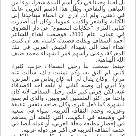
بل لعلنا وجدنا في ذكر اسم البلدة شعرا، نوعا من
التباهي والتفاخر، وظل هذا الاسم العربي عالقا
في ذهني، ولم أك أدري ان الحياة ستأخذنا إلى
الكتابة والشعر والأدب عموما، وكان أن أصدرت
كتابي النثري "حكايات السموع" عن دار الشروق
في عمان، عام 2000، فوضعت اهداء للشاعر
أحمد السقاف ونقلت قصيدته كاملة، بعد أن كتبت
اهداء ايضا الى شهداء الجيش العربي في تلك
المعركة، وعلى رأسهم قمر الشهداء محمد ضيف
الله الهباهبة.
حينما سمعت نبأ رحيل السقاف حزنت كثيرا،
لأنني لم التق به، وكم تمنيت ذلك، سألت عنه
مرارا،
وكان يقال لي أنه كان يعاني من المرض،
ولا أدري إن وصله كتابي أو أبلغه أحد الاصدقاء
عنه، لكن حزني كبير على رحيل السقاف لأنه كان
واحدا من أكثر المثقفين العروبيين، والذي لم يسع
للشهرة كما فعل غيره، وكان صاحب نفس عفيفة
وعزيزة، وخدم الثقافة العربية، سواء في سعيه
في وظيفته في الكويت، التي كلفته أن يساهم
في إحضار مطبعة مجلة العربي، أو عمله أيضا في
خدمة الثقافة العربية في أكثر من دولة عربية.