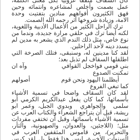
كان السقاف مثقفا عروبيا بكل معنى الكلمة،
عمل بصمت وأخلص لمشاعره وانتمائه وحين
فهق الكثيرون أفواههم منادين بتفتيت وحدة
الامة، وزيادة شروخها آثر رحمه الله الصمت.
ترك الراحل الكثير من الأعمال الأدبية واللغوية،
لكنه أيضا ترك في حلقي مرارة جديدة، وندما من
نوع خاص، مثل ذلك الندم الذي يشعر به مدين لم
يسدد دينه لأحد الراحلين.
لقد كنا مدينين له، وسنبقى، فتلك الصرخة التي
اطلقلها السقاف لم تذبل بعد؛
بني قومي فواخجل القوافي
وآه ان
تمكنت الصدوع
أيظلمنا اليهود ونحن قوم
أصولهم
كما تبغي الفروع
لقد كان السقاف واضحا في تسمية الأشياء
بأسمائها، كما كان يفعل عبدالكريم الكرمي أبو
سلمى
والجواهري
وبدوي الجبل، وعمر ابو
ريشة، قبل أن يتراجع الشعراء والكتاب العرب عن
تسمية الأشياء باسمائها، وقبل أن تختفي مفردات
مثل؛ (اللاجئين، والعدوان، والصهيونية، والثأر،
والتحرير)، من قاموس المثقفين العرب في
السنوات الأخيرة، ليس هذا فقط بل لقد كرس