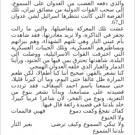
والذي دفعه الغضب من العدوان على السموع،
إلى سحب القوات الدولية من مضائق تيران، تلك
الفرصة التي كانت تنتظرها اسرائيل لشن عدوان
ال67.
عشت تلك المعركة بتفاصيلها، والتي ما زالت
تحفر في الذاكرة، ولا تريد مغادرتها، فقد شاهدت
بأم عيني النار وهي تلتهم الشهداء، وهم ببزاتهم
وبساطيرهم العسكرية، وتلك الجيبات العسكرية
التي اخترقت القوات الاسرائيلية، ووصلت الى
البلدة، شاهدتها تحترق بمن فيها من الجنود، ورأينا
الدمار والغبار الذي خلفه العدوان الهمجي.
كنا نشعر بالقهر، صحيح أننا كنا أطفالا، لكن طعم
المرارة ظل عالقا حتى اليوم، وما أن كبرنا قليلا،
حتى سمعنا باسم احمد السقاف، فقد ترددت
قصيدته على مسامعنا، وبدأنا نشعر بنوع من
التعزية، ونوع من الفخر، لأن شاعرا عربيا كبيرا،
خلد بلدتنا في قصيدة رائعة قال فيها:
كفاك تفجعٌ وكفت دموع
فهبي فالممات
ولا الخنوع
ولا تبكي السموع وكيف ترضى
بغير الثأر
بلدتنا السَموع