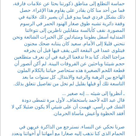
حماسة التطلع إلى مناطق ذكورتنا بحثا عن علامات فارقة،
فما من أحد منا كان بقادر على يقاوم هذا الإغراء. حصل
ذلك بشكل فردي فيما يبدو قبل أن يصير ذلك علانية في
وقفة دائرية تشبه طوق صغار الهنود الحمر في الرسوم
المصورة. نقف كأبالسة متقابلين ناظرين إلى نتوءاتنا
المتدلية أسفل بطوننا ومتبادلين كل الخبرات الشائعة ونحن
ننحني قليلا إلى الأمام. سعيد كان ينتابه ضحك مجنون
فيتلوى عمدا في البقعة التى يقف فيها قبل أن يجرفه
مزاجنا الجاد. كنا بدءا تدفعنا الرغبة في أن نعرف متطلعين
حجم شيئنا وباحثين عن الفروقات البينة. لم أكن أتصور أن
قطعة اللحم الصغيرة هذه ستحاصر حياتنا بالكلام الملون
الهاجع بين الرهبة والرغبة والابتذال. كل سنوات ما بعد
التاسعة تلك أو قبلها بقليل لم تخل من تفاصيل تتعلق بذلك.
ـ أنظروا إلى شيئه ... إنه صغير ...
قال عبد الله لأحمد باستخفاف. لأول مرة تتمطى دودة
الشك في رأسي. فهمت أن على شيئي ألا يكون ضئيلا كي لا
أفقد الحظوة وأعيش مأساة الحرمان.
صرنا نحكي عن النساء. نسترجع من الذاكرة عريهن في
الحمام الذي كنا نذهب إليه صغارا مع أمهاتنا أو أخواتنا ونعدد