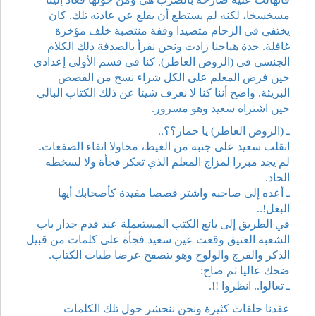
مسخسخا، لكنه لم يستطع أن يقلع عن عادته تلك. كان
يختفي في الزحام متصيدا وقفة منتصبة خلف مؤخرة
غافلة. حدة هياجنا زادت ونحن نقرأ بالصدفة ذلك الكلام
الجنسي في (الروض العاطر). كنا في قسم الأولى إعدادي
حين فرض المعلم على الكل شراء نسخ من القصص
البريئة. واضح أننا كنا لا نعرف شيئا عن ذلك الكتاب البالي
حين اشتراه سعيد وهو مسرور.
ـ (الروض العاطر) يا حمار؟؟..
انقلب سعيد على جنبه من الغيظ، محاولا اتقاء الصفعات.
لم يجد مبررا لمزاج المعلم الذي تعكر فجأة ولا لسخطه
الحاد.
ـ أعده إلى صاحبه واشتر قصصا مفيدة كأصحابك أيها
البغل!..
في الطريق إلى بائع الكتب المستعملة عند قدم جدار باب
الشعبة العتيق وقعت عين سعيد فجأة على كلمات من قبيل
الذكر والفرج والولوج وهو يتصفح عرضا طيات الكتاب.
ضحك عاليا ثم صاح:
ـ تعالوا.. انظروا !!.
عقدنا حلقات كثيرة ونحن ننحشر حول تلك الكلمات