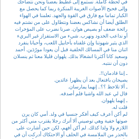
في لحظة كاملة. نستمع إلى غطيط بعضنا ونحن نتضاحك
وإلى فحيح الأصوات الغريبة المنكرة ربما كما يحصل مع
الكبار تماما مع فارق في القوة والجهد. تعلمنا في الهواء
الطلق أيضا أن نشاكس بعضنا ونتطاول على من نشتم فيه
رائحة ضعف أو بصيص هوان. صرنا نضرب على المؤخرات
أو نداعب الخدود ونهرب. شيء من الاستفزاز غير البريء
الذي يثير شهوتنا وإن غلفناه بأحابيل اللعب، وأحيانا ينفرد
اثنان منا في المسالك الخلفية قبل أن يعودا مورٌدَين. أحمد
وسعيد كانا أكثرنا انشغالا بذلك. يلهوان قليلا معنا ثم ينسلان
دون أن ننتبه.
ـ إننا قادمان!!.
يصيحان بافتعال بعد أن يظهرا عائدين.
ـ ألا تلاحظ ؟؟.. إنهما يمارسان.
قال لي عبد الله واشيا فلم أصدقه.
ـ إنهما يلهوان.
قلت له.
لم أكن أعرف كيف أفكر جنسيا في ولد. أمي كان يرن
صوتها خفية وهي توصيني ألا أترك رجلا يقترب مني أكثر من
اللازم ولا ولدا كذلك. لم أكن أفهم، لكن حين أشارت على
بالحذر من الملامسة في الخلف أو الاحتكاك أدركت أن في