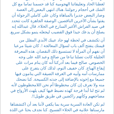
لغطنا الحاد وتعليقاتنا الهجومية كنا قد حسمنا تماما مع كل
الشك في أحجام رجولتنا. هناك انتهى البعض إلى الغصة
وصار البعض جديرا بالمباهاة وكان على كاملي الرجولة أن
يفتوا بشأن الآخرين الناقصين. الوصفة الجاهزة كانت تتحدد
في صيد الفراش الأغبر السارح في الخلاء. قال عبدالله إنه
يصلح أن يدعك جيدا فوق القضيب ليجعله ينمو بشكل سريع.
أن تكتشف في لحظة لهو جاد عيبك الأبدي المقلل من
قيمتك ينفتح ألف باب لسؤال المعالجة !. كان شيئا مرعبا
أن نفهم أن المرأة لا تستسيغ ذلك النقصان. هذه المعرفة
الجليلة كانت تصلنا تباعا من صالح وعبد الله على وجه
الخصوص. صالح فيما بعد أدركنا أنه كان ينام مرات على
إيقاع الهياج. كان خفيف النوم، لذلك كان يتفرج على
ممارسات أمه وأبيه في الغرفة الضيقة التي ينامون فيها
جميعا مع إخوته بالإضافة إلى جدته الكسيحة. كنا نضحك
منه ولا نعرف إن كان محظوظا أم نحن اللامحظوظون لأنه
لم تتح لنا أبدا فرجة كهذه نضبط فيها كيف يلهث الأزواج في
مضاجعهم وكأنهم راكضين في طريق طويل!!.
لم تكن العادة السرية سرية بما يكفي لأننا بعد أن اكتشفناها
مارسناها علانية في الخلاء الفسيح. كنا نجدف بحثا عن اللذة