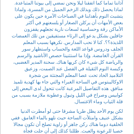
آذاننا تماما كما اتفقنا ليلا ونحن نمضي إلى بيوتنا المتباعدة.
لماذا يحصل ذلك وبذلك الزخم الجميل من المسرة، ولماذا
يتشبث النوم بأهدابنا في الصباحات الآمرة حين يكون على
بعض الأمهات أن يركلن الصغار أو يلسعنهم في أكثر
الأماكن رقة وحساسية لسعات نارية تجعلهم يقفزون
جافلين بشكل يدعو إلى الرثاء مستفيقين من تلك الغمضات
اللذيذة؟؟. كنا لا نحب المدارس. نكرهها بسبب المعلم
الجلف ودروس قواعد اللغة والحساب واستظهار سور
القرآن الغامضة. وإذا ما استثنينا حصص الأناشيد والرسم
والرياضة كل شيء كان كريها هناك. سحنة المدير الغضبى،
وكبسة النوم الثقيلة في الفصل عند الصمت، وزعيق
التلاميذ الحاد تحت عصا المعلم المجتثة من شجرة
الاوكاليبتوس في الساحة الغبراء والتي جاء بها كهدية تلميذ
منافق. هذه التفاصيل المرعبة كانت تتحول لدى البعض إلى
كوابيس وصراخ في الليل وتبول وعطونة ملازمة بسبب من
قلة الثياب وماء الاغتسال.
لكن يوم الأحد يظل طريا مشرقا حتى لو أمطرت الدنيا
بشكل عنيف وامتلأت الساحة حيث نلهو بالماء الغامق. ففي
الخلفية دوما هناك ركن جاهز أو زاوية تصلح أن تكون مجالا
خصبا للرعونة والعبث. ظللنا كذلك إلى أن حلت فجأة