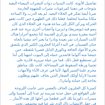
تفاصيل الأنوثة. كانت البدينات ذوات البشرات البيضاء النقية
متوجات في ذهننا كمرغوبات مثيرات للشهوة العارمة.
صرنا أيضا نفكر في الخلاء البعيد. لم يعد الدرب ولا الساحة
مكانا مناسبا لتحلقنا. فعلنا ذلك في الظهيرة حين كانت تغفو
الحركة ويركن الكل إلى ساعة هدوء. في الخلاء الذي كان
ينمو فيه (بوشريط) و (يرني) وأعشاب أخرى برية عند قدم
أجمة مقبرة سيدي بوزكري القديمة كنا نتجمع أحرارا هناك.
كانت السيارات تمر بعيدة ونادرا ما يعبر أحد مشيا باتجاه
جنان الفسيان. في البدء أغرانا الحلزون الكثير الذي يلتصق
بحزم الأعواد الجافة وبالورق الذابل فصرنا نلتقطه. حين
جمعنا منه أكواما قاصدين حمله إلى البيوت انتبهنا إلى أننا
لن نستطيع فعل ذلك. فما من حيلة تبريرية قادرة على
تجنبنا ورطة السقوط في المساءلة. كانت تلك مناطق
محرم علينا السير إليها، لأننا في عرف الآباء والأمهات
تحديدا لازلنا أولئك الصغار الذين يخاف عليهم ويظلون
بحاجة إلى حماية وأمان!!..
كسرنا كل الحلزون الجاف بالعصي حتى عامت اللزوجة
على القواقع في حفل جذبة شرسة ثم عدنا إلى أنفسنا وإلى
مسرات ذكورتنا تلك التي قطعنا من أجلها كل هذه الأمتار ...
في حفل الانتصاب ذاك الذي شرعنا فيه مجتمعين تحت