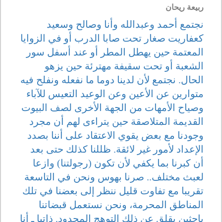
ربيعة ريحان
نجتمع أحمد وعبدالله وأنا وصالح وسعيد
كعفاريت صغار تحت صابا الدرب أو في الزوايا
المعتمة حين يهطل المطر أو عند أسفل سور
الشعبة أو تحت سقيفة مهترئة حين يزهو
الحال. نجتمع لأن لدينا دوما ما نفعله ونفلح فيه
متوارين عن الأعين وعن الوعيد التعيس للآباء
وصياح الأمهات من الجهة الأخرى لصف البيوت
القديمة المتلاصقة حين يتراءى لهم أن مجرد
وجودنا مع بعض يقوي الاعتقاد على أننا بصدد
الإعداد لأمور غير لائقة. ظللنا كذلك حتى بعد
أن كبرنا بما يكفي لأن تكون (رجولتنا) وازعا
لعبث مختلف.. صرنا بهوس ونحن في التاسعة
تقريبا مع تفاوت قليل ننظر إلى بعضنا في تلك
المناطق المحرمة، ونحن نستعمل قبضاتنا
باحثين بقلق عن ذلك التوهج المحدود. ذاتيا ـ أنا