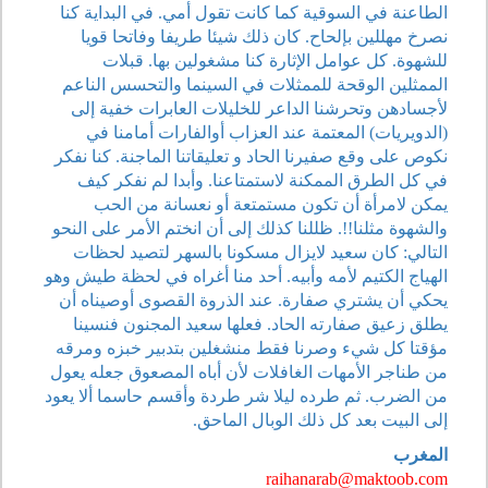
الطاعنة في السوقية كما كانت تقول أمي. في البداية كنا
نصرخ مهللين بإلحاح. كان ذلك شيئا طريفا وفاتحا قويا
للشهوة. كل عوامل الإثارة كنا مشغولين بها. قبلات
الممثلين الوقحة للممثلات في السينما والتحسس الناعم
لأجسادهن وتحرشنا الداعر للخليلات العابرات خفية إلى
(الدويريات) المعتمة عند العزاب أوالفارات أمامنا في
نكوص على وقع صفيرنا الحاد و تعليقاتنا الماجنة. كنا نفكر
في كل الطرق الممكنة لاستمتاعنا. وأبدا لم نفكر كيف
يمكن لامرأة أن تكون مستمتعة أو نعسانة من الحب
والشهوة مثلنا!!. ظللنا كذلك إلى أن انختم الأمر على النحو
التالي: كان سعيد لايزال مسكونا بالسهر لتصيد لحظات
الهياج الكتيم لأمه وأبيه. أحد منا أغراه في لحظة طيش وهو
يحكي أن يشتري صفارة. عند الذروة القصوى أوصيناه أن
يطلق زعيق صفارته الحاد. فعلها سعيد المجنون فنسينا
مؤقتا كل شيء وصرنا فقط منشغلين بتدبير خبزه ومرقه
من طناجر الأمهات الغافلات لأن أباه المصعوق جعله يعول
من الضرب. ثم طرده ليلا شر طردة وأقسم حاسما ألا يعود
إلى البيت بعد كل ذلك الوبال الماحق.
المغرب
raihanarab@maktoob.com