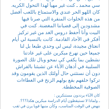
سي محمد ـ كنت غير مهيأ لهذا التحول الكريه.
كان اللهو الحر عندي والاستمتاع باللعب أفضل
من هذه الخلوات المنفرة التي صرنا فيها
مشدودين إلى قضباننا المغضنة. كنت في
البيت وأنا أحفظ دروس الغد من غير تركيز
أفكر في الآحاد القادمة. كانت بالنسبة لي أيام
انعتاق مجيدة، ليس لي وحدي طبعا بل لنا
جميعا حين نهرع مبكرين على غير عادتنا
نشطين بما يكفي كي نمحو وبال تلك الصورة
السلبية في أذهان الأباء عن تشبثنا بالفراش
دون أن نستثني حال أولئك الذين يقومون وقد
تركوا خلفهم بقع بولهم الزنخ في الغطاءات
الصوفية المخططة.
كان الآباء يرددون مستنكرين :
ـ ولماذا لا تستيقظون أيام الدراسة مبكرين هكذا؟؟؟.
ننهض في الوقت المناسب، وكأن منبها قويا يرن في ثقب