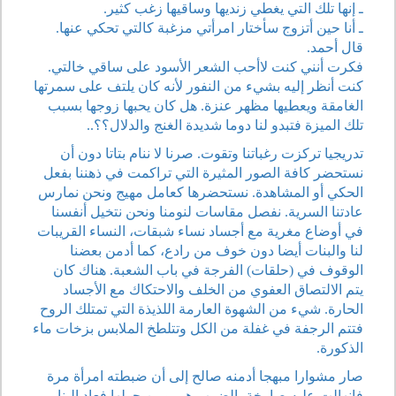
ـ إنها تلك التي يغطي زنديها وساقيها زغب كثير.
ـ أنا حين أتزوج سأختار امرأتي مزغبة كالتي تحكي عنها.
قال أحمد.
فكرت أنني كنت لاأحب الشعر الأسود على ساقي خالتي.
كنت أنظر إليه بشيء من النفور لأنه كان يلتف على سمرتها
الغامقة ويعطيها مظهر عنزة. هل كان يحبها زوجها بسبب
تلك الميزة فتبدو لنا دوما شديدة الغنج والدلال؟؟..
تدريجيا تركزت رغباتنا وتقوت. صرنا لا ننام بتاتا دون أن
نستحضر كافة الصور المثيرة التي تراكمت في ذهننا بفعل
الحكي أو المشاهدة. نستحضرها كعامل مهيج ونحن نمارس
عادتنا السرية. نفصل مقاسات لنومنا ونحن نتخيل أنفسنا
في أوضاع مغرية مع أجساد نساء شبقات، النساء القريبات
لنا والبنات أيضا دون خوف من رادع، كما أدمن بعضنا
الوقوف في (حلقات) الفرجة في باب الشعبة. هناك كان
يتم الالتصاق العفوي من الخلف والاحتكاك مع الأجساد
الحارة. شيء من الشهوة العارمة اللذيذة التي تمتلك الروح
فتتم الرجفة في غفلة من الكل وتتلطخ الملابس بزخات ماء
الذكورة.
صار مشوارا مبهجا أدمنه صالح إلى أن ضبطته امرأة مرة
فانهالت عليه صارخة بالضرب هي ومن حولها فعاد إلينا