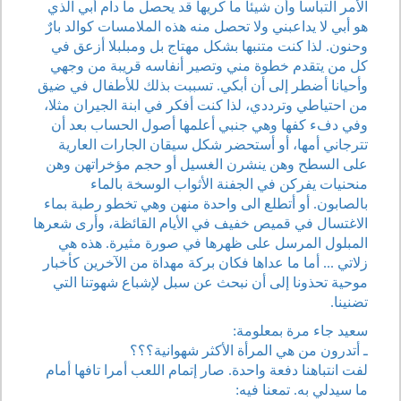
الأمر التباسا وأن شيئا ما كريها قد يحصل ما دام أبي الذي
هو أبي لا يداعبني ولا تحصل منه هذه الملامسات كوالد بارٌ
وحنون. لذا كنت متنبها بشكل مهتاج بل ومبلبلا أزعق في
كل من يتقدم خطوة مني وتصير أنفاسه قريبة من وجهي
وأحيانا أضطر إلى أن أبكي. تسببت بذلك للأطفال في ضيق
من احتياطي وترددي، لذا كنت أفكر في ابنة الجيران مثلا،
وفي دفء كفها وهي جنبي أعلمها أصول الحساب بعد أن
تترجاني أمها، أو أستحضر شكل سيقان الجارات العارية
على السطح وهن ينشرن الغسيل أو حجم مؤخراتهن وهن
منحنيات يفركن في الجفنة الأثواب الوسخة بالماء
بالصابون. أو أتطلع الى واحدة منهن وهي تخطو رطبة بماء
الاغتسال في قميص خفيف في الأيام القائظة، وأرى شعرها
المبلول المرسل على ظهرها في صورة مثيرة. هذه هي
زلاتي ... أما ما عداها فكان بركة مهداة من الآخرين كأخبار
موحية تحذونا إلى أن نبحث عن سبل لإشباع شهوتنا التي
تضنينا.
سعيد جاء مرة بمعلومة:
ـ أتدرون من هي المرأة الأكثر شهوانية؟؟؟
لفت انتباهنا دفعة واحدة. صار إتمام اللعب أمرا تافها أمام
ما سيدلي به. تمعنا فيه: