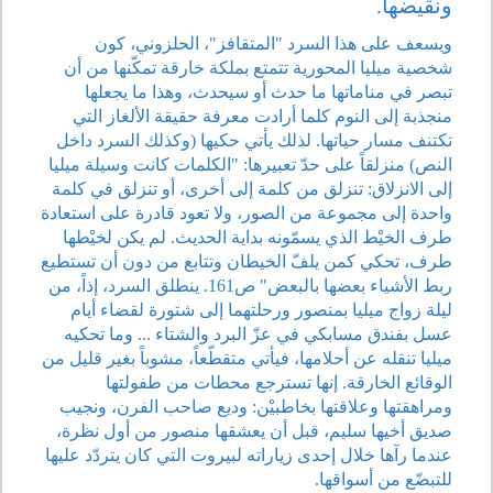
ونقيضها.
ويسعف على هذا السرد "المتقافز"، الحلزوني، كون
شخصية ميليا المحورية تتمتع بملكة خارقة تمكّنها من أن
تبصر في مناماتها ما حدث أو سيحدث، وهذا ما يجعلها
منجذبة إلى النوم كلما أرادت معرفة حقيقة الألغاز التي
تكتنف مسار حياتها. لذلك يأتي حكيها (وكذلك السرد داخل
النص) منزلقاً على حدّ تعبيرها: "الكلمات كانت وسيلة ميليا
إلى الانزلاق: تنزلق من كلمة إلى أخرى، أو تنزلق في كلمة
واحدة إلى مجموعة من الصور، ولا تعود قادرة على استعادة
طرف الخيْط الذي يسمّونه بداية الحديث. لم يكن لخيْطها
طرف، تحكي كمن يلفّ الخيطان وتتابع من دون أن تستطيع
ربط الأشياء بعضها بالبعض" ص161. ينطلق السرد، إذاً، من
ليلة زواج ميليا بمنصور ورحلتهما إلى شتورة لقضاء أيام
عسل بفندق مسابكي في عزّ البرد والشتاء ... وما تحكيه
ميليا تنقله عن أحلامها، فيأتي متقطّعاً، مشوباً بغير قليل من
الوقائع الخارقة. إنها تسترجع محطات من طفولتها
ومراهقتها وعلاقتها بخاطبيْن: وديع صاحب الفرن، ونجيب
صديق أخيها سليم، قبل أن يعشقها منصور من أول نظرة،
عندما رآها خلال إحدى زياراته لبيروت التي كان يتردّد عليها
للتبضّع من أسواقها.