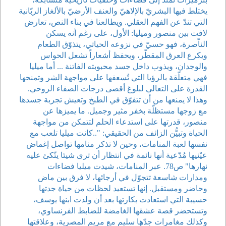
يختلط فيها البشريّ بالإلاهيّ والعنف الأرضيّ بالألغاز الربّانية
التي تندّ عن الفهم العقلي. ويطالعنا في بناء النص، تعارض
لافت بين منصور وميليا: الأول، على رغم أنه يسكن
الناّصرة، فهو حسيّ في نزوعه الحياتي، يتذوّق الطعام
ويكرع العرق المقطّر، ويحفظ أشعاراً تشعل الحواس
والوجدان، ويذوب داخل جسد محبوبته الفاتنة ... أما ميليا
فهي متعلّقة بالرؤيا التي تُسعفها على مواجهة الشر وتمنحها
القدرة على التعالي لبلوغ أقصى درجات الصفاء الروحي.
وهذا لا يمنعها من أن تتفوّق في الطبخ وتعيش تجربة جسدها
مع زوجها مستظلّة بخفر مثير وجميل. ما يميزها عن
منصور، قدرتها على استدعاء الحلم لتتمكن من مواجهة
الحياة وتبيُّن الزائف من الحقيقي: "..كانت ميليا تلعب مع
نفسها لعبة المنامات، وحين لا تذكر منامها تواصل إغماض
عيْنيها مُدّعية أنها نائمة في انتظار أن ترى شيئا يتّكئ عليه
نهارها" ص78. عبر المنامات، شيدت ميليا فضاءات
ومدارات شاسعة تتجوّل في أرجائها، لا فرق بين ماض
وحاضر ومستقبل. إنها تستعيد لحظات من حياة جدتها
حسيبة التي استعادت بكارتها بعد أن ولدت ابنها يوسف،
وتستحضر قصة عشقها الغامضة للضابط الفرنساوي،
وكذلك مغامرات جدّها سليم مع مريم المصرية، وعلاقتها