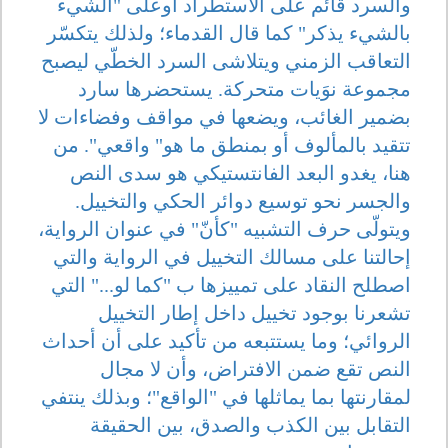
والسرد قائم على الاستطراد أوعلى "الشيء
بالشيء يذكر" كما قال القدماء؛ ولذلك يتكسّر
التعاقب الزمني ويتلاشى السرد الخطّي ليصبح
مجموعة نوَيات متحركة. يستحضرها سارد
بضمير الغائب، ويضعها في مواقف وفضاءات لا
تتقيد بالمألوف أو بمنطق ما هو" واقعي". من
هنا، يغدو البعد الفانتستيكي هو سدى النص
والجسر نحو توسيع دوائر الحكي والتخييل.
ويتولّى حرف التشبيه "كأنّ" في عنوان الرواية،
إحالتنا على مسالك التخييل في الرواية والتي
اصطلح النقاد على تمييزها ب "كما لو..." التي
تشعرنا بوجود تخييل داخل إطار التخييل
الروائي؛ وما يستتبعه من تأكيد على أن أحداث
النص تقع ضمن الافتراض، وأن لا مجال
لمقارنتها بما يماثلها في "الواقع"؛ وبذلك ينتفي
التقابل بين الكذب والصدق، بين الحقيقة