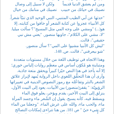
ومن لم يعشق الدنيا قديماً ولكن لا سبيل إلى وصال
نصيبك في حياتك من حبيب نصيبك في منامك من خيال
"حدثها عن أبي الطيب المتنبي، النبي الوحيد الذي تنبّأ شعراً.
كل الأنبياء عجزوا عن كتابة الشعر أو خافوا من كتابته، إلا
هو(...) "ومشي على وجه المي متل المسيح"؟ سألت ميليا.
"لا، مشي على الكلام"، جاوبها منصور. "يعني مش نبي
حقيقي"، قالت.
"ليش كل الأنبيا مشيوا على المي"؟ سأل منصور.
"شو بيعرفني"، قالت. ص, 148.
وهذا الاتجاه في توظيف اللغة من خلال مستويات متعددة
ومتباينة هو مُكوّن أساس في معظم روايات إلياس خوري؛
إلا أنه يأخذ في هذا النص حيّزا كبيراً ويحقق متعة جاذبة.
وأرى أن هذا التحقُّق اللغوي داخل الرواية يُمهد لإبراز علائق
الشعر بالنثر وتفاعُله مع رموز النصوص الدينية في تعبيراتها
الرؤيويّة: " يقفز(منصور) بين الأبيات، يعود إلى البيت الأول،
ينزلق إلى البيت الأخير، يقدم ويؤخر، يعلو فوق الماء
ويسقط فيه، كأنه يسبح. يقول إن الشّعر ماء وجسد المرأة
ماء، والحب ماء، والله على عرش الماء، "وجعلنا من الماء
كل شيء حيّ " ص 181. من هنا تتراءى إمكانات التصالح