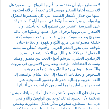
لا تستطيع ميليا أن تحدد سبب قٌبولها الزواج من منصور: هل
لأنه يشبه أخاها الصغير موسى الذي تحبه؟ أم لأنه استحوذ
عليها من خلال الأشعار القديمة التي كان يستعيرها ليتغزّل
بها، ويلمس وتراً حساساً تيقّظ في نفسها أيام كانت تتردّد
على المدرسة: "تشعر حين تستمع إليه أنه يأخذها، وأن
الأشعار التي يرويها ترفرف حول عينيها وتضمّها في عالم
سحريّ يصنعه صوتُ الرجل. قالت إنها تحب صوته، بُحة
خفيفة مصنوعة من مزيج التّبْغ والقهوة، وانحناءة حنان
مُوقعة على بحور الشعر العربي، وخُفوت مُبطّن بما يشبه
المخمل." ص 235. عبر الليالي الثلاث، يتضافر السرد
الارتدادي، الحلمي، ليرسُم أجواء الحب بين منصور وميليا
وسمات الفضاءات الرّحبة، وتضاريس الأسرتيْن في بيروت
والنّاصرة ... وعلى رغم التبايُن، هناك ما يجمع هذه
الشخوص والحكايات: الانتماء إلى بلاد الشام الواسعة، إلى
اللغة العربية وجمالية شعرها، وحضور المسيحية عبر
نصوصها وأساطيرها وما نُسج من كرامات حول أنبيائها.
من ثمّ، فإن الشخوص لا تتحرك داخل أبعاد وسياقات بشرية
مُحجّمة لأن الحدود لم تعُد توجد بين الواقعيّ واللاواقعي.
هي، منذ المنطلق، شخوص تتدثّر بغلائل أُسطورية وتفيض
بترميزات تمتدّ إلى فضاءات وخلفيات تاريخية متشابكة،