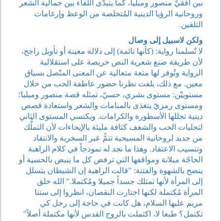
بين أُفقيْ منصور وميليا، كما يتبدّى اللقاء بين جمالية الشعر
وروحانية الرؤيا الدينية المُتخلصة من الوعظ وإرغامات
التلقين.
ولكن لاسبيل إلى وصال
لا تُسلمنا رواية: (كأنها نائمة) إلى دلالة معينة أو تأويل راجح،
لأن طريقة صنع شعرية النص حريصة على استقلالية
الرواية وتُوفر لها متعة متعالية عن المعنى المتّصل بسياق
معين. مع ذلك، يلفت نظرنا حضور عاطفة الحب من خلال
مستوييْن: مستوى بشري، حسيّ، تمثله قصة منصور وميليا؛
ومستوى رمزيّ يتغذى بالمنامات والشعر واستعادة قصص
دينية تجللها الأسطورة والكرامات. ويكتسي المستوى الثاني
لتجليات الحب والشغف كثافة مليئة بالإيحاءات لأن التملُّك
من جديد لروحانية المسيحية تتمُّ عبر السخرية والانتقاد
وتنسيب الاعتقاد. وهذا ما نجد له نموذجاً في كلام الراهبة
الحاجّة ميلانة ومواقفها التي ترفض كل ما ينبض بالحسية أو
ينضح بالشهوة والفتنة: "قالت الراهبة إن الشيطان يتسلل
إلى المرأة لأنها تمتلك جسداً جميلا ومُكتملا." الله خلق
المرأة مُكتملة لكنها اختارت النقصان، انظروا إلى ستنا
مريم عليها السلام، هل كانت في حاجة إلى رجل كي
تكتمل؟ طبعا لا، اكتملت بالروح القدس لأنها مكتملة أصلاً"