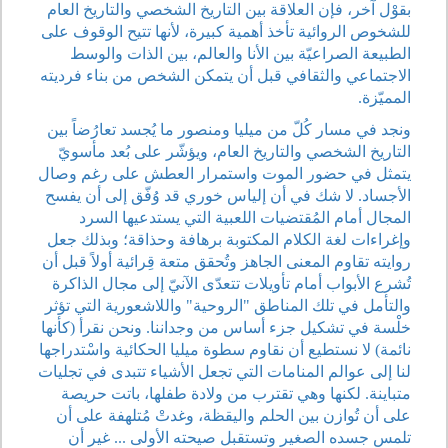
بقوْل آخر، فإن العلاقة بين التاريخ الشخصي والتاريخ العام
للشخوص الروائية تأخذ أهمية كبيرة، لأنها تتيح الوقوف على
الطبيعة الصراعيّة بين الأنا والعالم، بين الذات والوسط
الاجتماعي والثقافي قبل أن يتمكن الشخص من بناء فرديته
المميّزة.
ونجد في مسار كُلّ من ميليا ومنصور ما يُجسد تعارُضاً بين
التاريخ الشخصي والتاريخ العام، ويؤشّر على بُعد مأسويّ
يتمثل في حضور الموت واستمرار العطش على رغم وصال
الأجساد. لا شك في أن إلياس خوري قد وُفّق إلى أن يفسح
المجال أمام المُقتضيات اللعبية التي يستدعيها السرد
وإغراءات لغة الكلام المكتوبة برهافة وحذاقة؛ وبذلك جعل
روايته تقاوم المعنى الجاهز وتُحقق متعة قِرائية أولاً قبل أن
تُشرع الأبواب أمام تأويلات تتعدّى الآنيّ إلى مجال الذاكرة
والتأمل في تلك المناطق "الروحية" واللاشعورية التي تؤثر
خلْسة في تشكيل جزء أساس من وجداننا. ونحن نقرأ (كأنها
نائمة) لا نستطيع أن نقاوم سطوة ميليا الحكائية واسْتدراجها
لنا إلى عوالم المنامات التي تجعل الأشياء تتبدى في تجليات
متباينة. لكنها وهي تقترب من ولادة طفلها، باتت حريصة
على أن تُوازن بين الحلم واليقظة، وغدتْ مُتلهفة على أن
تلمس جسده الصغير وتستقبل صيحته الأولى ... غير أن