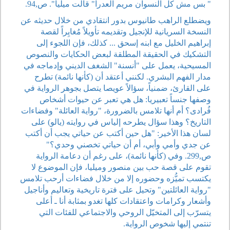
" بس مش كل النسوان مريم العدرا" قالت ميليا". ص,94.
ويضطلع الراهب طانيوس بدور انتقادي من خلال حديثه عن
النسخة السريانية للإنجيل وتقديمه تأويلاً مُغايِراً لقصة
إبراهيم الخليل مع ابنه إسحق ... كذلك، فإن اللجوء إلى
التشكيك في الحقيقة المطلقة لبعض الحكايات والنصوص
المسيحية، يعمل على "أنسنة" الشغف الديني وإدماجه في
مدار الفهم البشري. لكنني أعتقد أن (كأنها نائمة) تطرح
على القارئ، ضمنياً، سؤالاً عويصا يتصل بجوهر الرواية في
وصفها جنساً تعبيريا: هل هي تعبر عن حيوات أشخاص
فُرادى؟ أم أنها تلامس بالضرورة، "رواية العائلة" وفضاءات
التاريخ؟ وهذا سؤال يطرحه إلياس في روايته (يالو) على
لسان هذا الأخير: "هل حين أكتب عن حياتي يجب أن أكتب
عن جدي وأمي وأبي، أم أن حياتي تخصني وحدي؟"
ص,299. وفي (كأنها نائمة)، على رغم أن دعامة الرواية
تقوم على قصة حب بين منصور وميليا، فإن الموضوع لا
يكتسب تميُّزه وحضوره إلا من خلال فضاءات أرحب تلامس
"رواية العائلتين" وتحيل على فترة تاريخية وتعاليم وأناجيل
وأشعار وكرامات واعتقادات كلها تغدو بمثابة أنا ـ أعلى
يتسرّب إلى المتخيّل الروحي والاجتماعي للفئات التي
تنتمي إليها شخوص الرواية.