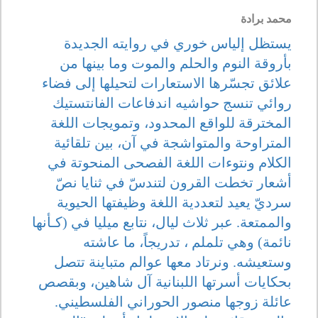
محمد برادة
يستظل إلياس خوري في روايته الجديدة
بأروقة النوم والحلم والموت وما بينها من
علائق تجسّرها الاستعارات لتحيلها إلى فضاء
روائي تنسج حواشيه اندفاعات الفانتستيك
المخترقة للواقع المحدود، وتمويجات اللغة
المتراوحة والمتواشجة في آن، بين تلقائية
الكلام ونتوءات اللغة الفصحى المنحوتة في
أشعار تخطت القرون لتندسّ في ثنايا نصّ
سرديّ يعيد لتعددية اللغة وظيفتها الحيوية
والممتعة. عبر ثلاث ليال، نتابع ميليا في (كـأنها
نائمة) وهي تلملم ، تدريجاً، ما عاشته
وستعيشه. ونرتاد معها عوالم متباينة تتصل
بحكايات أسرتها اللبنانية آل شاهين، وبقصص
عائلة زوجها منصور الحوراني الفلسطيني.