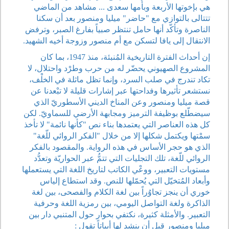
هي بإخوتها الأربعة وبأُمها سعدى ... مشاهد من الماضي
تتتالى بالتوازي مع "حاضر" ميليا ومنصور بعد أن سكنا
الناصرة وتأكّد أنها حامل تنتظر صبياً بفارغ الصبر، وترفض
الانتقال إلى يافا لتسكن مع أم منصور وزوجة أخيه الشهيد.
إن أحداث الفترة التاريخية المُنبئة، منذ 1947، بما كان
المشروع الصهيوني يحضّر له من حرب وطرْد واحتلال، لا
تكاد تندرج في صلب السرد، وإنما تظل ماثلة في الخلْف،
نستشعر تأثيرها وفداحتها عبر إشارات قليلة لا تبْعدنا عن
قصة ميليا ومنصور وعن المناخ الديني الأسطوريّ الذي
سيضطّلع بوظيفة الترميز ومجابهة الأرضي للسماويّ. لكن
كل هذه العناصر التي يعتمدها بناء نص "كأنها نائمة" لا تأخذ
سمْتها ويكتمل شكلها إلا من خلال "الفكر الروائي للّغة"
الذي هو حجر الأساس في هذه الرواية. والمقصود بالفكر
الروائي للّغة، تلك التجليات التي تتمُّ عبر الحواريّة وتعدُّد
مستويات التعبير، ووعْي الكاتب لتاريخ اللغة التي يستعملها
وأبعاد المُتخيّل التي يُحمّلها للنص. وقد استطاع إلياس
خوري أن ينجز تجاوُراً بين لغة الكلام والفصحى، بين لغة
الذاكرة ولغة التواصل اليومي، بين رمزية اللغة وحرفية
التعبير. والأمثلة كثيرة، نكتفي بحوار حول المتنبي دار بين
ميليا ومنصور قبل أن ينشد لها أبياتاً تقول :