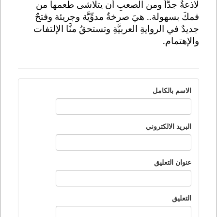
لاذعةٌ جدَّاً ومن الصعبِ أن يتلاشى طعمها من
فمكَ بسهولة.. هيَ صرخةٌ مدوِّيَّة وجريئة وفتحٌ
جديدٌ في الروايةِ العربيَّةِ وتستحقُ منَّا الإلتفات
والإهتمام.
الاسم بالكامل
البريد الالكتروني
عنوان التعليق
التعليق