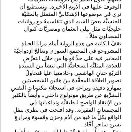
الوقوفَ عليها في الآونةِ الأخيرة.. ونستطيع أن
نرى في موضوعها الإشكاليِّ المتمثِّل بالمثليَّة
الجنسيَّة بعضَ الشبهِ الذي تتقاسمهُ مع روائيات
خليجيَّات مثل ليلى العثمان ومصريَّات كنوال
السعداوي مثلاً .
تقفُ الكاتبة في هذهِ الرواية أمام مرايا الحياةِ
المشروخةِ في المجتمعِ السوري وتعالجُ ازدواجيَّةَ
المعايير فيهِ على حدِّ قولها من خلال التعرِّضِ
للعلاقةِ المثليَّةِ السحاقيَّةِ التي تنشأُ بينَ السيدةِ
الثريَّةِ حنانِ الهاشمي وخادمتها عليا فتحاولُ
تصوير العلاقة المعقَّدة بينَ هاتينِ الشخصيتين
بمهارةٍ دقيقةٍ وبراعةٍ في استجلاءِ مكنوناتِ النفسِ
البشرِّيةِ عن طريق مونولوج داخلي.. وأيضاً بالكثيرِ
من الإنتقادِ الواضحِ للطبقيَّة وتداعياتها في
المجتمعاتِ الفقيرة.. وقد أفلحت في نظري بنقلِ
الواقعِ بكلِّ ما فيهِ من آلام وحزن وقسوة ومرارةٍ
بسردٍ ساحرٍ أخَّاذ .
تحكي هذهِ الروايةِ قصَّةَ عليا التي تعيشُ مع أهلها