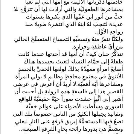
خادمتها ذكرياتها الأليمة مع أمها التي لم تعبأ
بمشاعرها الطفوليَّة والتي أرادت لها أن تتزوَّج بلا
حبٍّ من أنور ابن عمِّها الذي يكبرها بسنوات
عديدة لتنجبَ لهُ ابنهُ الذي انتظرهُ طويلا منذ
زواجهِ الأوَّل.
ولكنَّا تنفرُ منهُ وتسميِّهِ التمساحَ المتفسِّخ الخالي
من أيِّ عاطفةٍ وحرارة.
تتذكَّرُ حنان كيفَ أن أمها قد أخذتها عندما كانت
طفلةً إلى حمَّامِ النساءِ لتعبثَ بجسدها هناكَ
أصابعُ امرأةٍ ممهدَّةً بذلكَ لولعها الخفيِّ بالجسدِ
الأنثويِّ في مجتمعٍ محافظٍ وظالمٍ لا يولي المرأةَ
ومشاعرها أيَّة أهميَّة.لا أريدُ أن أعرض في عرضي
القصيرِ هذا إلى فلسفةِ هذهِ الروايةِ بل أحببت أن
أشير إلى أنَّها حشدت صوراً حيَّةً حقيقيَّةً للواقعِ
السوري وسلَّطت الأضواء على عوالم خفيَّة
وتقاليد يجهلها الكثيرُ من الناس خصوصاً تلك التي
تضعُ فيها المستحمَّةُ إبريق قرفةٍ على النارِ ليغلي
وتشتمُّ هيَ بدورها رائحة بخارِ القرفةِ المنبعثة..