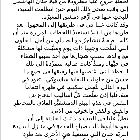
لحظةِ خروجِ عليا مطرودةً من فيلا حنان الهاشمي
إلى وقتِ ضحى ذلكَ اليوم حينَ انطلقت السيدة
للبحثِ عنها في أزَّقةِ دمشق المغبرَّة.
وقد كانت عليا في في طريقها إلى المجهولِ بعدَ
طردها من الفيلا تستعيدُ اللحظات المريرة منذ أن
كانت طفلةً تتشاجرُ مع الصبيانِ من أجلِ الحلوى
التي لطَّخت وجهها ذاتَ يومٍ وسبَّبت لها مشكلةً
مع والدها بسببِ شجارها مع أحد صبيةِ الشقاء
في حيِّها.. ومنذُ كانت طالبة متمرِّدةً إلى تلكَ
اللحظةِ التي اغتصبها فيها رفيقها في جمعِ ما
حسنَ من حاويات النفاية ساسوكي. لتعودَ في
اليومِ التالي لتُعملَ سكينها في ظهرهِ انتقاماً
منهُ.عليا إذن تعلَّمت كلَّ أساليب الدفاعِ عن
النفسِ في هذهِ البيئةِ الدمشقيَّةِ الملأى بالمخاطرِ
والقلقِ والفقرِ والخوفِ من الآتي.
تظلُّ عليا في البيتِ منذ تلك الحادثة إلى أن
يقودها أبوها ذات صباحٍ للخدمةِ في منـزلِ السيدة
الثريَّة حنان التي تستعيدُ هيَ الأخرى بعدَ طردِ