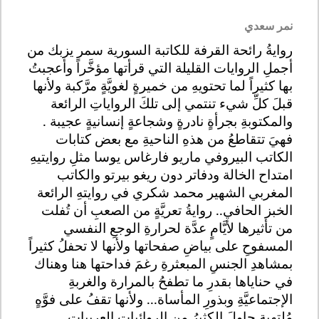
نمر سعدي
روايةُ رائحة القرفة للكاتبة السورية سمر يزبك من
أجملِ الروايات القليلة التي قرأتها مؤخَّراً وأعجبتُ
بها كثيراً لما تحتويهِ من خميرةٍ لغويَّةٍ مرَّكبة ولأنها
قبلَ كلِّ شيء تنتمي إلى تلكَ الرواياتِ الرائعة
والمكتوبةِ بجرأةٍ نادرةٍ وشجاعةٍ إنسانيةٍ عجيبة .
فهيَ تتقاطعُ من هذهِ الناحيةِ مع بعض كتابات
الكاتب البيروفي ماريو فارغاس يوسا مثلِ روايتيهِ
امتداح الخالة ودفاتر دون ريغو بيرتو والكاتب
المغربي الشهير محمد شكري في روايتهِ الرائعة
الخبز الحافي.. روايةُ تعريَّةٍ من الصعبِ أن تُفلت
من تأثيرها لأيَّامٍ عدَّة لحرارةِ الوجعِ النفسي
المسفوحِ على بياضِ صفحاتها ولأنها لا تحفلُ كثيراً
بمشاهدِ الجنسِ المبعثرةِ رغمَ فداحتها هنا وهناك
في حناياها بقدرِ ما تطفحُ بالمرارة والغربةِ
الإجتماعيَّةِ وبذورِ المأساة... ولأنها تقفُ على فوَّهٍ
مُلتهبةٍ حاولَ الكثيرُ من الروائيات العربياتِ