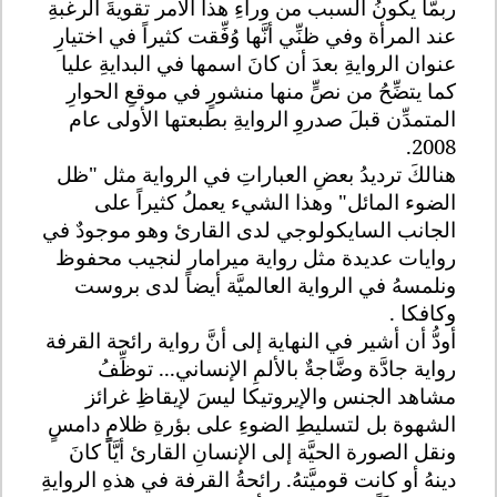
ربمَّا يكونُ السبب من وراءِ هذا الأمر تقويةَ الرغبةِ
عند المرأة وفي ظنِّي أنَّها وُفِّقت كثيراً في اختيارِ
عنوان الروايةِ بعدَ أن كانَ اسمها في البدايةِ عليا
كما يتضِّحُ من نصٍّ منها منشورٍ في موقعِ الحوارِ
المتمدِّن قبلَ صدروِ الروايةِ بطبعتها الأولى عام
2008.
هنالكَ ترديدُ بعضِ العباراتِ في الرواية مثل "ظل
الضوء المائل" وهذا الشيء يعملُ كثيراً على
الجانب السايكولوجي لدى القارئ وهو موجودٌ في
روايات عديدة مثل رواية ميرامار لنجيب محفوظ
ونلمسهُ في الرواية العالميَّة أيضاً لدى بروست
وكافكا .
أودُّ أن أشير في النهاية إلى أنَّ رواية رائحة القرفة
رواية جادَّة وضَّاجةٌ بالألمِ الإنساني... توظِّفُ
مشاهد الجنس والإيروتيكا ليسَ لإيقاظِ غرائز
الشهوة بل لتسليطِ الضوءِ على بؤرةِ ظلامٍ دامسٍ
ونقل الصورة الحيَّة إلى الإنسانِ القارئ أيَّاً كانَ
دينهُ أو كانت قوميَّتهُ. رائحةُ القرفة في هذهِ الروايةِ