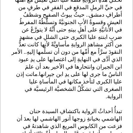
في حيِّ الرملِ المدقعِ في الفقرِ في طرفٍ من
أطرافِ دمشق.. حيثُ بيوتُ الصفيح وشظفُ
العيشِ وقسوةُ الأبِ الجنونيَّةُ وتسلُّّطُهُ المفرطُ
في الأنانيَّةِ على أهلِ بيتهِ حتى أنَّهُ لا يتورَّعُ عن
ضربِ ابنتهِ عليا الكبرى حتى الشللِ في مشهدٍ
من أكثرِ مشاهدِ الروايةِ مأساويَّةً لأنها كانت تعدُّ
النقودَ سرَّاً مع أمِّها من دون أن تسلِّمها إليهِ.. الأمر
الذي أدَّى في النهايةِ إلى اغتصابها على يدِ عبود
ابن الجيران وانتحارها في الأخير بعد أن علمَ
الناسُ ما جرى لها على يدِ ابن جيرانها.ماتت إذن
عليا الكبرى لتأخذ مكانها في المأساةِ عليا
الصغرى التي تشكِّلُ الشخصيَّة الرئيسيَّة في
الرواية.
تبدأُ أحداثُ الرواية باكتشافِ السيدة حنان
الهاشمي بخيانةِ زوجها أنور الهاشمي لها بعدَ أن
فزعت من الكابوس المريع الذي شاهدتهُ في