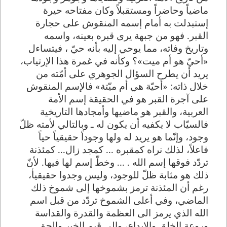
ماضياً وحاضراً ومستقبلاً وكان مفتاحه حيرة
إستبدلت به أمام إسمه المنقوش على حجارة
القبر. فهو من جبهة يرى قبره بعينه، واسمه
وتاريخ وفاته، مما يوحي إليه بأنه حيّ ، فيتساءل
«أحيّ هو أم ميت»؟ وكأنه في غمرة هذا الإرتياب،
يريد أن يطرح السؤال الجوهري على أمّته من
خلال ذاته: «أحيّة هي أم ميّتة» فالإسم المنقوش
على آجرة القبر هو في الحقيقة إسم الأمة
العربية، والقبر هو ماضيها وأمجادها التاريخية
فالسيّاب لا يكفيه أن يكون له ـ وبالتالي لأمته ظلّ
وجود، وإنّما هو يريد له ولها وجوداً حقيقياً حياً
فاعلاً، لذلك نراه كمقبره ... كمجد زال... كمئذنة
تردّد فوقها إسم الله . ... وخطّ إسم لها فيها. لأنّ
ذلك هو مثابة ظلّ للوجود، وليس وجدوا حقيقيأ،
رغم أن المئذنة ترمز بشموخها إلى شموخ ذلك
الماضي، وفي أعلى الشموخ تردّد من قبل اسم
الله الذي يرمز الى العظمة والقدرة والقداسة
وروعة الخلق والإبداع، والى قيم الخير والحق