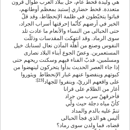
هي وليدة قحط عام، حل ببلاد العرب طوال قرون
متعددة. قحط حضاري إستبد بمعظم أوطانهم،
فباتوا يتخبّطون في ظلمة الإنحطاط، وقد قلّ
الخير في أرضهم كأنّما إحرقتها أسراب الجراد،
حتى الحبالى من النساء والأنعام ما عادت تلد
سوى الرماد. وقد انتهكت المقدسات وذللّت
النفوس وصنع من أهلّة المآذن نعال لسنابك خيل
المستعمرين. وعضّ الجوع أبناء البلاد نصارى
ومسلمين، فدبّ الفناء فيهم وسكنت ريحهم حتى
إذا جاء العصر الحديث بدأوا يتحركون لينهضوا من
كبوتهم وينفضوا عنهم غبار الإنحطاط
ويثوروا
:
[23]
على واقعهم الزريّ، وينفروا للجهاد
أغار من الظلام على قرانا
فأحرقهنّ سرب من جراد
كأنّ مياه دجلة حيث ولّي
تنمّ عليه بالدم والمداد
أليس هو الذي فجأ الحبالى
قضاه، فما ولدن سوى رماد؟