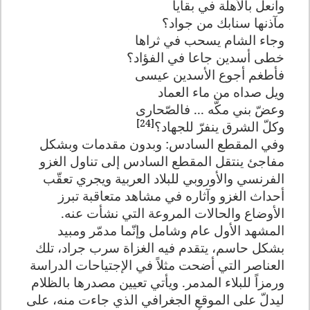
وأنعل بالأهلّة في بقايا
مآذنها سنابك من جواد؟
وجاء الشام يسحب في ثراها
خطى أسدين جاعا في الفؤاد؟
فأطغم أجوع الأسدين عيسى
ويل صداه من ماء العماد
وعضّ بني مكّه ... فالصّحارى
[24]
وكلّ الشرق ينفرّ للجهاد؟
وفي المقطع السادس: وبدون مقدمات وبشكل
مفاجئ ينتقل المقطع السادس إلى تناول الغزو
الفرنسي والأوروبي للبلاد العربية ويجري تعقّب
أحداث الغزو وآثاره في مشاهد متعاقبة تبرز
الأوضاع والحالات المروعة التي نشأت عنه.
المشهد الأول عام وشامل وإنّما مدمّر ومبيد
بشكل حاسم، يتقدم فيه الغزاة سرب جراد، تلك
العناصر التي أضحت مثلاً في الإجتياحات الدراسة
ورمزاً للبلاء المدمر. ويأتي تعيين مصدرها بالظلام
ليدلّ على الموقع الجغرافي الذي جاءت منه، على