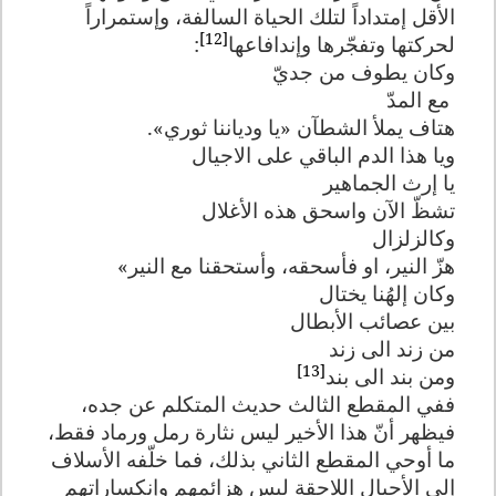
الأقل إمتداداً لتلك الحياة السالفة، وإستمراراً
[12]
لحركتها وتفجّرها وإندافاعها
:
وكان يطوف من جديّ
مع المدّ
هتاف يملأ الشطآن «يا ودياننا ثوري».
ويا هذا الدم الباقي على الاجيال
يا إرث الجماهير
تشظّ الآن واسحق هذه الأغلال
وكالزلزال
هزّ النير، او فأسحقه، وأستحقنا مع النير»
وكان إلهُنا يختال
بين عصائب الأبطال
من زند الى زند
[13]
ومن بند الى بند
ففي المقطع الثالث حديث المتكلم عن جده،
فيظهر أنّ هذا الأخير ليس نثارة رمل ورماد فقط،
ما أوحي المقطع الثاني بذلك، فما خلّفه الأسلاف
إلى الأجيال اللاحقة ليس هزائمهم وإنكساراتهم