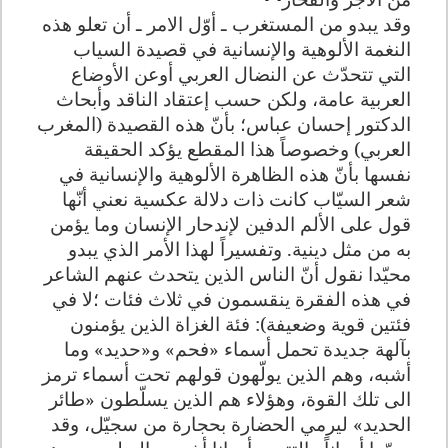
وقد يبدو من المستغرب ـ أوّل الامر ـ أن تعلو هذه
النغمة الألوهية والإنسانية في قصيدة السياب
التي تتحدّث عن النضال العربي أوعن الأوضاع
العربية عامة، ولكن حسب إعتقاد الناقد وأبحاث
الدكتور إحسان عباس؛ بأنّ هذه القصيدة (المغرب
العربي) وخصوصاً هذا المقطع يؤكد الحقيقة
نفسها بأنّ هذه الظاهرة الألوهية والإنسانية في
شعر السيّاب كانت ذات دلالة عكسية نعني أنّها
قول على الألم الدفين لإندحار الإنسان وما يؤمن
به من مثل دينية. وتفسيراً لهذا الأمر الذي يبدو
محيّدا نقول أنّ الناس الذين يتحدث عنهم الشاعر
في هذه الفقرة ينقسمون في ثلاث فئات ؛لا في
فئتين قوية وضعيفة): فئة الغزاة الذين يؤمنون
بآلهة جديدة تحمل أسماء «فحم» و«حديد» وما
أشبه، وهم الذين يولّهون قولهم تحت أسماء ترمز
الى تلك القوة، وهؤلاء هم الذين يسلّطون «طائر
الحديد» ليرمي الحضارة بحجارة من سجيّل، وقد