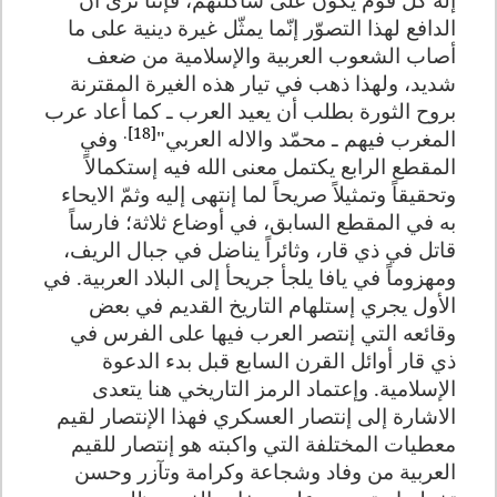
الدافع لهذا التصوّر إنّما يمثّل غيرة دينية على ما
أصاب الشعوب العربية والإسلامية من ضعف
شديد، ولهذا ذهب في تيار هذه الغيرة المقترنة
بروح الثورة بطلب أن يعيد العرب ـ كما أعاد عرب
.
[18]
المغرب فيهم ـ محمّد والاله العربي"
وفي
المقطع الرابع يكتمل معنى الله فيه إستكمالاً
وتحقيقاً وتمثيلاً صريحاً لما إنتهى إليه وثمّ الايحاء
به في المقطع السابق، في أوضاع ثلاثة؛ فارساً
قاتل في ذي قار، وثائراً يناضل في جبال الريف،
ومهزوماً في يافا يلجأ جريحأ إلى البلاد العربية. في
الأول يجري إستلهام التاريخ القديم في بعض
وقائعه التي إنتصر العرب فيها على الفرس في
ذي قار أوائل القرن السابع قبل بدء الدعوة
الإسلامية.
وإعتماد الرمز التاريخي هنا يتعدى
الاشارة إلى إنتصار العسكري فهذا الإنتصار لقيم
معطيات المختلفة التي واكبته هو إنتصار للقيم
العربية من وفاد وشجاعة وكرامة وتآزر وحسن