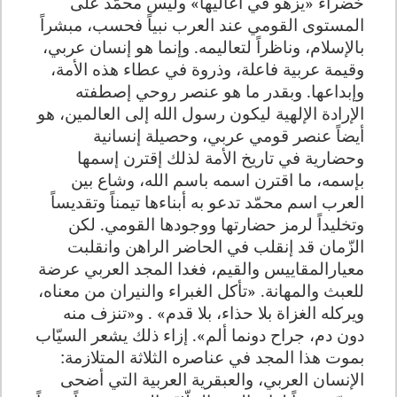
خضراء «يزهو في أعاليها» وليس محمّد على
المستوى القومي عند العرب نبياً فحسب، مبشراً
بالإسلام، وناظراً لتعاليمه. وإنما هو إنسان عربي،
وقيمة عربية فاعلة، وذروة في عطاء هذه الأمة،
وإبداعها. وبقدر ما هو عنصر روحي إصطفته
الإرادة الإلهية ليكون رسول الله إلى العالمين، هو
أيضاً عنصر قومي عربي، وحصيلة إنسانية
وحضارية في تاريخ الأمة لذلك إقترن إسمها
بإسمه، ما اقترن اسمه باسم الله، وشاع بين
العرب اسم محمّد تدعو به أبناءها تيمناً وتقديساً
وتخليداً لرمز حضارتها ووجودها القومي. لكن
الزّمان قد إنقلب في الحاضر الراهن وانقلبت
معيارالمقاييس والقيم، فغدا المجد العربي عرضة
للعبث والمهانة. «تأكل الغبراء والنيران من معناه،
ويركله الغزاة بلا حذاء، بلا قدم» . و«تنزف منه
دون دم، جراح دونما ألم». إزاء ذلك يشعر السيّاب
بموت هذا المجد في عناصره الثلاثة المتلازمة:
الإنسان العربي، والعبقرية العربية التي أضحى