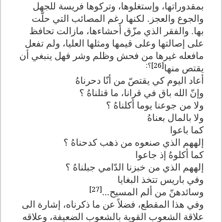
بمقدوراتها، وإستغلوها، وتركوها فريسة للجهل
والجوع والعجز. لكنها رغم المصائب التي حلّت
بها. والفقر الذي مزّق أحشاءها، مازالت تحافظ
على إصالتها وعلى قيمها ومثلها العليا، ولم تفعل
مافعله غيرها من فحش وظلم وشر فهل ينبغي أن
[26]
؟:
يقتص منها
أعاد اليوم كي يقتصّ من أنّا دحرناهُ
وإنّ الله باق في قرانا، ما قتلناهُ ؟
ولا من جوعنا يوما أكلناهُ ؟
ولا بالمال بعناهُ
كما باعوا
إلههم الذي صنعوه من ذهب كدحناهُ ؟
كما أكلوهُ إذ جاعوا
إلههم الذي من خبزنا الدّامي جبلناهُ ؟
وفي باريس تتخذ البغايا
[27]
وسائدهنّ من ألم المسيح...
وفي هذا المقطع، فضلاً عن ما ذكرناه، إشارة الى
علاقة الشعوب القوية بالشعوب الضعيفة، وعلاقه