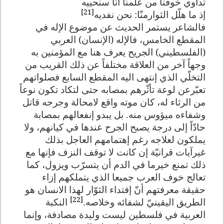
تداوي خوفنا من علمنا أنّا سنحييه
[21]
إذ ما هلّل الثوارمنّا: نحن نفديه
فالشاعر يستمر الحديث عن موضوع الإله في
المقطع الخامس، فالإله (الإنسان) العربي
(الفلسطيني) الجريح يعرف هنا مع المؤمنين به
وجهاً آخر من العلاقة مختلفاً عن ذلك القريب من
التخلّي الذي إنتهى اليه المقطع السابع فصلواتهم
تعبّرعن لوعة تأثّرهم بمصابه حتى لتكاد تكون نوعاً
من الرثاء له، كان موته واقع لامحالة وجرحه قاتل
وشفاءه ميؤوس منه. بل يبدو إنفعالهم بمصابة
حادّاً إلى درجة يصبح الجرح عندها في كيانهم، ولا
يملكون لعلاجه رغم إهتمامهم العاجل بذلك
غيرآيات قرانيّة إن كانت لا توقف النزف فإنها مع
ذلك تمنع خيرما في الدم أن يتسرّب ويزول، كما
تعالج خوف العرب جميعا الذي يتملكهم إزاء
حقيقة معرفتهم أنّ إفتداء الثوّار لهذا الانسان هو
[22]
الطريق اليقينيّ لشفائه وخلاصه.
النكبة
العربية في فلسطين ليست وليدة مصادفة، وإنما