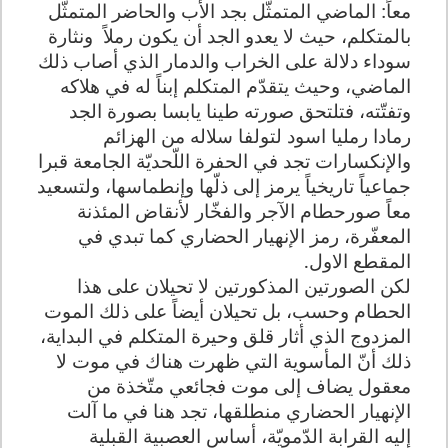
معاً: الماضي المتمثّل بجد الأب والحاضر المتمثّل
بالمتكلم، حيث لا يعدو الجد أن يكون رملاً
ونثارة
سوداء دلالة على الخراب والدمار الذي أصاب ذلك
الماضي، وحيث يتقدّم المتكلم إبناً له في هلاكه
وتفتّته، فتلتحق صورته طينا يابسا بصورة الجد
رمادا رمليا اسود لتولفا سلاله من الهزائم
والإنكسارات تجد في الحفرة اللّحديّة الجامعة قبرا
جماعياً تاريخياً يرمز إلى ذلّها وإنطماسها، ولتسعيد
معاً صورحطام الآجر والفخّار لأنقاض المئذنة
المعفّرة، رمز الإنهيار الحضاري كما تبدي في
المقطع الاول.
لكن الصورتين المذكورتين لا تحيلان على هذا
الحطام وحسب، بل تحيلان أيضاً على ذلك الموت
المزدوج الذي أثار قلق وحيرة المتكلم في البداية،
ذلك أنّ المأسوية التي ظهرت هناك في موت لا
معقول يضاف إلى موت فجائعي متّخذة من
الإنهيار الحضاري منطلقها، تجد هنا في ما آلت
إليه القرابة الدّمويّة، أساس العصبية القبلية