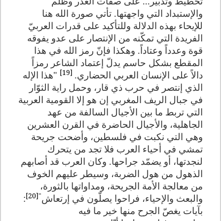
تخطيط وتدبير... على صفات الغدر وظلم
والإستبداد التي واجهتها. تأتي صورة الله هنا
للإيحاء بهذه الدلالة وللتأكيد على قدرات العربيّ
الفريدة التي تمكّنه من الإنتصار على عدو يفوقه
قوة وعدداً وعتاداً.
وهكذا فإنّ رمز الله في هذا
المقطع بشكل حاسم يدلّ إعتماد الشاعر رمزاً
[19]
دالاً على الإنسان العربي الحضاري.
"هذا الإله
الذي إنتصر في حرب ذي قار، وحمل راية الثوّار
في جبال الريف المغربي إن هو إلا القومية العربية
التي تربط ما بين الأجيال السالفة من عهد
الجاهلية، والأجيال الحاضرة في القرن العشرين
وهي التي نكبت في فلسطين، وأضحت جريحة
تمشي في أحياء العرب فلا تجد من يتحرك
لنجدتها، أو يضمّد جراحها. وكان العرب قد أصابهم
الذهول من هول الضربة، وسيطر عليهم الخوف
من معالجة الأمة الجريحة، ومداواتها بالثورة،
[20]
"
والبعث والإحياء، فراحوا يصلّون في إرتعاش
:
بآيات يغصّ الجرح منها خير ما فيه