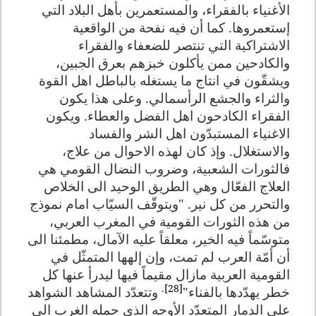
الأغنياء بالفقراء، والمستعمرين بأهل البلاد التي
إستعمروها. كما أن فيه نفحة من الواقعية
الاشتراكية التي تنتصر للضعفاء والفقراء
والكادحين ممن يأكلون خبزهم بعرق الجبين،
ويشقّون في انتاج ما يستغله بالباطل اهل القوة
والثراء والجشع الرأسمالي. وعلى هذا يكون
الفقراء الكادحون اهل الفضل والعطاء. ويكون
الاغنياء المستبدّون اهل الشر والفساد
والاستغلال. وإذ كان لهذه الاحوال من علاج،
فالثورات الشعبية، وضروب النضال القومي هي
العلاج الفعّال وهي الطريق الوحيد الى الخلاص
والتحرر من كل نير.
"ويتوقّف السيّاب امام نموذج
من هذه الثورات القومية في المغرب العربي،
متوسّماً فيه الخير، معلقاً عليه الآمال، مطمئنا الى
أن أمّة العرب لم تمت، وإن إلهها المتمثّل في
القومية العربية مازال مقيماً فيها ليدرأ عنها كل
.
[28]
خطر يهدّدها بالفناء"
وتتعدّد المشاهد الشواهد
على الدمار المتعدّد الأوجه الذي حمله الغرب الى