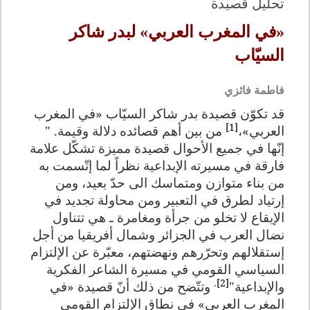
تحليل قصيدة
«في المغرب العربي» لبدر شاكر
السيّاب
فاطمة فائزي
قد تكوّن قصيدة بدر شاكر السيّاب «في المغرب
[1]
العربي»،
من بين أهم قصائده دلالة وقيمة. "
إنّها في جميع الأحوال قصيدة مميزة تشكّل علامة
فارقة في مسيرته الإبداعية نظراً لما إتّسمت به
من بناء متوازن ومتماسك الى حدّ بعيد، ومن
إرتياد لطرق في التعبير ومن محاولة تجديد في
الإيقاع لا تخلو من جرأة ومغامرة ـ هي تتناول
نضال العرب في الجزائر وشمال أفريقيا من أجل
إستقلالهم وتحرّرهم ونهضتهم، معبّرة عن الإلتزام
السياسي القومي في مسيرة الشاعر الفكرية
.
[2]
والإبداعية"
وتتّضح من ذلك أنّ قصيدة «في
المغرب العربي» في نطاق الإلتزام القومي