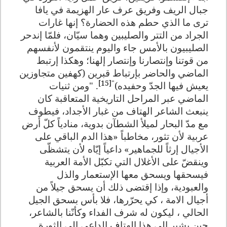
جبال الريف وفريق عرف عار الهزيمة في يافا
ترى ما الذي حطم هذه الحضارة؟ إنها غارات
الجراد من التتر والصليبين وهما سيّان، فلمّا إندحر
الصليبيون بالأمس جاء واليوم ينتقمون لأنفسهم
من قوتنا وإنتصارنا وإنتصار إلهنا؛ وهكذا إرتبط
الماضي والحاضر بإرتباط قبرين (كهفين متجاوزين
[15]
"
يعيش فيها الجدّ وحفيده)
.
"ومن ثنيات
الماضي عبر المراحل التاريخية المتعاقبة كان
ينبعث الشاعر الهتاف من غبار الأجداد، فيطوف
مع مدّ البحار لميلأ الشطآن بدوية، منادياً كلّ أرض
عربية لأن تثور، مخاطباً «هذا الدم الباقي على
الأجيال إرثاً للجماهير» داعياً إيّاه لأن يتشظّى
وينقضّ على الأغلال التي تكبّل الأمة العربية
فيسحقها ويسحق معها الإستعمار والذل
والعبودية، وإذا إقتضى ذلك أن يسحق جيلاً من
أجيال الامة ، كي يحرّرها، فلا بأس بسحق الجيل
الحالي ، ليكون له شرف الفداء وكأنّنا بالشاعر،
حين يشير إلى هذا الهتاف الداعي إلى الثورة