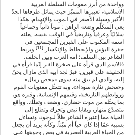
وواحدة من أبرز مقومات السلطة العربية
الاسلامية، تعبيرها المميّز حيث يماثل طرفاها الجدّ
الأكبر وسيلة الأصغر في الموت والإنهدام. هكذا
يعي المتكلّم وضعه الراهن : موتاً ذاتياً وجماعياً
سلاليّاً وعرقياًً وتاريخياً في الوقت نفسه، يعلنه
اسمه المكتوب على القبرين المجتمعين في
[11]
حفرة البؤس والإنحطاط والإنكسار.
ويربط
الشاعر بين السلف؛ أمة العرب وبين الخلف،
فالاسم الذي قرأه على صخرة القبر إنّما قرأه في
الحقيقة على قبرين: قبرٌ لجد أبيه الذي مازال يحنّ
إليه، والذي لم يبق منه سوى «محض رمال»
و«محض نثارة سوداء». وبه تتمثّل معنويات القوم
وروابطهم التاريخية، وقيمهم الإنسانية، وقبره هو،
بما يمثّله من موت حضاري، وضعف وتفلّك، وواقع
متصدّع منهار، وبقايا نبض وتحرك وتطلع إلى
الحياة مما إعتبره الشاعر ظلاً للوجود، وتساءل
بسببه عمّا إذا كان حياً أم ميّتاً. وكأنه يريد أن يجعل
من الحياة العربية العصرية في بعض وجوهها على