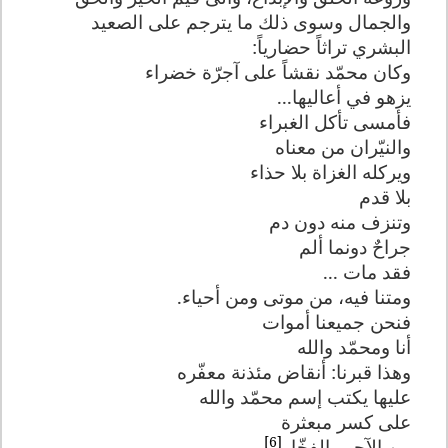
والجمال وسوى ذلك ما يترجم على الصعيد
البشري تراثاً حضارياً:
وكان محمّد نقشاً على آجرّة خضراء
يزهو في أعاليها...
فأمسى تأكل الغبراء
والنيّران من معناه
ويركله الغزاة بلا حذاء
بلا قدم
وتنزف منه دون دم
جراحٌ دونما ألم
فقد مات ...
ومتنا فيه، من موتى ومن أحياء.
فنحن جميعنا أموات
أنا ومحمّد والله
وهذا قبرنا: أنقاض مئذنة معفّره
عليها يكتب إسم محمّد والله
على كسر مبعثرة
[6]
من الآجر والفخّار