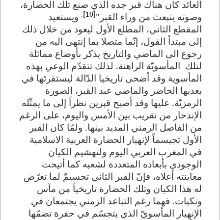
العائد كان هناك قبر جده الذي صنع تلك الحضارة،
.
[10]
وصوته ينبعث من وراء القبر"
ويستعيد
المقطع الثاني، المطلع الأول ليعود من خلال ذلك
إلى مبتدأ القول، إنّما متصلا بما إنتهى اليه من
رجوع الى الماضي والتاريخ يذكر بأوضاع مماثلة
لتلك
المأسويّة الراهنة. لذلك تتقدّم الوعي بهذه
المأسوية وقد أضحى تاريخيا الدّالة ليستقرئها في
بعديها الحاضر والماضي عبد القبر، الصورة
الرمزيّة. عليها وقد أصبح قبرين نظراً إلى ما يمثّله
الإندحار من تقريب بين الأمس واليوم، على الرغم
من الفاصل الزمني المديد بينها. ولمّا كان القبر
الأول تجيسماً لإنهيار الحضارة العربية الاسلامية
في المغرب العربي اليوم ولتهشيم الكيان
الوجودي بأبعاده المتعددة لشعبه كما أتيحت
معاينته أعلاه، فإنّ القبر الثاني تجسيمٌ لما تعرّض
له هذا الكيان وتلك الحضارة تاريخياً من مآس
ونكبات. فهما رغم التباعد الزمني يجتمعان في
الإنهيار المأسويّ الذي يتجسّم في حفرة تضمّها