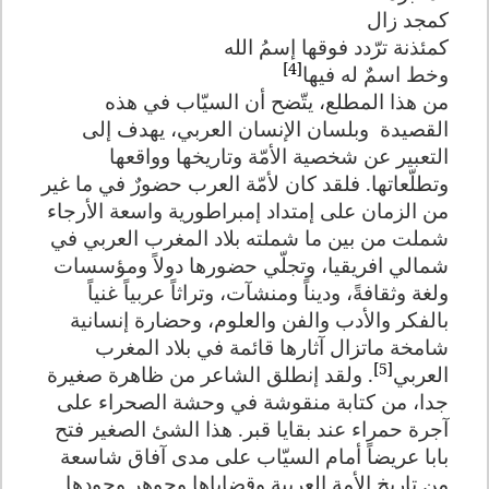
كمجد زال
كمئذنة ترّدد فوقها إسمُ الله
[4]
وخط اسمٌ له فيها
من هذا المطلع، يتّضح أن السيّاب في هذه
القصيدة
وبلسان الإنسان العربي، يهدف إلى
التعبير عن شخصية الأمّة وتاريخها وواقعها
وتطلّعاتها. فلقد كان لأمّة العرب حضورٌ في ما غير
من الزمان على إمتداد إمبراطورية واسعة الأرجاء
شملت من بين ما شملته بلاد المغرب العربي في
شمالي افريقيا، وتجلّي حضورها دولاً ومؤسسات
ولغة وثقافةً، وديناً ومنشآت، وتراثاً عربياً غنياً
بالفكر والأدب والفن والعلوم، وحضارة إنسانية
شامخة ماتزال آثارها قائمة في بلاد المغرب
[5]
العربي
. ولقد إنطلق الشاعر من ظاهرة صغيرة
جدا، من كتابة منقوشة في وحشة الصحراء على
آجرة حمراء عند بقايا قبر. هذا الشئ الصغير فتح
بابا عريضاً أمام السيّاب على مدى آفاق شاسعة
من تاريخ الأمة العربية وقضاياها وجوهر وجودها