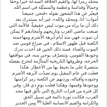
محمّد رمزاً لها، والقيم الخلّاقة المبدعة خيراً وحقاً
وجمالاً وقداسةً وعظمة والمتمثّلة في اسم الله.
فيعبّر عن هذا الشعور بقوله «فنحن جميعنا
أموات؛ أنا، ومحمّد والله». غير أنه يستدرك بعد
ذلك أن ما يراه من موت ليس حقيقياً، فالأمة التي
صنعت ماضي العرب وتاريخهم وأمجادهم لا يمكن
أن تموت. فهي منذ أيام أبرهة الأشرم ومهاجمته
الكعبة قبل ظهور الاسلام ، في صراع قومي ضد
الموت والفناء. فمنذ ذلك الحين قد أخذت تدرك
وجودها القومي، وتتصرّف بوحي منه، في مواقفها
الحرجة، وظروفها التاريخية المتأزّمة لتخرج بفضله
منتصرةً على ما يحيط بها من الأخطار. هكذا
فعلت في عام المقبل يوم تصدّت لأبرهه الأشرم
وجنوده وأفياله، وردتهم عن الكعبة رمز كرامتها
ووجودها وقيمها، وهكذا فعلت يوم ذي قار، وفي
كل فترة من فترات التاريخ التي تألّق فيها مجد
العرب، فكانت ثورة دائمة في سبيل الحق
[8]
والكرامة والقيم الانسانية العليا.
ومن الجدير