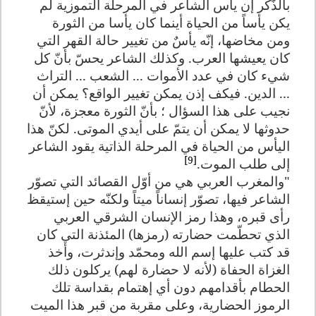
بالذّكر إن يأس الشاعر في المرحلة التموزية لم
يكن يأساً من الحياة أينما كان يأسا من الثورة
ومن مخاضها، إنّه يأسٌ من تغيير حالة القهر التي
كان يعيشها العرب. وكذلك الشاعر يحسّ بأنّ كل
شيء كان في عدد الأموات ... الشعب ... التراث
... الدين. فيكف إذن يمكن تغيير الواقع؟ يمكن أن
نجيب على هذا السؤال ؛ بأنّ الثورة معجزة، لأنّ
حدوثها لا يمكن أن يتمّ على أيدي الموتى. لكنّ هذا
اليأس من الحياة في المرحلة الذاتية يقود الشاعر
[9]
إلى طلب الموت.
"والمغرب العربي هي من أوّل القصائد التي تصوّر
الشاعر فيها، تصوّر إنساناً ميتاً ولكنّه حين إستيقظ
رأى قبره، وهذا رمز الإنسان الشرقي العربي
الذي تحطّمت حضارته (رمزها) المئذنة التي كان
قد كتب عليها إسم الله ومحمّد وإندثرت، وأخذ
الغزاة الحفاة (لأنه لا حضارة لهم) يركلون ذلك
الحطام بأقدامهم دون أي إهتمام بقداسة تلك
الرموز الحضارية، وعلى مقربة من قبر هذا الميت