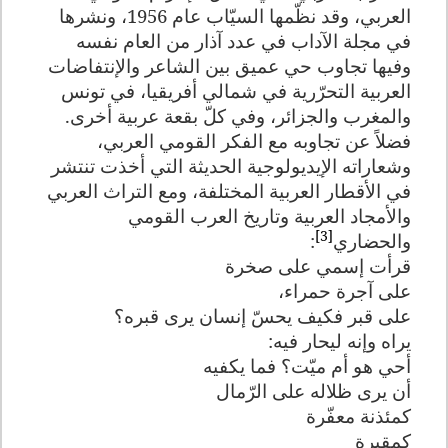
العربي، وقد نظّمها السيّاب عام 1956، ونشرها
في مجلة الآداب في عدد آذار من العام نفسه
وفيها تجاوب حي عميق بين الشاعر والإنتفاضات
العربية التحرّرية في شمالي أفريقيا، في تونس
والمغرب والجزائر، وفي كلّ بقعة عربية أخرى.
فضلاً عن تجاوبه مع الفكر القومي العربي،
وشعاراته الإيديولوجية الحديثة التي أخذت تنتشر
في الأقطار العربية المختلفة، ومع التراث العربي
والأمجاد العربية وتاريخ العرب القومي
[3]
والحضاري
:
قرأت إسمي على صخرة
على آجرة حمراء،
على قبر فكيف يحسّ إنسان يرى قبره؟
يراه وإنه ليحار فيه:
أحي هو أم ميّت؟ فما يكفيه
أن يرى ظلاله على الرّمال
كمئذنة معفّرة
كمقبرة