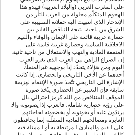
على المغرب العربي (والبلاد العربية) فيبدو هذا
الهجوم للمتكلّم محاولة من الغرب للثأر من
الإندحار الذي انتهيت اليه حملاته الصليبية على
الشرق من ناحية، نتيجة للتناقض القائم بين
حضارة عربية قائمة على الايمان والوفاء والقيم
الاخلاقية السامية وحضارة غربية قائمة على
المنفعة المادية والنهب والاستغلال من ناحية ثانية.
إن الصراع الراهن بين الغرب الذي يغزو العرب
اليوم ومن هؤلاء يتحدّد إذاً بوجهيه غيرالمنفكّ
أحدهما عن الآخر، التاريخي والحضاري. إذا كانت
الإشارة الى التاريخي تتّخذ صورة الإنتقام لهزيمة
سابقة فإن التعبير عن الحضاري يتّخذ صورة
الموقف المتناقض من الله كرمز اختزالي دال
على رؤية حضارية شاملة. فالعرب إذا يصونونه وإلا
يرتدّون عليه أو يخونونه أو يخضعونه لحاجاتهم
العابرة ومصالحهم المادية المتقلّبة إنما يحافظون
على القيم والمبادئ المرتبطة به أو الممثلة فيه
كالخير والعدل والصدق والوفاء في حين لا يحفل