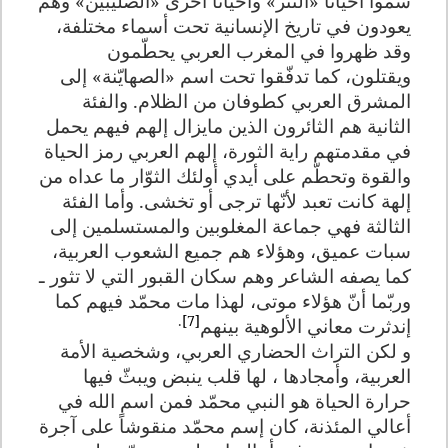
سمّوا أحياناً «التتر» وأحيانا أخرى «الصليبين» وهم
يعودون في تاريخ الإنسانية تحت أسماء مختلفة،
وقد ظهروا في المغرب العربي يحطّمون
ويقتلون، كما تدفّقوا تحت اسم «الصهايّنة» إلى
المشرق العربي كطوفان من الظلام. والفئة
الثانية هم الثائرون الذين مايزال إلهم فيهم يحمل
في مقدمتهم راية الثورة، إلهم العربي رمز الحياة
والقوة وتحطّم على أيدي أولئك الثوّار ما عداه من
إلهة كانت تعبد لأنّها ترجى أو تخشى. وأما الفئة
الثالثة فهي جماعة المغلوبين والمستسلمين إلى
سبات عميق، وهؤلاء هم جميع الشعوب العربية،
كما يصفه الشاعر وهم سكان القبور التي لا تثور ـ
وربّما أنّ هؤلاء موتى، لهذا مات محمّد فيهم كما
.
[7]
إندثرت معاني الألوهية بينهم
و لكن التراث الحضاري العربي، وشخصية الأمة
العربية، وأمجادها ، لها قلب ينبض ويبثّ فيها
حرارة الحياة هو النبي محمّد فمن اسم الله في
أعالي المئذنة، كان إسم محمّد منقوشاً على آجرة