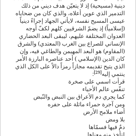
دينية (مسيحية) إذ لا يتعيّن هدف ديني من ذلك
التدمير الذي عوين أعلاه، والذي كان من ضحاياه
عيسى المسيح نفسه، لايأتي الجهاد إجراءً دينياً
(إسلامياً) إذ يضمّ الشرقيين كلهم لكفّ أوجه
العدوان المختلفة عليهم، ليبقى البعد الحضاري
الإنساني للصراع بين الغرب (المعتدي) والشرق
(المقاوم) هو البعد المهيمن والطاغي فيه، وإن
كان الدين (الإسلامي ) أحد عناصره البارزة الأمر
الذي يتيح تقديمه مجازاً رمزاً دالاً على الكل الذي
[29]
ينتمي إليه
:
قرأت اسمي على صخرة
تنفّس عالم الأحياء
كما يجري دم الأعراق بين النبض والنّبض
ومن آجرة حمراء ماثلة على حفره
أضاء ملامح الأرض
بلا ومض
دمٌ فيها فسمّاها
لتأخذ منه معناها