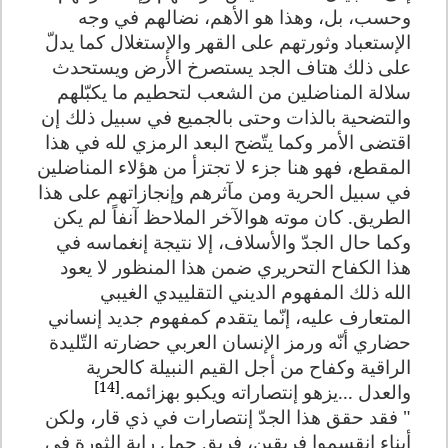
وحسب، بل، وهذا هو الأهم، نضالهم في وجه
الإستعباد وثورتهم على القهر والإستغلال كما يدلّ
على ذلك هتاف الجد يستصرخ الأرض ويستحدث
سلالة المناضلين من الشعب لتحطيم ما يكبّلهم
والتضحية بالذات وحتى بالجميع في سبيل ذلك إن
اقتضى الأمر وكما يتّضح البعد الرمزي لله في هذا
المقطع، فهو هنا جزء لا تجتزأ من هؤلاء المناضلين
في سبيل الحرية ومن مآثرهم وإنجازاتهم على هذا
الطريق. كان موته هوالآخر الملاحظ آنفاً لم يكن
وكما حال الجدّ والأسلاف، إلا نتيجة إنغماسه في
هذا الكفاح التحريري ضمن هذا المنظور لا يعود
الله ذلك المفهوم الديني التقلييدي الغيبي
المتعارف عليه، إنّما يتقدم كمفهوم جديد إنساني
حضاري أنّه ورمز الإنسان العربي حضارته التّليدة
الراقية وكفاح من أجل القيم النبيلة كالحرية
[14]
والعدل ...يزهو إنتصاراته ويكبو بهزائمه.
" فقد حقق هذا الجدّ إنتصارات في ذي قار، ولكن
أبناء إنقسموا فريقين، فريق حمل راية الثورة في