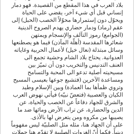
بلاد العرب في هذا المقطع من القصيدة. فهو دمار
إنساني قبل أي شيء آخر، يقضي على الحياة
ويحوّل دون إستمرارها محوّلاً الخصب (الحبل) إلى
عقم (رماد) ودمار حضاري يهدم الصروح الدينية
(الجوامع) رموز التآلف والإنسجام ويمتهن
شعائرها المقدسة (أهلّة المآذن) فيما هو يصطنعها
وسائل مبتذلة (نعال خيل) لأعمال الحربية وغاياته
العدوانية. يحتاج بلاد الشام وحشية تجمع الى
العنف التدنيس والتخريب دون أن تميّز بين
مسيحيته أصلية تدعو الى المحبة والتسامح
ومساعدة الآخرين (فتشبع جوعها بعيسى المسيح
وتروي ظمأها بما العمادة) وبين الإسلام وطيد
الكيان والعصبية (فتعضّ نبيّه) فيأتي نهوض العرب
والشرق للجهاد دفاعاً عن الخصب والحياة، عن
الدين والحضارة، عن تراب الأرض ومائها ضد ما
يصيبها من مكروه ومن يتعرض لها بالأذى.
على أن الجهاد هنا، مثله مثل الصلبيّة ليس مفهوماً
دينياً. فكما أنّ الغزوات الصلبية لا تقدّم هنا حملات