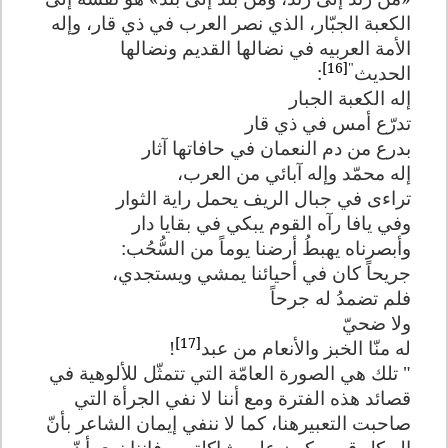
الكعبة الجبّار، الذي نصر العرب في ذي قار، وإله
الأمة العربيه في نضالها القديم ونضالها
[16]
"
الحديث
:
إله الكعبة الجبار
تدرّع أمس في ذي قار
بدرع من دم النعمان في حافاتها آثار
إله محمّد وإله آبائي من العرب،
تراءى في جبال الريف يحمل راية الثوار
وفي يافا رآه القوم يبكي في بقايا دار
وأبصرناه يهبطُ أرضنا يوماً من السُّحُب:
جريحاً كان في أحيائنا يمشي ويستجدي،
فلم تضمدُ له جرحاً
ولا ضحيّ
[17]
له منّا الخبز والأنعام من عبد
!
" تلك هي الصورة العامّة التي تتمثّل للألوهية في
قصائد هذه الفترة ومع أننا لا نفي الجرأة التي
صاحبت التعبيرهنا، كما لا ننفي إيمان الشاعر بأنّ
إله كل قوم يكون على شاكلتهم، فإننا نرى أنّ