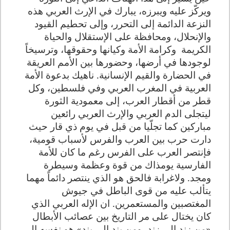
ويركّز عليه ويبرزه، يبارك في الإرث العربي هذه
النزعة الدائمة إلى التحرر، وإلى تحطيم القيود
والإنحلال، ومحافظة على الإستقلال والحياة
الكريمة
وكرامة الأمة وكيانها وحقوقها، وترسيخاً
لوجودها في أرضها، وحضورها بين الأمم العريقة
في الحضارة والقيم الإنسانية. ناهيك بدعوة الأمة
العربية في المغرب العربي وفي فلسطين، وكل
قطر من أقطار العرب، إلى معمودية الثورة
ليتجلى الدم العربي والإرث العربي رائعين
مباركين كما تجلّيا من قبل في يوم ذي قار حيث
دارت حرب بين العرب والفرس لأسباب قومية،
فإنتصر العرب على الفرس رغم ما كان للأمة
الفارسية يومذاك من قوة وعظمة وسيطرة
ومجد. ولاغرابة فالحق هو الذي ينتصر دائماً مهما
يتألب عليه من قوى الباطل في جيوش
المغتصبين والمستعمرين. ان الإله العربي الذي
كان يختال على مر التاريخ بين عصائب الأبطال
«من زند إلى زند، ومن بند إلى بند» هو نفسه إلى