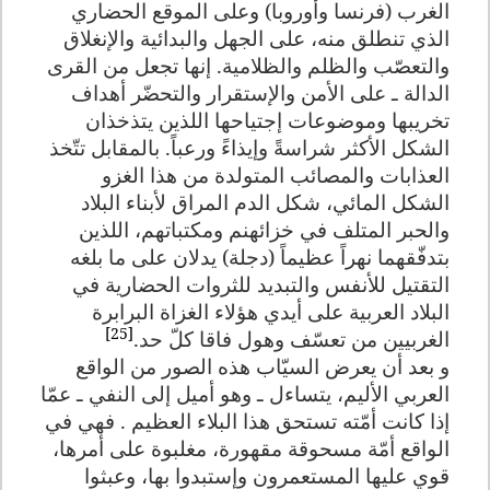
الغرب (فرنسا وأوروبا) وعلى الموقع الحضاري
الذي تنطلق منه، على الجهل والبدائية والإنغلاق
والتعصّب والظلم والظلامية. إنها تجعل من القرى
الدالة ـ على الأمن والإستقرار والتحضّر أهداف
تخريبها وموضوعات إجتياحها اللذين يتذخذان
الشكل الأكثر شراسةً وإيذاءً ورعباً. بالمقابل تتّخذ
العذابات والمصائب المتولدة من هذا الغزو
الشكل المائي، شكل الدم المراق لأبناء البلاد
والحبر المتلف في خزائهنم ومكتباتهم، اللذين
بتدفّقهما نهراً عظيماً (دجلة) يدلان على ما بلغه
التقتيل للأنفس والتبديد للثروات الحضارية في
البلاد العربية على أيدي هؤلاء الغزاة البرابرة
[25]
الغربيين من تعسّف وهول فاقا كلّ حد.
و بعد أن يعرض السيّاب هذه الصور من الواقع
العربي الأليم، يتساءل ـ وهو أميل إلى النفي ـ عمّا
إذا كانت أمّته تستحق هذا البلاء العظيم . فهي في
الواقع أمّة مسحوقة مقهورة، مغلبوة على أمرها،
قوي عليها المستعمرون وإستبدوا بها، وعبثوا