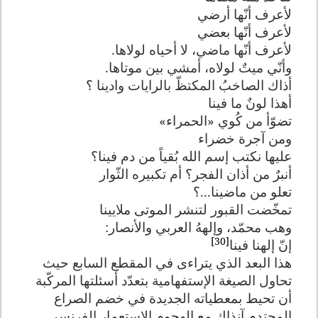
لأعرف أنّها أرضي
لأعرف أنّها بعضي
لأعرف أنّها ماضي، لا أحياه لولاها.
وأنّي ميتٌ لولاه، أمشي بين موتاها.
أذاك الصاخبُ المكتظّ بالرايات وادينا ؟
أهذا لونٌ ما فينا
تضوّأ من كُوي «الحمراء»
ومن آجرة خضراء
عليها نكتب إسم الله بُقياً من دم فينا؟
أنبرٌ من أذان الفجر؟ أم تكبيره الثّوار
تعلو من ماضينا...؟
تمخّضت القبور لتنشر الموتى ملايينا
وهب محمّد، وإلههُ العربي والأنصار:
[30]
إنّ إلهنا فينا
هذا البعد الذي يتراءى في المقطع السابع حيث
تحاول الصيغة الإستفهامية بتعدّد أسئلتها المركّبة
أن تحيط بمعطياته الجديدة في خضم الصراع
المحتدم آنذاك مع الهجوم الإستعمار الفرنسي