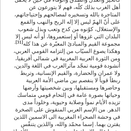
أهل الغرب بذلك كلّه، فهم لا يتورعون عن
المتاجرة بالله وتسخيره لمصالحهم وإحتياجاتهم،
على أنّ الهمّ ليس إلا إله الربح والنهب والقمع
والإستغلال، كوّنوه من كدح وتعب وبذل شعوب
البلدان التي غزوها أو إستعمروها، أو أنه ليس إلا
.
[31]
مجموعة القيم والمبادئ المعبّرة عن هذا كله
وهكذا يصوغ السيّاب من إلتزامه القومي العربي،
ومن الثورة العربية المغربية في شمالي أفريقيا،
أنشودة قومية تمجّد مآثرالعرب في اللغة والدين،
ولا عمران والحضارة، والقيم الإنسانية، وتربط
ربطاً قوياً لا ينفصم بين ماضي الأمة العربية
وحاضرها ومستقبلها، وبين شخصيتها وأرضها
وحياتها بصورة عامة في إلتحام قومي متماسك
تزيده الأيام نمواً وصلابة وحيوية، وخلوداً مدى
الدهر. من الإسم العربي المنقوش على الصخرة
في وحشة الصحراء المغربية الى الاسمين اللذين
يقترن بهما. إسما محمّد والله، واللذين يتنفّس