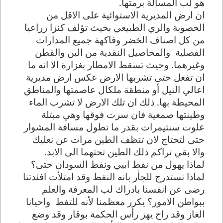
هو لب المسألة برمتها
.
ان ارض المديرية الاستوائية على الاقل من
الخصوبة والري الطبيعي بحيث تؤلف كنزا زراعيا
من كل اصناف الخضر وفاكهة جميع المدارات
الفصلية
والمحاصيل النقدية من البن والقطن
وغيرهما. وحيث تسقط الامطار بغزارة الا انه ما
ان تفعل حتى تشربها الارض عكس ارض مديرية
اعالي النيل أو منطقة ملكال عاصمتها والمناطق
المحيطة بها. ذلك ان تلك الارض لا تشرب الماء
وطينتها صمغية فان سرت فوقها وهي مبتلة
علوت سنتيمرات بقدر ما تطول مسافة المشوار
حتى لتحتاج لان تنظف الطين مرات عن نعليك
والا بقي تراكم ذلك الطين تحتهما الى الابد
.
لماذا يهول من نفط ابيي ونفط السودان حتى؟
لماذا نستدرج للجأر بانه النفط وقد امتلأت افئدتنا
رضى عن انفسنا بادراك لب المعرفة والعلم
ببواطن الامور؟ يكرر معظمنا لأنه للتفط
واحيانا
الغاز وقد راح يهز رأس الحكمة بوقار وقد وضع