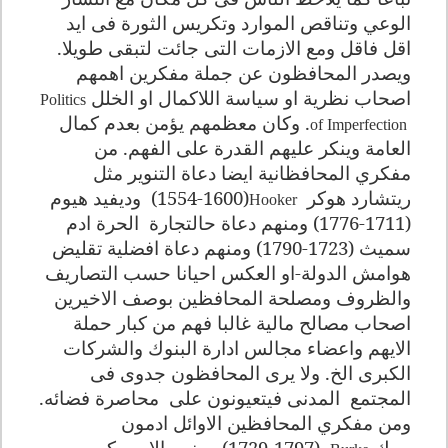
الوعي وتناقص الموارد وتكريس الثورة فى ايد
اقل فاقل ومع الازمات التى جائت لتبقى طويلا
.
ويصدر المحافظون عن جملة مفكرين اهمهم
اصحاب نظرية او سياسة اللاكمال او الخلل
Politics
.
وكان معظمهم يؤمن بعدم كمال
of Imperfection
العامة وينكر عليهم القدرة على الفهم. من
مفكري المحافظانية ايضا دعاة التنوير مثل
ريتشارد هوكر
(1554-1600)
وديفيد هيوم
Hooker
(1711-1776) ومنهم دعاة حالتجارة
الحرة ادم
سميث (1723-1790) ومنهم دعاة افضلية تقليض
هوامش الدولة-او العكس احيانا حسب التصاريف
والظروف ومصلحة المحافظين بوصف الاخيرين
اصحاب مصالح مالية غالبا فهم من كبار حملة
الايهم واعضاء مجالس ادارة البنوك والشركات
الكبرى الخ. ولا يرى المحافظون جدوى فى
المجتمع
المدنى فيتعيونون على
محاصرة فضائه
.
ومن مفكري المحافظين الاوائل ادمون
بيرك
(1729-1797)
ومنهم الاميريكى