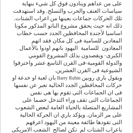
على من عداهم وينادون فوق كل شيء بنهاية
سياسات العنف والحرب والتسلح. وقد استهدفت
تلك الحركات جماعات بعينها من اعراب الشتات.
ذلك انه حيث يحقق مشروع الناتو المذكور مكونا
اساسيا لأجندة المحافظين الجدد حسب خطاب
المعادين للسامية فى كل مكان فقد اتهم
المعادون
للسامية
اليهود بانهم اودوا بالأعمال
الكبرى- ويقصدون بذلك المشروع القومي
والدولة القومية-فى القرن التاسع عشر واخترقوا
الشيوعية فى القرن العشرين
.
ويقول باري روبين
بان لعبة او خدعة او
Barry Rubin
حركات المحافظين الجدد الحالية تعبر عن نفسها
فى ان الجماعات التى تقوم بها هى نفس
الجماعات التى تقف وراء التدخل خصما على
المشاريع المتصلة بالحياة العامة لبعض الشعوب
على مر الزمان. ويؤكد باري ان الحركة الحالية
التى تقودها طائفة معينة من اليهود اعرفهم
باعراب الشتات لم
تكن لصالح
الشعب الامريكى