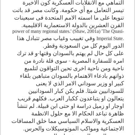
التماهي مع الانقلابات العسكرية كون الاخيرة
تيسر التعامل مع أي حكومة. وكانت مصر قد باتت
تنويعا على ما اسمته الامم المتحدة فى سبعينات
القرن العشرين بالدولة الاستعمارية الاقليمية
.
power of many regional states.' (Shaw, 2001a) 'The Quasi-
وفي تغييب وغياب مصر تتبادل هذا
Imperial State.
الدور اليوم كل من السعودية وقطر
.
على كل حال لم يهتم بالسودان وقتها-و قد ترك
امره للسفارة المصرية - سوى قلة نادرة من
ناحية ومن ناحية اخرى تحين التواقون لتلميع
ذواتهم بادعاء الاهتمام بالسودان متباهين بلقاء
كبير او وزير سوداني الامر الذي لا يعنى
للسودانيين شيئا. فلم يكن كبار السودانيين
يتعالون او يتباعدون ككبار العرب. فكلهم قريب
اوجار او زميل دراسة او حتى ابن قبيلة. لم تنشأ
ظاهرة تباعد الحكام الا مع حلول الانظمة
العسكرية والاسلام السياسي مما خلق المسافات
الاجتماعية ومواكب الموتوسيكلات والحرس
.