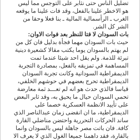
تضليل الناس حتى نثابر على التوجس مما ليس
هو الاخطر علينا بالفعل، وقد فات علينا ما يوقعه
الغرب ـ الرأسمالية المالية ـ بنا فعلا وحقا من
الشر كل الشر
.
بات السودان لا فتا للنظر بعد فوات الاوان
:
حيث بات السودان مهما فجأة بدليل فان كل من
لم يهتم بالسودان يوما يكتب مقالا كشعيرة دينية
تبرئة للذمة. ولم يقل احد شيئا عندما تمت
المساهمة في تمزيقه بالفعل، بمصادرة التجربة
الديمقراطية السودانية وكانت تجربة السودان
الديمقراطية تحرج بعضهم في حوشهم الخلفي،
قياسا فالذي حدث هو انه لم تعـــد ثمة معارضة
تحمي السودان حيال ما يحيق به، وقد ثابر البعض
على تأييد الانظمة العسكرية خصما على
الديمقراطية، ما ان انقضى زمان عبدالناصر الذي
ساند الحركات التحررية واحتضن مناضلي القارة
كافة. فان باتت مصر جاهلة ليس بالسودان وانما
بالقارة، فقد داهمنا جميعا الغول الذي لا يعرف الا