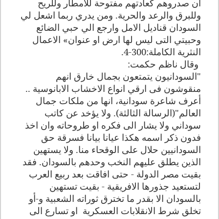
ان صدروهم كعادتهم مفتوحة للامطار وللريح
وللبرق والرعد والحرية. ومن يدري ربما اشعل لي
السودان قناديل الامل وارجع الي حبي الضائع
وحبيتي التى ليس لها ارض او عنوان» الاعمال
النثرية الكاملة:300-4
.
وقال ناظم حكمت
:
"
السودانيون يتمتعون بجمال خارق انهم
منقوشون فى ارقي انواع الاخشاب الابانوسية ..
أعرف شاعرة سودانية، انها من ملكات جمال
العالم"(الرسالة الثالثة). ولا يؤخد عن كاتب
سوداني ولا يشار الى فكره او طروحاته وان اخذ
فدون ذكر اسمه هكذا عيانا بيانا فسرقة حق
السودانيين حلال على الوقحاء منا. ولا يستهين
الذين يطلق عليهم النخب وحدهم بالسودان. فقد
بقيت مصر الدولة - حتى افاقت بعد ربيع العرب
لتستعيد جذورها الافريقية - بقيت تستهين
بالسودان الا بقدر ما تخترق ثوراته الشعبية و-أو
تخلق شرط الانقلابات العسكرية
او تسارع الى