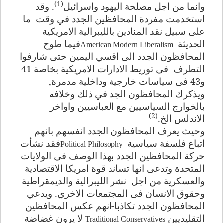
(1)
وانما من اجل مصلحة اليهود واسرائيل
. وقد
استخدمت مفردة المحافظين الجدد في وقت
ما
على سبيل نقد المنادين بالليبرالية الامريكية
الحديثة
فيما طوح
American Modern Liberalism
المحافظون الجدد الى اقسي اليمين حتى شارفوا
التطرف
فى توريط الادارات الامريكية بخاصة 41
و43 فى سياسات خارجية وداخلية مدمرة,
ويذكرك المحافظون الجد في ذلك وخلافه
بالخوارج السياسيين مع العباسيين واواخر
(2)
الاندلس الخ.
وحيث يعرف المحافظون الجدد انفسهم بانهم
اتباع فلسفة سياسية
فقد نشأت
Political Philosophy
حركة المحافظين الجدد بهذا الوصف فى الولايات
المتحدة وتدعى انها تساند قوة امريكا الاقتصادية
والعسكرية من اجل
نشر الليبرالية والديمقراطية
وحقوق الانسان فى المجتمعات الاخري. ويدعي
المحافظون الجدد تكاذبا-انهم عكس المحافظين
التقليديين
لا يرون غضاضة
Traditional Conservatives