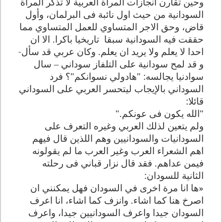
وحين تقارن انجازات المرأة العربية لا تذكر المرأة
السودانية من حيث اول نائبة فى البرلمان، وأول
قاض، وحق الاجر المتساوي للعمل المتساوي مما
حققت فيه السودانية سبقا
تاريخيا باكرا. الا ان
احدا لا يعلم ولا يريد ان يعلم. وكان عربي قد سأل-
و قد لمح سودانية على التلفاز سوداني – سال
سوادنيا يجالسه: "هادولي نسوانكم"؟ فرد
السوداني بالإيجاب ليتحسر العربي على السوداني
قائلا
:
"
الله يكون فى عونكم
".
ولم يتعين لذلك العربي وغيره التعرف على
السودانيات والسودانيين وهم اللذين قال فيهم
اهم الشعراء العرب وغير العرب ما لم يقولونه
فيمن عداهم. فقد قال نزار قباني فى رحلته
الثانية للسودان
:
«ها انا مرة اخرى في السودان فهل يمكنني ان
اصرخ هنا كما اشاء. وانزف كما اشاء، انا اعرف
السودان جيدا واعرف السودانيين جيدا، واعرف