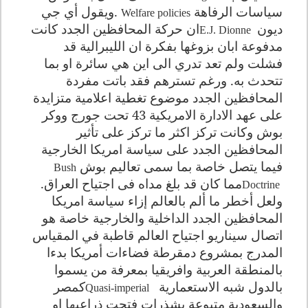
سياسات الرفاهة
.
ويقول أي جي
Welfare policies
ديون
ان حركة المحافظين الجدد كانت
E.J. Dionne
مدفوعة ابان بزوغها بفكرة ان الليبرالية قد
فشلت ولم تعد تدري الى اين هي سائرة او بما
تتحدث به. ورغم تسترهم فقد باتت مفردة
المحافظين الجدد موضوع تغطية اعلامية متزايدة
على عهد الادارة الامريكية 43 تحت جورج ووكر
بوش وكانت تركز اكثر ما تركز على تأثير
المحافظين الجدد على سياسة امريكا الخارجية
فيما يتصل خاصة بما سمى تعاليم بوش
Bush
مما كان قد بلغ مداه فى اجتياح العراق.
Doctrine
ولعل أخطر ما ألم بالعالم إزاء سياسة امريكا
المحافظين الجدد الداخلية والخارجية خاصة هو
اتصال سيناريو اجتياح العالم قاطبة في المقياس
المدرج بمشروع دمقرطة فضاءات أمريكا بدءا
بالمنطقة العربية وافريقيا بمعرفة من يسموا
بالدول شبه الاستعمارية
كمصر
Quasi-imperial
والسعودية متبوعة بشذرات فتحت ذراعيها او