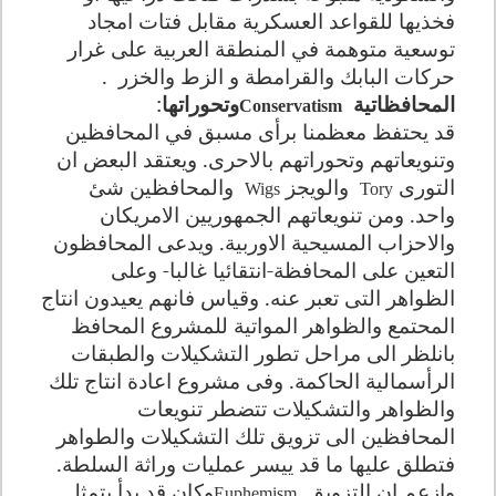
فخذيها للقواعد العسكرية مقابل فتات امجاد
توسعية متوهمة في المنطقة العربية على غرار
حركات البابك والقرامطة و الزط والخزر
.
المحافظاتية
وتحوراتها
:
Conservatism
قد يحتفظ معظمنا برأى مسبق في المحافظين
وتنويعاتهم وتحوراتهم بالاحرى. ويعتقد البعض ان
التورى
والويجز
والمحافظين شئ
Wigs
Tory
واحد. ومن تنويعاتهم الجمهوريين الامريكان
والاحزاب المسيحية الاوربية. ويدعى المحافظون
التعين على المحافظة-انتقائيا غالبا- وعلى
الظواهر التى تعبر عنه. وقياس فانهم يعيدون انتاج
المحتمع والظواهر المواتية للمشروع المحافظ
بانلظر الى مراحل تطور التشكيلات والطبقات
الرأسمالية الحاكمة. وفى مشروع اعادة انتاج تلك
والظواهر والتشكيلات تتضطر تنويعات
المحافظين الى تزويق تلك التشكيلات والطواهر
فتطلق عليها ما قد ييسر عمليات وراثة السلطة.
وازعم ان التزويق
وكان قد بدأ يتمثل
Euphemism