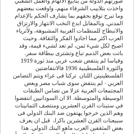
صورتهم الدولة من ينابيع الالهام والعمل الشعبي
واخذت بتلابيب الشرفاء منهم، واوقعت ببعضهم
وما تبرح توقع بحقهم بما يشارف الحكم بالإعدام
المدني. وبالمقابل ابدع النخب الانتهاز والارتزاق
والانبطاح للمنظمات الغربية المشبوهة، ولأثرياء
العرب اكثر مما اجادوا الفكر والثقافة. وحيث
اصبح لكل شيء ثمن، لم تعد لشيء قيمة، وقد
باتت بعض الذمم تباع وتشترى ببطاقة سفر
.
وقياسا لم ينتفض شعب عربي منذ ثورة 1919
والثورة الفلسطينية 1936 فالانتفاضتين
الفلسطينيتن اللتان
تركتا فى عراء ويتم التضامن
العربي - لم ينتفض سوى شباب مصر وبعض
المجتمعات العربية عزلا من تضامن الطبقات
الوسيطة والمتوسطة. الا ان السودانيين انتفضوا
في ستينات القرن العشرين ومنتصف الثمانينات
وهم الذين خرجوا يهتفون ضد البنك الدولي فى
سبيعنات القرن العشرين باكرا،
قبل ان يعرف
بعض المثقفين العرب ماهو البنك الدولي. هذا