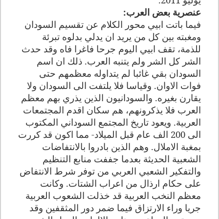
عنصرية بعض العرب
:
فيما باتت ابيي محور الكلام عن تقسيم السودان
ومغبته بين كل من يريد ان يدلي بدلوه تبرئة
للذمة، تقف ابيي اليوم جرحا فاغرا فاه وقد حدث
الشر كل الشر ولم يتنبه العرب. ذلك ان اسم
السودان بقي غائبا لم يتداوله معظمهم حتى
فوات الاوان. وقياسا فلا يلتفت الى السودان ولا
يقارن بغيره
.
والسودانيون الذين يذري بهم معظم
العرب فلا يذكرونهم، هم سكان اقدم المجتمعات
العربية. ويعود تاريخ المجتمع السوداني المكتوب
الى 200 الف عام قبل الميلاد- مما اكون قد كررت
بمغبة الاملال. وهم الذين بادروا بالانتفاضات
الشعبية الحديثة بعدما جففت منابع التنظيم
والتفكير الشعبي العربي من توفر شرط الانتفاض
على حكام ارذال من اعراب الشتات. وكانت
معظم النخب العربية قد خذلت الشعوب العربية
جريا وراء الارتزاق فيما ضمر دور المثقفين وقد