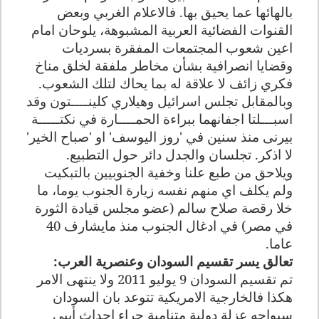
بالهائها عما يحيق بها. فالاعلام الغربي وبعض
القنوات الفضائية العربية المشبوهة، يلوحان امام
اعين شعوب المجتمعات المفقرة بسرديات
وقضايا انصرافية بشأن مخاطر ملفقة لخلق مناخ
فكري زائف لا علاقة له بما يحاك لتلك الشعوب
.
وبالمقابل تجلس اسرائيل وهيلاري كلينــــتون وقد
اسبـــلتا اجفانهما ببراءة الحمــــارة في نكتـــــة
بيرنى منذ سنين في 'روز اليوسف' او 'صباح الخير'
لا اذكر. تجلسان والجدل دائر حول التطبيع.
ويلاحق من طبع علنا وخفية الجنوبيين بالتبكيت
ولم يكلف اي منهم نفسه زيارة الجنوب يوما، ما
خلا رقصة صلاح سالم (عضو مجلس قيادة الثورة
في مصر) في ادغال الجنوب منذ مايشارف 40
عاما
.
تعالق يسر تقسيم السودان وعنصرية العرب
:
تم تقسيم السودان 9 يوليو 2011 ولا ينتهى الامر
هكذا فالخارجية الامريكية تتوعد بان السودان
سيواجه عزلة دولية متنامية جراء احداث أبيي