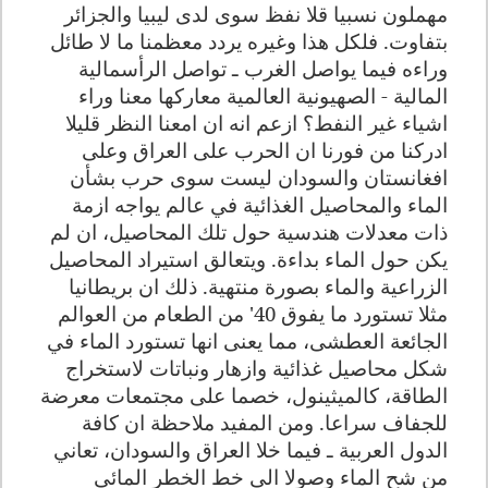
مهملون نسبيا قلا نفظ سوى لدى ليبيا والجزائر
بتفاوت. فلكل هذا وغيره يردد معظمنا ما لا طائل
وراءه فيما يواصل الغرب ـ تواصل الرأسمالية
المالية - الصهيونية العالمية معاركها معنا وراء
اشياء غير النفط؟ ازعم انه ان امعنا النظر قليلا
ادركنا من فورنا ان الحرب على العراق وعلى
افغانستان والسودان ليست سوى حرب بشأن
الماء والمحاصيل الغذائية في عالم يواجه ازمة
ذات معدلات هندسية حول تلك المحاصيل، ان لم
يكن حول الماء بداءة. ويتعالق استيراد المحاصيل
الزراعية والماء بصورة منتهية. ذلك ان بريطانيا
مثلا تستورد ما يفوق 40' من الطعام من العوالم
الجائعة العطشى، مما يعنى انها تستورد الماء في
شكل محاصيل غذائية وازهار ونباتات لاستخراج
الطاقة، كالميثينول، خصما على مجتمعات معرضة
للجفاف سراعا. ومن المفيد ملاحظة ان كافة
الدول العربية ـ فيما خلا العراق والسودان، تعاني
من شح الماء وصولا الى خط الخطر المائي