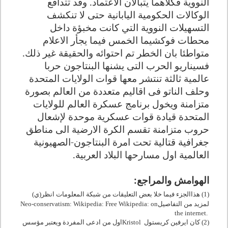
النووية فكلاهما يتبالان الاعتماد. وقد تتدافع
الوكالات الحكومية اليابانية حتى لا تنكشف
التسهيلات النووية التي كانت مخبؤة داخل
محطات فوكشيما الخمس فيما يجأر الاعلام
متواطئا بان الخطر تم احتوائه والحقيقة غير ذلك.
فسيناريو الحرب التى يشنها البنتاجون حربا
عالمية ثالثة تنتشر معها قوات الولايات المتحدة
وحلف الناتو فى اقاليم متعددة من العالم بصورة
متزامنة ويخول برنامج عسكرة العالم للولايات
المتحدة قيادة قوات عسكرية موحدة لإشعال
حروب متزامنة تقسم الكرة الارضية الى مناطق
جغرافية قتالية تحت امرة البنتاجون-الصهيونية
العالمية اول مسارحها البلاد العربية
.
الهوامش والمراجع
:
(1)
هذاالجزء فيما خلا بعض التعليقات من شبكة المعلومات انظر(ي)
لمزيد من التفاصيل
Neo-conservatism: Wikipedia: Free Wikipedia: on
the internet.
(2) كان ايرفين كريستول
Kristol
اول من ادعى المفردة ويعتبر مؤسس