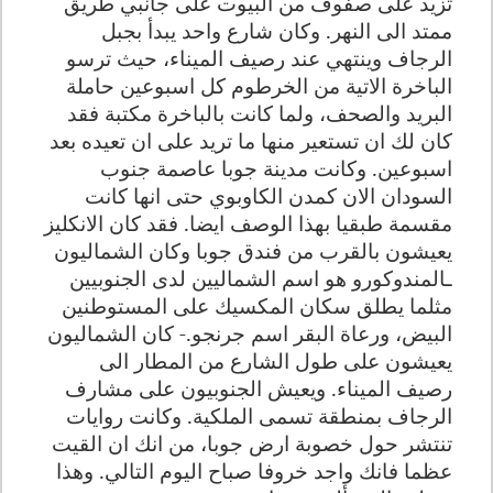
تزيد على صفوف من البيوت على جانبي طريق
ممتد الى النهر. وكان شارع واحد يبدأ بجبل
الرجاف وينتهي عند رصيف الميناء، حيث ترسو
الباخرة الاتية من الخرطوم كل اسبوعين حاملة
البريد والصحف، ولما كانت بالباخرة مكتبة فقد
كان لك ان تستعير منها ما تريد على ان تعيده بعد
اسبوعين. وكانت مدينة جوبا عاصمة جنوب
السودان الان كمدن الكاوبوي حتى انها كانت
مقسمة طبقيا بهذا الوصف ايضا. فقد كان الانكليز
يعيشون بالقرب من فندق جوبا وكان الشماليون
ـالمندوكورو هو اسم الشماليين لدى الجنوبيين
مثلما يطلق سكان المكسيك على المستوطنين
البيض، ورعاة البقر اسم جرنجو.- كان الشماليون
يعيشون على طول الشارع من المطار الى
رصيف الميناء. ويعيش الجنوبيون على مشارف
الرجاف بمنطقة تسمى الملكية. وكانت روايات
تنتشر حول خصوبة ارض جوبا، من انك ان القيت
عظما فانك واجد خروفا صباح اليوم التالي. وهذا