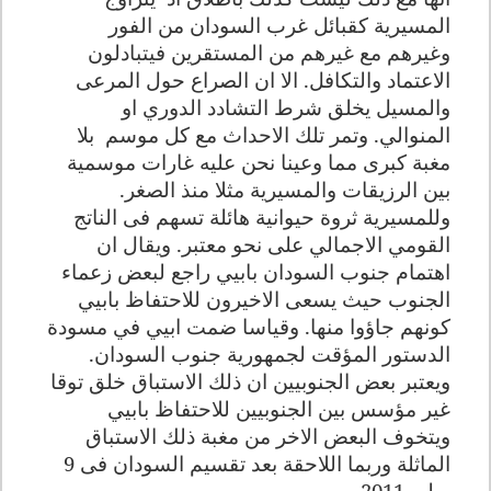
المسيرية كقبائل غرب السودان من الفور
وغيرهم مع غيرهم من المستقرين فيتبادلون
الاعتماد والتكافل. الا ان الصراع حول المرعى
والمسيل يخلق شرط التشادد الدوري او
المنوالي. وتمر تلك الاحداث مع كل موسم
بلا
مغبة كبرى مما وعينا نحن عليه غارات موسمية
بين الرزيقات والمسيرية مثلا منذ الصغر.
وللمسيرية ثروة حيوانية هائلة تسهم فى الناتج
القومي الاجمالي على نحو معتبر. ويقال ان
اهتمام جنوب السودان بابيي راجع لبعض زعماء
الجنوب حيث يسعى الاخيرون للاحتفاظ بابيي
كونهم جاؤوا منها. وقياسا ضمت ابيي في مسودة
الدستور المؤقت لجمهورية جنوب السودان.
ويعتبر بعض الجنوبيين ان ذلك الاستباق خلق توقا
غير مؤسس بين الجنوبيين للاحتفاظ بابيي
ويتخوف البعض الاخر من مغبة ذلك الاستباق
الماثلة وربما اللاحقة بعد تقسيم السودان فى 9
يوليو 2011
.