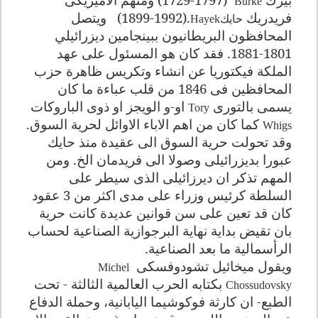
Burke
فريدريك
(1899-1992).
ويتصل
حايك
Hayek
المحافظون البريطانيون ببينجامين ديزرائيلي
1801-1881. فقد كان هو المسئول على عهد
الملكة فيكتوريا عن انشاء وتكريس ظاهرة حزب
المحافظين فى 1846 من قلب عباءة ما كان
يسمى بالتورى
او-و الويجز او ذوى الباروكات
Tory
كما كان من اهم الاباء الاوائل لحرية السوق.
Whigs
وقد تحولت حرية السوق الى عقيدة منذ حايك
عبورا بديزرائيلى وصولا الى فريدمان الخ. ومن
المهم تذكر ان ديرزائيلى الذى سيطر على
السلطة كرئيس وزراء على مدى اكثر من 3 عقود
كان قد تعين على سن قوانين عديدة كانت حرية
بان تقيض بداية نهاية البرجوازية الصناعية لحساب
الرأسمالية ما بعد الصناعية
.
ويقول ميخائيل تشودوفسكى
Michel
بكتابه الحرب العالمية الثالثة - تحت
Chossudovsky
الطبع- ان كارثة فوكوشيما اليابانية، وحملة الدفاع