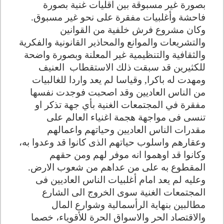
بصورة غير مسبوقة بين اقليات غنية بصورة
فاحشة وأغلبيات مفقرة على نحو غير مسبوق.
وكان مشروع فرش خلفية من القوانين
والتشريعات والموانع والمحاذير القانونية والفكرية
والثقافية والتنظيمية غير المعلنة وبصورة واضحة
للكثيرين قد سبقت ذلك الاستقطاب
العنيف
ومهدت له باكرا, وقياسا لم يعد واردا للغالبيات
من الناس العاديين وقد اصحبت فوجدت نفسها
مفقرة في المجتمعات الغنية بأي جهة تذكر او
تنسى فى مواجهة هجمة اغنياء العالم على
مقدرات الناس العاديين وحياتهم واعمالهم
وعقارهم واسلوب حياتهم الذى كانوا قد وعدوا به،
وكانوا قد اوهموا انه موفر لهم ومن حقهم
المقطوع به على من عداهم من شعوب الارض.
وعليه لم يعد امام أغلبيات الناس العاديين فى
المجتمعات الغنية سوى الخروج الى الشارع
مطالبين بنهاية الرأسمالية وشوارع المال
والاقتصاد الحر والاسواق الحرة للأقوياء، خصما