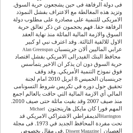
فى دولة الرفاهة فى حين يشجعون حرية السوق.
وتزيد هذه المغالطة مع الاعتراف بفشل النموذد
الامريكى للتنمية على مصادرة على مطلوب دولة
الرفاهة حقا. فهم يحجمون عن ذكر تعالق حرية
السوق والازمة المالية الماثلة منذ نهاية العقد
الاول للالفية الثالثة. وقد اعترف نبي او كبير
عرابي الماليين ألان جرينسبان
Alan Greenspan
محافظ البنك الفيدرالى الامريكي بفشل اقتصاد
حرية السوق دون ان يذكر ان الاخير يتمأسس
فوق نموذج التنمية الأمريكي. وقد وقف
جرينسبان الخميس 8 ابريل 2010 امام لجنة
تحقيق حول دوره في تكريس شروط التسونامى
المالي أي الازمة المالية التي حاقت بالعالم اجمع
منذ صيف 2007 وقد بقيت ماثلة حتى صيف 2010
.
المهم فورا كان مايكل هارينجتون
Michael
الديمقراطي الاشتراكي الامريكي قد
Harrington
نحت مفردة المحافظ الجديد في 1973. فى مجلة
العصيان
|
.
فى مقال بخصوص
Dissent Magazine