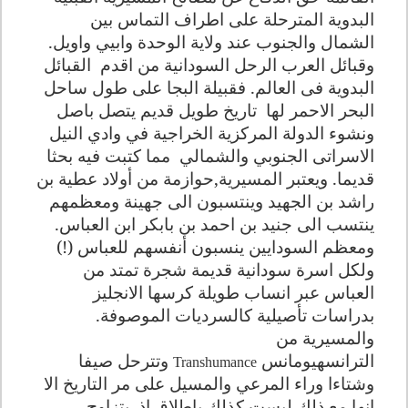
البدوية المترحلة على اطراف التماس بين
الشمال والجنوب عند ولاية الوحدة وابيي واويل.
وقبائل العرب الرحل السودانية من اقدم
القبائل
البدوية فى العالم. فقبيلة البجا على طول ساحل
البحر الاحمر لها
تاريخ طويل قديم يتصل باصل
ونشوء الدولة المركزية الخراجية في وادي النيل
الاسراتى الجنوبي والشمالي
مما كتبت فيه بحثا
قديما. ويعتبر المسيرية,حوازمة من أولاد عطية بن
راشد بن الجهيد وينتسبون الى جهينة ومعظمهم
ينتسب الى جنيد بن احمد بن بابكر ابن العباس.
ومعظم السودايين ينسبون أنفسهم للعباس (!)
ولكل اسرة سودانية قديمة شجرة تمتد من
العباس عبر انساب طويلة كرسها الانجليز
بدراسات تأصيلية كالسرديات الموصوفة
.
والمسيرية من
الترانسهيومانس
وتترحل صيفا
Transhumance
وشتاءا وراء المرعي والمسيل على مر التاريخ الا
انها مع ذلك ليست كذلك باطلاق اذ
يتزاوج