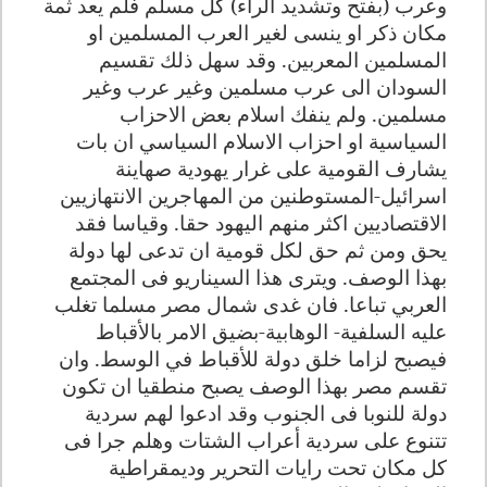
وعرب (بفتح وتشديد الراء) كل مسلم فلم يعد ثمة
مكان ذكر او ينسى لغير العرب المسلمين او
المسلمين المعربين. وقد سهل ذلك تقسيم
السودان الى عرب مسلمين وغير عرب وغير
مسلمين. ولم ينفك اسلام بعض الاحزاب
السياسية او احزاب الاسلام السياسي ان بات
يشارف القومية على غرار يهودية صهاينة
اسرائيل-المستوطنين من المهاجرين الانتهازيين
الاقتصاديين اكثر منهم اليهود حقا. وقياسا فقد
يحق ومن ثم حق لكل قومية ان تدعى لها دولة
بهذا الوصف. ويترى هذا السيناريو فى المجتمع
العربي تباعا. فان غدى شمال مصر مسلما تغلب
عليه السلفية- الوهابية-بضيق الامر بالأقباط
فيصبح لزاما خلق دولة للأقباط في الوسط. وان
تقسم مصر بهذا الوصف يصبح منطقيا ان تكون
دولة للنوبا فى الجنوب وقد ادعوا لهم سردية
تتنوع على سردية أعراب الشتات وهلم جرا فى
كل مكان تحت رايات التحرير وديمقراطية