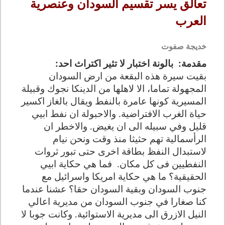
تعالق يسر تقسيم السودان وعنصرية
العرب
خديجة صفوت
مقدمة:
بالونة اختبار لا تثير اكتراث احد
:
بقيت سيرة هذه البقعة من ارض السودان
المجهولة تماما، الا لاهلها من الدينكا نجوك وقبيلة
المسيرية كونها عامرة بالنفط ويقال بالغاز اكسير
حياة الغرب الافتراضية. والاحبولة ان نفط ابيي
قليل وفي سبيله الى ان يغيض. والاخطر ان
الرأسمالية تهم حثيثا منذ وقت ونحن نيام
لاستبدال النفظ بطاقة اخرى حتى تبور ثروات
النفطيين فى كل مكان.
فما هي حكاية ابيي
الحقيقية؟ ما هي حكاية امريكا واسرائيل مع
جنوب السودان وبقية السودان حقا؟ عشنا عندما
كنا صغارا في جنوب السودان من مديرية اعالي
النيل الازرق الى مديرية الاستوائية. وكانت جوبا لا