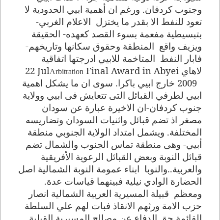
وجنوب كردفان. ورغم ان أهمية ابيي الحدودية لا
تعود للنفط الا بقدر ما يختزل
الاعلام الغربي-
بتبسيطية مفعمة بسوء القصد كعهده- الحقيقة
ويزيف واقع
المنطقة وحقوق سكانها وتاريخهم-
فابار النفط
المتاخمة للابيي ادرجتها اتفاقية
لاهاي
Final Award in Abyei
22 Jul
Arbitration
2009
خارج ابيي باكرا. سوى ان ما يشكل اهمية
ابيي لطرفي القبائل التى تتعايش فى ابيي وولاية
جنوب كردفان-ان الاخيرة عبارة عن سودان
مصغر اذ تضم قبائل واثنيات السودان وتضاريسه
المختلفة. ويشمل امتداد الولاية الجنوبي منطقة
أبيي- وهى منطقة تماس الجنوب والشمال تضم
قبائل النوبة وبعض القبائل الرعوية الأفريقية
والعربية..والنوبا
ابناء عمومة النوبة الشمالية اصل
الحضارة الوادي نيلية فبينهما قياسات عدة.
ومعظم
قبيلة المسيرية العربية الشمالية انصار
حزب الامة ورثهم الانقاذ فبات لهم علي السلطة
القائمة حق الدفاع عن مصالح المسيرية القبلية