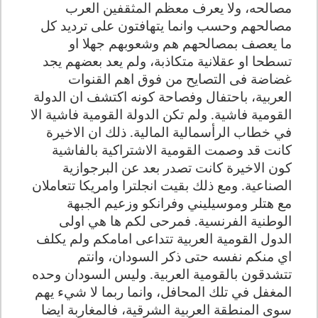
مصالحه، ولا يعرف معظم المثقفين العرب
مصالحهم وحسب وانما يتهافتون على ترديد كل
ما يعصف بمصالحهم هم وشعوبهم جهلا او
تسطحا او عقلانية متكاذبة، ولم يعد بعضهم يجد
غضاضة فى التصايح من فوق اهم القنوات
العربية، باحتفال وفصاحة كونه اكتشف ان الدولة
القومية فاشية. ولم تكن الدولة القومية فاشية الا
في خطاب الرأسمالية المالية. ذلك ان الاخيرة
كانت قد وصمت القومية الاشتراكية بالفاشية
كون الاخيرة كانت تصدر بعد عن البرجوازية
الصناعية. ومع ذلك بقيت انجلترا وامريكا تتعاملان
مع هتلر وموسيليني وفرانكو وزعيم الجبهة
الوطنية الفرنسية. فمرحى لكم ها هي اولى
الدول القومية العربية تتداعى امامكم ولم يكلف
اي منكم نفسه حتى ذكر السودان، وانتم
تتشدقون بالقومية العربية. وليس السودان وحده
المغفل في تلك المحافل، وانما ربما لا شيء يهم
سوى المنطقة العربية الشرقية، فالمغاربة ايضا