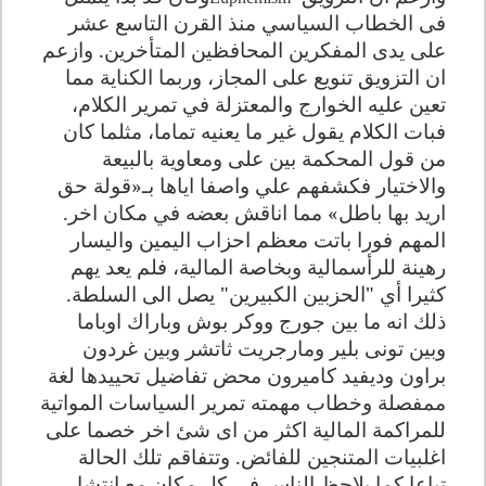
فى الخطاب السياسي منذ القرن التاسع عشر
على يدى المفكرين المحافظين المتأخرين. وازعم
ان التزويق تنويع على المجاز، وربما الكناية مما
تعين عليه الخوارج والمعتزلة في تمرير الكلام،
فبات الكلام يقول غير ما يعنيه تماما، مثلما كان
من قول المحكمة بين على ومعاوية بالبيعة
والاختيار فكشفهم علي واصفا اياها بـ«قولة حق
اريد بها باطل» مما اناقش بعضه في مكان اخر
.
المهم فورا باتت معظم احزاب اليمين واليسار
رهينة للرأسمالية وبخاصة المالية، فلم يعد يهم
كثيرا أي "الحزبين الكبيرين" يصل الى السلطة.
ذلك انه ما بين جورج ووكر بوش وباراك اوباما
وبين تونى بلير ومارجريت ثاتشر وبين غردون
براون وديفيد كاميرون محض تفاضيل تحييدها لغة
ممفصلة وخطاب مهمته تمرير السياسات المواتية
للمراكمة المالية اكثر من اى شئ اخر خصما على
اغلبيات المتنجين للفائض. وتتفاقم تلك الحالة
تباعا كما يلاحظ الناس فى كل مكان مع انتشار