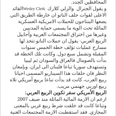
المحافظين الجدد
.
و يقول الجنرال
والزلي كلارك
القائد
Wesley Clerk
الاعلى لقوات حلف الناتو ان خارطة الطريق-التي
يضعها البنتاجون للحملات الامريكية العسكرية
الماثلة تحت الوية ما يسمى حماية المدنيين
وغيرها من اختراق المجتمعات العربية وأحابيل
الربيع العربي- يقول ان حملات الناتو تتخذ لها
مسارح عمليات تؤلف خطة الخمس سنوات
المقبلة وتشمل سبع دول. وكانت تلك الخطة قد
بدأت بالصومال فالعراق والسودان ثم ليبيا
وتستهدف سوريا تباعا فلبنان الى ايران. وبإمعان
النظر فان حلقات هذا السيناريو المسمى احيانا
ربيع العرب، كانت قد بدأت تباعا بربيع أمريكي تلاه
ربيع اوربي جهنمي مريب
.
الربيع الأمريكي سفر تكوين الربيع العربي
:
ازعم ان الازمة المالية الماثلة منذ صيف 2007
وتباعا كانت قد خلقت شرط ربيع غربي بالمعنى
المجازي. فقد استقطبت الازمة المجتمعات الغنية