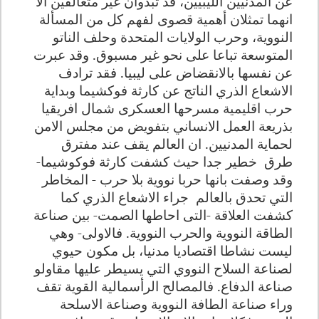
عن المدنيين الليبيين، قد تبدوان غير متعالقين الا
انهما تمثلان أهمية قصوى لفهم كل من المسألة
النووية، وحرب الولايات المتحدة وحلف الناتو
المتوسعة تباعا على نحو غير مسبوق. وقد عبرت
عن نفسها بالانقضاض على ليبيا. فقد ترادف
الاشعاع الذري الناتج عن كارثة فوكشيما وبداية
حرب اقليمية مسرحها العسكرى شمال افريقيا
بذريعة العمل الانساني بتفويض من مجلس الامن
لحماية المدنيين. ان العالم يقف عند مفترق
طرق
خطير جدا حيث كشفت كارثة فوكوشيما-
وقد وصفت بانها حربا نووية بلا حرب - المخاطر
التي تحدق بالعالم
جراء الاشعاع الذري كما
كشفت العلاقة -التى احاطها الصمت- بين صناعة
الطاقة النووية والحرب النووية. فالاولى- وهي
ليست نشاطا اقتصاديا مدنيا، بل مكون حيوي
لصناعة السلاح النووي التي يسيطر عليها مقاولو
صناعة الدفاع. فالمصالح الرأسمالية القوية تقف
وراء صناعة الطافة النووية وصناعة الاسلحة