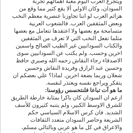
ويتجرع العرب اليوم مغبة اهمالهم تجربة
السودان، وكان الاولي ألا يقع كثير مما وقع من
هزائم العرب لو اننا تجاوزنا عنصرية معظم النخب
وبعض المثقفين العرب. فالشعوب العربية
متسامحة مع بعضها ولا اعتقدها تتعامل مع بعضها
مثلما تفعل النخب التي لا تعرف من المثقفين
والكتاب السودانيين غير الطيب الصالح واسمين
اخرين وحسب. ولم يكتب عن السودانيين سوى
الاصدقاء رجاء النقاش رحمه الله وصبري حافظ
وحسين عبد الرازق وفريدة النقاش وحسين
شعلان وربما بضعة اخرين. لماذا؟ علي بعضكم ان
يتفكر ويراجع نفسه ويعتذر لنفسه
.
ما هو آت تباعا فلنتحسس رؤوسنا
:
ازعم ان السودان كان باكرا بمثابة خارطة الطريق
للشرق الاوسط الكبير، ولم يتنبه كثيرون للأسف
الشديد. فان كرس الاسلام السياسي حكم
الشريعة وحاصر السودان متعدد الثقافات
والاعراق في كل ما هو عربي وبالتالي مسلم،