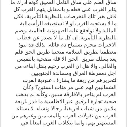
ساق العلم على ساق التأمل العميق كونه ادرك ما
يثابر الغرب على فعله،و بالمقابل يتهم الغرب كل
قائل بغير تلك التخرصات بالنظرية التآمرية، فكل
ما لا يستحبه الغرب او لا تستصيغه الرأسمالية
المالية ولا توافقع عليه الصهيونية العالمية يوصم
بالنظرية التآمرية. ان كل ما لا يصدر عن خطاب
الاخيرات مجرم يستباح دم قائله. لذلك قد ليوذ
معظمنا بطريق السلامة متجنبا طريق الحق فلم
يعد يسلك طريق
الحق الا قلة مضحية بالنفيس
والغالي
.
والا هل ان الغرب رحيم يقتل ابناءه من
اجل دمقرطة العراق ومساندة الجنوبيين
لتحريرهم من ربقة ما يشارف عبودية العرب
الشماليين لهم على مر مئات السنين؟ وكأن
الغرب لم يتاجر بالافارقة سنين، وكأنه لم يذهب
ضحية تجارة الرقيق عبر الاطلسية ما قدر باربعة
ملايين من شباب افريقيا، رجالا ونساء. لا يستاء
الغرب من تقولات العرب والمسلمين وغيرهم من
المستهتر بهم، وانما يتكاذب الغرب امعانا في