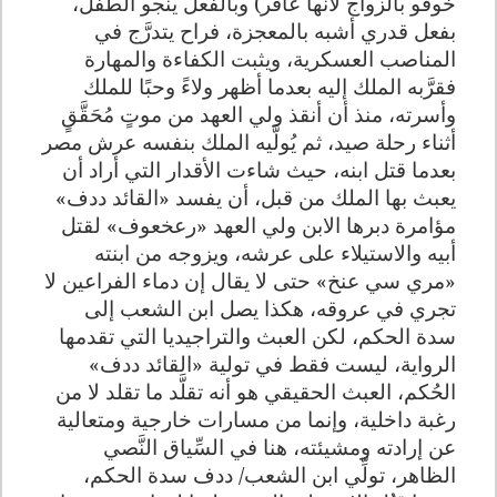
خوفو بالزواج لأنها عاقر) وبالفعل ينجو الطفل،
بفعل قدري أشبه بالمعجزة، فراح يتدرَّج في
المناصب العسكرية، ويثبت الكفاءة والمهارة
فقرَّبه الملك إليه بعدما أظهر ولاءً وحبًا للملك
وأسرته، منذ أن أنقذ ولي العهد من موتٍ مُحَقَّقٍ
أثناء رحلة صيد، ثم يُولَّيه الملك بنفسه عرش مصر
بعدما قتل ابنه، حيث شاءت الأقدار التي أراد أن
يعبث بها الملك من قبل، أن يفسد «القائد ددف»
مؤامرة دبرها الابن ولي العهد «رعخعوف» لقتل
أبيه والاستيلاء على عرشه، ويزوجه من ابنته
«مري سي عنخ» حتى لا يقال إن دماء الفراعين لا
تجري في عروقه، هكذا يصل ابن الشعب إلى
سدة الحكم، لكن العبث والتراجيديا التي تقدمها
الرواية، ليست فقط في تولية «القائد ددف»
الحُكم، العبث الحقيقي هو أنه تقلَّد ما تقلد لا من
رغبة داخلية، وإنما من مسارات خارجية ومتعالية
عن إرادته ومشيئته، هنا في السِّياق النَّصي
الظاهر، تولِّي ابن الشعب/ ددف سدة الحكم،