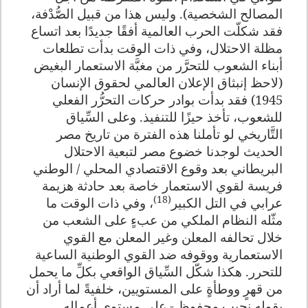
المصالح الشخصية). وليس هذا من قبيل الصُّدْفة،
فقد شكلّت الحرب العالمية أفقًا جديدًا بعد اتساع
مظلة الاحتلال، وفي ذات الوقت بدأت تطلعات
أبناء الشعوب للتحرَّر من مغبَّة الاستعمار البغيض
(لاحظ إنبثاق الإعلان العالمي لحقوق الإنسان
1945) فقد بدأت بوادر حركات التحرُّر الفعلي
للشعوب، تأخذ حيزًا للتنفيذ. وعلى السِّياق
التَّاريخي لو تأملنا هذه الفترة من تاريخ مصر
الحديث لوجدنا خضوع مصر لتبعية الاحتلال
البريطاني بعد وقوع الاقتصادي المحلي / الوطني
فريسة لقوي الاستعمار خاصة بعد حادثة هزيمة
(18)
عرابي في التل الكبير
، وفي ذات الوقت ما
مثّله النظام الملكي من عبءٍ على الشعب من
خلال تحالفه المعلن وغير المعلن مع القوي
الاستعمارية ووقوفه ضد القوي الوطنية الساعية
للتحرر. هكذا شكّل السِّياق الواقعي بكلِّ ما يحمل
من قهرٍ ووطأةٍ على المستويين، خلفيةً لما أراد أن
يقوله نجيب محفوظ - على مستوي أعماله