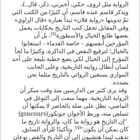
الرواية مثل
(روى، حكي، أخبرني، ذكر، قال..)،
ويذكر قاسم عبده قاسم، أن كثيرًا من الكتب التي
تمّ تدوينها «رواية فلان» تبدأ بعبارة «قال الراوي»
وفي المقابل تحفل كتب التاريخ بحكايات يحمل
(3)
بعضها طابع الخيال والأسطورة
، بل أن
المؤرخين أنفسهم – خاصة القدماء – استعانوا
بالخيال؛ لترقيع النقص في الذاكرة، وكثيرًا ما لجأ
المؤرخ إلى الخيال لكي يضع خطبة بليغة على أحد
لسان أبطال روايته التاريخية، وعلى الجانب
الموازي يستعين الروائي بالتاريخ مثلما نحن
بصدده.
وقد يرى كثير من الدارسين منذ وقت مبكر أن
الرواية التاريخية، مهما سعت إلى التوغل في
الماضي، تظل على صلة بالحاضر لا يمكنها أن
تتملص منه، وربط الأخوان جونكور
(goncours)
"إن التاريخ هو رواية ما كان، والرواية تاريخ ما
(4)
كان يمكن أن يكون"
. وتأكيدًا للرأى السابق،
تذهب ليندا هتشيون إلى أن التاريخ والقص نوعان