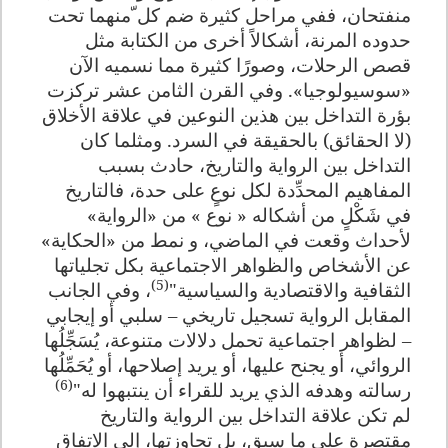
منفتحان، ففي مراحل كثيرة ضم كل ّمنهما تحت
حدوده المرنة، أشكالاً أخرى من الكتابة مثل
قصص الرحلات، وصورًا كثيرة مما نسميه الآن
«سوسيولوجيا». وفي القرن الثامن عشر تركزت
بؤرة التداخل بين هذين النوعين في علاقة الأخلاق
(لا الحقائق) بالحقيقة في السرد. ومثلما كان
التداخل بين الرواية والتاريخ، حادث بسبب
المفاهيم المحدِّدة لكل نوعٍ على حدة، فالتاريخ
في شَكْلٍ من أشكاله « نوع » من «الرواية»
لأحداث وقعت في الماضي، و نمط من «الحكاية»
عن الأشخاص والظواهر الاجتماعية بكل تجلياتها
(5)
الثقافية والاقتصادية والسياسية"
، وفي الجانب
المقابل الرواية تسجيل تاريخي – سلبي أو إيجابي
– لظواهر اجتماعية تحمل دلالات متنوعة، يُسَجِّلُها
الروائي، أو يجنح عليها، أو يريد إصلاحها، أو يُحَمِّلُها
(6)
رسالته وهدفه الذي يريد للقراء أن ينتبهوا له"
لم تكن علاقة التداخل بين الرواية والتاريخ
مقتصرة على ما سبق، بل تجاوزتها، إلى الاتفاق