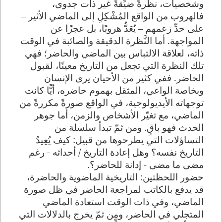
وشخصيات، نظرةً ضيِّقةً غير ذات جدوى،
فالهروب من الواقع المُشْكِلِ إلى الماضي الأثير –
على حدِّ زعمهم – يُعَدُّ هروبًا، بل عجزًا عن
المواجهة. أما النَّظرة الدقيقة والصائبة في الوقت
ذاته، لعلاقة الالتباس بين الماضي والحاضر؛ فهي
تلك النظرة التي تجعل من التاريخ معينًا، لقبول
الحاضر. ففي كثير من الأحيان يرى الإنسان
وبخاصة الواعي، المثقل بهموم حاضره، أيًّا كانت
توجهاته الأيديولوجية، في الواقع صورةً مكررةً من
الماضي، مع تغيّر الأشخاص والزمن، أما جوهر
الحدث فهو باقٍ. ومن ثمّ تبدأ سلسلة من
التساؤلات التي يطرحوها من قبيل: كيف يُعِيدُ
التاريخ نفسه؟ وهل إعادة التاريخ / أحداثه - رغم
مضى ما مضى - إدانة للحاضر؟.
حضور اللحظتين: التاريخية الماضوية والحاضرة،
قد يدفع بالكاتب لمراجعة الحاضر في ظل صورة
الماضي، وفي ذات الوقت استعادة الماضي
المتجلي في الحاضر، ومن ثمّ يخرج بالدلالات التي