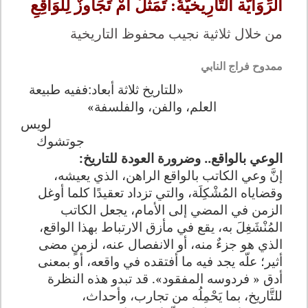
الرِّوَايَّة التَّارِيخيَّةُ: تَمَثلٌ أَمْ تَجَاوزٌ لِلوَاقِعِ
من خلال ثلاثية نجيب محفوظ التاريخية
ممدوح فراج النابي
«للتاريخ ثلاثة أبعاد:ففيه طبيعة
العلم، والفن، والفلسفة»
لويس
جوتشوك
الوعي بالواقع.. وضرورة العودة للتاريخ:
إنَّ وعي الكاتب بالواقع الراهن، الذي يعيشه،
وقضاياه المُشْكِلَة، والتي تزداد تعقيدًا كلما أوغل
الزمن في المضي إلى الأمام، يجعل الكاتب
المُنْشَغِلَ به، يقع في مأزق الارتباط بهذا الواقع،
الذي هو جزءٌ منه، أو الانفصال عنه، لزمنٍ مضى
أثير؛ علّه يجد فيه ما أفتقده في واقعه، أو بمعنى
أدق « فردوسه المفقود». قد تبدو هذه النظرة
للتَّاريخ، بما يَحْمِلُه من تجارب، وأحداث،