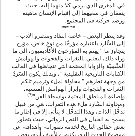
في المغزى الذي يرمي كلا منهما إليه، حيث
يتفقان في سعيهما إلى إفهام الإنسان ماهيته
ورصد حركته في المجتمع.
*****
وقد ينظر البعض – خاصة النقاد ومنظرو الأدب –
إلى السَّارد باعتباره مؤرخًا من نوعٍ خاص، مؤرخ
يتجاوز ما " يهتم به المؤرخون الأكاديميون، إلى ما
وراء ذلك، ليعتني بالثغرات والفجوات والهوامش
المَنْسِيَّة والزوايا المعتمة التي تتجاهلها في الغالب
الكتابات التاريخية التقليدية "، وبذلك يكون السَّرْدُ
من وجهة نظرهم " محاولة لملء وترميم تلكم
الثغرات والفجوات وإبراز الهوامش المنسية،
(7)
وإضاءة المناطق المعتمة بواسطة الفن"
.
ومحاولة السَّارد ملء هذه الثغرات، هي من قبيل
تدخُّل الذات، وهذا التدخُّل لا يتأتى إلا في إطار ما
يسمح به الخيال في النص الروائي، حيث يتجاوز
بعض حقائق التاريخ لخدمة تصوراته، وأهدافه، عن
موضوع الحدث الذي يكتبه، وللأسف أبدى بعض