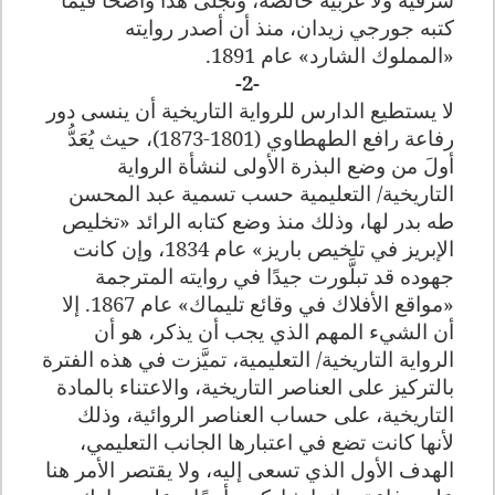
كتبه جورجي زيدان، منذ أن أصدر روايته
«المملوك الشارد» عام 1891
.
-2-
لا يستطيع الدارس للرواية التاريخية أن ينسى دور
رفاعة رافع الطهطاوي (1801-1873)، حيث يُعَدُّ
أولَ من وضع البذرة الأولى لنشأة الرواية
التاريخية/ التعليمية حسب تسمية عبد المحسن
طه بدر لها، وذلك منذ وضع كتابه الرائد «تخليص
الإبريز في تلخيص باريز» عام 1834، وإن كانت
جهوده قد تبلَّورت جيدًا في روايته المترجمة
«مواقع الأفلاك في وقائع تليماك» عام 1867. إلا
أن الشيء المهم الذي يجب أن يذكر، هو أن
الرواية التاريخية/ التعليمية، تميَّزت في هذه الفترة
بالتركيز على العناصر التاريخية، والاعتناء بالمادة
التاريخية، على حساب العناصر الروائية، وذلك
لأنها كانت تضع في اعتبارها الجانب التعليمي،
الهدف الأول الذي تسعى إليه، ولا يقتصر الأمر هنا