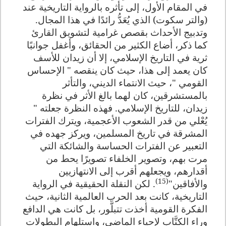
في المقام الأول، إلى تأثره بالرواية التاريخية عند
(والتر سكوت) الذي يُعَدُّ رائدًا في هذا المجال.
وتدبيج الأحداث بقصص غرامية لتشويق القارئ
كما ذكر، أضاع الكثير من الحقائق، وأغفل جوانبًا
ثرية في التاريخ الإسلامي، إلا أن زيدان للأسف
كان يعمد إلى هذا، حيث كان ينقصه " الإحساس
القومي "، حيث الانتماء الديني، والتأثر
بالمستشرقين، كان لهما بالغ الأثر في نظرة
زيدان، للتاريخ الإسلامي. فهذه النظرة جعلته "
يُعْلي من قدر الشعوب الأعجمية، ويترك الفترات
المشرقة في تاريخ المسلمين، ويركز جهده في
التعبير عن الفترات الحساسة والشائكة التي
مرت بهم، وتصوير الخلفاء تصويرًا يحط من
أقدارهم، ويجعلهم أقرب إلى الانتهازيين
(15)
والأفاقين"
.
لكن النقلة الحقيقية في الرواية
التاريخية، كانت بعد الحرب العالمية الثانية، حيث
الفكرة القومية أخذت تتبلَّور، بل كانت هي الدافع
وراء الكتَّاب لإحياء الماضي، واستلهام البطولات