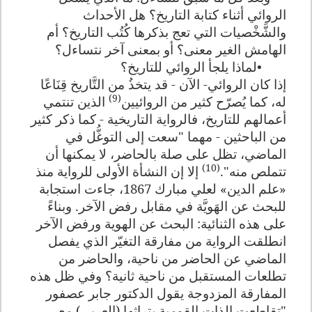
الروائي أثناء كتابة التاريخ؟ هل الأحداث
والشَّخْصيات التي تعج بذكرها كُتُب التاريخ؟ أم
الهامش الغير معنى؟ أو بمعنى آخر نتساءل؟
•
لماذا يلجأ الروائي للتاريخ؟
إذا كان الروائي- الآن - قد يتخذُ من التَّاريخ قِنَاعًا
(9)
له، كما يُصرّح كثير من الروائيين
الذين تنتمي
أعمالهم للتاريخ، فالرواية التاريخية - كما ذكر كثير
من الباحثين - مهما "سعت إلى التوغُّل في
الماضي، تظل على صلة بالحاضر، لا يمكنها أن
(10)
تتملص منه".
إلا إن النشأة الأولى للرواية منذ
«علم الدين» لعلي مبارك 1867، جاءت استجابة
للبحث عن الهَويَّة في مقابل رفض الآخر. وبناءً
على هذه الثنائية: البحث عن الهوية ورفض الآخر
انطلقت الرواية من مفارقة التغيّر الذي يفصل
الماضي عن الحاضر من ناحية، والحاضر من
تطلعات المستقبل من ناحية ثانية؟ وفي ظل هذه
المفارقة المزدوجة يقول الدكتور جابر عصفور
"تقاطعت الذات القومية بتراثها (العربي) مع