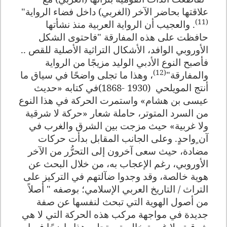
علاقتها بحاضر الآخر (الغربي) داخل فضاء الرواية"
(11)
. والعجيب أن الرواية العربية منذ نشأتها
حافظت على هذه المفارقة "فاحتوى الشكل
الأوروبي الوافد، الأشكال التراثية الأصلية للقص ..
فأصبح النوع الأدبي الوليد مزيجًا من الرواية
(12)
والمفارقة"
، وهذا ما تجلى واضحًا في سياق ما
أنتج المويلحي
(1868- 1930)
في كتابه «حديث
عيسى بن هشام» واستمرت الحركة في هذا النوع
من السرد المتوتر، حاملة شعار «حركة لا شرقية
ولا غربية» حيث مزجت بين الشرق والغرب في
آن ٍواحدٍ. وعلى الجانب المقابل بدأت حركات
مضادة، حيث سعى آخرون إلى التحرُّر من الآخر
الأوروبي، رغم الإعجاب به، من خلال البحث عن
هوية خالصة، وقد وجدوا ضآلتهم في التركيز على
التراث / التاريخ العربي الإسلامي؛ بوصفه " أصلاً
من أصول الهوية التي تبحث لنفسها عن صفة
جديدة في مواجهة مركب هذه الحركة التي لا هي
شرقية ولا غربية خالصة، وتجلى هذا واضحًا فيما