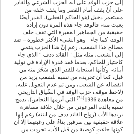
إلى حزب الوفد على أنه الحزب الشرعي والقادر
على أنْ يقف أمام القصر وما يقف خلفه من
مستعمر دخيل (هو الحاكم الفعلي)، القدر أيضًا
يعبث منه، فالوفد جاء هذه المرة دون إرادة
حقيقية من الجماهير الغفيرة التي تقف خلف
الوفد، كما جاء - وهو الشيء الأكثر خطورة – ضد
مصالح هذا الشعب، رغم إنَّ هذا الحزب ينتمي
إلي الشعب، مثله مثل " القائد ددف " الذي جاء
كاختيار للحاكم، بعدما فقد قدرة الإرادة في تولية
أبنائه، وكأنها استجابة للقدر الذي سَخَرَ منه من
قبل، كما أن تجريده من نسبه للشعب يزيد من
انفصاله عن الشعب، ومن ثم عدم التعويل عليه،
(لاحظ موقف حزب الوفد في السِّياق التاريخي
(24)
من معاهدة 1936
التي أبرمها النحاس)، بدمج
نسبه بالدم الفرعوني من خلال علاقة مصاهرة
يريدها الأب (زواج القائد ددف من ابنته) رغم إنها
علاقة حقيقية بين طرفين بناءً على رغبتهما إلا أن
كونها جاءت كوصية من قبل الأب، تجردت من