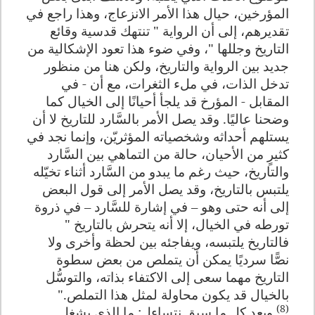
المؤرخين، حيال هذا الأمر الانزعاج، وهذا راجع في
تقديرهم، إلى أن الرواية " تنتهك قدسية وقائع
التاريخ وجللها "، وفي ضوء هذا تعود الإشكالية من
جديد بين الرواية والتاريخ، ولكن هنا من منظور
تدخل الذات، في ملء الثغرات، مع أن - في
المقابل - المؤرخ قد يلجأ أحيانًا إلى الخيال كما
وضحنا عاليًا. وقد يصل الأمر بالسَّارد للتاريخ لا أن
يستلهم أحداثه وشخصياته المؤثريّن، وإنما نجد في
كثيرٍ من الأحيان، حالة من التماهي بين السَّارد
والتاريخ، حيث رغم ما يبدو من السَّارد أثناء تخيّله
يلتبس بالتاريخ، وقد يصل الأمر إلى قول البعض
إلى أنه حتى وهو – في إشارة للسَّارد – في ذروة
تورطه في الخيال، إلا أنه يتحرش بالتاريخ "
فالتاريخ يلتبسه، ويفاجئه بين لحظة وأخرى ولا
نصًّا سرديًا يمكن أن يتملص من بعض سطوة
التاريخ مهما سعى إلى الاكتفاء بذاته، والتوسُّل
بالخيال قد يكون محاولة لمثل هذا التملص."
(8)
وبعد كل ما سبق نتساءل: ما الذي يشغل