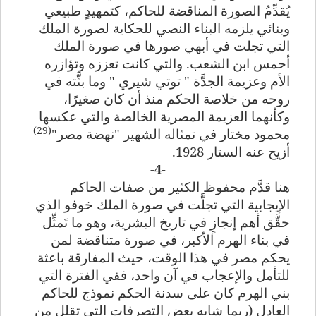
يُقدِّمُ الصورة المناقضة للحاكم، كتمهيدٍ طبيعي
وبنائي يلزمه البناء النصي للحكاية لصورة الملك
التي تجلت في أبهي صورها في صورة الملك
أحمس ابن الشعب. والتي كانت تعززه وتؤازره
الأم وعزيمة الجدَّة " توتي شيري " وما بثَّته في
روحه من خلاصة الحكم منذ أن كان صغيرًا،
وكأنهما العزيمة المصرية الخالصة والتي عكسها
(29)
محمود مختار في تمثاله الشهير "نهضة مصر"
أزيح عنه الستار 1928
.
-4-
هنا قدَّم محفوظ الكثير من صفات الحاكم
الإيجابية التي تجلَّت في صورة الملك خوفو الذي
حقَّق أهم إنجازٍ في تاريخ البشرية، وهو ما تَمثِّل
في بناء الهرم الأكبر، في صورة متناقضة لمن
يحكم مصر في هذا الوقت، حيث المفارقة باعثة
للتأمل والإعجاب في آن واحد، ففي الفترة التي
بني الهرم كان على سدنة الحكم نموذج للحاكم
العادل (ربما شابه بعض التصرفات التي تقلل من