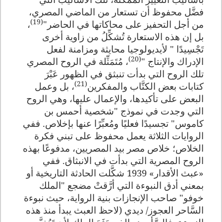
فضَّل محفوظ أن تستعار من الماضي المصري،
(19)
من أجل التحفيز على محاكاتها في الحاضر"
،
بل إن هذه الاستعارة تُشكِّلُ من زاوية أخرى
تَجْسِيدًا " لأيديولوجيا محايثة ومزامنة لفعل
(20)
الإدراك والإنتاج "
، مُتَمَثِّلة في الروح المصري
تلك الروح التي بدأت تنبثق في الظهور عَبْرَ
(21)
كتابات بعض الكتَّاب والمفكرين
، بل وعمل
البعض على تأكيدها، والإعمال عليها، وهي الروح
التي وجدت في نموذج "شخصية أحمس بن
كاموس" تجسيدًا فعليًا ومُعبِّرًا عنها بإخلاص. ففي
الروايات الثلاثة يعمل محفوظ على تبني فكرة
الخلاص؛ خلاص مصر بيد المصريين، مدفوعًا بهذه
الروح المصرية التي بدأت في الانبثاق. ففي
«عبث الأقدار» 1939 شكَّلت الحادثة التاريخية أو
بمعني أدق النبوءة التي أرَّقتْ مضجع "الملك
خوفو" صاحب الإنجازات بنية الرواية، حيث نبوءة
السَّاحر العجوز/ ديدي (لاحظ العبث يبدأ منذ هذه