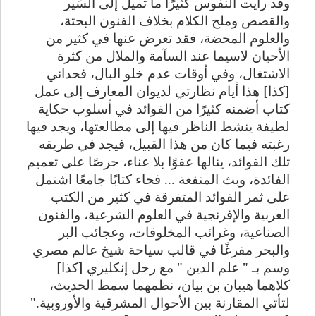
وقد رأيت النفوس كثيرًا ما تميل إلى السِّير
والقصص وملح الكلام بخلاف الفنون البحتة،
والعلوم المحضة، فقد تعرض عنها في كثير من
الأحيان لاسيما عند السآمة والملال من كثرة
الاشتغال، وفي أوقات عدم خلو البال، فحداني
[كذا] هذا أيام نظارتي لديوان المعارف إلى عمل
كتاب أضمنه كثيرًا من الفوائد في أسلوب حكاية
لطيفة ينشط الناظر فيها إلى مطالعتها، ويجد فيها
رغبته فيما كان من هذا القبيل، فيجد في طريقه
تلك الفوائد، ينالها عفوًا بلا عناء، حرصًا على تعميم
الفائدة، وبث المنفعة ... فجاء كتابًا جامعًا اشتمل
على ثمر الفوائد المتفرقة في كثير من الكتب
العربية والإفرنجية في العلوم الشرعية، والفنون
الصناعية، وغرائب المخلوقات، وعجائب البر
والبحر مفرغًا في قالب سياحة شيخ عالم مصري
وسم بـ " علم الدين " مع رجل إنكليزي [كذا]
كلاهما هيبان بن بيان، نظمهما سمط الحديث،
لتأتي المقارنة بين الأحوال المشرقية والأوروبية.
"