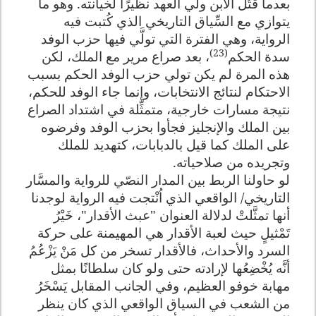
بعدما قتُل الابن ولي العهد نظيرًا لخيانته. وهو ما
يتوازي مع السِّياق التاريخي الذي كُتبت فيه
الرواية، وهي الفترة التي تولَّي فيها حزب الوفد
(23)
سدة الحكم
، بعد صراع مرير مع الملك، لكن
هذه المرة لم يكن تولي حزب الوفد الحكم بسبب
الاحتكام لنتائج الانتخابات، وإنما جاء الوفد للحكم،
نتيجة مسارات خارجية، متمثِّلة في اشتداد الصراع
بين الملك والإنجليز فجأوا بحزب الوفد وفرضوه
على الملك كما قيل بالدبابات، كتهديد للملك
وتجريده من صلاحياته.
لو حاولنا الربط بين المدار النصّي للرواية والمسَّار
التاريخي/ الواقعي الذي اُنْتجت فيه الرواية لوجدنا
أنها تمثَّلتْ لدلالة العنوان "عبث الأقدار"، خَيْرُ
تَمْثيلٍ حيث لعبة الأقدار هي المهيمنة على حركة
السرد والأحداث، فالأقدار تسخر من كل مَنْ يَزْعُمُ
أنَّه يُخْضِعُها لإرادته حتى ولو كان سلطانًا بمثل
مهابة خوفو العظيم، وفي الجانب المقابل يَسْخَرُ
من الشعب في السياق الواقعي الذي كان ينظر