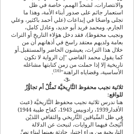
والانتصارات، لشحذِّ الهمم، خاصة في ظل
استعمار جاثم على صدور أبناء الأمة، وهذا ما
تجلى واضحًا في إبداعات (علي أحمد باكثير، وعلي
الجارم، ومحمد فريد أبو حديد، وعادل كامل،
ونجيب محفوظ)، فقد دخل هؤلاء التاريخ أو التراث
بعامة ولديهم معتقد راسخ في أذهانهم أن من
خلال هذا التراث، يعيشون الحاضر والمستقبل.أو
كما يقول محمد القاضي "إن الرواية لا تكون
تاريخية إلا إذا حملت من زمن كتابتها مشاغله
(16)
الأساسية، وقضاياه الراهنة"
.
-3-
ثلاثية نجيب محفوظ التَّارِيخيَّة تَمثُّلٌ أم تجاوُّزٌ
للواقع:
هنا ندرس ثلاثية نجيب محفوظ التَّاريخيَّة (عبث
الأقدار1939، رادوبيس 1943، كفاح طيبة 1944)
في ظل السِّياقين التَّاريخي والثقافي اللذيْن
أُنْتِجتْ فيهما الروايات، لنبحث عن الدلالة
التاريخية من وراء اختيار حادثة بعينها لبناء نصِّ