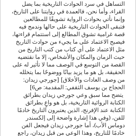
التساهل في سرد الحوادث التاريخية بما يضل
القراء، وأما نحن، فالعمدة في روايتنا على التاريخ،
وإنما نأتي بحوادث الرواية تشويقًا للمطالعين
فتبقى الحوادث التاريخية على حالها وندمج فيه
قصة غرامية تشوق المطالع إلى استتمام قراءتها،
فيصبح الاعتماد على ما يجيء من حوادث التاريخ
مثل الاعتماد على أي كتاب من كتب التاريخ من
حيث الزمان والمكان والأشخاص، إلا ما نقتضيه
القصة من التوسع في الوصف مما لا تأثير له على
الحقيقة، بل هو ما يزيد بيانًا ووضوحًا بما يتخلله
من وصف العادات والأخلاق
] [
جورجي زيدان:
الحجاج بن يوسف الثقفي: المقدمة: ص6]
يتضح مما سبق وعي جورجي زيدان بطرائق
الكتابة الروائية التاريخية، بل هو واعٍ بطرائق
الكتابة عند الإفرنج، الذين يعتبرون التاريخ خادمًا
للفن، (وفي هذا إشارة واضحة إلى إلكسندر
دوماس الأب)، أما جورجي زيدان فيجعل الفن
خادمًا للتاريخ، وهذا الوعي من قبل زيدان، راجع