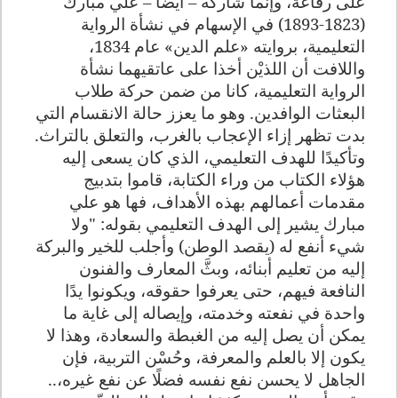
على رفاعة، وإنما شاركه – أيضًا – علي مبارك
(1823-1893) في الإسهام في نشأة الرواية
التعليمية، بروايته «علم الدين» عام 1834،
واللافت أن اللذيْن أخذا على عاتقيهما نشأة
الرواية التعليمية، كانا من ضمن حركة طلاب
البعثات الوافدين. وهو ما يعزز حالة الانقسام التي
بدت تظهر إزاء الإعجاب بالغرب، والتعلق بالتراث.
وتأكيدًا للهدف التعليمي، الذي كان يسعى إليه
هؤلاء الكتاب من وراء الكتابة، قاموا بتدبيج
مقدمات أعمالهم بهذه الأهداف، فها هو علي
مبارك يشير إلى الهدف التعليمي بقوله:
"ولا
شيء أنفع له (يقصد الوطن) وأجلب للخير والبركة
إليه من تعليم أبنائه، وبثَّ المعارف والفنون
النافعة فيهم، حتى يعرفوا حقوقه، ويكونوا يدًا
واحدة في نفعته وخدمته، وإيصاله إلى غاية ما
يمكن أن يصل إليه من الغبطة والسعادة، وهذا لا
يكون إلا بالعلم والمعرفة، وحُسْن التربية، فإن
الجاهل لا يحسن نفع نفسه فضلًا عن نفع غيره،..