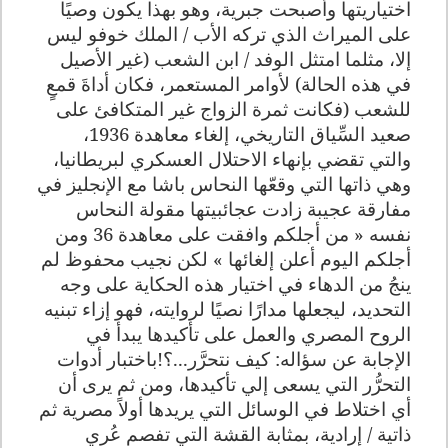
اختياريتها وأصبحت جبرية، وهو بهذا يكون وصيًا
على الميراث الذي تركه الأب / الملك خوفو ليس
إلا، مثلما امتثل الوفد / ابن الشعب (غير الأصيل
في هذه الحالة) لأوامر المستعمر، فكان أداةَ قمعٍ
للشعب (فكانت ثمرة الزواج غير المتكافئ على
صعيد السِّياق التاريخي، إلغاء معاهدة 1936،
والتي تقضي بإنهاء الاحتلال العسكري لبريطانيا،
وهي ذاتها التي وقعّها النحاس باشا مع الإنجليز في
مفارقة عجيبة زادت عجائبيتها مقولة النحاس
نفسه « من أجلكم وافقت على معاهدة 36 ومن
أجلكم اليوم أعلن إلغائها » لكن نجيب محفوظ لم
ينجُ من الدهاء في اختيار هذه الحكاية على وجه
التحديد، ليجعلها مدارًا نصيًا لروايته، فهو إزاء تبنيه
الروح المصري والعمل على تأكيدها يبدأ في
الإجابة عن سؤاله: كيف نتحرَّر...؟!باختبار أدوات
التحرُّر التي يسعى إلي تأكيدها، ومن ثم يرى أن
أي اختلاط في الوسائل التي يريدها أولاً مصرية ثم
ذاتية / إرادية، بمثابة القشة التي تفصم عُري