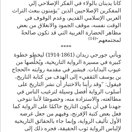
كانا يدينان بالولاء في الفكر الإصلاحي إلي
المفكرين الإصلاحيين الذين "يؤمنون ببعث التراث
العربي الإسلامي القديم، وعدم الوقوف في
الوقت نفسه، موقف الجمود والانغلاق من بعض
مظاهر الحضارة الغربية التي قد تكون صالحةً
(14)
لمجتمعهم"
****
ويأتي جورجي زيدان (1861-1914) ليخطو خطوة
كبيرة في مسيرة الرواية التاريخية، ويُخلِّصها من
عيوب البدايات. فيشير في مقدمة روايته «الحجاج
بن يوسف الثقفي» إلى الهدف من كتابة التاريخ،
فيقول:
"وقد رأينا بالاختبار أن نشر التاريخ على
أسلوب الرواية أفضل وسيلة لترغيب الناس في
مطالعته، والاستزادة منه، وخصوصًا لأننا نتوخى
جهدنا في أن يكون التاريخ حاكمًا على الرواية كما
فعل بعض كتبة الإفرنج، وفيهم من جعل غرضه
الأول تأليف الرواية، وإنما جاء بالحقائق التاريخية
لإلباس الرواية ثوب الحقيقة، فجره ذلك إلى