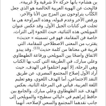
بن هشام» بأنها حركة «لا شرقية ولا غربية».
فالبحث عن الهوية العربية الخالصة هو الذي جعل
الكتُّاب يتراوحون بين المزج بين الأنا والآخر،
ورفض الآخر وعدم قبوله، وهذه المراوحة هي ما
تجلت في كتابات الجيل الأول. وقد عكس عنوان
المويلحي هذه الثنائية، حيث اللجوء إلى التراث،
خاصة فن المقامة، فهو في تسميته « حديث»
يقترب من المعنى الاصطلاحي للمقامة، التي
(13)
قريبة في معناها من كلمة حديث
. وقد يبدو
الاتفاق واضحًا بين المويلحي ورفاعة الطهطاوي
وعلي مبارك، في الطريقة التي كتب بها الكتاب
وهي الرحلة، إلا أنهم اختلفوا في الهدف، حيث
أراد الأول إصلاح المجتمع المصري، عن طريق
النقد الاجتماعي، أما الهدف اللغوي، وهو تعليم
اللغة العربية، فيأتي في المرحلة الثانية، بعكس
الهدف عند الطهطاوي وعلي مبارك. والجامع بين
حافظ إبراهيم في «ليالي سطيح» والمويلحي إلى
جانب نقدهما المجتمع والسعي لإصلاحه، أنهما