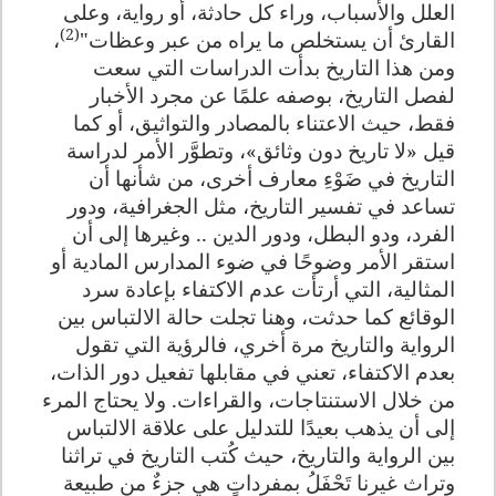
العلل والأسباب، وراء كل حادثة، أو رواية، وعلى
(2)
القارئ أن يستخلص ما يراه من عبر وعظات"
،
ومن هذا التاريخ بدأت الدراسات التي سعت
لفصل التاريخ، بوصفه علمًا عن مجرد الأخبار
فقط، حيث الاعتناء بالمصادر والتواثيق، أو كما
قيل «لا تاريخ دون وثائق»، وتطوَّر الأمر لدراسة
التاريخ في ضَوْءِ معارف أخرى، من شأنها أن
تساعد في تفسير التاريخ، مثل الجغرافية، ودور
الفرد، ودو البطل، ودور الدين .. وغيرها إلى أن
استقر الأمر وضوحًا في ضوء المدارس المادية أو
المثالية، التي أرتأت عدم الاكتفاء بإعادة سرد
الوقائع كما حدثت، وهنا تجلت حالة الالتباس بين
الرواية والتاريخ مرة أخري، فالرؤية التي تقول
بعدم الاكتفاء، تعني في مقابلها تفعيل دور الذات،
من خلال الاستنتاجات، والقراءات. ولا يحتاج المرء
إلى أن يذهب بعيدًا للتدليل على علاقة الالتباس
بين الرواية والتاريخ، حيث كُتب التاريخ في تراثنا
وتراث غيرنا تَحْفَلُ بمفرداتٍ هي جزءٌ من طبيعة