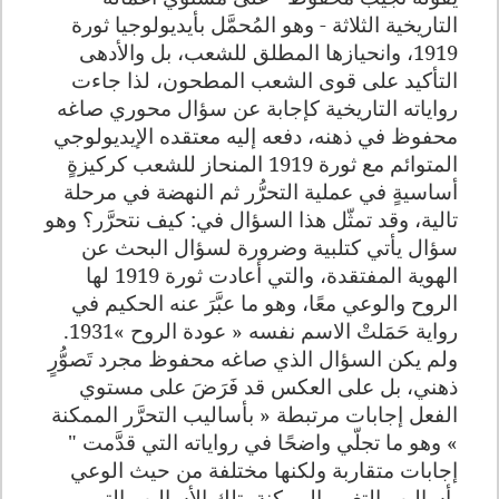
التاريخية الثلاثة - وهو المُحمَّل بأيديولوجيا ثورة
1919، وانحيازها المطلق للشعب، بل والأدهى
التأكيد على قوى الشعب المطحون، لذا جاءت
رواياته التاريخية كإجابة عن سؤال محوري صاغه
محفوظ في ذهنه، دفعه إليه معتقده الإيديولوجي
المتوائم مع ثورة 1919 المنحاز للشعب كركيزةٍ
أساسيةٍ في عملية التحرُّر ثم النهضة في مرحلة
تالية، وقد تمثّل هذا السؤال في: كيف نتحرَّر؟ وهو
سؤال يأتي كتلبية وضرورة لسؤال البحث عن
الهوية المفتقدة، والتي أعادت ثورة 1919 لها
الروح والوعي معًا، وهو ما عبَّرَ عنه الحكيم في
رواية حَمَلتْ الاسم نفسه « عودة الروح »1931
.
ولم يكن السؤال الذي صاغه محفوظ مجرد تَصوُّرٍ
ذهني، بل على العكس قد فَرَضَ على مستوي
الفعل إجابات مرتبطة « بأساليب التحرَّر الممكنة
» وهو ما تجلّي واضحًا في رواياته التي قدَّمت "
إجابات متقاربة ولكنها مختلفة من حيث الوعي
بأساليب التغيير الممكنة، تلك الأساليب التي