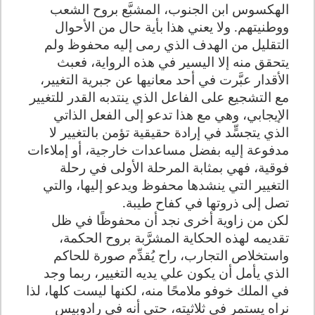
الهكسوس ابن الجنوب، المشبَّع بروح الشعب
ووطنيتهم. ولا يعني هذا بأية حال من الأحوال
التقليل من الهدف الذي رمى إليه محفوظ ولم
يتحقق منه إلا اليسير في هذه الرواية، فعبث
الأقدار عبَّرت في أحد معانيها عن جبرية التغيير،
مع التشجيع على الفاعل الذي ينتدبه القدر للتغيير
الإيجابي، وهي مع هذا تدعو إلى الفعل الذاتي
الذي يتجسٍّد في إرادة حقيقية تؤمن بالتغيير لا
مدفوعة إليه بفضل مساعدات خارجية، أو إملاءات
فوقية، فهي بمثابة المرحلة الأولى في رحلة
التغيير التي ينشدها محفوظ ويدعو إليها، والتي
تصل إلى ذروتها في كفاح طيبة.
لكن من زاوية أخرى نجد أن محفوظًا في ظل
تقديمه لهذه الحكاية المشرَّبة بروح الحكمة،
واستخلاص التجارب، راح يُقدِّم صورة للحاكم
الذي يأمل أن يكون علي يديه التغيير، ربما وجد
في الملك خوفو ملامحًا منه، لكنها ليست كلها، لذا
نراه يستمر في ثلاثيته، حتى أنه في رادوبيس