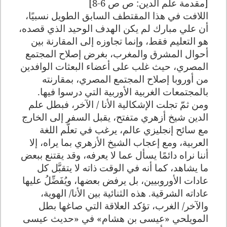
[مقدمة علم الدين: ص ص 6-8]
اللافت في هذا المقتطف السابق الطويل نسبيًا،
أن علي مبارك لم يكن الهدف الوحيد الذي قصده،
هو التعليم فقط، وإنما تجاوزه إلى المقارنة بين
أحوال المشرق والمغرب، بغرض إصلاح المجتمع
المصري، حيث غلب على أعضاء البعثات الوافدين
من أوروبا إصلاح المجتمع المصري، بمقارنته
بالمجتمعات الغربية الأوربية التي درسوا فيها.
ومن ثمّ تجلت الإشكالية الأنا / الآخر، فبطل علم
الدين شيخ أزهري متفتح، يقبل السفر إلى الخارج
مع سائح إنجليزي عالم، يرغب في تعلُّم اللغة
العربية، ومع إعجاب الشيخ الأزهري بما يراه، إلا
أننا نراه دائمًا يسأل عما لا يعرفه، وقد يقتنع ببعض
ما يشاهد، كما أنه في الوقت ذاته لا يتقبَّل كل
عادات الأوروبيين، بل يرفض بعضها، ويُفَضِّلُ عليها
عاداته الشرقية. هذه الثنائية بين الأنا/ الهوية،
والآخر/ الغرب، تؤكد العلاقة التي صاغها بطل
المويلحي «عيسى بن هشام» في «حديث عيسى