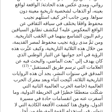
روائي، ومدي عكس هذه الحادثة/ الواقعة لواقع
بعينه، أو الذهاب لشخصية تاريخية معينة دون
سواها. ومن جانب آخر كيف استلَّهم نجيب
محفوظ واقعًا يختلف في سياقه الثقافي عن
الواقع المعكوس عليه؟ ليكشف تطابق السياقين
رغم البون الشاسع بينهما في الحُقب التاريخية.
ومن ثمَّ مدى رؤية نجيب محفوظ لمصر القديمة،
من خلال هذه الثلاثية التاريخية، وكيف عبَّرت هذه
الرؤية في أحد جوانبها عن التيار الوطني الذي
كان يهدف إلي "بعث الماضي، والبحث فيه عن
(17)
العلامات التي ترسم طريق المستقبل".
المدقق في سنوات النشر، يجد أن هذه الروايات
التاريخية الثلاثة، أُنْتِجت أثناء وبعد معترك الحرب
العالمية (خاصة الحرب العالمية الثانية التي
شكّلت منعطفًا خطيرًا في الخريطة الدولية، وما
أسفرت عنه من انقسامات حادة في مسيرة
الدول، وفوق هذا كشفت الأقنعة الكاذبة التي لا
تتواني في استخدام القوة المفرطة من أجل