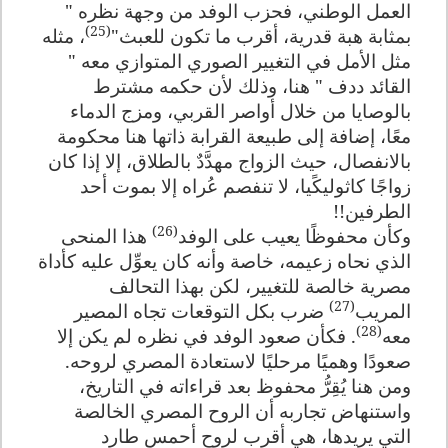
العمل الوطني، فحزب الوفد من وجهة نظره "
(25)
بمثابة هبة قدرية، أقرب ما تكون للعبث"
، مثله
مثل الأمل في التغيير الصوري المتوازي معه "
القائد ددف " هنا، وذلك لأن حكمه مشترط
بالوصايا من خلال أواصر القربي، ومزج الدماء
معًا، إضافة إلى طبيعة القرابة ذاتها هنا محكومة
بالانفصال، حيث الزواج مهدَّدٌ بالطلاق، إلا إذا كان
زواجًا كاثوليكًيا، لا تنفصم عُراه إلا بموت أحد
الطرفين
!!
(26)
وكأن محفوظًا يعيب على الوفد
هذا المنحى
الذي نحاه زعيمه، خاصة وأنه كان يعوِّل عليه كأداة
مصرية خالصة للتغيير، لكن بهذا التحالف
(27)
المريب
ضرب بكل التوقعات تجاه المصير
(28)
معه
. فكأن صعود الوفد في نظره لم يكن إلا
صعودًا وهميًا مرحليًا لاستعادة المصري لروحه.
ومن هنا يُقِرُّ محفوظ بعد قراءاته في التاريخ،
واستنهاض تجاربه أن الروح المصري الخالصة
التي يريدها، هي أقرب لروح أحمس طارد