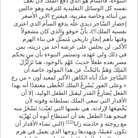
النبوءة، فالسَّأم هو الذي دَفَعَ الملك لأن تَعُفَّ
نفسه كل الوسائل التقليدية للترفيه وهو جالس
بين أبنائه وخاصة مقربية، فيقترح الابن الأصغر
إحضار السَّاحر ديدي علّه يدفع السأم الذي اعترى
نفسية الملك!!)، بأنَّ خوفو والذي كان مشغولاً
وقتها بأهم إنجازٍ تاريخي مُتمثِّل في بناء الهرم
الأكبر، لن يجلس على عرشه أحد من ذريته، بمن
في ذلك ولي عهده، وتستمر النبوءة بأن من يحكم
مصر بعده طفلاً حديثَ عَهْدٍ بالوجود، هنا تَزَلْزَّلَ
المَلِكُ وَهَمَّ بالبَحْثِّ عن هذا المولود خاصة أن
السَّاحِرَ حدَّدَ أباه الكاهن الأكبر لمعبد أون « من رع
» وعلى الفور يُسْرِعُ الملك الخُطى معتقدًا أنه بهذا
الفعل يُصَارِعُ القدر ليقتل الطفل الوليد، إلا أن
الأقدار التي سعى الملك بسلطانه وقوته لأن
يُخْضِعَهَا لإرادته، هي نفسها التي تَعبْث/ تَسْخَرُ منه
فينجو هذا الطفل بعد أن استطاع أبوه أن يُهَرِّبَه
(22)
مع زوجته و خادمته زايا
(التي تشاء الأقدار أن
تكون عقيمًا، ويهددها زوجها الذي يعمل في هرم