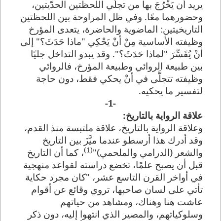
يريد أن يَخْرُجَ بها من تجلِّي اللحظتين الحدّيتين،
وحضورهما معًا. وفي ظل المراوحة بين اللحظتين
التاريخيتين: الماضوية والحاضرة، يتعدى المؤرخ
وظيفته الأساسية مِنْ أنْ يَحْكِي "ماذا حَدَثَ؟" إلى
أنْ يُفَسِّرَ "لماذا حَدَثَ؟". وقد يبدو التداخل جليًا
بين طبيعة الروائي وطبيعة المؤرخ، فالروائي
وظيفته تتجلَّى في أنْ يحكي فقط، دون حاجة
لتفسير ما يحكيه.
-1-
علاقة الرواية بالتاريخ:
وعلاقة الرواية بالتاريخ، علاقة ملتبسة منذ القدم،
وقد أدرك هذا أرسطو عندما ميَّزَ بين
التاريخ
(1)
والشعر (الدرامي والملحمي)"
، كما أن التاريخ
قبل أن يصبح علمًا، تخضع دراسته لقواعد منهجية
في أواخر القرن التاسع عشر، "كان مجرد حكاية
تأتي على لسان صاحبها، تروي وقائع عن أقوام
عاشت هنا وهناك، ومشاهد من حياتهم
وسلوكياتهم، والمصير الذي انتهوا إليه، دون ذكر