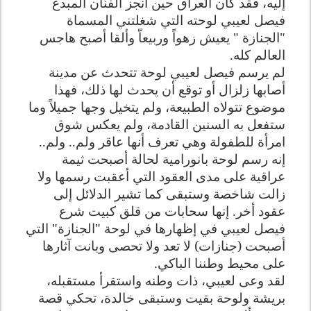
إليه، فقد كان العراق حين أنجز الفنان المبدع
فيصل لعيبي لوحته التي شغلتني المسماة
"الجنازة " يعيش زهواً وربيعاّ وألقا أصبح هاجس
العالم كله.
لم يرسم فيصل لعيبي لوحة تتحدث عن مدينة
أصابها زلزال أو توقع أن يحدث لها ذلك، فهذا
موضوع تتولاه الطبيعة، ولم يتخيل وجها جميلاً وما
ستفعل به السنين القادمة، ولم يعكس شوق
امرأة للطفولة وهي تعرف أنها عاقر ولم.. ولم..
إنه رسم لوحة بانورامية لحالة أصبحت ثيمة
عراقية على مدى العقود التي أعقبت رسمها ولا
زالت شاخصة وستبقى كما تشير الدلائل إلى
عقود أخر. إنها سحابات من قلق كبيت شرع
فيصل لعيبي في إظهارها في لوحة "الجنازة" التي
أصبحت (جنازات) لا تعد ولا تحصى وبانت آثارها
على محيط وطننا الباكي.
لقد وعى لعيبي، ذات وطنه واستقرأ مستقبله،
بريشة ولوحة بقيت وستبقى خالدة، تحكي قصة