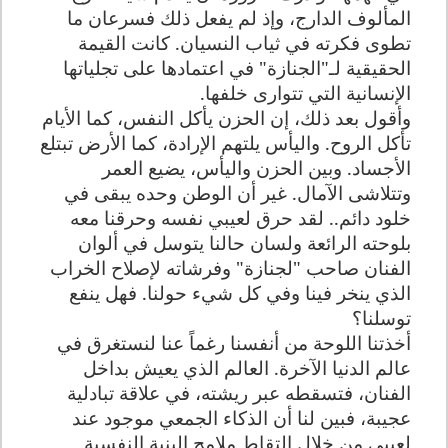
المألوف الدارج، وإذ لم يفعل ذلك فسرعان ما
تطوى فكرته في ثياب النسيان. كانت القيمة
الحقيقية لـ"الجنازة" في اعتمادها على تجلياتها
الإنسانية التي تتوارى خلفها.
وأقول بعد ذلك، إن الحزن يأكل النفس، كما الأيام
تأكل الروح. واليأس يلتهم الإرادة، كما الأرض تبتلع
الأجساد. وبين الحزن واليأس، يضيع العمر
وتتلاشى الآمال. غير أن الوطن وحده يبقى في
خلود دائم.. لقد حرق لعيبي نفسه وحرقنا معه
بلوحته الرائعة ولسان حالنا يتوسل في ألوان
الفنان صاحب "لجنازة" وفرشاته لإصلاح الخراب
الذي ينخر فينا وفي كل شيء حولنا. فهل ينفع
توسلنا؟
أخذتنا اللوحة من أنفسنا رغماً عنا لنستغرق في
عالم الدنيا الآخرة. العالم الذي يعيش بداخل
الفنان، فتسقطه عبر ريشته، في علاقة تبادلية
عجيبة، فبين لنا أن الذكاء الجمعي موجود عند
لعيبي من خلال التقاط ملامح البنية النفسية