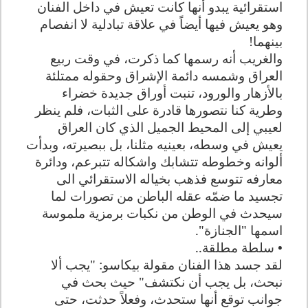
استقرائية يبدو أنها كانت تعيش في داخل الفنان
وهو يعيش فيها أيضاً في علاقة تبادلية لا انفصام
بينهما!
والغريب أنه رسمها كما ذكرت، في وقت ربيع
العراق وشمسه دائمة الإشراق وحقوله ممتلئة
بالأزهار والورود، تنبت أوراق جديدة خضراء
وطرية كنا نتصورها قادرة على الثبات، فلم ينظر
لعيبي إلى المحيط الجميل الذي كان العراق
يعيش في وسطه، بعينيه مثلنا، بل ببصيرته، وبدأت
ألوانه وخطوطه تتشابك واشكاله تتبرعم، ودائرة
معارفه تتوسع فذهب بخياله الاستقرائي الى
تجسيد ما ضمّه عقله الباطن من تصورات لما
سيحدث في الوطن من نكبات برمزية ملموسة
اسمها "الجنازة".
• سلطة مطلقة..
لقد جسد هذا الفنان مقولة بيكاسو: "يجب ألا
نبحث، بل يجب أن نكتشف" حيث بحث في
جوانب توقع أنها ستحدث، وفعلاً حدثت، حتى