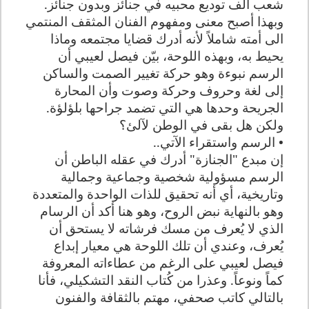
شعب ألف توديع محبيه في جنائز وبدون جنائز.
وبهذا أصبح معنى ومفهوم الفنان المثقف المنتمي
الى أمته شاملاً لأنه أدرك قضايا مجتمعه وماذا
يحيط به، وبهذه اللوحة، بيّن فيصل لعيبي أن
الرسم نبوءة وهو حركة تغيير الصمت والساكن
إلى لغة وحروف وحركة وصوت وأن المحارة
الجريحة وحدها هي التي تضمد جراحها بلؤلؤة.
ولكن هل بقى في الوطن لآلئ؟
• الرسم واستقراء الآتي..
إن مبدع "الجنازة" أدرك في عقله الباطن أن
الرسم مسؤولية شخصية وجماعية وجمالية
وتاريخية، أي أنه تحقيق للذات الواحدة والمتعددة
وهو بالنهاية نبض الروح، وهو هنا أكد أن الرسام
الذي لا يُعرف من مسك فرشاته لا يستحق أن
يُعرف، وعندي أن تلك اللوحة هي معيار إبداع
فيصل لعيبي على الرغم من عطاءاته المعروفة
كماً ونوعاً. وعذرا من كُتاب النقد التشكيلي، فأنا
بالتالي كاتب صحفي، مهتم بالثقافة والفنون