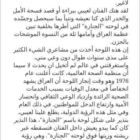
لاغير.
لقد هتك الفنان لعيبي ببراءة أو قصد فسحة الأمل
والخدر الذي كنا نعيشه وتنبأ بما سيحصل وجسّده
في لوحته "الجنازة" التي أطرها بخلفية تبين
عظمة العراق وأمامها ثلة من النسوة الموشحات
بالحزن.
إن هذه اللوحة أخذت من مشاعري الشيء الكثير
على مدى سنوات طوال دون وعي مني،
واستغرقتني في عالم لم أتخيل ان يحدث لا سيما
أن منظمة الصحة العالمية، كانت أعلنت عام
1976 وهو وقت إنجاز اللوحة أن العراق يشهد
انخفاضاً في معدل الوفيات بسبب الخدمات
الصحية الرائدة وازدياد الوعي الثقافي وانحسار
الأمية وارتفاع الدخل للمواطنين. في ذلك العام
وفي مثل هذه الرؤية الدولية، يطلع علينا لعيبي،
بنذير على شكل لوحة باسم "الجنازة"، هذا النذير
كان كما يبدو يعيش داخل الفنان فتسقطه عبر
ريشته وزيتها فوق لوحته "الجنازة". وهي رؤية