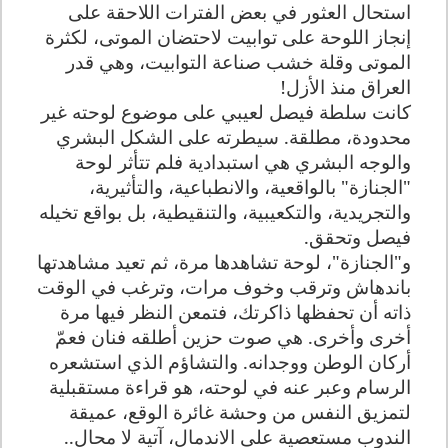
استحال العثور في بعض الفترات اللاحقة على
إنجاز اللوحة على توابيت لاحتضان الموتى، لكثرة
الموتى وقلة خشب صناعة التوابيت، وهي قدر
العراق منذ الأزل!
كانت سلطة فيصل لعيبي على موضوع لوحته غير
محدودة، مطلقة. سيطرته على الشكل البشري
والوجه البشري هي استبدادية فلم تتأثر لوحة
"الجنازة" بالواقعية، والانطباعية، والتأثيرية،
والتجريدية، والتكعيبية، والتنقيطية، بل بواقع تخيله
فيصل وتحقق.
و"الجنازة"، لوحة تشاهدها مرة، ثم تعيد مشاهدتها
باندهاش وترقب وخوف مرات، وترغب في الوقت
ذاته أن تحفظها ذاكرتك، فتمعن النظر فيها مرة
أخرى وأخرى. هي صوت حزين أطلقه فنان فعمّ
أركان الوطن ووجدانه. والتشاؤم الذي استشعره
الرسام وعبر عنه في لوحته، هو قراءة مستقبلية
لتمزيق النفس من وحشة غائرة الوقع، عميقة
الندوب مستعصية على الاندمال، آتية لا محال..