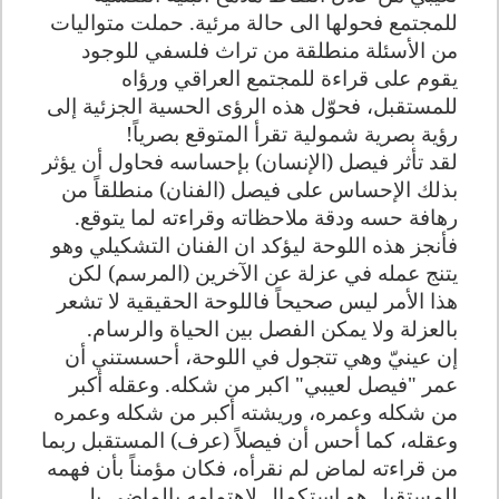
للمجتمع فحولها الى حالة مرئية. حملت متواليات
من الأسئلة منطلقة من تراث فلسفي للوجود
يقوم على قراءة للمجتمع العراقي ورؤاه
للمستقبل، فحوّل هذه الرؤى الحسية الجزئية إلى
رؤية بصرية شمولية تقرأ المتوقع بصرياً!
لقد تأثر فيصل (الإنسان) بإحساسه فحاول أن يؤثر
بذلك الإحساس على فيصل (الفنان) منطلقاً من
رهافة حسه ودقة ملاحظاته وقراءته لما يتوقع.
فأنجز هذه اللوحة ليؤكد ان الفنان التشكيلي وهو
يتنج عمله في عزلة عن الآخرين (المرسم) لكن
هذا الأمر ليس صحيحاً فاللوحة الحقيقية لا تشعر
بالعزلة ولا يمكن الفصل بين الحياة والرسام.
إن عينيّ وهي تتجول في اللوحة، أحسستني أن
عمر "فيصل لعيبي" اكبر من شكله. وعقله أكبر
من شكله وعمره، وريشته أكبر من شكله وعمره
وعقله، كما أحس أن فيصلاً (عرف) المستقبل ربما
من قراءته لماض لم نقرأه، فكان مؤمناً بأن فهمه
للمستقبل هو استكمال لاهتمامه بالماضي بل