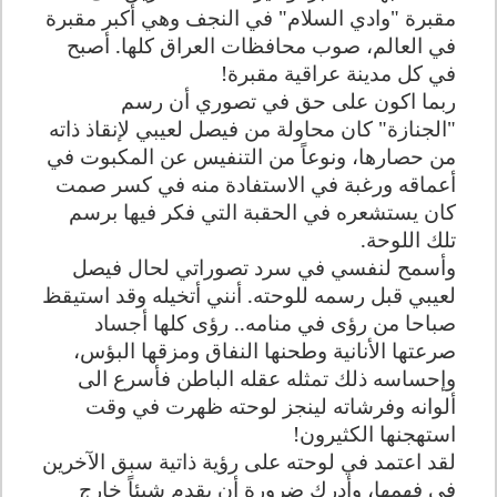
مقبرة "وادي السلام" في النجف وهي أكبر مقبرة
في العالم، صوب محافظات العراق كلها. أصبح
في كل مدينة عراقية مقبرة!
ربما اكون على حق في تصوري أن رسم
"الجنازة" كان محاولة من فيصل لعيبي لإنقاذ ذاته
من حصارها، ونوعاً من التنفيس عن المكبوت في
أعماقه ورغبة في الاستفادة منه في كسر صمت
كان يستشعره في الحقبة التي فكر فيها برسم
تلك اللوحة.
وأسمح لنفسي في سرد تصوراتي لحال فيصل
لعيبي قبل رسمه للوحته. أنني أتخيله وقد استيقظ
صباحا من رؤى في منامه.. رؤى كلها أجساد
صرعتها الأنانية وطحنها النفاق ومزقها البؤس،
وإحساسه ذلك تمثله عقله الباطن فأسرع الى
ألوانه وفرشاته لينجز لوحته ظهرت في وقت
استهجنها الكثيرون!
لقد اعتمد في لوحته على رؤية ذاتية سبق الآخرين
في فهمها، وأدرك ضرورة أن يقدم شيئاً خارج