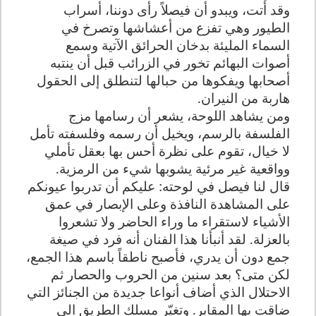
وقد أتت، ويبدو أن فيصلاً رأى دوننا، أسراب
الطيور وهي تفزع من أعشاشها وتصرخ في
السماء المليئة بدخان الحرائق الآتية وسمع
أصوات البهائم تخور في الزرائب قبل أن ينتبه
أصحابها ويفكوها من حبالها لتنطلق إلى الحقول
هاربة من النيران.
ومن يشاهد اللوحة، يشعر أن رسامها مزج
الفلسفة بالرسم، ويخيل أن رسمه وفلسفته تأمل
لا خيال، تقوم على نظرة أحس بها بعقل تأملي
وواقعية غير مرئية يشوبها شيء من الرمزية.
قال لنا فيصل في لوحته: عليكم أن تدربوا عيونكم
على المشاهدة النافذة وعلى الإبصار في عمق
الأشياء لاستقراء ما وراء الحاضر ولا تشعروا
بالعزلة. لقد أنبأنا هذا الفنان أنه فرد في صيغة
جمع دون أن يدري، فأصبح ناطقاً باسم هذا الجمع،
لكن متى؟ بعد سنين من الحروب والحصار ثم
الاحتلال الذي أضاف أنواعا جديدة من الجنائز التي
ضاقت بها المقابر. وتغيّر مسلك الطريق الى