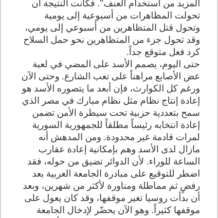
المزيد من استخدام العنف". فكانت النتيجة أن
تحولت
المظاهرات من أسبوعية إلى يومية
وتحول قتل المتظاهرين من أسبوعي إلى يومي،
وقد تحول
جزء من المتظاهرين نحو حمل السلاح
كرد فعل متوقع جداً.
حتى اليوم، يصمم الأسد
على المضي في لعبة
عض الأصابع مراهناً على تعب الشارع. وحتى الآن
ورغم كل الكوارث، فإن أبعد ما يتصوره الأسد هو
إعادة إنتاج نظام مثل نظام مبارك في مصر الذي
سمح بتعددية حزبية تحت سيطرة الأمن تضمن
إعادة انتخابه رئيساً مطلقاً للجمهورية السورية
لمرات قادمة غير محدودة. ومن المدهش أنه
مازال لدى الأسد وهم بإمكانية إعادة عقارب
الساعة للوراء. لأن الدوائر تضيق من حوله، فقد
اضطر للتوقيع على مبادرة الجامعة العربية بعد
رفضٍ ثم مماطلة ومناورة لأكثر من شهرين، وبعد
أن بدأت روسيا تغير موقفها، وقد كان يعول على
موقفها كثيراً. وهو الآن يحضّر لإدخال الجامعة