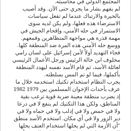
المجتمع الدولي في محاسبته.
لم يفهم بشار ما يجري حتى الآن. وقد أصيب
بالحيرة والارتباك عندما لم تفعل سياسات
الاسترضاء هذه فعلها، ولم يكن لديه سوى
الاستمرار في حله الأمني، وإقحام الجيش في
مهمة قذرة هي مواجهة المتظاهرين وقمعهم.
ووسع حله
الأمني هذه المرة ضد المنطقة كلها.
فجاء التهديد أولاً لأمن إسرائيل على لسان رامي
مخلوف ابن خالة الرئيس ورجل الأعمال الرئيسي
لعائلة الأسد، ثم قام الأسد نفسه ليهدد المنطقة
بأكملها، فيما لو تم المس بسلطته.
يجرب النظام استخدام تكتيك استخدمه
خلال ما
عرف بأحداث الإخوان المسلمين بين 1979 1982
إذ يضرب منطقة معينة ضربة قوية ترعب بقية
المناطق، ولكن هذا التكتيك لم ينفع لا في درعا
ولا في حمص ولا في إدلب ولا في حماه ولا في
دير الزور ولا في أي مكان. استخدم الأسد منطق
"أن الأزمة التي
لم يحلها استخدام العنف يحلها