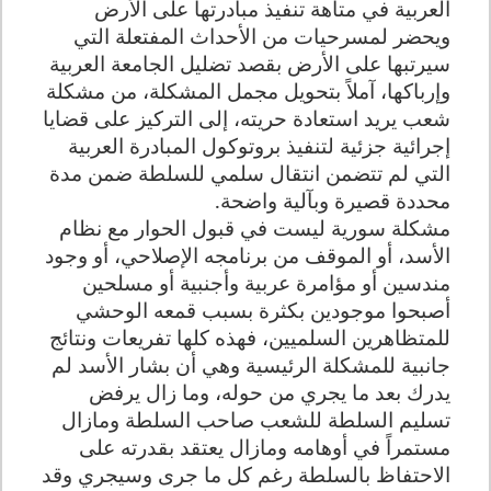
العربية في متاهة تنفيذ مبادرتها على الأرض
ويحضر لمسرحيات من الأحداث المفتعلة التي
سيرتبها على الأرض بقصد تضليل الجامعة العربية
وإرباكها، آملاً بتحويل مجمل المشكلة، من مشكلة
شعب يريد استعادة حريته، إلى التركيز على قضايا
إجرائية جزئية لتنفيذ
بروتوكول المبادرة العربية
التي لم تتضمن انتقال سلمي للسلطة ضمن مدة
محددة قصيرة وبآلية واضحة.
مشكلة سورية ليست في قبول الحوار مع نظام
الأسد، أو الموقف من برنامجه الإصلاحي، أو وجود
مندسين أو مؤامرة عربية وأجنبية أو مسلحين
أصبحوا موجودين بكثرة بسبب قمعه الوحشي
للمتظاهرين السلميين، فهذه كلها تفريعات ونتائج
جانبية للمشكلة الرئيسية وهي أن بشار الأسد لم
يدرك بعد ما يجري من حوله، وما زال يرفض
تسليم السلطة للشعب صاحب السلطة ومازال
مستمراً في أوهامه ومازال يعتقد بقدرته على
الاحتفاظ بالسلطة رغم كل ما جرى وسيجري وقد