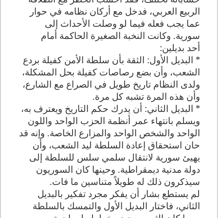
الربيع العربي، فدخل مع أركان نظامه في حوار
عما يجب فعله فيما لو وصلت الأحداث إلى
سورية. وكانت النخبة الصغيرة الحاكمة أمام
أحد
بديلين:
* البديل الأول: الثقة بأن سلطة الأمن كفيلة بردع
الشعب، وأن بضع رصاصات كفيلة بحل المشكلة،
ولدى النظام تاريخ طويل في الصراع مع الشارع،
وأن هذه المرة تشبه كل مرة.
* البديل الثاني: أن يدرك حكم التاريخ ويعترف به،
ويسلم بانتهاء عمر أنظمة الحزب الواحد واللون
الواحد والشخص الواحد والمزارع الخاصة. وإنه قد
حان استحقاق إعادة السلطة ليد الشعب، وأن
يهيئ سورية لانتقال سلمي سلس للسلطة إلى
دولة مدنية ديمقراطية. وحينها كان السوريون
سيذكرون ذلك له طويلاً متناسين ما فات.
لم يستطع بشار أن يفكر مجرد تفكير بالبديل
الثاني، فاختار البديل الأول والتمسك بالسلطة
مهما كان الثمن، وحضر خططه لمواجهة