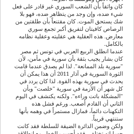
كان واثقاً بأن الشعب السوري غير قادر على فعل
شيء ضده، وإن وجد من يتظاهر ضده، فهو بلا
شك يستحق الموت. كان مقتنعاً بأن طلقتين من
الرصاص كافيتان لتفريق أكبر تجمع سوري
معارض. هذه العقلية هي عقليته وعقلية نظامه
بالكامل.
عندما انطلق الربيع العربي في تونس ثم مصر
كان بشار يجيب بثقة بأن سورية في مأمن، لأن
"سورية بلد الممانعة". لذا لم يصدق عندما قامت
الثورة السورية في آذار 2011 أن هذا يمكن أن
يحدث في سورية بهذه القوة. لذا كان يردد في
كل
شهر أن الأزمة في سورية "خلصت" وبأن
"المشكلة باتت وراءه". ولكنه يكتشف في اليوم
الثاني أن القادم أصعب. ورغم فشل هذه
التكهنات دائماَ، فمازال مستمراً في وهمه بأنها
ستنتهي قريباً.
ولكن وضمن الدائرة الضيقة للسلطة فقد كانت
حساباته تختلف، فقد أحسب الخطر مع انطلاقة