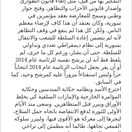
التفكير بها من قبل، مثل إلغاء قانون الطوارئ
وإصدار قانوني الأحزاب والتظاهر، وفتح حوار
وطني وسمح للمعارضة بعقد مؤتمرين في
سورية، وكان يعتقد أن هذا كاف لإرضاء معظم
الناس. ولكن كل هذا لم ينفع في وقف التظاهر
لأنه لم يتضمن إعادة السلطة للشعب والانتقال
بسورية إلى نظام ديمقراطي تعددي وتداولي
للسلطة. حتى أن بشار، ورغم كل ما جرى، لم
يلفظ قط أنه لن يرشح نفسه للرئاسة عام
2014
أو أن يقر بجعل انتخاب الرئاسة عام 2014 انتخاباً
حراً وليس استفتاءاً مزوراً عليه كمرشح وحيد، كما
في السابق.
اخترع الأسد ونظامه حكاية المندسين وحكاية
المؤامرة الخارجية والإمارات السلفية كي يخلط
الأوراق ويبرر قتل المتظاهرين. وسعى منذ الأيام
الأولى للثورة لدفع الانتفاضة باتجاه حمل السلاح،
ليجرها إلى معركة هو
الأقوى فيها، وليبرر سلوكه
القمعي تجاهها، طالما أنه مطمئن إلى تراخي