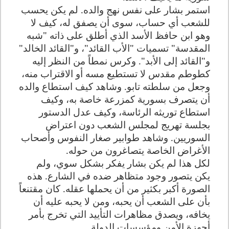
استمر بشار على نفس نهج والده. لم يكن يحسب
للشعب أي حساب، سوى أن يصفق له، كيف لا
وهو ابن حافظ الأسد الذي أطلق على ذاته "شبه
المقدسة" تسميات "الأب القائد"، و"القائد الخالد"
و"القائد إلى
الأبد". وكرس نمطاً من النظر إليه
كطوطم مقدس لا تستطيع مسه أو الاقتراب منه،
وجعل من سلطته تابو. وشاهد كيف استطاع والده
أن يتصرف بسورية كمزرعة خاصة به، وكيف
استطاع توريثه الرئاسة، وكيف عدل الدستور
بجلسة تهريج لمجلس الشعب دون اعتراض
السوريين. وشاهد طوابير صغار النفوس وأصحاب
الأغراض الخاصة يتصاغرون من حوله.
لكل هذا لم يكن بشار يفكر بشكل سوي، ولم
يكن يتصور وجود متظاهر ضده في الشارع. هذه
الصورة أكبر بكثير من أن يحملها عقله. كان مقتنعاً
بأن على الشعب أن يحبه، ومن لا يحبه عليه أن
يخافه، ويصدق مظاهرات التأييد التي تخرج بأمر
أجهزة الأمن ومؤسسات الدولة.