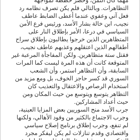
التظاهرات. وبالتالي فلم يكن تصرف نظامه رد
فعل آني وعفوي عندما أعطى الضابط عاطف
نجيب، ابن خالة بشار الأسد، ورئيس فرع الأمن
السياسي في درعا، الأمر بإطلاق النار على
المتظاهرين الذين خرجوا يطالبون بإطلاق سراح
أطفالهم الذين اعتقلهم وعذبهم عاطف نجيب،
فقتل ستة متظاهرين. ولكن المفاجأة المرعبة غير
المتوقعة كانت أن هذه المرة ليست كما المرات
السابقة، وأن التظاهر استمر، وأن الشعب
السوري قد كسر حاجز الخوف، بل ومع مزيد من
استخدام الرصاص والاعتقال والتعذيب كان
التظاهر يتوسع ويتوسع من حيث المكان ومن
حيث أعداد المشاركين.
جرب الأسد منح السوريين بعض المزايا العينية،
وجرب الاجتماع بالكثير من وفود الأهالي، ولكنها
لم تنفع، وجرب إطلاق برنامج إصلاح سياسي
واقتصادي وقدم تنازلات لم يكن ليفكر مجرد