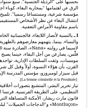
الرق عن اهتمامها "بمحاربة البغاء، كوباء 
مؤسسة شرعية، ومستساغا رسميا". تلميح، إ
انتشال البغاء عن نظر الأشخاص المستقيمي
باسم مقاومة الأمراض التعفنية.
I
ـ
بالنسبة لأنصار اللابغاء، فالجنسانية الخ
والنساء. بينما، يتهمهم معارضوهم بالطهرية
لاسيما في روايته
«Nana»
فلْْس، يصارعن من أجل البقاء، حينما يصبح 
مومسات، وثقت السلطات الإدارية، تواجدهن 
قبل سيزار لومبروزو، مؤسس المدرسة الإيطال
].
La femme criminelle et la Prostituée
[
قانون مارث ريشار، الأمكنة المتساهلة التي
«Montluçon»
و"الدجاجات الجميلات" لبل