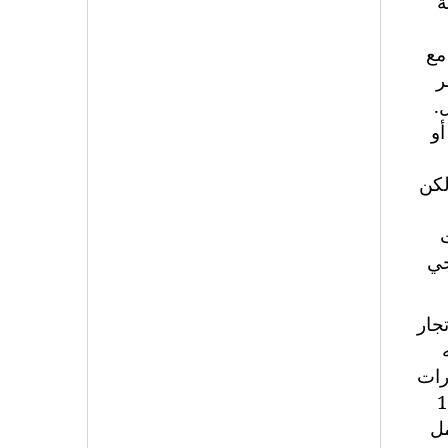
ة
مع
ر
.
أو
يني. لكن
ت
جي
ت الاتجار
رات
ا يجعلهن حسب اتفاقية 1949
مل