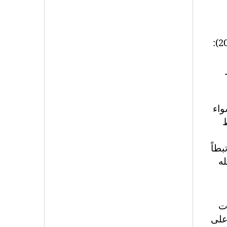
السلب. يقول، الفيلسوف ومنيك فولشيد في كتابه: "الجنس الميكانيكي، الأزمة الراهنة للجنسانية" (2002):
"سواء
ط
طاً
له
ت
على