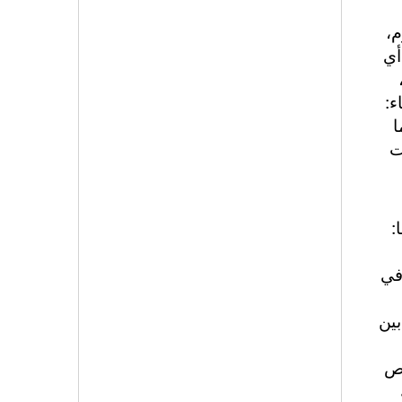
م،
أي
ء:
ا
ت
:
في
بين
اص