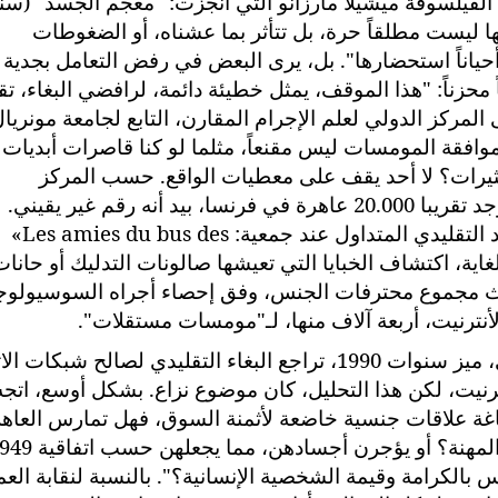
الفيلسوفة ميشيلا مارزانو التي أنجزت: "معجم الجسد" (سن
: إنها ليست مطلقاً حرة، بل تتأثر بما عشناه، أو الضغوطات
حياناً استحضارها". بل، يرى البعض في رفض التعامل بجدية 
زناً: "هذا الموقف، يمثل خطيئة دائمة، لرافضي البغاء، تق
 المركز الدولي لعلم الإجرام المقارن، التابع لجامعة مونريال
موافقة المومسات ليس مقنعاً، مثلما لو كنا قاصرات أبديات 
ثيرات؟ لا أحد يقف على معطيات الواقع. حسب المركز
الوطني، لمنع الاتجار بالكائنات الإنسانية، توجد تقريبا 20.000 عاهرة في فرنسا، بيد أنه رقم غير يق
«Les amies du bus des
 500. وتصعب للغاية، اكتشاف الخبايا التي تعيشها صالونات التدليك أو حانا
 حيث مجموع محترفات الجنس، وفق إحصاء أجراه السوسيولو
لأنترنيت، أربعة آلاف منها، لـ"مومسات مستقلات".
حسب البعثة البرلمانية، لـ بوسكي جوفروي، ميز سنوات 1990، تراجع البغاء التقليدي لصالح شبكا
نترنيت، لكن هذا التحليل، كان موضوع نزاع. بشكل أوسع، اتجه
ساغة علاقات جنسية خاضعة لأثمنة السوق، فهل تمارس العاه
بذلك عملاً، كما يدعي أنصار الاعتراف بهذه المهنة؟ أو يؤجرن أجسادهن، مم
 بالكرامة وقيمة الشخصية الإنسانية؟". بالنسبة لنقابة الع