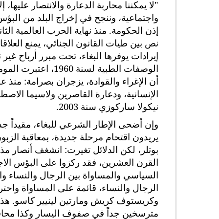
"لا يمكننا محاربة الدعارة والانتصار عليها،
واجتماعية، وننجح في إخراج البلد من البؤ
إذن الحكومة. منذ نهاية الحرب العالمية الثان
نص بين طيات القانون الجنائي، يمنع العلاقا
إيرادات يوفرها البغاء، تحت مبرر أرباح غير 
الوصفات الطبية لسنة
أن الإغراء والقوادة، يزجران بصرامة: منذ 
الإنسانية، ودعارة القاصرين ولاسيما الاص
نيكولا ساركوزي سنة 2003.
وإن أضحى الإطار الشرعي للبغاء، مقيداً جداً،
بوتلر، لكن الدلائل تغيرت: انشغف أنصار مذ
القرن العشرين، فقد ركزوا على البؤس الاجت
السياسي والمساواة بين الرجال والنساء والكر
الرجال والنساء، قائمة على المساواة واحترا
وكريستوف كريش ومارتين لينيير كاسو. هذه
مترسخين جداً في صفوف اليسار وكذا محافظي