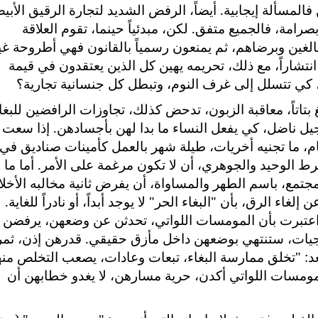
لمسألة إيجابية. أيضاً، الرفض الشديد لتجارة الرقيق الأبي
صرامة، فالجميع متفق. لكن، مبدئياً حينما، تقوم العلاقة
بالغين وبرضاهم، ثم يمنعون رسمياً بالقانون فهي أطروحة غي
ر انتشاراً، مع ذلك، تحريمه يهين كل الذين يعتقدون في قيمة
ة، كي تتسلل إلى غرف النوم، وتبطل كل جنسانية تجارية؟
غ بتاتاً، معاقبة الزبون، تدحض كذلك، تجاوزات الرافضين للبغا
 جيل ناضل، كي يفعل النساء ما بدا لهن بأجسادهن. إذا سعت
ام، ما تجنيه أخريات، طيلة شهر بالعمل كأمينات صناديق في
رط الوحيد والجوهري، أن لا تكون مرغمة على الأمر. أما ما
جتمع، باسم الطهر والمساواة، أن يفرض ثانية مخالبه الأخلا
غاء الرق، بأن "البغاء الحر" لا يوجد أبداً، أو نادراً للغاية.
اعتبرت بأن المومسات اللواتي، تحدثن عن وضعهن، يرفضن ح
تيجيات، ستنتهي بوضعهن داخل مأزق حقيقي. قدرهن إذن، ثمر
د: "تخلق ممارسة البغاء، تبعات وعادات، يصعب التخلص منه
المومسات اللواتي أكدن، حرية مسارهن، لا يغدو خطابهن أن