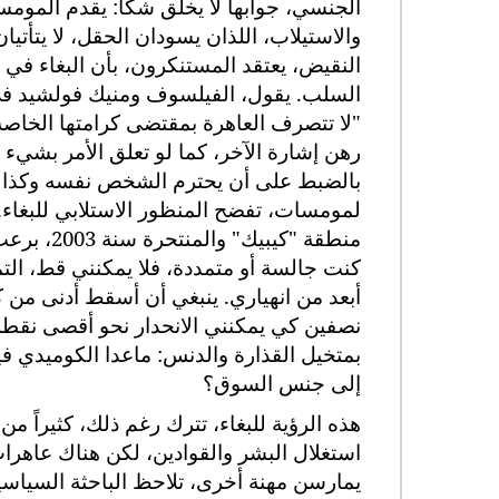
الجنسي، جوابها لا يخلق شكاً: يقدم المومس
والاستيلاب، اللذان يسودان الحقل، لا يتأتيا
النقيض، يعتقد المستنكرون، بأن البغاء في حد
"لا تتصرف العاهرة بمقتضى كرامتها الخا
رهن إشارة الآخر، كما لو تعلق الأمر بشيء ي
بالضبط على أن يحترم الشخص نفسه وكذا ال
منطقة "كي
كنت جالسة أو متمددة، فلا يمكنني قط، ال
أبعد من انهياري. ينبغي أن أسقط أدنى من
نصفين كي يمكنني الانحدار نحو أقصى نقطة ف
بمتخيل القذارة والدنس: ماعدا الكوميدي فيل
إلى جنس السوق؟
هذه الرؤية للبغاء، تترك رغم ذلك، كثيراً من
استغلال البشر والقوادين، لكن هناك عاهر
يمارسن مهنة أخرى، تلاحظ الباحثة السياس