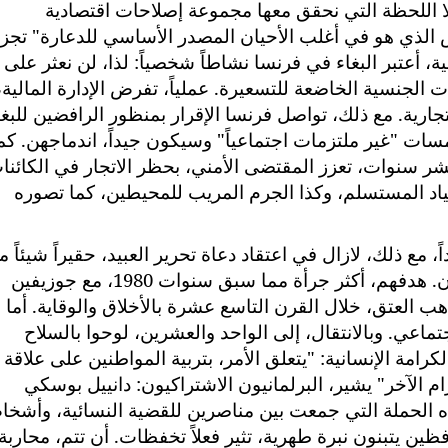
 إلا اللحظة التي نحقق معها مجموعة إصلاحات اقتصادية
س الذي هو في أغلب الأحيان المصدر الأساسي للدعارة" تجز
ية، أعتبر البغاء في فرنسا نشاطاً شخصياً: لذا، لن نعثر على 
ت الجنسية الخاضعة للتسعيرة. عملياً، تفرض الإدارة المالية،
تجارية. مع ذلك، تواصل فرنسا الإقرار بمنظور الرافضين للبغا
 1960، اعتبرت المومسات "غير ملتزمات اجتماعياً" وسيكون جيداً، اندماجهن. كم
عشر سنوات، تعزز المقتضى الأمني، بحظر الاتجار في الكائنا
طياد المستسلم، وكذا الجرم المريب للمحيطين، كما تصوره
 مع ذلك، لازال في اعتقاد دعاة تحرير العبيد، حقيراً شيئاً ما
يريدون اقتحام مرحلة جديدة، بمعاقبة الزبون. هدفهم، أكثر جرأة مما سبق سنوات 1980، مع جوزيفين
هب العتق، خلال القرن التاسع عشرة بالأخلاق والوقاية. أما 
ماعي. وبالانتقال، إلى الواحد والعشرين، لوحوا بالسلاح
امة الإنسانية: "يتعلق الأمر، بتربية المواطنين على علاقة 
م الآخر" يشير، البرلمانيون الاشتراكيون: دانييل بوسكي
 الحملة التي جمعت بين مناصرين للقضية النسائية، وأشخ
ن يتبنون نبرة طهرية، تثير فعلاً تخفظات. أن تتم، محاربة