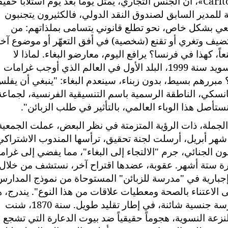
«Carlt
، أن الجنس التجاري، يمثل يوماً بعد يوم استلاباً حقيقيا
بة للمدير السابق لصندوق النقد الدولي، فالكثيرون يتجنبون
السعي بشكل خاص، نحو تطلع قانوني يتسامى بملذاتهم: من
تضيف وتغري أو تقنع (شخصية) في أفق التعهّر أو موضوع آخر
ً، كهذا في فرنسا؟ يرافع اليوم، معارضو البغاء. لماذا لا
نستلهم المنظومة الزاجرة، التي وضعتها السويد سنة 1999، البلد الأول في العالم الذي أوجب غرامات
ررهم بسيط، بدون زبناء، سينعدم البغاء: "ينبغي أن يفل
نسكي، الناطقة الرسمية باسم التنسيقية الفرنسية، لجماعة
ستأصل هذا الوباء العالمي، بالتأثير في طلب الزبائن".
الجملة، ذات الرؤية المتزمتة في نظر البعض، عملت الجمعية
ر أبريل، أرسلت لجنة تحقيق، ترأسها المندوب الاشتراكي
ن الجنائي، جرم "الالتجاء إلى البغاء"، مما يفضي إلى غرام
تقارب فترة ستة أشهر. عقوبة، عضدها اقتراح آخر، نستشف من خلال
 إجبارية في "مدرسة للزبائن" المستوحاة من نموذج المدارس
لى الاعتناء بالصحة ومعطيات علاقات من هذا النوع". يندرج، ه
الحلم الساعي إلى عالم، تحرر من كل ممارسة جنسية شائنة، في إطار تقليد طويل. سنة 1870، شنت
نزعة النسوية، هجوماً حقيقياً ضد بيوت الدعارة التي تشجع