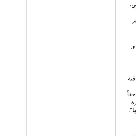
ض،
ر
ء،
قية
قاً
ة
ا".