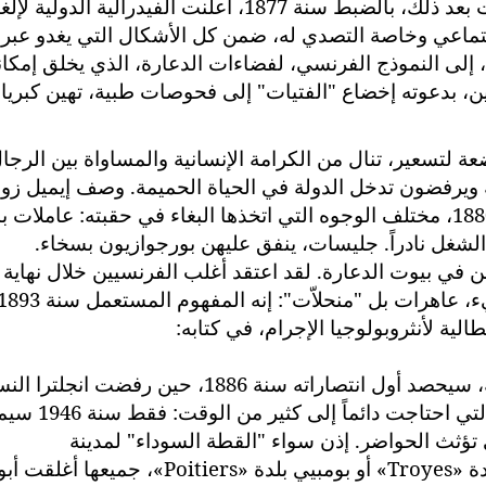
بحسبها على "الرذيلة الجنسية". سبع سنوات بعد ذلك، بالضبط سنة 1877، أعلنت الفيدرالية الدولية ل
اجتماعي وخاصة التصدي له، ضمن كل الأشكال التي يغدو عبره
لى النموذج الفرنسي، لفضاءات الدعارة، الذي يخلق إمكان
ن، بدعوته إخضاع "الفتيات" إلى فحوصات طبية، تهين كبريا
اضعة لتسعير، تنال من الكرامة الإنسانية والمساواة بين الرجا
 ويرفضون تدخل الدولة في الحياة الحميمة. وصف إيميل زولا
، الصادرة سنة 1880، مختلف الوجوه التي اتخذها البغاء في حقبته: عاملات
الشغل نادراً. جليسات، ينفق عليهن بورجوازيون بسخاء.
في بيوت الدعارة. لقد اعتقد أغلب الفرنسيين خلال نهاية
ية لأنثروبولوجيا الإجرام، في كتابه:
تيار تحرير البشر، المتشبع بتصورات أخلاقية، سيحصد أول انتصاراته سنة 1886، حين رفضت انجل
التنظيمي، على الطريقة الفرنسية. فرنسا التي احتاجت دائماً إلى 
 تؤثث الحواضر. إذن سواء "القطة السوداء" لمدينة
دة
«Troyes»
أو بومبيي بلدة
«Poitiers»
، جميعها أغلقت أبوا