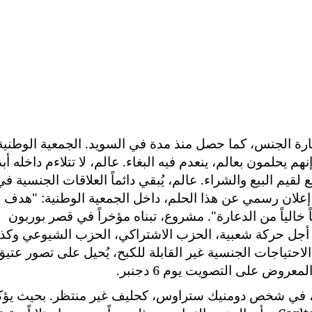
جارة الجنس، كما حصل منذ مدة في السويد. الجمعية الوطنية
نهم يحلمون بعالم، ينعدم فيه البغاء. عالم، لا تتلاءم داخله أبدا
م البيع والشراء. عالم، يُبقي دائماً العلاقات الجنسية في
إعلان رسمي عن هذا الحلم، داخل الجمعية الوطنية: "هدف
خالياً من الدعارة". مشروع، تبناه مؤخراً في قصر بوربون
 من أجل حركة شعبية، الحزب الاشتراكي، الحزب الشيوعي وكذا
لاحتياجات الجنسية غير القابلة للكبح، يُحيل على تصور عتيق
روض على التصويت يوم 6 دجنبر.
بغاء، في شخص دومنيك ستراوس، كحليف غير منتظر. بحيث يؤك