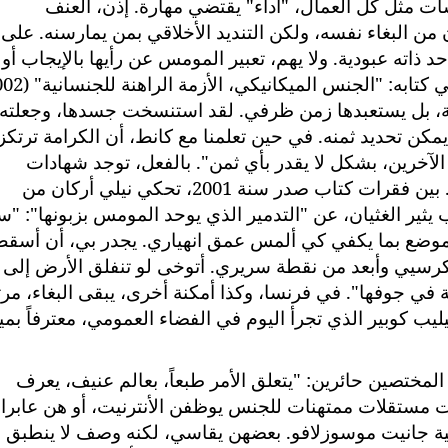
ات مثل كل العمال، "أداء" يقتضي مهارة. إذن، العنف
ن من البغاء نفسه، ولكن التنديد الأخلاقي بمن يمارسنه. على
 ذاته عبودية. ولا يهم، تعبير المومس عن رأيها بالإيجاب أو
صة، بل يستعبدها زمن ظرفي. لقد استنسخت جسدها، وجعلته
مكن تحديد ثمنه. في حين تعلمنا مع كانط، أن الكرامة ترتكز
آخرين، بشكل لا يقدر بأي ثمن". بالفعل، توجد شهادات
لمومسات، تفضح المنظور الاستلابي للبغاء. بين فقرات كتاب صدر سنة 2001، تحكي نيلي أركان من
بيك" والمنتحرة سنة 2003، برعب يثير الغثيان، عن "التدمير الذي يوحد المومس بزبونها": 
تموضع بما يكفي كي ألمس عمق انهياري. يجدر بي، أن أسق
 كرسيي وأبعد من نقطة سريري. أتوخى لو تنفلق الأرض إلى
ي جوفها". في فرنسا، وكذا أمكنة أخرى، يبقى البغاء، مرتب
يب كوبير الذي تجرأ اليوم في الفضاء العمومي، معترفاً بمي
 المختصين حائرين: "يتعلق الأمر طبعاً، بعالم عنيف، يعرف
ات مستقلات ممتهنات للجنس يوظفن الأنترنيت، أو هن عابرا
ية جانيت موسوزلافو. بعضهن يقاسي، لكنه وصف لا ينطبق 