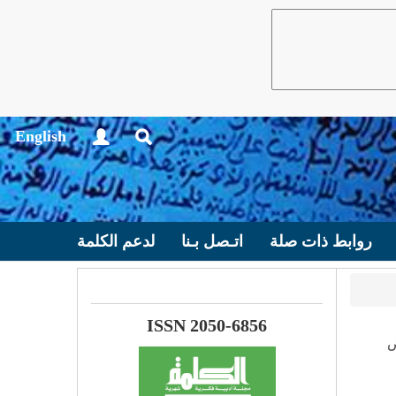
English
روابط ذات صلة
اتـصل بـنا
لدعم الكلمة
ISSN 2050-6856
ض