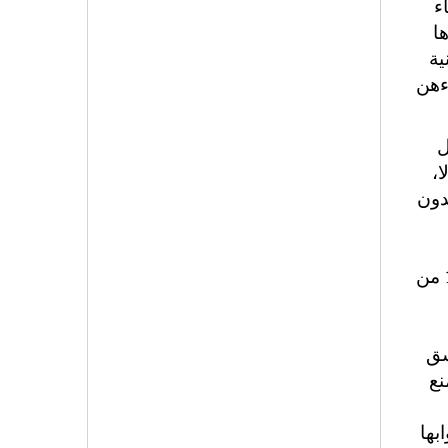
إلغاء
ا
ية
ءهن
ل
،
 بدون
القرن، بأن هؤلاء النسوة، أولاً وقبل كل شيء، عاهرات بل "منحلاّت": إنه المفهوم المستعمل سنة 1893 من
ترا النسق
كثير من الوقت: فقط سنة 1946 سيمنع
بها