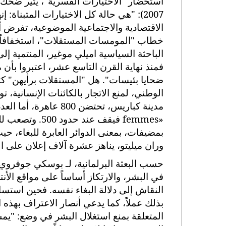
استحضار "الاختيارات القسرية"، يثير ضحك 
2007): "هي حالة كل الاختيارات المتبناة
الاقتصادية والاجتماعية الموضوعية، تفرض أ
خطاب "المومسات المستقلات"، استخفافاً مح
الباحثة السياسية اميلي موغير، المنتمية إلى
فمنذ نهاية القرن التاسع عشر، اعتبروا بأن 
ضحايا بئيسات". هل "المستقلات برأيهن" ك
مدينة كباريس، تحتضن 800 عاهرة، أما العدد التقليدي المتداول عند جمعية:
femmes»
فيقف عند حدود
بمضيفات، بمعنى الدوائر العابرة للبغاء،
وران ميليتو، يناهز عشرة آلاف إعلان على ا
في البشر، والارتكاز أساساً على مواقع الأ
النقاش إلى دلالة البغاء نفسه. فحين است
المتعلقة بمنع استغلال البشر في وضع: "يمس