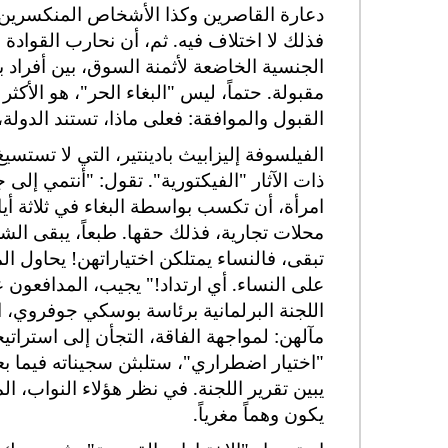
دعارة القاصرين وكذا الأشخاص المنكسرين فا
فذلك لا اختلاف فيه. ثم، أن نحارب القوادة ب
الجنسية الخاضعة لأثمنة السوق، بين أفراد 
مقبولة. حتماً، ليس "البغاء الحر"، هو الأكث
القبول والموافقة: فعلى ماذا، تستند الدول
الفيلسوفة إليزابيث بادينتير، التي لا تستسي
ذات الآثار "الفيكتورية". تقول: "أنتمي إلى
امرأة، أن تكسب بواسطة البغاء في ثلاثة أي
محلات تجارية، فذلك حقها. طبعاً، يبقى الش
تبقى، فالنساء يمتلكن اختياراتهن
!
يحاول الم
على النساء. أي ارتداد!" يجيب، المدافعون عن إل
اللجنة البرلمانية برئاسة بوسكي جوفروي، 
مآلهن: لمواجهة الفاقة، التجأن إلى استرا
"اختيار اضطراري"، ستلبثن سجيناته فيما بع
يبين تقرير اللجنة. في نظر هؤلاء النواب، 
يكون وهماً مغرياً.