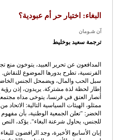
البغاء: اختيار حر أم عبودية؟
آن شـومان
ترجمة
سعيد بوخليط
المدافعون عن تحرير العبيد، يتوخون منع ت
الفرنسية، تطرح بدورها الموضوع للنقاش.
إ
سبل الحب والمال، ويضمحل الجنس الخاضع لقي
إطار لحظة لذة مشتركة. يريدون، إذن رؤية 
أنصار العتق في فرنسا، يتوخى مداه مجتمعاً 
ممثلو، الهيئات السياسية التالية: الاتحاد
الخضر: "تعلن الجمعية الوطنية، بأن مفهوم ا
للجنس، يحاول شرعنة البغاء". يؤكد، النص المع
إبان الأسابيع الأخيرة، وجد الرافضون لل