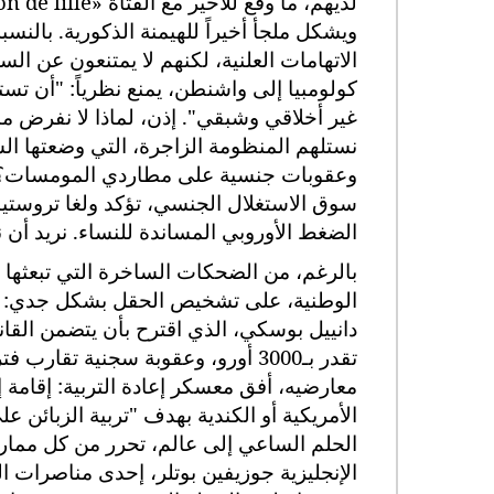
لديهم، ما وقع للأخير مع الفتاة
on de lille»
ويشكل ملجأ أخيراً للهيمنة الذكورية. بالنس
الاتهامات العلنية، لكنهم لا يمتنعون عن 
كولومبيا إلى واشنطن، يمنع نظرياً: "أن تس
غير أخلاقي وشبقي". إذن، لماذا لا نفرض منعا
وعقوبات جنسية على مطاردي المومسات؟ مب
سوق الاستغلال الجنسي، تؤكد ولغا تروستيا
الضغط الأوروبي المساندة للنساء. نريد أن ن
بالرغم، من الضحكات الساخرة التي تبعثها 
الوطنية، على تشخيص الحقل بشكل جدي: شه
دانييل بوسكي، الذي اقترح بأن يتضمن القانو
تقدر بـ3000 أورو، وعقوبة سجنية 
معارضيه، أفق معسكر إعادة التربية: إقامة
الأمريكية أو الكندية بهدف "تربية الزبائن ع
الإنجليزية جوزيفين بوتلر، إحدى مناصرات ال