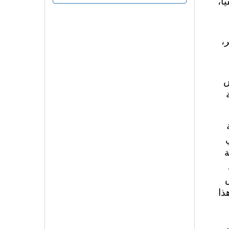
ً،
،
س
ة
ذا