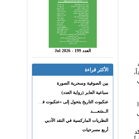
العدد 199 - 2026 Jul
الأكثر قراءة
ً،
بين الصوفية وسحرية الصورة
سباعية العابر (رواية العدد)
عنكبوت التاريخ يتحول إلى «عنكبوت فى القلب»
الــسَعــــد
النظريات الماركسية في النقد الأدبي
د
أربع مسرحيات