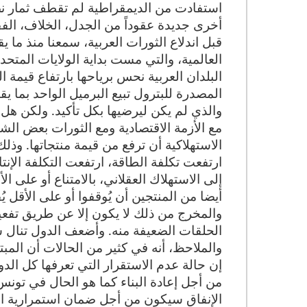
استفادت من الديمقراطية لم تقطف ثمار نضا
أخرى جديدة عقوداً من الجدل، الخلاف، الف
قبل اندلاع الثورات العربية، سمعنا منذ ما يق
العالمية، والتي مست بداية الولايات المتحدة 
البلدان العربية نحس برياحها بارتفاع قيمة ا
والذي لم يكن ليرضيها بكل تأكيد. ولكن هل له
مع الأزمة الاقتصادية ومع الثورات بعض الش
الاستهلاكية أن ترفع من قيمة منتجاتها. وذلك 
ارتفعت تكلفة الطاقة، ارتفعت التكلفة الإنت
إلى الاستهلاك العقلاني، بالامتناع أو على ال
أيضا من المنتجين أن يُوقفوا أو على الأقل يُق
والمخرج من ذلك لا يكون إلا عن طريق تفعي
الحلقات الضعيفة منه. وأضعف الدول تنال 
والملاحظ، أنه في كثير من الحالات أن المبت
إن حالة عدم الاستقرار التي تعرفها كل الدول
من أجل إعادة البناء كما هو الحال في تون
الإنفاق سيكون من أجل ضمان استمرارية الا