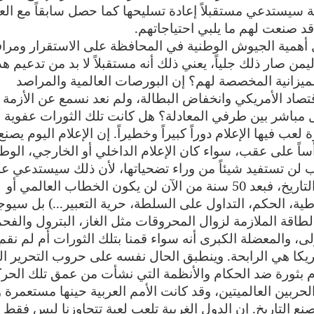
بية سيستدعي مستقبلاً إعادة تسليحها كما حصل سابقاً مع الع
قد صنعت لهم ما يلبي احتياجاتهم.
أهمية الجيوش الوطنية في المحافظة على الاستقرار ومراف
من صار ذلك جلياً، يعني ذلك أنه مستقبلاً لا بد من تدعيم ه
لميزانية المخصصة لهم؟ إن البورصات العالمية والمراصد
قتصاد الأمريكي وانخفاض البطالة، ولم نعد نسمع عن الأزمة
كل مباشر بين طرفي المعادلة؟ هل كانت تلك الثورات عفوية أ
عب فيها الإعلام دوراً كبيراً وخطيراً. إن الإعلام اليوم يصنع
ساً على عقب، سواء كان الإعلام الداخلي أو الخارجي، الوط
 لن تستفيد شيئاً من وراء تضحياتها، لأن ذلك سيستدعي عمل
طويلاً وشاقاً، سيستغرق وقتاً لن يمنحه لها التاريخ، فبعد 50 سنة من الآن لن يكون الخطاب العالمي أو
ية، الحكم، التداول على السلطة، حرية التعبير...) بل سيوج
اقة الملازمة لزوال المحروقات مثل الغاز، البترول والفحم.
ى، والمعضلة الكبرى أنه سواء قمنا بتلك الثورات أم لم نقم 
ريكا هي الرابحة. وينطبق الحال نفسه على حروب التحرير ال
يام بثورة ضد الحكام والأنظمة التي نشأت من عمق تلك الحر
لحربين العالميتين، وقد كانت الأمم العربية حينها مستعمرة 
 تصنع التاريخ. إن الدول الغربية تلعب لعبة تتجاوزنا ليس فقط