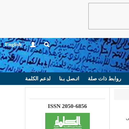
English
روابط ذات صلة
اتـصل بـنا
لدعم الكلمة
ISSN 2050-6856
ى