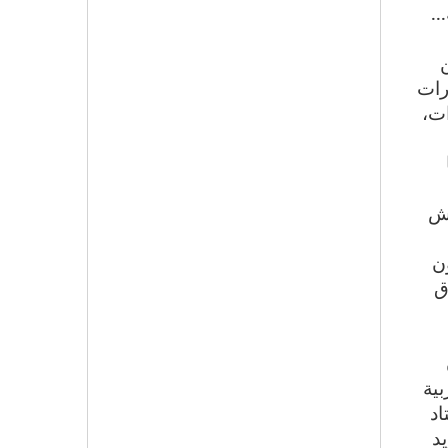
..
رات
ات،
عش
ون
ق
بية
اد
د