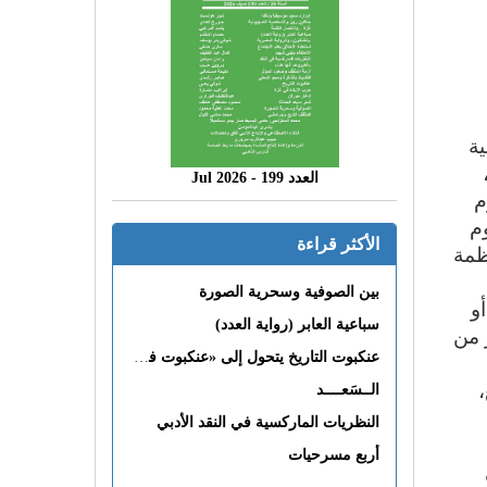
ية
العدد 199 - 2026 Jul
م
وم
الأكثر قراءة
ظمة
بين الصوفية وسحرية الصورة
و
سباعية العابر (رواية العدد)
 من
عنكبوت التاريخ يتحول إلى «عنكبوت فى القلب»
الــسَعــــد
النظريات الماركسية في النقد الأدبي
أربع مسرحيات