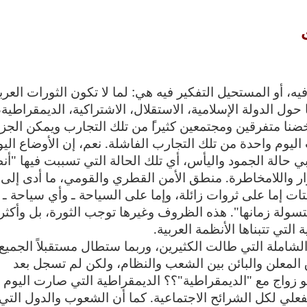
ه، أو المستحيل التفكير فيه هي: لما لا تكون الثورات العرب
ول الدولة الإسلامية، الاستقلال، الاشتراكية، الديمقراطية،
خضنا متفرقين ومجتمعين كثيرا
من تلك التجارب ويمكن الجز
 اليوم واحدة من تلك التجارب الفاشلة. نعم، إن الأوضاع الي
بي حالة الجمود واليأس، أي تلك الحالة التي تسببت فيها "أن
 واللامخاطرة. منطق الأمن القطري والقومي، ما أدى إلى
 إما على ثروات زائلة، وإما على السياحة ـ وأي سياحة ـ أ
سولة زمانها". هذه الظروف وغيرها توجب الثورة، بل وأكثر
لتي تتبناها الأنظمة العربية.
الشاملة التي طالت الكثيرين، وربما ستطال مستقبلاً الجميع،
المعلن والبائن بين الشعب والنظام، ولكن لم تسجل بعد
واج مع "الديمقراطية"؟؟ الديمقراطية التي صارت اليوم
فعلي لكل الشرائح الاجتماعية. كما أن الشعوب والدول التي