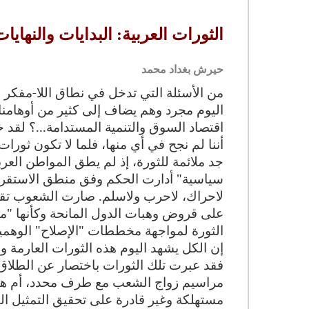
الثورات العربية: البدايات والنهايات
حيرش بغداد محمد
من الأسئلة التي تدخل في نطاق اللا-مفكر في
اليوم مجرد وهم يضاف إلى كثير من أوهامنا ح
اقتصاد السوق والتنمية المستدامة...؟ لقد 
أننا لم نجح في أي منها، فلما لا تكون ثورات
جد ملائمة للثورة، إذ لم يطق المواطن العر
سياسية" أدارت الحكم وفق منطق الاستقرار
لاحراك، لاحرب ولاسلم. صارت الشعوب تقتات
على قروض وهبات الدول المانحة وكأنها "مت
الثورة لمواجهة مخططات "الإصلاح" الوهمية ا
إن الكل يشهد اليوم هذه الثورات العارمة و
فقد عبرت تلك الثورات باختصار عن الطلاق 
مراسيم زواج الشعب مع طرف محدد، أم هو ز
مستهلكة وغير قادرة على تحقيق التمثيل ال