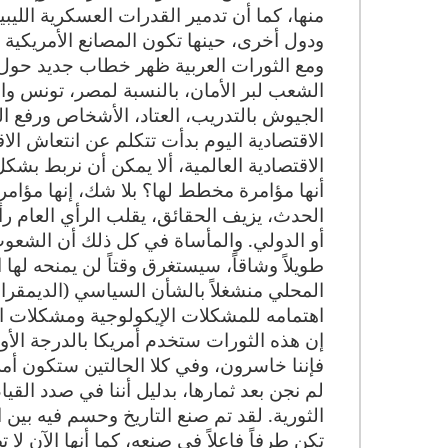
منها، كما أن تدمير القدرات العسكرية اللي
ودول أخرى، حينها تكون المصانع الأمريكية 
ومع الثورات العربية ظهر خطاب جديد حول 
الشعب لبر الأمان، بالنسبة لمصر، تونس والي
الجيوش بالتدريب، العتاد، الأشخاص ورفع ا
الاقتصادية اليوم بدأت تتكلم عن انتعاش الا
الاقتصادية العالمية، ألا يمكن أن نربط بش
أنها مؤامرة مخطط لها؟ بلا شك، إنها مؤامرة ل
الحدث، يزيف الحقائق، يقلب الرأي العام رأ
أو الدولي. والمأساة في كل ذلك أن الشعوب
المحلي منشغلاً بالشأن السياسي (الديمقراط
اهتمامه للمشكلات الإيكولوجية ومشكلات الط
إن هذه الثورات ستخدم أمريكا بالدرجة الأول
فإننا خاسرون، وفي كلا الحالتين ستكون أم
لم نجن بعد ثمارها، بدليل أننا في صدد الق
الثورية. لقد تم صنع التاريخ وحسم فيه بين ا
تكن طرفاً فاعلاً في صنعه، كما أنها الآن لا