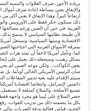
بزيادة الأجور، صرف العلاوات والتنمية المس
والإنفاق يعني ببساطة إعادة صرف أموال ال
ارتفاعاً كبيراً. وهذا الإنفاق لا يعني أكث
ذلك سيكون حكر فقط على الأوروبيين والولاي
العربية. في حين أن الصين ورغم مصالحها ال
لأن طبيعة نظامها السياسي لا يسمح بذلك، وم
الاقتصادية وبنيتها السياسية. وتستغل أمريكا
بسرقة الأسواق العربية التي اجتاحتها الصين منذ 
كما، وتأمل أمريكا لاحقاً أن تمتد هزات الت
بشكل رهيب، وسيجعله ذلك يعمل على إنجاز ك
بعض الكواكب... ولكن موعد الصين لم يحن بعد
شأن الرئيس الأمريكي الحالي أوباما، بل شأ
سيتم الإقدام عليه بغية تدمير المفاعلات ال
دائميين لإسرائيل، وانتعاشا اقتصاديا أمريكيا
تصنيع الأسلحة، والسلاح كسلعة لا يستعمل، ل
حضر السلاح على ليبيا هو مجرد واجهة فقط، 
بكل ما يتضمنه ذلك من تدريب للقوات، رفع الجا
الجديد، قياس فعالية ودقة الضربات. وإلى جا