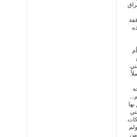
راق
قة
ذه
م
ني
اً
ه
..
بها
تي
كات
ولم
 من