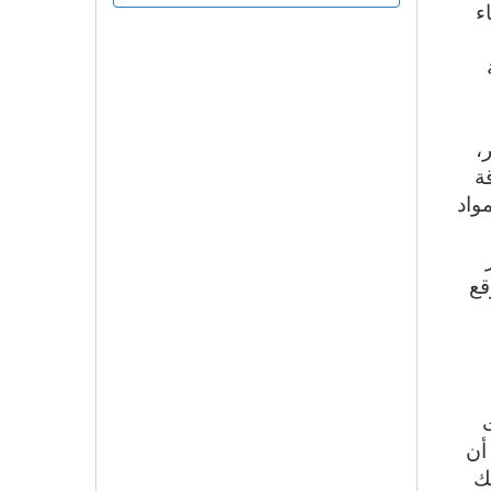
ء
عر،
ة
واد
قع
ت
أن
ك