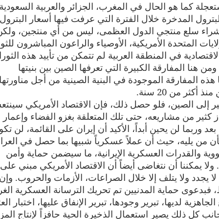
تعجلة كما هو الحال في المغرب، الجزائر والعربية السعودية.
بترول المدخرة خلال الفترة التي عرفت فيها أسعار البترول
ر من شراء سلع منتجي الدول العظمى، ليس من أي منتجين، ولكن
ات المتحدة الأمريكية، الأوصياء والراعون المباشرون للثو
اقتصادية في المنطقة العربية لم تتمكن من تأييد هذه الثور
ن هنا المفارقة الكبيرة التي تعرفها الصين بين بنيتها
 هذه المفارقة الموجودة في البنية الصينية من أجل مناورتها
أكثر من 20 سنة.
غيير إلى الصين، فلو حصل ذلك، فإن الاقتصاد الأمريكي سينت
ثير من مشاريعه، حتى تلك المتعلقة بغزو الفضاء وإعمار
 وربما لن يحين أبداً، الأكيد أن إيران على القائمة، لن تك
ن من يليه، حيث أن عملاً عسكرياً شبيها بما حصل في العرا
نووية والقدرات العسكرية الإيرانية، ما سيضمن حماية وأمن
. ولا يمكننا أن نتغاضى أيضاً أن الاقتصاد الأمريكي مبني على
ا يجدد ولا يتلف إلا خلال الصراعات، الأزمات والحروب. وإن
فبدعوى حماية المدنيين تم تحريك الترسانة العسكرية الغر
هزية لديها، تبرير وجودها، تبرير الإنفاق عليها، اختبار العت
نب كل ذلك يصير استعمال الذخيرة الحية حافزاً لإنتاج المزي