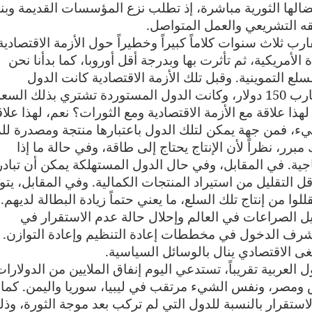
لها الثورية مباشرة، إذ تطلب نزع المؤسسات القديمة وبنا
قه التشريعي والعمل المتواصل.
ارب ثلاث سنوات كلاماً كبيراً وخطيراً حول الأزمة الاقتصادية
الأمريكية، ثم تأثرت بها وبدرجة أقل أوروبا، كما بدأنا نحن
لسلع التموينية. وقبل تلك الأزمة الاقتصادية كانت الدول
المصدرة للبترول تبيع البرميل الواحد بما يقارب 150 دولار، وكانت الدول المستوردة تشتري بذلك الس
ذا علاقة مع الأزمة الاقتصادية ومع الثورات؟ نعم، لهذا علاق
يء، فمن جهة يمكن لتلك الدول باعتبارها منتجة ومصدرة للم
مبرر، نظراً لأن الإنتاج يحتاج إلى طاقة، وفي حالة ما إذا
اجية. في المقابل، وفي حال الدول المستهلكة يمكن أن تبادر
أقل التقليل من استيراد المنتجات الكمالية. وفي المقابل، يتو
للوا من إنتاج تلك السلع، ما يعني حتماً زيادة البطالة لديهم.
ل الصراعات في العالم وإحلال حالة عدم الاستقرار في
شرف الدخول في مخططات إعادة التنظيم وإعادة التوازن.
غى الاقتصادي ينال بالوسائل السياسية.
 العربية تقريباً، تستدعي اليوم إنفاق الملايين من الدولارا
س ومصر، ونفس الشيء مرتقب في ليبيا، سوريا واليمن. كما 
ستقرار بالنسبة للدول التي لم تركب بعد موجة الثورة، وذل