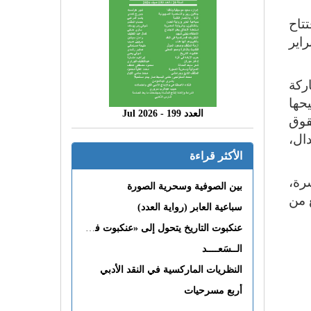
تاح
شر والكتاب بالدار البيضاء، المزمع تنظيمها ما بين 10 و19 فبراير
ركة
تي يودون ترشيحها
العدد 199 - 2026 Jul
قوق
 مشليفن، أكدال،
الأكثر قراءة
رة،
بين الصوفية وسحرية الصورة
 من
سباعية العابر (رواية العدد)
عنكبوت التاريخ يتحول إلى «عنكبوت فى القلب»
الــسَعــــد
النظريات الماركسية في النقد الأدبي
أربع مسرحيات