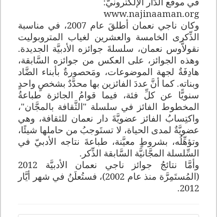
في موقع الدَّار الإلكترونيّ
:
www.najinaaman.org
وكان ناجي نعمان أطلقَ عام 2007، في مناسبة
الذِّكرى الخامسة والعشرين لغياب المتروبوليت
نقولاَّوس نعمان، سلسلةَ جوائزه الأدبيَّة الجديدة.
وهذه الجوائز، على العكس من جوائزه السَّابقة،
هادِفَةٌ لجهة الموضوعات، ومَحصورةٌ بأبناء الضَّاد
وبناته. كما أنَّ عددَ الفائزين بها محدَّدٌ بشخصٍ واحدٍ
سنويًّا عن كلِّ فئة، فيما قوامُ الجائزة طباعةُ
المخطوط الفائز في سلسلة "الثَّقافة بالمجَّان"،
واكتِسابُ الفائز عضويَّةَ دار نعمان للثقافة، وهي
عضويَّةٌ لمدى الحياة، لا تستَوجبُ من حاملها شيئًا،
وتؤهِّلُه، بشروطٍ معيَّنة، طباعةَ نتاجه الأدبيّ في
السِّلسلة المجَّانيَّة السَّابقة الذِّكر
.
وأمَّا نتائجُ جوائز ناجي نعمان الأدبيَّة 2012
(المُستَمِرَّة منذ عام 2002)، فستُعلَنُ في شهر أيَّار
.
2012