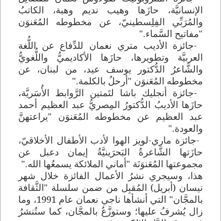
الإنسانيَّة، حازَها وهيب نديم وهبة، الكاتبُ
والمُرَبِّي الفِلِسطينيّ، عن مخطوطه المُعَنوَن
"مفاتيح السَّماء
".
-
جائزة الأديب متري نعمان للدِّفاع عن اللُّغة
العربيَّة وتطويرها، حازَها الأكاديميُّ واللُّغويُّ
والشَّاعرُ الدُّكتور يوسف عيد، من لبنان، عن
مخطوطه المُعَنوَن "أرحلُ بالكلمة
".
-
جائزة أنجليك باشا لتَمتين الرَّوابط الأُسَريَّة،
حازَها الأديبُ الدُّكتورُ المِصريُّ عبد العظيم أحمد
عبد العظيم عن مخطوطه المُعَنوَن "يراعتهنَّ
والعودة
".
-
جائزة ماري-لويز الهوا لأدب الأطفال الأخلاقيّ،
حازَتها الشَّاعرةُ البَحرَينيَّةُ إيمان دعبل عن
مجموعتها المُعَنوَنَة "أماني الملائكة يسمعُها الله
".
هذا، وسيجري نشرُ الأعمال الفائزة خلال شهر
نيسان (أبريل) المُقبِل من ضمن سلسلة "الثَّقافة
بالمجَّان" التي أنشأها ناجي نعمان عام 1991، وما
زال يُشرفُ عليها؛ وستوزَّعُ بالمجَّان، كما ستُنشرُ