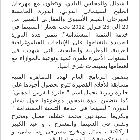
الشمال والمجلس البلدي، وبتعاون مع مهرجان
الخليج السينمائي الدولي، الدورة الخامسة
لمهرجان الفيلم الأسيوي والمغاربي القصير من
23 الى 26 فبراير 2012 تحت شعار "السينما في
خدمة التنمية المستدامة". تتميز هذه الدورة
الجديدة بانفتاحها على الإنتاجات الفيلموغرافية
العربية، المغاربية والخليجية، التي شهدت في
السنوات الأخيرة طفرة كمية ونوعية بالموازاة مع
اهتمامها بسينمات شرق آسيا.
يتضمن البرنامج العام لهده التظاهرة الفنية
مسابقة للأفلام القصيرة تتوج بحصول أجودها على
جائزة رمزية تحمل اسم " جائزة الفرس الذهبي"
كما يتضمن ندوة يتمحور موضوعها حول شعار
الدورة "السينما في خدمة التنمية المستدامة "
وتكريما للمبدعين محمد خشلة، ممثل ومخرج
وتقني في السينما والمسرح ، و عبد الكبير
الركاكنة ، ممثل ومخرج مسرحي وسينمائي، و
ورشة تكوينية في المونطاج الرقمي.