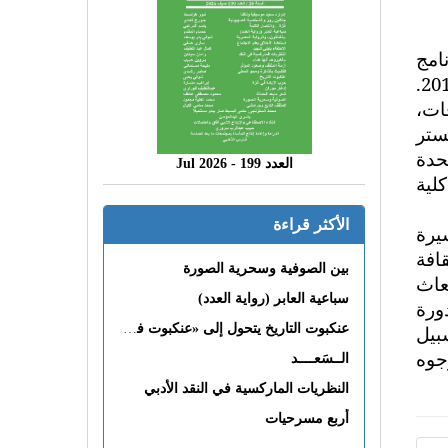
امج
.
افات،
شستر
تحدة
العدد 199 - 2026 Jul
كلية
الأكثر قراءة
يرة
قافة
بين الصوفية وسحرية الصورة
تعاث
سباعية العابر (رواية العدد)
ورة
بيل
عنكبوت التاريخ يتحول إلى «عنكبوت فى القلب»
جوه
الــسَعــــد
النظريات الماركسية في النقد الأدبي
أربع مسرحيات