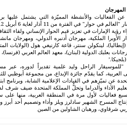
 المهرجان
ن الفعاليات والأنشطة المميّزة التي يشتمل عليها برن
كداً سعيه لإثراء رؤية الإمارات في تعزيز قيم الحوار الإنساني ولقاء الثق
عالمية منها دار الأوبرا الملكية، مهرجان أدنبره الدولي، ومهرجان مان
 (إيطاليا)، لينكولن سنتر، قاعة كارنيغي هول (الولايات الم
جانات بعلبك الدولية (لبنان)، معهد العالم العربي (فرنسا)، 
بلجيكا
’.
موسيقار الراحل وليد غلمية تقديراً لدوره، عبر مس
ى العربية، كما يقدّم جائزة الإبداع، من مجموعة أبوظبي للث
حدة عن تميّزِهم في القيادات الإعلامية الشابة، وبرنامج اب
عليم الأداء والدراما وتحلُّ المملكة المتحدة ضيف شرف لد
وسبع فعاليات لأول مرة في المنطقة العربية، منها على س
تاج المسرح الشهير سادلرز ويلز وأداء وتصميم أحد أبرز و
ربي شرقاوي، ورهبان الشاولين من الصين