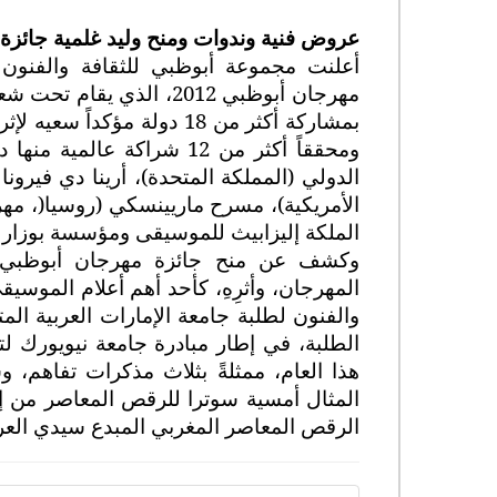
عروض فنية وندوات ومنح وليد غلمية جائزة
أعلنت مجموعة أبوظبي للثقافة والفنون ع
مهرجان أبوظبي 2012، الذي يقام تحت شعار "العالم في حوار" في الفترة من 11 آذار لغاية 6 أبريل 2012
بمشاركة أكثر من 18 دولة مؤ
ومحققاً أكثر من 12 شراكة 
الدولي (المملكة المتحدة)، أرينا دي فيرونا
الأمريكية)، مسرح ماريينسكي (روسيا
)
، مهر
الملكة إليزابيث للموسيقى ومؤسسة بوزار (
وكشف عن منح جائزة مهرجان أبوظبي "لل
المهرجان، وأثرِهِ، كأحد أهم أعلام الموسيق
والفنون لطلبة جامعة الإمارات العربية المت
الطلبة، في إطار مبادرة جامعة نيويورك لت
هذا العام، ممثلةً بثلاث مذكرات تفاهم، 
المثال أمسية سوترا للرقص المعاصر من إن
الرقص المعاصر المغربي المبدع سيدي الع