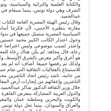
الشرف وهي دولة تونس، بينما سيقام في الي
عبدالحميد
.
وقال رئيس الهيئة المصرية العامة للكتاب إ
مقارنة بنظيره الأجنبي، لأن فكرتنا أسا
السياسية المصرية ستمثل جميعها في ندوا
وحول اعتذار الكاتب الكبير محمد حسنين
واعتذر لسبب موضوعي وليس اعتراضا على
رعاة، قال مجاهد: لم يكن هناك رعاة للمع
هو أعرق وأكبر معرض بالشرق الأوسط، وكش
ولذلك تم رفضها جميعا. أضاف: أنه لم يعد
للاستمتاع بالفعاليات الثقافية التي تقام جم
من جانبه، ناشد رئيس اتحاد الناشرين محم
الناشرين وإعفائهم من إيجارات أرض المعا
خلال وزير الثقافة الدكتور شاكر عبدالحميد
.
والدول العربية المشاركة بمعرض القاهرة ا
والكويت والبحرين وسلطنة عمان والمغرب
والعراق والسودان، بينما تحل دولة تون
بريطانيا والصين وتركيا واليونان وإيطاليا و