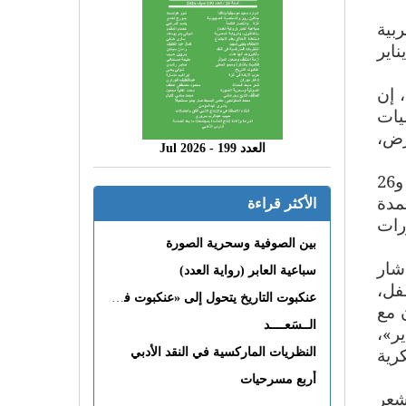
 745 ناشرا سيمثلون 29 دولة عربية
 فعاليات معرض القاهرة الدولي للكتاب في دورته الـ43 التي تفتتح يوم 22 يناير
 إن
ولة أجنبية بفعاليات
ن بالمعرض،
العدد 199 - 2026 Jul
وقال رئيس الهيئة المصرية العامة للكتاب إن معرض القاهرة الدولي للكتاب سيغلق أبوابه يومي 25 و26
ن التوقف لمدة
الأكثر قراءة
بالدورات
بين الصوفية وسحرية الصورة
أرض مصر منذ اندلاع الثورة في 25 يناير 2011، وأشار
سباعية العابر (رواية العدد)
فل،
عنكبوت التاريخ يتحول إلى «عنكبوت فى القلب»
 مع
الــسَعــــد
ر»،
رية
النظريات الماركسية في النقد الأدبي
أربع مسرحيات
صة والشعر