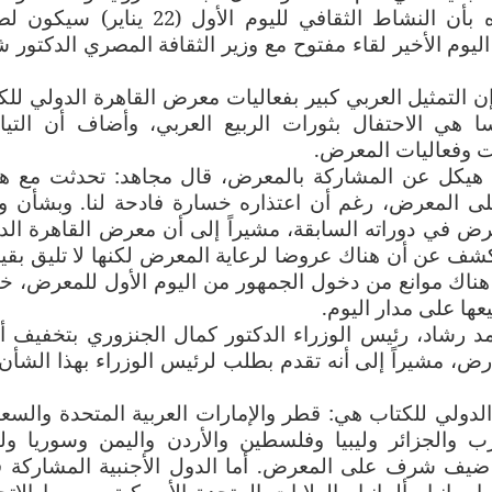
والكتابة العلمية والتراثية والسياسية، ونوه بأن النشاط الثقافي لليوم الأول (22 
وم الأخير لقاء مفتوح مع وزير الثقافة المصري الدكتور ش
ن التمثيل العربي كبير بفعاليات معرض القاهرة الدولي للك
سا هي الاحتفال بثورات الربيع العربي، وأضاف أن التيا
ت وفعاليات المعرض
.
 هيكل عن المشاركة بالمعرض، قال مجاهد: تحدثت مع ه
 المعرض، رغم أن اعتذاره خسارة فادحة لنا. وبشأن و
رض في دوراته السابقة، مشيراً إلى أن معرض القاهرة الد
ف عن أن هناك عروضا لرعاية المعرض لكنها لا تليق بقيم
 هناك موانع من دخول الجمهور من اليوم الأول للمعرض، خ
يعها على مدار اليوم
.
د رشاد، رئيس الوزراء الدكتور كمال الجنزوري بتخفيف أع
رض، مشيراً إلى أنه تقدم بطلب لرئيس الوزراء بهذا الشأن
لدولي للكتاب هي: قطر والإمارات العربية المتحدة والسعو
 والجزائر وليبيا وفلسطين والأردن واليمن وسوريا ولب
س ضيف شرف على المعرض. أما الدول الأجنبية المشاركة 
إسبانيا وألمانيا والولايات المتحدة الأميركية وروسيا الاتح