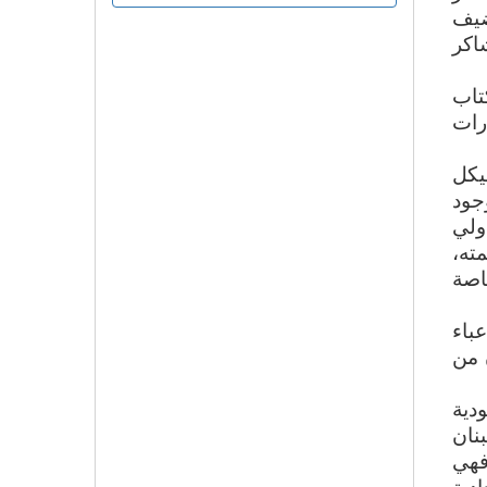
يناير) سيكون لضيف
اكر
تاب
رات
يكل
جود
ولي
ته،
اصة
باء
 من
دية
نان
فهي
ادية