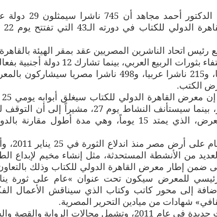
أعلن رئيس الهيئة المصرية العامة للكتاب الدكتور أحمد مجاهد أن
وأجنبية، يشاركون في
يس اتحاد الناشرين المصريين عقد بمقر الهيئة بالقاهرة،
هناك 17 دولة عربية ستشارك بالمعرض احتفاء بثورات الربيع العربي، بينما تشارك 12 د
مهمة، مشيراً إلى أن هناك 32 ناشرا أجنبيا، و215 ناشرا عربيا، و498 ناشرا مصريا سيشاركو
.
يناير للمساهمة في احتفالات ثورة 25 يناير، بينما سيستأنف النشاط يوم 27، مشيراً إلى أ
يومين لن يؤثر على المدة المخصصة للمعرض، الذي يمتد 15 يوماً، وهي مدة أطول مقارنة 
أضاف أن المعرض هو أول نشاط دولي يقام على 
لعديد من الأنشطة المستحدثة، مثل إنشاء مخيم لإبداع الط
لى ضمن إطار معرض القاهرة الدولي للكتاب وذلك بالتعاون
ر الرئيسي للمعرض سيكون تحت عنوان
«
عام على ثورة يناي
ضافة إلى محور كاتب وكتاب الذي سيناقش الأعمال الفك
افي» شهادات من ميادين التحرير المصرية
.
وأعلن عن جائزة جديدة لأفضل 10 إصدارات جديدة في عام 2011، وتشمل مجالات الرواية والق