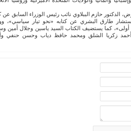
الدكتور حازم الببلاوي نائب رئيس الوزراء السابق عن كت
تشار طارق البشري عن كتابه «نحو تيار سياسي»، وو
به «ثورة 25 يناير.. قراءة أولى»، كما يستضيف الكتاب السيد ياسين وجلال أمين 
أحمد زكريا الشلق ومحمد حافظ دياب وحسن حنفي وأ