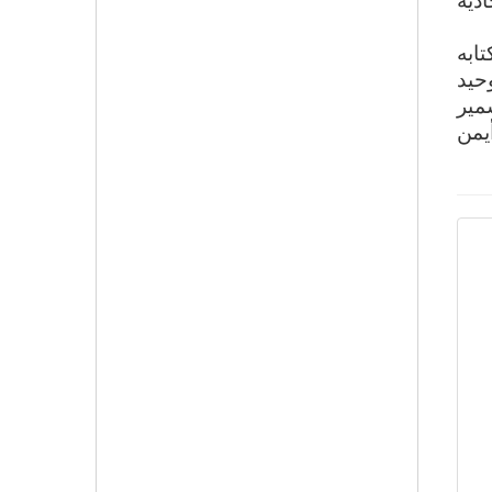
ابه
حيد
وسمير
يمن