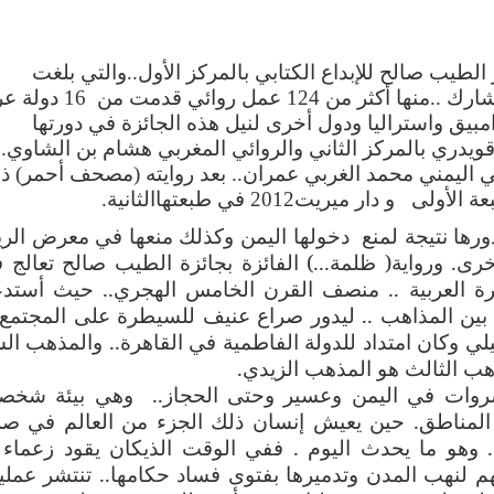
 الطيب صالح للإبداع الكتابي بالمركز الأول..والتي بلغت
الأعمال المشاركة في فروع الجائزة 312 مشارك ..منها أكثر من 124 عم
مبيق واستراليا ودول أخرى لنيل هذه الجائزة في دورتها
 قويدري بالمركز الثاني والروائي المغربي هشام بن الشاوي.
وائي اليمني محمد الغربي عمران.. بعد روايته (مصحف أحمر) ذا
.
ورها نتيجة لمنع دخولها اليمن وكذلك منعها في معرض الر
خرى
.
ورواية( ظلمة...) الفائزة بجائزة الطيب صالح تعالج ف
ة العربية .. منصف القرن الخامس الهجري.. حيث أست
ي بين المذاهب .. ليدور صراع عنيف للسيطرة على المجتمع 
لي وكان امتداد للدولة الفاطمية في القاهرة.. والمذهب ال
ذهب الثالث هو المذهب الزيدي
.
لسروات في اليمن وعسير وحتى الحجاز.. وهي بيئة شخص
 المناطق
.
حين يعيش إنسان ذلك الجزء من العالم في ص
 وهو ما يحدث اليوم
.
ففي الوقت الذيكان يقود زعماء 
هم لنهب المدن وتدميرها بفتوى فساد حكامها.. تنتشر عمل