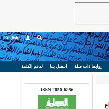
English
روابط ذات صلة
اتـصل بـنا
لدعم الكلمة
ISSN 2050-6856
ع