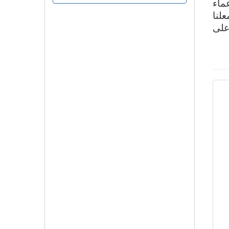
ماء
لنا
على