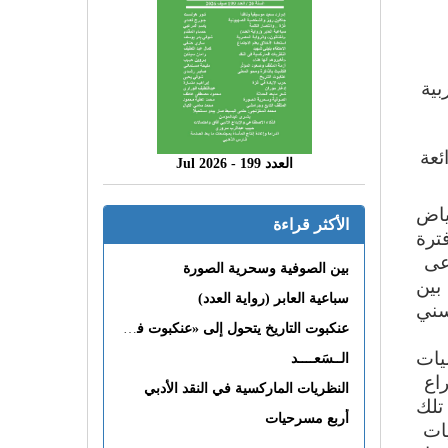
ل روائي قدمت من 16 دولة عربية
ئعة
العدد 199 - 2026 Jul
ياض
الأكثر قراءة
ترة
دعى
بين الصوفية وسحرية الصورة
بين
سباعية العابر (رواية العدد)
سني
عنكبوت التاريخ يتحول إلى «عنكبوت فى القلب»
يات
الــسَعــــد
راع
النظريات الماركسية في النقد الأدبي
تلك
أربع مسرحيات
يات