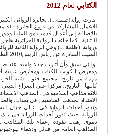
الكتابي لعام 2012
فازت رواية(ظلمة...). بجائزة الروائي الكبير
بالإضافة إلى أعمال قدمت من المانيا وموزا
الـثانية
..
كما جاءت الروائية الجزائرية هاجر
ورواية (ظلمة ...) وهي الرواية الثانية للر
الصيت الصادرة عن رياض الريس2010 الطبعة الأولى و دار ميريت2012 في طبعتهاالثانية
والتي سبق وأن أثارت جدلا واسعا عند صد
ومعرض الكويت للكتاب ومعارض عربية أ
مهمة من تاريخ مجتمع جنوب شبه الجزير
كاتبها التاريخ.. مركزا على الصراع الدين
ثلاثة مذاهب إسلامية هي: المذهب الإسماعي
الامتداد لمذهب العباسيين في بغداد.. والم
وتدور أحداث الرواية في أعالي جبال ا
الرواية..حيث تدور أحداث الرواية في تلك
دموي رهيب يقوده زعماء تلك المذاهب ..
المذاهب العامة من قبائل ودهماء ليوجهون