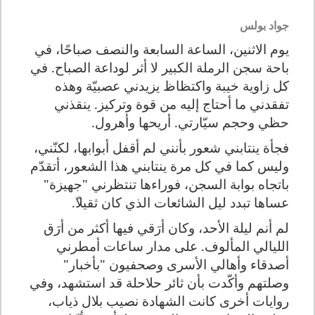
جواد بولس
يوم الاثنين، الساعة السابعة والنصف صباحًا، في
باحة سجن الرملة الكبير لا أثر لوداعة الصباح. في
كل زاوية خيبة واكتظاظ يزيدني عصبيّة وهذه
تفقدني ما أحتاج إليه من قوة وتركيز. ينقذني
حظي وحجم سيّارتي. أريحها وأهرول.
فجأة ينتابني شعور بأنني لم أقفل أبوابها، لكنّني،
وليس كما في كل مرة ينتابني هذا الشعور، أتقدّم
باتجاه بوابة السجن، فوراءها تنتظرني "جهيزة"
عساها تبدد ليل الشائعات الذي كان ثقيلا
.
لم أنم ليلة الأحد، وكان أرَقي فيها أكثر من أرَق
الليالي المألوف. على مدار ساعات أمطرني
أصدقاء وأهالي الأسرى وصحفيون "بأخبار"
وصلتهم وأكّدت بأن ثائر حلاحلة قد استشهد، وفي
روايات أخرى كانت الشهادة نصيب بلال ذياب،