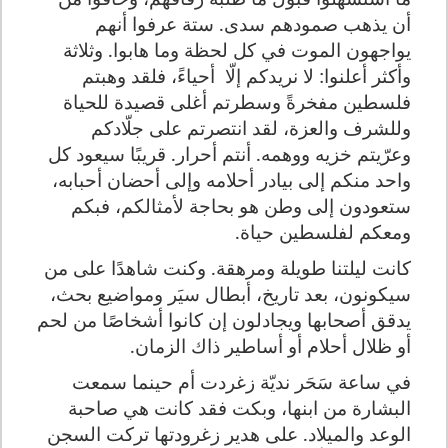
أن يذهب صمودهم سدى. ستة عرفوا أنهم
يواجهون الموت في كل لحظة وما هابوا. وثلاثة
وأكثر أعلنوا: لا نريدكم إلّا
أحياءً، فلقد وهبتم
فلسطين مفخرةً وسطرتم أغلى قصيدة للحياة
وللشرف والعزة، لقد انتصرتم على جلّادكم
وعرّيتم خزيه ووهمه. أنتم أحرار. قريبًا سيعود كل
واحد منكم إلى بيادر أحلامه وإلى أحضان أحبابه،
ستعودون إلى وطن هو بحاجة لأمثالكم، فبكم
ومعكم لفلسطين حياة
.
كانت ليلتنا طويلة ومرهقة. وكنت شاهدًا على من
سيكونون، بعد تاريخ، أبطال سيَر ومواضيع بحث،
يدقق أصحابها ويجادلون إن كانوا أشخاصًا من لحم
أو ظلال أحلام أو أساطير ذاك الزمان.
في ساعة سَحَر نديّة زغردت أم حينما سمعت
البشارة من ابنها، وبكت فقد كانت هي صاحبة
الوعد والميلاد. على هدير زغرودتها تركت السجن