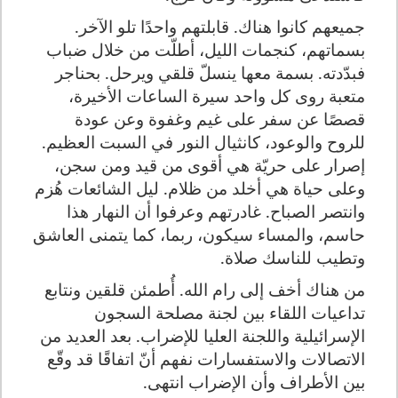
جميعهم كانوا هناك. قابلتهم واحدًا تلو الآخر.
بسماتهم، كنجمات الليل، أطلّت من خلال ضباب
فبدّدته. بسمة معها ينسلّ قلقي ويرحل. بحناجر
متعبة روى كل واحد سيرة الساعات الأخيرة،
قصصًا عن سفر على غيم وغفوة وعن عودة
للروح والوعود، كانثيال النور في السبت العظيم.
إصرار على حريّة هي أقوى من قيد ومن سجن،
وعلى حياة هي أخلد من ظلام. ليل الشائعات هُزم
وانتصر الصباح. غادرتهم وعرفوا أن النهار هذا
حاسم، والمساء سيكون، ربما، كما يتمنى العاشق
وتطيب للناسك صلاة.
من هناك أخف إلى رام الله. أُطمئن قلقين ونتابع
تداعيات اللقاء بين لجنة مصلحة السجون
الإسرائيلية واللجنة العليا للإضراب. بعد العديد من
الاتصالات والاستفسارات نفهم أنّ اتفاقًا قد وقّع
بين الأطراف وأن الإضراب انتهى.