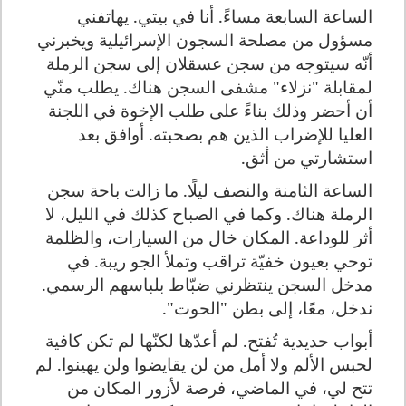
الساعة السابعة مساءً. أنا في بيتي. يهاتفني
مسؤول من مصلحة السجون الإسرائيلية ويخبرني
أنّه سيتوجه من سجن عسقلان إلى سجن الرملة
لمقابلة "نزلاء" مشفى السجن هناك. يطلب منّي
أن أحضر وذلك بناءً على طلب الإخوة في اللجنة
العليا للإضراب الذين هم بصحبته. أوافق بعد
استشارتي من أثق.
الساعة الثامنة والنصف ليلًا. ما زالت باحة سجن
الرملة هناك. وكما في الصباح كذلك في الليل، لا
أثر للوداعة. المكان خال من السيارات، والظلمة
توحي بعيون خفيّة تراقب وتملأ الجو ريبة. في
مدخل السجن ينتظرني ضبّاط بلباسهم الرسمي.
ندخل، معًا، إلى بطن "الحوت".
أبواب حديدية تُفتح. لم أعدّها لكنّها لم تكن كافية
لحبس الألم ولا أمل من لن يقايضوا ولن يهينوا. لم
تتح لي، في الماضي، فرصة لأزور المكان من