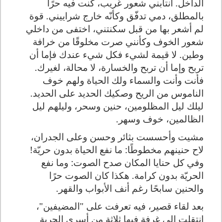
الداخل. انتابني شعور غريب، كنت فيه حرًا
بالمطلق، دمي تدفّق وكأنّه خارج شراييني. قوة
لم أشعر بها من قبل سكنتني، اختفى من داخلي
شعور الخوف وكأنني صرت مخلوقًا من خرافة
وطين. لا قيمة لشيء فكل شيء عندك فإما أن
تربح وإما أن تربح والخسارة، لا محالة، لغيرك.
فأنت وأنت والسماء ولك الحياة ولهم خوف
الناموس من الريح وصكيك الحديد على الحديد.
ليلك ليل المظلومين، حنين وسحر، وليلهم ليل
الظالمين، خوف وسهر.
مشيت وأحسست بثائر وحسن وعلى الجدران،
لاح حنينهم مخطوطًا: ما نفع الحياة بدون حريّة!
وفي كل حنايا المكان صدح الصوت: وما نفع
الحريّة بدون كرامة. هكذا كان الصوت حرًا
والحنين سابحًا رغم أنف الأبواب والقهر
.
بعد لقاء قصير، فيه تعرفت على "المضيفين"،
انتقلت إلى غرفة فيها ثلاثة من أسرى الحرية