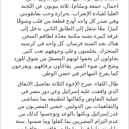
(جمال، جمعة وبسّام). ثلاثة ينوبون عن اللجنة
العليا لقيادة الإضراب. بحرارة وحب يعانقونني
وفي صدر كل واحد أودع قطعة من قلب وشوقًا
كبيرًا
.
معًا ننتقل إلى الطابق الثاني. ندخل إلى
غرفة كبيرة تشبه مكتبة معدّة لطاقم السجن.
هناك نجد الستة فرسان. كل واحد في كرسيه
المتحرك. يجلسون وعلى وجوههم تعب كثير.
يحاولون أن يخفوا لونهم المصفرّ من شوق للورد
وشح في ضوء القمر. يفاجَأون برفاقهم. ويفرحون
كما يفرح المهاجر في حضن الوطن.
طال اللقاء. شرح الإخوة الثلاثة تفاصيل الاتفاق
الذي وافقت عليه إسرائيل وعن دور مصر في
عملية التفاوض وكفالتها لتطبيقه بما يتماشى
والتفاهمات بين الدولتين. خشي المضربون من
غدر إسرائيل ونكثها بالوعد وتوجسوا كذلك من
عدم التزام المصريين بما كفلوا وما ضمنوا. ستة
ما استسهلوا قبول ما طلبه رفاقهم، وخافوا من