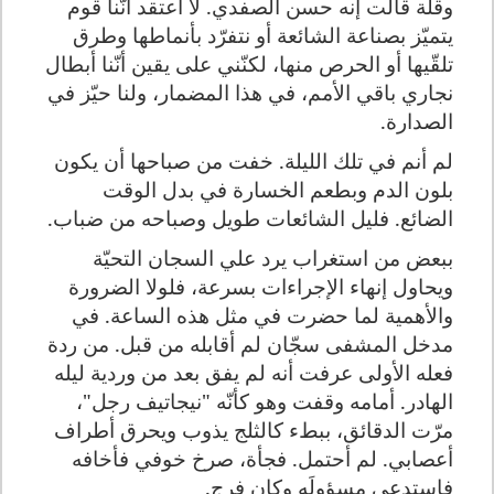
وقلة قالت إنه حسن الصفدي. لا أعتقد أنّنا قوم
يتميّز بصناعة الشائعة أو نتفرّد بأنماطها وطرق
تلقّيها أو الحرص منها، لكنّني على يقين أنّنا أبطال
نجاري باقي الأمم، في هذا المضمار، ولنا حيّز في
الصدارة.
لم أنم في تلك الليلة. خفت من صباحها أن يكون
بلون الدم وبطعم الخسارة في بدل الوقت
الضائع. فليل الشائعات طويل وصباحه من ضباب.
ببعض من استغراب يرد علي السجان التحيّة
ويحاول إنهاء الإجراءات بسرعة، فلولا الضرورة
والأهمية لما حضرت في مثل هذه الساعة
.
في
مدخل المشفى سجّان لم أقابله من قبل. من ردة
فعله الأولى عرفت أنه لم يفق بعد من وردية ليله
الهادر. أمامه وقفت وهو كأنّه "نيجاتيف رجل"،
مرّت الدقائق، ببطء كالثلج يذوب ويحرق أطراف
أعصابي. لم أحتمل. فجأة، صرخ خوفي فأخافه
فاستدعى مسؤولَه وكان فرج
.