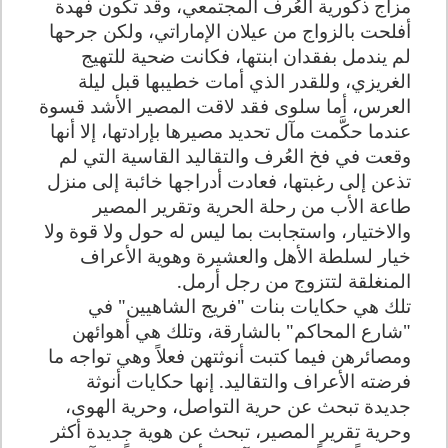
مزاج ذكورية العُرف المجتمعي، وقد تكون فهدة
أفلحت بالزواج من عيلان الإماراتي، ولكن جرحها
لم يندمل بفقدان ابنتها، فكانت ضحية للتهيج
الغريزي، وللقدر الذي أمات خطيبها قبل ليلة
العرس، أما سلوى فقد لاقت المصير الأشد قسوة
عندما حكَّمت مآل تحديد مصيرها بإرادتها، إلا أنها
وقعت في فخ العُرف والتقاليد القاسية التي لم
تذعن إلى رغبتها، فعادت أدراجها خائبة إلى منزل
طاعة الأب من رحلة الحرية وتقرير المصير
والاختيار، واستجابت بما ليس له حول ولا قوة ولا
خيار لسلطة الأهل والعشيرة وهوية الأعراف
المنغلقة لتتزوج من رجل أرمل.
تلك هي حكايات بنات "فريج الشاهيين" في
"شارع المحاكم" بالشارقة، وتلك هي أهوائهن
ومصائرهن فيما كتبت أنوثتهن فعلاً وهي تواجه ما
فرضته الأعراف والتقاليد. إنها حكايات أنوثة
جديدة تبحث عن حرية التواصل، وحرية الهوى،
وحرية تقرير المصير، تبحث عن هوية جديدة أكثر