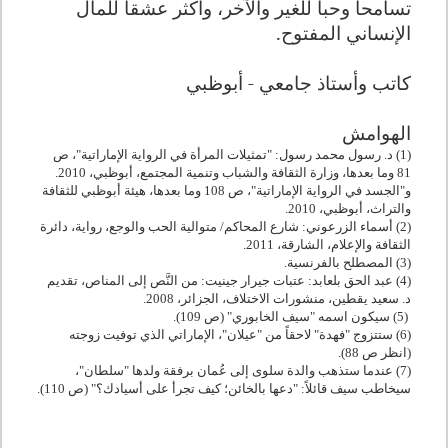
تسامحاً وحباً للغير والآخر، وأكثر عشقاً للمآل
الإنساني المفتوح.
كاتب وأستاذ جامعي - أبوظبي
الهوامش
(1) د. رسول محمد رسول: "تمثيلات المرأة في الرواية الإماراتية"، ص
81 وما بعدها، وزارة الثقافة والشباب وتنمية المجتمع، أبوظبي، 2010.
و"الجسد في الرواية الإماراتية"، ص 108 وما بعدها، هيئة أبوظبي للثقافة
والتراث، أبوظبي، 2010.
(2) أسماء الزرعوني: شارع المحاكم/ متوالية الحب والوجع، رواية، دائرة
الثقافة والإعلام، الشارقة، 2011.
(3) المصطلح بالفرنسية.
(4) عبد الحق بلعابد: عتبات جيرار جينيت: من النَّص إلى المناص، تقديم
د. سعيد يقطين، منشورات الاختلاف، الجزائر، 2008.
(5) سيكون اسمه "سيف الخابوري" (ص 109).
(6) ستتزوج "فهدة" لاحقاً من "عيلان"، الإماراتي الذي توفيت زوجته
(انظر ص 88).
(7) عندما ستذهب والدة سلوى إلى عُمان برفقة ولدها "سلطان"،
سيخاطب سيف قائلاً: "دعها بالخائن؛ كيف تجرأ على أسيادك؟" (ص 110).