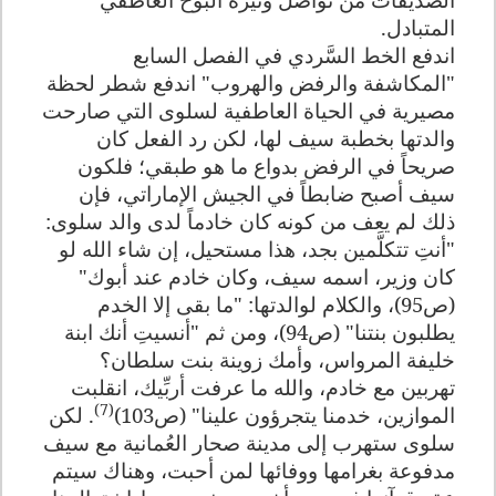
المتبادل.
اندفع الخط السَّردي في الفصل السابع
"المكاشفة والرفض والهروب" اندفع شطر لحظة
مصيرية في الحياة العاطفية لسلوى التي صارحت
والدتها بخطبة سيف لها، لكن رد الفعل كان
صريحاً في الرفض بدواع ما هو طبقي؛ فلكون
سيف أصبح ضابطاً في الجيش الإماراتي، فإن
ذلك لم يعف من كونه كان خادماً لدى والد سلوى:
"أنتِ تتكلَّمين بجد، هذا مستحيل، إن شاء الله لو
كان وزير، اسمه سيف، وكان خادم عند أبوك"
(ص95)، والكلام لوالدتها: "ما بقى إلا الخدم
يطلبون بنتنا" (ص94)، ومن ثم "أنسيتِ أنك ابنة
خليفة المرواس، وأمك زوينة بنت سلطان؟
تهربين مع خادم، والله ما عرفت أربِّيك، انقلبت
(7)
الموازين، خدمنا يتجرؤون علينا" (ص103)
. لكن
سلوى ستهرب إلى مدينة صحار العُمانية مع سيف
مدفوعة بغرامها ووفائها لمن أحبت، وهناك سيتم