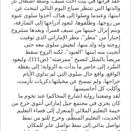
عقد قرآنها في بيت أخت سيف، وسط اشتعال نار
والدتها التي تنتظر صباح اليوم التالي لتبحث عن
ابنتها، وعندما وصلوا إلى هناك، أخذوا سلوى عنوة
من زوجها، وطلَّقوها، لتعود أدراجها إلى الشارقة،
ويتم إنزال جنينها من سيف قسراً، وبعدها ستتزوج
إجباراً من "مطر"، مطر الإماراتي الذي توفيت
زوجته وله ولد منها، لتعيش سلوى معه حتى
أنجبت منه ابنتها "العنود"، لكنه الزوج سقط
مريضاً بالشلل لتصبح "ممرضته" (ص111)، وليعود
السَّرد إلى حاضر ما بدأت به الرواية؛ إلى يقظة
الواقع، واقع حال سلوى التي لم تداوي الأيام
جراحها، ولم تمسح عن مخيلتها ذكريات تأزمت،
وأكلت كل أحاسيسها.
لقد وضعتنا رواية (شارع المحاكم) عند تخوم ما
كان يجري في مجتمع جيل إماراتي أنثوي خرج من
خيمة التعليم الملائي المنعزل إلى فضاء التعليم
الحديث، التعليم المنظَّم، وخرج للتو من نمط
تواصل بدائي إلى نمط تواصل عابر للمكان