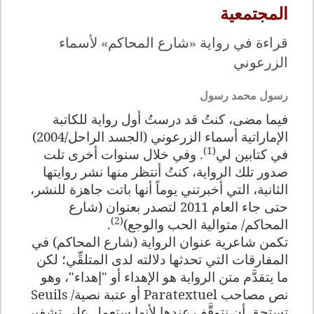
المجتمعية
قراءة في رواية «شارع المحاكم» لأسماء
الزرعوني
رسول محمد رسول
فيما مضى، كنتُ قد درستُ أول رواية للكاتبة
الإماراتية أسماء الزرعوني (الجسد الراحل/2004)
(1)
في كتابين لي
. وفي خلال سنوات أخرى تلت
صدور تلك الرواية، كنتُ أنتظر منها نشر روايتها
الثانية، التي أخبرتني يوماً أنها باتت جاهزة للنشر،
حتى جاء العام 2011 لتصدر بعنوان (شارع
(2)
المحاكم/ متوالية الحب والوجع)
.
تكمن شاعرية عنوان الرواية (شارع المحاكم) في
المفارقات التي تحدثها دلالته لدى المتلقِّي؛ لكن
ما يتقدَّم متن الرواية هو الإهداء أو "إهداء"، وهو
نص مصاحب
Paratextuel
أو عتبة نصية/
Seuils
تستحق أن نتوقَّف عندها لأنها ستعمل على تشفير