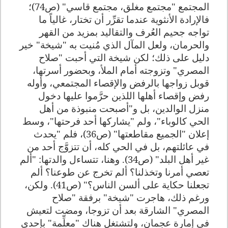
المجتمع "مجتمع مغلق، مجتمع قاسي" (ص74)؛
فالإرادة الأنثوية عندما تقرِّر أن تختار، غالياً ما
تواجه جحيم العُرف والتقاليد بمزيد من القهر
والحرمان، ولعل المآل الذي مُنيت به "شيخة" خير
دليل على ذلك؛ لكن شيخة التي أحبت "صلاح
المصري" وتزوجته أمام الملأ، وبحضور أسرتها،
قوبل زواجها بالرفض والإقصاء المجتمعي، وأوله
رفض وإقصاء أهلها اللذين حرَّموا عليها دخول
منزل الوالدين، بل و"أصبحت منبوذة من أهل
الحي كالوباء"، ولم "يشاركها أحد فرحتها"، وسط
إعلان "الجميع مقاطعتها" (ص36)، فلم "يحدث
في عائلتهم، بل في الحي كله، أن تتزوَّج أحد من
غير أهل البلد" (ص34). وهنا، تتساءل والدتها: "ألم
تعصي أمرنا وتخذلنا؟ ألم تخرج عن طوعنا؟ ألم
تجعلنا حكاية على ألسن الناس؟" (ص41). ولكن،
ورغم ذلك، هاجرت "شيخة" برفقة "صلاح
المصري" الشارقة بعد أن تزوجا، ومضت لتعيش
في إمارة عجمان، ولتشتغل هناك "معلِّمة" بإحدى