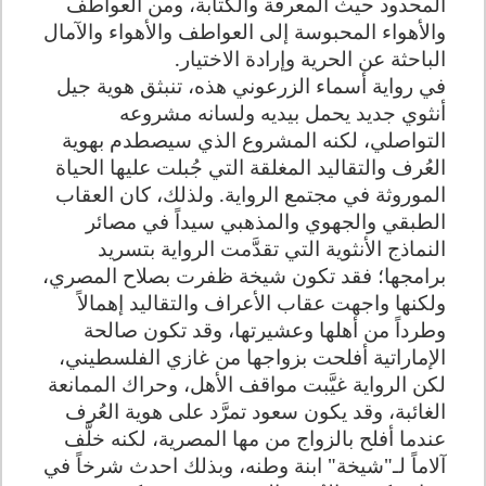
المحدود حيث المعرفة والكتابة، ومن العواطف
والأهواء المحبوسة إلى العواطف والأهواء والآمال
الباحثة عن الحرية وإرادة الاختيار.
في رواية أسماء الزرعوني هذه، تنبثق هوية جيل
أنثوي جديد يحمل بيديه ولسانه مشروعه
التواصلي، لكنه المشروع الذي سيصطدم بهوية
العُرف والتقاليد المغلقة التي جُبلت عليها الحياة
الموروثة في مجتمع الرواية. ولذلك، كان العقاب
الطبقي والجهوي والمذهبي سيداً في مصائر
النماذج الأنثوية التي تقدَّمت الرواية بتسريد
برامجها؛ فقد تكون شيخة ظفرت بصلاح المصري،
ولكنها واجهت عقاب الأعراف والتقاليد إهمالاً
وطرداً من أهلها وعشيرتها، وقد تكون صالحة
الإماراتية أفلحت بزواجها من غازي الفلسطيني،
لكن الرواية غيَّبت مواقف الأهل، وحراك الممانعة
الغائبة، وقد يكون سعود تمرَّد على هوية العُرف
عندما أفلح بالزواج من مها المصرية، لكنه خلَّف
آلاماً لـ"شيخة" ابنة وطنه، وبذلك احدث شرخاً في