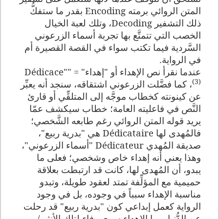
المتن الروائي برمته
Encoding
بقدر ما ستفكُّ
ذلك التشفير
Decoding
، وتلك لعبة الخيال
الخصب التي تتمتَّع بها تجربة أسماء الزرعوني
السَّردية فيما تكتب سواء في القصة القصيرة أم
في الرواية.
عندما نقرأ نص الإهداء أو "إهداء" = "
Dédicace"
(3)
، كما فضَّلت الزرعوني اشتقاقه، سنجد أنه يعبِّر
عن كينونته كخطاب موجَّه إلى المتلقِّي أو قارئ
النَّص في فاعليته العامة؛ خطاب سيكشف عمّا
يريد قوله المتن الروائي رغم طابعه الشَّخصي؛
فالمُهدى لها
Dédicataire
هي "بدرية ربيع"،
صديقة المُهدي
Dédicateur
"أسماء الزرعوني"،
وهذا يعني أنه إهداء خاص وشخصي؛ فعلى ما
يبدو، أن المُهدى لها، كانت قد ارتبطت بعلاقة
حميمية مع المؤلِّفة تمتد لعقود طويلة، وتبدو
مناسبة الإهداء سبباً في وجوده، بل في وجود
الرواية كعمل إبداعي كون "بدرية ربيع" قد رحلت
عن الدُّنيا، وما الإهداء سوى وفاء لتلك الأنثى/