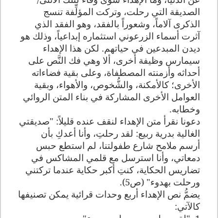
الصديقة التي رحلت، وتركت المؤلِّفة تنسج
الذكرى آلاماً، وشعوراً بالفقد، وهو الفقد الذي
آثرت أسماء الزرعوني استثماره إبداعياً، وذلك هو
ديدن المبدعين في حياتهم. لكن هذا الإهداء
سيمارس وظيفة أخرى، ألا وهي فك النَّص على
أحداثه وأزمنته المصطفاة، وعلى بقية فضاءاته
الأخرى؛ كالأمكنة، والشُّخوص، والأهواء، وبقية
العوامل الأخرى المشاركة في بناء المتن الروائي
وخطابه.
دعونا نقرأ متن الإهداء لنقف عنده قليلاً: "صديقتي
الغالية بدرية ربيع: لقد رحلتِ، وأنا أعدكِ بأن
أرسم ملامح شارع طفولتنا، لم استطع حبس
دمعاتي، وأنا استرسل مع قلمي المشاكس في
تضاريس الحكاية، كنتِ أكبر حكاية عندما تركتني
ورحلت بهدوء" (ص5).
يضمُّ نص الإهداء أربع وحدات قرائية يمكن تصنيفها
كالآتي: