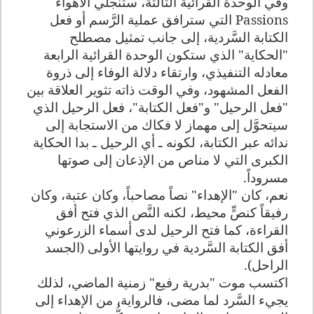
وفي الوحدة القرائية الثالثة، ستنجلي الأهواء
Passions
التي سترافق عملية الرَّسم أو فعل
الكتابة السَّردية، إلى جانب تمثيل مصطلح
"الحكاية" الذي ستكون الوحدة القرائية الرابعة
معادله التنفيذي، وارتقاء دلالة الوفاء إلى ذروة
الفعل المشهود، وفي الوقت ذاته تثوير العلاقة بين
"فعل الرحيل" و"فعل الكتابة"، فعل الرحيل الذي
سيتحوَّل إلى مهماز لا فكاك من الاستجابة إلى
ندائه عبر الكتابة، لكونه ـ أي الرحيل ـ بدا الحكاية
الكبرى التي لا مناص من الإذعان إلى صوتها
مسروداً.
نعم، كان "الإهداء" نصاً مصاحباً، وكان عتبة، وكان
رفيقاً كنصٍّ محيط، لكنه النَّص الذي فتح أفق
القراءة، كما فتح الرحيل لدى أسماء الزرعوني
أفق الكتابة السَّردية في روايتها الأولى (الجسد
الراحل).
اكتسب موت "بدرية رفيع" زمنية الماضي، لذلك
يجيء السَّرد لما مضى، فالرواية، من الإهداء إلى