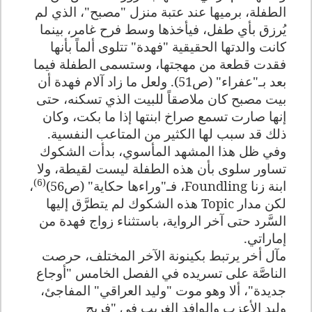
الطفلة، برميها عند عتبة منزل "مصبح"، الذي لم
يُرزق بأي طفل، فيأخذها وسط فرح غامر، بينما
كانت والدتها الحقيقية "فهدة" تتلوى ألماً بأنها
فقدت قطعة من مهجتها، وستسمى الطفلة فيما
بعد بـ"عفراء" (ص51). ولعل ما زاد آلام فهدة أن
بيت مصبح كان ملاصقاً للبيت الذي تسكنه، حتى
إنها صارت تسمع صراخ ابنتها إذا ما بكت، وكان
ذلك قد سبب لها الكثير من المتاعب النفسية.
وفي ظل هذا المشهد المأسوي، بدأت الشكوك
تساور سلوى بأن هذه الطفلة ليست لقيطة، ولا
(6)
ابنة زنا
Foundling
، فـ"وراءها حكاية" (ص56)
،
لكن مدار
Topic
هذه الشكوك لم يتطرَّق إليها
السَّرد حتى آخر الرواية، باستثناء زواج فهدة من
إماراتي.
مآل أخر يرتبط بكينونة الآخر المختلف، حرصت
الناصَّة على تسريده في الفصل الخامس "أوجاع
جديدة"، ألا وهو موت "وليد العراقي" المفاجئ،
وليد الأعزب والوافد الغريب في "فريج