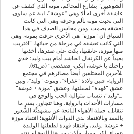
الشوهيين" بشارع المحاكم، موته الذي كشف عن
عاشقة أخرى له ألا وهي "عوشة"، ابنة عم سلوى،
التي نحبت موته بألم وحرقة وهي التي كانت
تعشقه بصمت. ومن محاسن الصدف في هذا
السياق أن "موزة" هي الأخرى عرفت بموته، وهي
التي كانت تعشقه في مرحلة من حياتها، "اقتربت
منها موزة، عانقتها، بكت على صدرها، أخذتها
بعيداً عن الكرنفال الحاشد أمام بيت وليد: خذي
راحتك يا عوشة، ابكي، فضفضي" (ص61).
للآخرين المختلفين أيضاً مصائرهم في مجتمع
الرواية، فبين ولادة "عفراء"، وموت "وليد"، وبين
عشق "فهدة" لطفلتها، وعشق "موزة + عوشة"
لـ"وليد"، تنساب متوالية الحب والوجع في
مسارات الأحداث بالرواية. وهنا تتجاور، بقدر ما
تتقابل، جملة الأهواء الناتجة عن مشهديَّة الشُّعور
بالفقد وبالافتقاد لدى الذوات الأنثوية؛ افتقاد موزة
+ عوشة لوليد، وافتقاد فهدة لطفلتها الوليدة
عفراء. لكن مسار مآلات من هذا النوع لم تنته