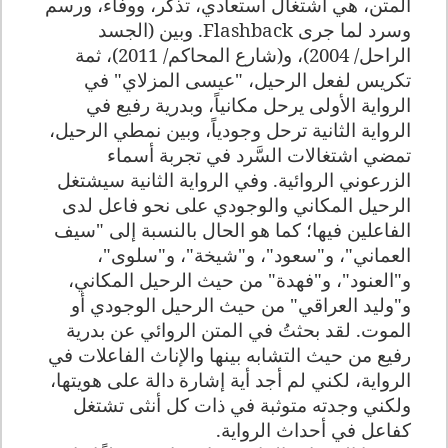
المتن، هي اشتغال استعادي، تذكُّر، ووفاء، ورسم
وسرد لما جرى
Flashback
. وبين (الجسد
الراحل/ 2004)، و(شارع المحاكم/ 2011)، ثمة
تكريس لفعل الرحيل، "عيسى المزلاي" في
الرواية الأولى يرحل مكانياً، وبدرية رفيع في
الرواية الثانية ترحل وجودياً، وبين نمطي الرحيل،
تمضي اشتغالات السَّرد في تجربة أسماء
الزرعوني الروائية. وفي الرواية الثانية سيشتغل
الرحيل المكاني والوجودي على نحو فاعل لدى
الفاعلين فيها؛ كما هو الحال بالنسبة إلى "سيف
العماني"، و"سعود"، و"شيخة"، و"سلوى"،
و"العنود"، و"فهدة" من حيث الرحيل المكاني،
و"وليد العراقي" من حيث الرحيل الوجودي أو
الموت. لقد بحثتُ في المتن الروائي عن بدرية
رفيع من حيث التشابه بينها والإناث الفاعلات في
الرواية، لكني لم أجد أية إشارة دالة على هويتها،
ولكني وجدته متوثبة في ذات كل أنثى تشتغل
كفاعل في أحداث الرواية.