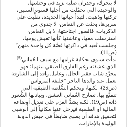
لا يتحرك، وجدران صلبة تزيد في وحشتها،
والوحيدة التي تحمَّلت من أجلها قسوة السنين،
تركتها وذهبت، لتبدأ حياتها الجديدة، تقلَّبت على
سريرها، بحثت عن النعاس، لا جدوى من
الذكريات، فالصور اجتاحتها، لا بل النعاس،
استرسلت معها، وعاشتها كأنها تعيش يومها،
وجلست تُعيد في ذاكرتها قصَّة كل واحدة منهن"
(ص11).
(5)
بدأت سلوى بحكاية غرامها مع سيف العُماني
الذي عشقته رغم الفارق الطبقي بينهما؛ فهو
مجرَّد شاب فقير الحال، وعامل وافد إلى الشارقة
يعمل عند والدها التاجر "خليفة المرواس"
(ص25)، لكنها، وبحكم السُّلطة الطبقية التي
تتمتَّع بها، تصارح العُماني العشق، ويبادلها الشُّعور
ذاته (ص19). لكنه يشدُّ العزم على تعديل أوضاعه
المالية أو الطبقية فيرحل عنها مكانياً إلى أبوظبي
لتحقيق هدفه أن يصبح ضابطاً في جيش الدولة
الوليدة بالإمارات.