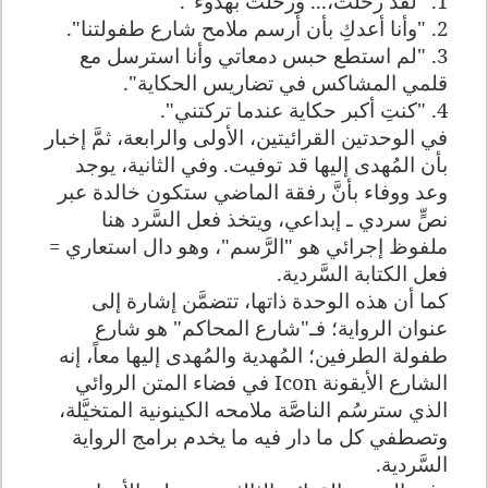
1. "لقد رحلت،... ورحلت بهدوء".
2. "وأنا أعدكِ بأن أرسم ملامح شارع طفولتنا".
3. "لم استطع حبس دمعاتي وأنا استرسل مع
قلمي المشاكس في تضاريس الحكاية".
4. "كنتِ أكبر حكاية عندما تركتني".
في الوحدتين القرائيتين، الأولى والرابعة، ثمَّ إخبار
بأن المُهدى إليها قد توفيت. وفي الثانية، يوجد
وعد ووفاء بأنَّ رفقة الماضي ستكون خالدة عبر
نصٍّ سردي ـ إبداعي، ويتخذ فعل السَّرد هنا
ملفوظ إجرائي هو "الرَّسم"، وهو دال استعاري =
فعل الكتابة السَّردية.
كما أن هذه الوحدة ذاتها، تتضمَّن إشارة إلى
عنوان الرواية؛ فـ"شارع المحاكم" هو شارع
طفولة الطرفين؛ المُهدية والمُهدى إليها معاً، إنه
الشارع الأيقونة
Icon
في فضاء المتن الروائي
الذي سترسُم الناصَّة ملامحه الكينونية المتخيَّلة،
وتصطفي كل ما دار فيه ما يخدم برامج الرواية
السَّردية.