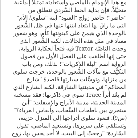
مع هذا الإنهمام بالماضي واستعادته تمثيلاً إبداعية
متخيَّلاً، فإن بداية الخط السَّردي تنطلق من
"حاضر"؛ حاضر زواج "العنود" ابنة "سلوى/ الأم"
التي ما راقَ لها ابتعاد ابنتها عنها في ظل الشُّعور
بالوحدة الذي هيمنَ على كينونتها كأم، وهو شعور
معتاد في مثل هذه الحالات، لكنه الشُّعور الذي
وجدت الناصَّة
Textor
فيه فتحاً لحكاية الرواية،
حتى إنها أطلقت على الفصل الأول من فصول
الرواية اسم "ليلة الذكريات"؛ لذلك، ومن باب
التكيُّف مع مآلات الشُّعور بالوحدة، خرجت سلوى
من منزلها، وتوسَّلت سيارتها قاصدةً "شارع
المحاكم" في مدينتها الشارقة، لكنه الشارع الذي
لم يعُد أثراً
Trace
سوى في ذاكرتها؛ فقد مسخته
المدينة الحديثة، مدينة الأبراج والإسفلت: "أين
ستجري بين ناطحات السَّحاب، وأنفاس الغرباء؟"
(ص9). فتعود سلوى أدراجها إلى المنزل حزينة،
وتستلقي على سريرها، وتستعيد الماضي، تقول
السّاردة: "رجعتْ إلى البيت، لا أحد يحس بها، زوج