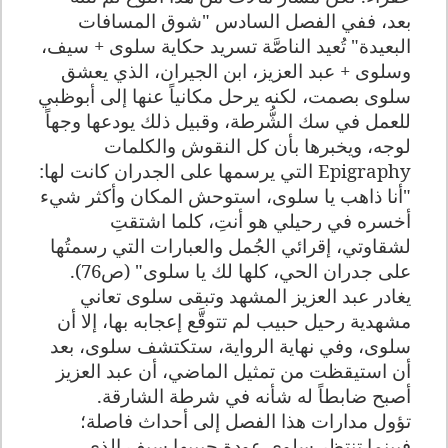
بعد، ففي الفصل السادس "شوق المسافات
البعيدة" تُعيد الناصَّة تسريد حكاية سلوى + سيف،
وسلوى + عبد العزيز، ابن الجيران، الذي يعشق
سلوى بصمت، لكنه يرحل مكانياً عنها إلى أبوظبي
للعمل في سك الشُّرطة، وقبيل ذلك يودعها وجهاً
لوجه، ويخبرها بأن كل النقوش والكلمات
Epigraphy
التي يرسمها على الجدران كانت لها:
"أنا ذاهب يا سلوى، استوحش المكان وأكثر شيء
أخسره في رحيلي هو أنتِ، كلما اشتقتِ
لشقاوتي، إقرائي الجُمل والعبارات التي رسمتُها
على جدران الحي، كلها لك يا سلوى" (ص76).
يغادر عبد العزيز المشهد وتبقى سلوى تعاني
مشهدية رحيل حبيب لم تتوقَّع إعجابه بها، إلا أن
سلوى، وفي نهاية الرواية، ستكتشف سلوى، بعد
أن استيقظت من تمثيل الماضي، أن عبد العزيز
أصبح ضابطاً له شأنه في شرطة الشارقة.
تؤول مدارات هذا الفصل إلى أحداث فاصلة؛
فبينما تنتظر سلوى عودة حبيبها سيف الذي