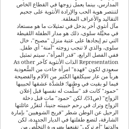
المدارس، بينما يعمل زوجها في القطاع الخاص
لتنتصر هوية الحب والإرادة الأنثوية على جحيم
التقاليد والأعراف المغلقة.
مآل أنثوي أخر يدخل في تمثيلات ما هو مستعاد
في مخيَّلة سلوى، ذلك هو مدار الطفلة اللقيطة
التي تم إيجادها على عتبة منزل "مصبح"، خال
سلوى، والذي لا تنجب زوجته "آمنة" أي طفل.
ففي الفصل الرابع، "قدر المرأة"، سيتم تمثيل
Representation
الذات الأنثوية كآخر
As other
سعودي لكون "فهدة" امرأة جاءت من السُّعودية
هرباً من عار سيكلفها الكثير من الآلام والفضيحة
فيما لو بقيت في وطنها؛ فلشدَّة عشقها لحبيبها
"حمود" كانت قد "سلَّمت له نفسها قبل إعلان
الزواج" (ص51)، لكن "حمود" مات قبل دخلة
الزواج وترك في رحم حبيبته جنيناً، لتقرِّر عائلتها
الرحيل عن الوطن شطر "فريج الشوهيين" بإمارة
الشارقة، لتضع طفلتها في الديار الجديدة، لكن
والدتها "أم تركي" تقنعها بضرورة التخلُّص من