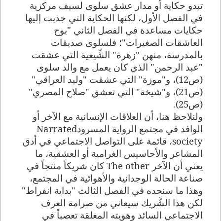
تبدو حكاية أو مدار عشق سلوى لسيف مركزية
في الفصل الأول، لكنها الحكاية التي جذبت إليها
حكايات مساعدة في الفصل الثاني "بوح
العاشقات الصغيرات"؛ فلسلوى صديقات
بالمدرسة، منهن "زهرة" الشِّيعية التي عشقت
"عبد الرحمن" الذي كان يعمل مع والد سلوى
(ص12)، و"موزة" التي عشقت "وليد العراقي"
(ص21)، و"شيخة" التي تعشق "صلاح المصري"
(ص25).
ولنلاحظ هنا، أن العلاقات الإنسانية مع الآخر أو
الوافد في مجتمع الرواية المسرود
Narrated
society
، قائمة على التواصل الاجتماعي في أدق
المشاعر والأحاسيس الغرامية أو العشقية، ما
يعني أن الآخر
The other
كان شريكاً منتجاً في
صناعة الحالة الوجدانية والأهوائية في المجتمع،
وهذا ما سنجده في الفصل الثالث "بداية انفراط"
لكن هذا الشَّريك سيعاني من صرامة العرف
الاجتماعي السائد وهويته المغلقة تعصباً في