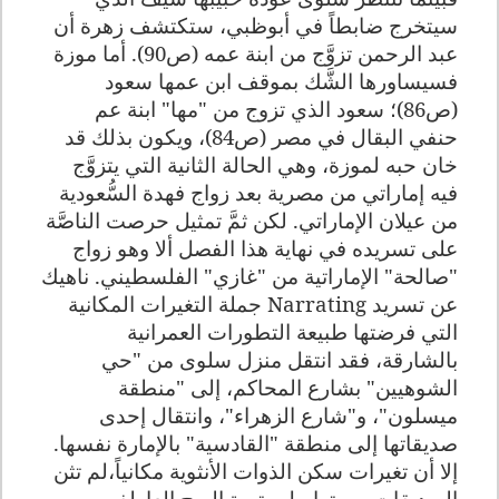
سيتخرج ضابطاً في أبوظبي، ستكتشف زهرة أن
عبد الرحمن تزوَّج من ابنة عمه (ص90). أما موزة
فسيساورها الشَّك بموقف ابن عمها سعود
(ص86)؛ سعود الذي تزوج من "مها" ابنة عم
حنفي البقال في مصر (ص84)، ويكون بذلك قد
خان حبه لموزة، وهي الحالة الثانية التي يتزوَّج
فيه إماراتي من مصرية بعد زواج فهدة السُّعودية
من عيلان الإماراتي. لكن ثمَّ تمثيل حرصت الناصَّة
على تسريده في نهاية هذا الفصل ألا وهو زواج
"صالحة" الإماراتية من "غازي" الفلسطيني. ناهيك
عن تسريد
Narrating
جملة التغيرات المكانية
التي فرضتها طبيعة التطورات العمرانية
بالشارقة، فقد انتقل منزل سلوى من "حي
الشوهيين" بشارع المحاكم، إلى "منطقة
ميسلون"، و"شارع الزهراء"، وانتقال إحدى
صديقاتها إلى منطقة "القادسية" بالإمارة نفسها.
إلا أن تغيرات سكن الذوات الأنثوية مكانياً،لم تثن
الصديقات من تواصل وتيرة البوح العاطفي