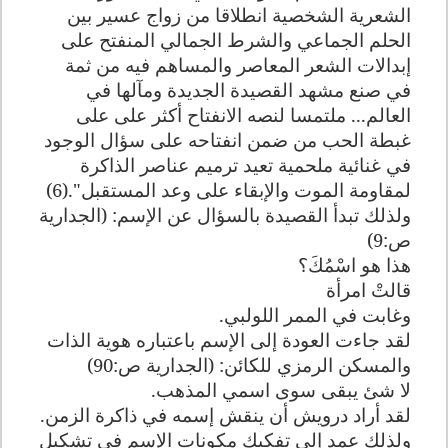
الشعرية الشخصية انطلاقا من زواج عسير بين
الحلم الجماعي والشرط الجمالي المنفتح على
إبدالات الشعر المعاصر والمساهم فيه من ثمة
في صنع مشهد القصيدة الجديدة ومآلها في
العالم... ملتمسا لنصه الانفتاح أكثر على على
غبطة الحب من ضمن انفتاحه على سؤال الوجود
في غنائية ملحمية تعيد ترميم عناصر الذاكرة
لمقاومة الموت والإبقاء على وعد المستقبل".(6)
ولذلك تبدأ القصيدة بالسؤال عن الإسم: (الجدارية
ص:9)
هذا هو اسْمُكَ؟
قالتْ امرأة
وغابت في الممر اللولبي
.
لقد جاءت العودة إلى الإسم باعتباره هوية الذات
والمسكن الرمزي للكائن: (الجدارية ص:90)
لا شئ يبقى سوى اسمي المذهب
.
لقد أراد درويش أن ينقش إسمه في ذاكرة الزمن.
ولذلك عمد إلى تفكيك مكونات الإسم في تشكيل