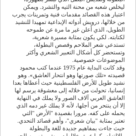
ليخلص شعبه من محنة التيه والتشرد. ويمكن
اعتبار هذه القصائد مقدمات فنية وتمرينات يجرب
من خلالها، درويش أدواته الإبداعية تمهيدا للنشيد
الطويل، الذي أعلن غير ما مرة عن طموحه
لكتابته. لكي يكون بمثابة مسيرة شعرية،
تستدعي شعر الملاحم وقصص البطولة،
وتستحضر كل أشكال التعبير الشعري وأكثر
الموضوعات خصوصية
.
وقد كانت البداية عام 1975 عندما كتب محمود
قصيدته «تلك صورتها وهو انتحار العاشق». وهو
نشيد طويل للأرض الفلسطينية حيث أعطاها بعدا
إنسانيا، تحولت من خلاله إلى معشوقة يرسم لها
العاشق العربي آلاف الصور ولا يملك في النهاية
إلا أن ينتحر من أجلها، لأنه لا يملك غير دمه الذي
يحمله على كفه. مرورا بقصيدة "الأرض "التي
تعتبر بمثابة "بيان شعري"، وأهم قصائد التحدي.
حيث جاءت بمفاهيم جديدة للغة والبطولة
والالتزام، كما عمق خلالها درويش مفهومه للحب