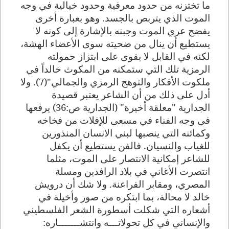
ما تختزنه من حدود معرفية وحدود خيالية في وجه
الموت الذي يتربص بالجسد. وهو بعبارة أخرى
يفضح عري الموت وجبنه بالإشارة إلى كونه لا
يستطيع أن ينال من ضحيته سوى الأعضاء الهشة،
لكنه في القابل لا يقوى على ابتزاز حمولته
الرمزية تلك التي ستمكنه من المكوث خالداً في
ملكوت الأفكار والتوهج الرمزي والجمالي"(7). ولا
أدل على ذلك من أن الشاعر يعتبر قصيدة
الجدارية "معلقة أخيرة" (الجدارية ص:36) يرفعها
في وجه الفناء في مسعى للإفلات من فخاخه
وكمائنه التي ينصبها لبني الانسان المنذورين
للغياب والنسيان. فالفن يستطيع أن يكفل
للشاعر إمكانية الانتصار على الموت، مثلما
انتصرت الأغاني في بلاد الرافدين ومسلة
المصري، ومقابر الفراعنة. ولا شك أن درويش
خالد لا محالة، بما ابتكره من صور وأخيلة في
أشعاره التي شكلت أسطورة الشعر الفلسطيني
والإنساني في كل تحولاتـــه وانتشـــــــاره: