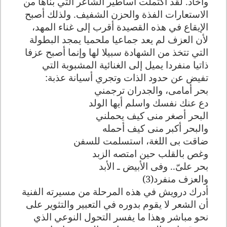
وأخاذ. لقد اكتملت أساطير الشاعر التي بناها من
الاستعارات الفذة والحزن الشفيف. ولذلك أصبح
الإيقاع في هذه القصيدة أقرب إلى غناء المهد،
لأن العزف لم يعد جماعيا ملحميا يمجد البطولة
التي تتخذ من الشهادة سبيلا لها وإنما أصبح عزفا
ذاتيا منفردا يميل إلى الغنائية المشبوبة التي
تفيض عن حدود الذات وتجري أسيانة عذبة
:
بحر أمامى، والجدران ترجمني
دع عنك نفسك واسلم أيها الولد
البحر أصغر منى كيف يحملني
والبحر أكبر منى كيف أحمله
ضاقت بى اللغة، استسلمت للسفن
وغص بالقلب حين امتصه الزبد
بحر علىّ.. وفى الأبيض ـ الأبد
والعزف منفرد(3)
أدرك درويش في هذه المرحلة من مسيرته الفنية
أن الشعر لا يقوم بدوره في التعبير والتثوير على
نحو مباشر وهذا ما يفسر التحول النوعي الذي