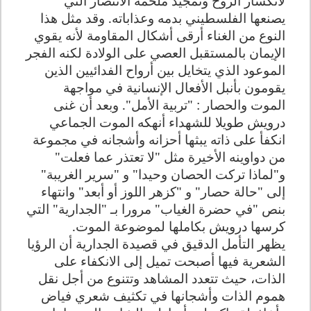
لانكسار الروح وتمجيد ملحمة الانتصار التي
يصنعها الفلسطيني بدمه وعذاباته. وقد مثل هذا
النوع من الغناء أرقى أشكال المقاومة لأنه يقوي
الإيمان بالمستقبل العصي على الولادة لكنه الفجر
الموعود الذي يتخايل بين أرواح الفدائيين الذين
يقومون بأنبل الأفعال الإنسانية في مواجهة
الموت والحصار : "تربية الأمل". وبعد أن غنى
درويش طويلا للشهداء أنهكه الموت الجماعي
انكفأ على ذاته يبثها أحزانه وأشجانه في مجموعة
من دواوينه الأخيرة مثل "لا تعتذر عما فعلت"
و"لماذا تركت الحصان وحيدا" و "سرير الغريبة"
إلى "حالة حصار" و "كزهر اللوز أو أبعد" وانتهاء
بنص "في حضرة الغياب" مرورا بـ "الجدارية" التي
كرسها درويش بكاملها لموضوعة الموت
.
يظهر التأمل الدقيق في قصيدة الجدارية أن الرؤيا
الشعرية فيها أصبحت تميل إلى الانكفاء على
الذات، حيث تتعدد المشاهد وتتنوع من أجل نقل
هموم الذات وأشجانها في تكثيف شعري فياض