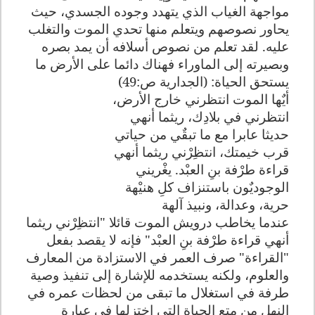
مواجهة الغياب الذي يتهدد وجوده الجسدي، حيث
يحاور نصوصهم ويتعلم منها تحدي الموت والتغلب
عليه. لقد تعلم من نصوص أسلافه أن يمد بصره
وبصيرته إلى الماوراء فهناك دائما على الأرض ما
يستحق الحياة: (الجدارية ص:49)
أيٌها الموت انتظرني خارج الأرض،
انتظرني في بلادِك، ريثما أنهي
حديثا عابرا مع ما تبقٌي من حياتي
قرب خيمتك، انتظِرْني ريثما أنهي
قراءة طرْفة بنِ العبْد. يغْريني
الوجوديٌون باستنزاف كلِ هنيْهة
حرية، وعدالة، ونبيذ آلهة
عندما يخاطب درويش الموت قائلا "انتظِرْني ريثما
أنهي قراءة طرْفة بنِ العبْد" فإنه لا يقصد بفعل
"القراءة" صرف العمر في الاستزادة من المعارف
والعلوم، ولكنه يستخدمه للإشارة إلى تنفيذ وصية
طرفة في استغلال ما تبقى من لحظات عمره في
النهل من متع الحياة التي اختزلها في عبارة