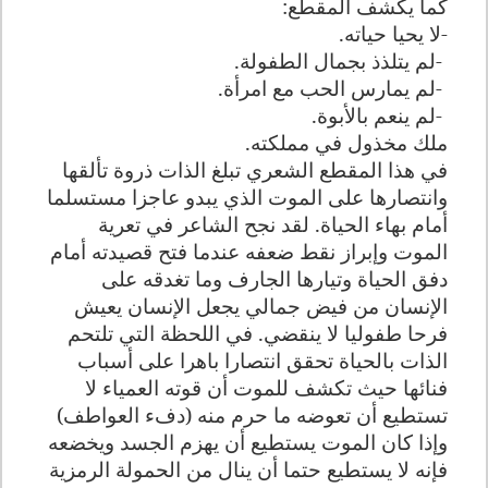
كما يكشف المقطع
:
-
لا يحيا حياته
.
-
لم يتلذذ بجمال الطفولة
.
-
لم يمارس الحب مع امرأة
.
-
لم ينعم بالأبوة
.
ملك مخذول في مملكته
.
في هذا المقطع الشعري تبلغ الذات ذروة تألقها
وانتصارها على الموت الذي يبدو عاجزا مستسلما
أمام بهاء الحياة. لقد نجح الشاعر في تعرية
الموت وإبراز نقط ضعفه عندما فتح قصيدته أمام
دفق الحياة وتيارها الجارف وما تغدقه على
الإنسان من فيض جمالي يجعل الإنسان يعيش
فرحا طفوليا لا ينقضي. في اللحظة التي تلتحم
الذات بالحياة تحقق انتصارا باهرا على أسباب
فنائها حيث تكشف للموت أن قوته العمياء لا
تستطيع أن تعوضه ما حرم منه (دفء العواطف)
وإذا كان الموت يستطيع أن يهزم الجسد ويخضعه
فإنه لا يستطيع حتما أن ينال من الحمولة الرمزية