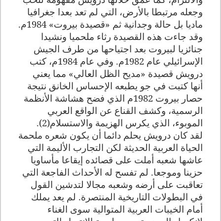
وجعله مرتبطا بالأرض، التي لم تعد بعدا جغرافيا
ماديا بل حالة وجدانية ثم «قصيدة بيروت» 1984م.
وقد جاءت هذه القصيدة رثاء ملحميا ونشيدا
جنائزيا لبيروت بعد اجتياحها من طرف الجيش
الإسرائيلي عام 1982م
.
وفي عام 1984م، كتب
درويش قصيدة «مديح الظل العالي» مما يعني
أنها كتبت في جو يطبعه الإحساس الخانق نتيجة
حصار بيروت 1982م الذي فضح هشاشة الأنظمة
الرسمية، وكشف القناع عن الواقع العربي
الموبوء، الذي يكرس الهزيمة والاستسلام(2)
.
لقد كان درويش يحلم دائما أن يكون شعره ملحمة
الحياة العربية الحديثة لكن التجارب الأليمة التي
عاشها شعبه أملت على قصائده إيقاعا مأساويا
حزينا وموجعا. لم تفسح له الأحداث الفاجعة التي
تعاقبت على أرضه وشعبه مجالا لتدشين القول
في البطولات التاريخية المنتصرة. لم يعد يملك
أمام الخيبات العربية المتوالية سوى الغناء