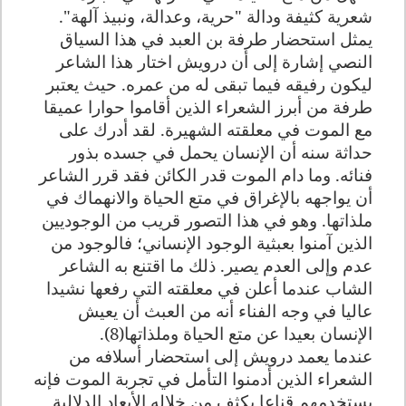
شعرية كثيفة ودالة "حرية، وعدالة، ونبيذ آلهة"
.
يمثل استحضار طرفة بن العبد في هذا السياق
النصي إشارة إلى أن درويش اختار هذا الشاعر
ليكون رفيقه فيما تبقى له من عمره. حيث يعتبر
طرفة من أبرز الشعراء الذين أقاموا حوارا عميقا
مع الموت في معلقته الشهيرة. لقد أدرك على
حداثة سنه أن الإنسان يحمل في جسده بذور
فنائه. وما دام الموت قدر الكائن فقد قرر الشاعر
أن يواجهه بالإغراق في متع الحياة والانهماك في
ملذاتها. وهو في هذا التصور قريب من الوجوديين
الذين آمنوا بعبثية الوجود الإنساني؛ فالوجود من
عدم وإلى العدم يصير. ذلك ما اقتنع به الشاعر
الشاب عندما أعلن في معلقته التي رفعها نشيدا
عاليا في وجه الفناء أنه من العبث أن يعيش
الإنسان بعيدا عن متع الحياة وملذاتها(8)
.
عندما يعمد درويش إلى استحضار أسلافه من
الشعراء الذين أدمنوا التأمل في تجربة الموت فإنه
يستخدمهم قناعا يكثف من خلاله الأبعاد الدلالية