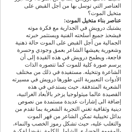
العناصر التي توسل بها من أجل القبض على
متخيل الموت؟
عناصر بناء متخيل الموت
:
يشتبك درويش في الجدارية مع فكرة موته
فيشحذ جميع أسلحته الفنية ويستثمر خبرته
الجمالية من أجل القبض على الموت حالة ذهنية
وشعورية يعيشها الشاعر بعمق وجودي وحسرة
فاجعة، ويطمح درويش في هذه القيدة إلى أن
يرسم صورة كلية للموت كما تتصوره الذات
الشاعرة وتتخيله. مستفيدة في ذلك من مختلف
الأدوات التعبيرية التي طورها درويش في مسيرته
الشعرية المتدفقة. حيث يستدعي في هذه
القصيدة عالما ميثولوجيا يزخر بالأبعاد الغرائبية،
إضافة الى إشارات عديدة مستمدة من نصوص
دينية وثقافية تغني التجربة الشعرية بما تقدم من
بدائل تخييلية تمكن الشاعر من قهر الموت
والتغلب عليه، حيث تشكل رموز الخصب والنماء،
بالمفهوم الحضاري الشامل للكلمة. نقيضا لفكرة