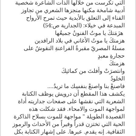
التي تكرست من خلالها الذات الشاعرة شخصية
أدبية شامخة مكنها منجزها الشعري من تجاوز
الفناء إلى التعلق بالأبدية حيث تمرح الأرواح
المبدعة في خيلاء: (الجدارية ص:54)
هزَمَتكَ يا موتُ الفنونُ جميعُها
هزمتكَ يا موتُ الأغاني في بلاد الرافدين
مسلةُ المصريّ مقبرةُ الفراعنةِ النقوشُ على
حجارةِ معبدٍ
هزمتكَ
وانتصرَتْ وأفلتَ من كمائنِكَ
الخلودُ
فاصنعْ بنا واصنعْ بنفسِك ما تريدُ
....
يكشف هذا المقطع أن درويش يوظف الكتابة
الشعرية التي نقشها على صفحات جداريته أداة
لمواجهة الموت والامحاء. فقد شكلت هذه
القصيدة الطويلة " مواجهة للموت بسلاح الذاكرة
الحية التي تختزن قدراً وفيراً من الأحداث والرموز
الثقافية. إنه يقدم. عبرها. على إشهار الكتابة بكل