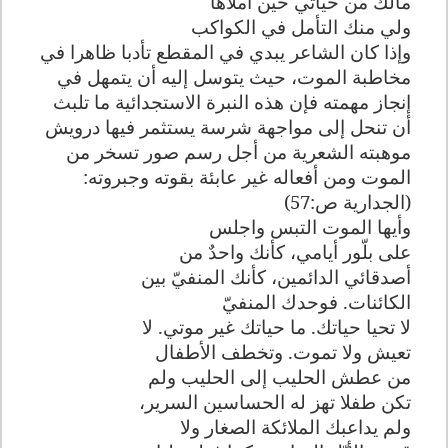
مالك من حياتي حين أملأها
ولي منك التأمل في الكواكب
وإذا كان الشاعر يبدي في المقطع تأدبا ظاهرا في
مخاطبة الموت، حيث يتوسل إليه أن يتمهل في
إنجاز مهمته فإن هذه النبرة الاستجدائية ما تلبث
أن تنحل إلى مواجهة شرسة يستثمر فيها درويش
موهبته الشعرية من أجل رسم صور تسخر من
الموت ومن أفعاله غير عابئة بقوته وجبروته:
(الجدارية ص:57)
وأيها الموت التبس واجلس
على بلّور أيامي، كأنك واحدٌ من
أصدقائي الدائمين، كأنك المنفيّ بين
الكائنات. فوحدك المنفيّ
لا تحيا حياتك. ما حياتك غير موتي. لا
تعيش ولا تموت. وتخطف الأطفال
من عطش الحليب إلى الحليب ولم
تكن طفلا تهز له الحساسين السرير،
ولم يداعبك الملائكة الصغار ولا