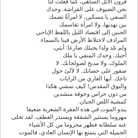
قرون الأيّل الساهي، كما فعلت لنا
نحن الضيوف على الفراشة. وحدك
المنفي يا مسكين، لا امرأةٌ تضمك
بين نهديها، ولا امرأة تقاسمك
الحنين إلى اقتصاد الليل باللفظ الإباحي
المرادف لاختلاط الأرض فينا بالسماء
.
ولم تلد ولدا يجيئك ضارعا: أبتي،
أحبك. وحدك المنفي يا ملك
الملوك، ولا مديح لصولجانك. لا
صقور على حصانك. لا لآلئ حول
تاجك. أيها العاري من الرايات
والبوق المقدس! كيف تمشي هكذا
من دون حراس وجوقة منشدين
كمشية اللص الجبان
.
يبدو الموت في هذه الفقرة الشعرية ضعيفا
مهزوما يستثير الشفقة ويستدر العطف. لقد تخلى
عنه سلطانه فظهر محروما من كل الأشياء
الجميلة التي يتمتع بها الإنسان العادي، فالموت