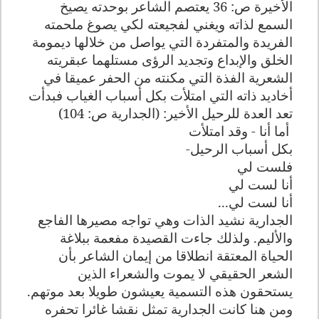
الأخيرة ص: 36 يعتصم الشاعر بوحدته يصيخ
السمع لذاته ويغني لفجيعته لكي يصوغ ملحمته
الفريدة والمتفردة التي يواصل من خلالها ديمومة
الخلق والإبداع وتجديد الرؤى مستلهما عبقريته
الشعرية الفذة التي مكنته من الحفر عميقا في
أخاديد ذاته التي امتلأت بكل أسباب الغياب فبدأت
تعد العدة للرحيل الأخير: (الجدارية ص: 104)
أما أنا - وقد امتلأت
بكل أسباب الرحيل
-
فلست لي
أنا لست لي
أنا لست لي
...
الجدارية نشيد الذات وهي تواجه مصيرها الفاجع
والأليم. ولذلك جاءت القصيدة مفعمة ببلاغة
الحياة المعتقة انطلاقا من إيمان الشاعر بأن
الشعر الحقيقي لا يموت والشعراء الذين
يستحقون هذه التسمية يعيشون طويلا بعد موتهم.
ومن هنا كانت الجدارية تمثل نقشا غائرا تحفره