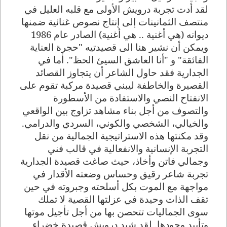
لقد أدت تجربة درويش الأولى مع قلبه العليل في
منتصف الثمانينات إلى إنتاج نصوص غنائية ضمنها
ديوانه (هي أغنية
.. هي أغنية) الصادر عام 1986
ويمكن أن نشير هنا الى قصيدتيه "حجرة العناية
الفائقة" و "أنا العاشق السيئ الحظ". أما في
الجدارية فقد حاول الشاعر أن يتجاوز القصائد
القصيرة والخاطفة ليبني قصيدة مركبة تقوم على
الانفتاح النصي والاستفادة من الأسطورة
والتصوف من أجل بناء مشاهد تزاوج بين الواقعي
والخيالي، الشخصي والكوني، السردي والدرامي.
وقد مكنتها هذه الاستراتيجية الجمالية من نقل
التجربة الإنسانية والانفعالية في قالب فني
وجمالي فاتن وأخاذ، حيث صاغت قصيدة الجدارية
تجربة شاعر رقيق وحساس وضعته الأقدار في
مواجهة مع الموت بكل أسلحته وجبروته في حين
تقف الذات وحيدة في عزلتها القصية لا تملك
سوى الجماليات تتحصن بها من أجل تأجيل موتها
وتأبيد وجودها. لقد شيد درويش قصيدة خضراء