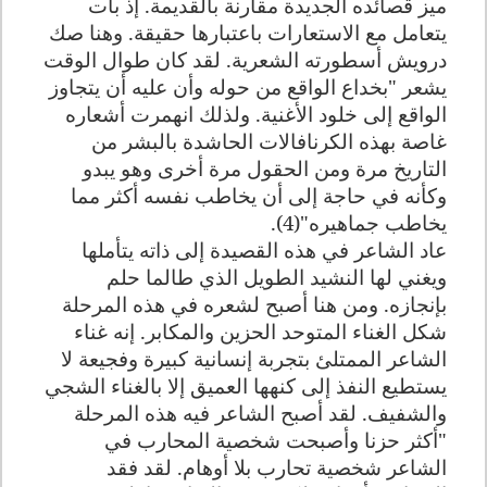
ميز قصائده الجديدة مقارنة بالقديمة. إذ بات
يتعامل مع الاستعارات باعتبارها حقيقة. وهنا صك
درويش أسطورته الشعرية. لقد كان طوال الوقت
يشعر "بخداع الواقع من حوله وأن عليه أن يتجاوز
الواقع إلى خلود الأغنية. ولذلك انهمرت أشعاره
غاصة بهذه الكرنافالات الحاشدة بالبشر من
التاريخ مرة ومن الحقول مرة أخرى وهو يبدو
وكأنه في حاجة إلى أن يخاطب نفسه أكثر مما
يخاطب جماهيره"(4)
.
عاد الشاعر في هذه القصيدة إلى ذاته يتأملها
ويغني لها النشيد الطويل الذي طالما حلم
بإنجازه. ومن هنا أصبح لشعره في هذه المرحلة
شكل الغناء المتوحد الحزين والمكابر. إنه غناء
الشاعر الممتلئ بتجربة إنسانية كبيرة وفجيعة لا
يستطيع النفذ إلى كنهها العميق إلا بالغناء الشجي
والشفيف. لقد أصبح الشاعر فيه هذه المرحلة
"أكثر حزنا وأصبحت شخصية المحارب في
الشاعر شخصية تحارب بلا أوهام. لقد فقد