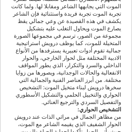
الموت التي يجابهها الشاعر ومقابلا لها. ولما كانت
تجربة الموت تجربة فريدة واستثنائية فإن الشاعر
يكشف في هذه القصيدة عن وعي جمالي يقظ
يصارع الموت ويحاول التغلب عليه بتشكيل
مجموعة من الصور، ترسم في مجموعها الصورة
المتخيلة للموت، كما يوظف درويش استراتيجية
جمالية تقوم أدوات تعبيرية يسترفدها من الأنواع
الادبية المختلفة مثل لحوار الخارجي، والحوار
الداخلي والسرد والتكرار، الذي يطور المواقف
الانفعالية والحالات الوجدانية، ويصورها من زوايا
مختلفة. من أبرز العناصر الفنية والجمالية التي
سخرها درويش لبناء متخيل الموت: التشخيص
الحواري والتخييل الحلمي والتشكيل الأسطوري
والتفصيل السردي والترجيع الغنائي
.
التشخيص الحواري
:
من مظاهر الجمال في مراثي الذات عند درويش
الحوار الشفيف الذي يقيمه الشاعر مع الموت،
حيث يأتي الحوار تأكيدا لجدلية الحياة والموت