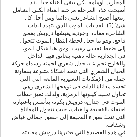
المحارب أوهامه لكي يبقى الغناء حيا. لقد
أصبحت هذه المرحلة مرحلة الغناء الكلي الشامل
زمعها أصبح الشاعر يغني دائما ومن أجل كل
شئ"(5)
.
لقد بات الموت الذي يتهدد الذات
الشاعرة معاناة وجودية يعيشها درويش بعمق
فاجع. وهو ما جعل لحظة انتظار الموت تتحول
إلى ضغط نفسي رهيب. ومن هنا شكل الموت
في الجدارية حالة ذهنية يتعانق فيها الداخل
والخارج نجم عنه جدل شعري لحمته وسداه حركة
الخيال الشعري التي تتخذ اشكالا متنوعة بمعاونة
جملة من الإمكانات التعبيرية الماتعة التي التي
تجسد معاناة الذات في توهجها الشعري وهي
تحاول تخليد كينوتها الرمزية. ولذلك تميز خطاب
الموت في جدارية درويش بكونه يتأسس باعتباره
احتفاء بالفجيعة والغياب، حيث تتحول المعاناة
التي تتخذ صورة الفجيعة إلى حضور جمالي فياض
وشفاف
.
في هذه القصيدة التي يعتبرها درويش معلقته