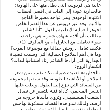
عالية هي فردوسه التي يطل منها على الهاوية؛
فالجدارية عودة إلى الذات في أقصى لحظات
الانتباه الوجودي وهي تواجه مصيرها الفاجع
والأليم. وقد عبر درويش عن هذا الفهم الخاص
لجوهر العملية الإبداعية بالقول: "أنا كشاعر
مطالب بأن أقدم شهادة شعرية هي تراجيدية
سواء تعاملت مع الخارق أم مع المألوف"(1) .
فكيف تعامل درويش جماليا مع موضوعة الموت؟
وما هي أهم الملامح الجمالية التي وسمت قصيدة
الجدارية التي أرادها الشاعر رثاء استباقيا للذات؟
انكسار الروح
:
«الجدارية» قصيدة طويلة، تكاد تقترب من شعر
الملاحم أو الأناشيد الطويلة، وقد سبقتها مجموعة
من القصائد التي تنزع إلى الطول، ويغلب عليها
النفس الملحمي، كأداة فنية للتعبير عن نضال
الشعب الفلسطيني، وتروي مأساة خروجه من
أرضه. ولذلك تبدو هذه القصائد مسكونة بهاجس
البطولة وتقديس البطل الذي تبشر بظهوره،