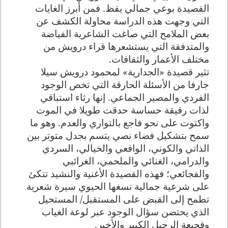
القصيدة بوعي جمالي يقظ. فمن أبرز الغايات
التي وجهت هذه الدراسة محاولة الكشف عن
بعض الملامح التي صاغت الشاعرية الفياضة
والمتدفقة التي يستشعرها قراء درويش من
مختلف الأعمار والثقافات
.
تثير قصيدة
»
الجدارية
«
لمحمود درويش سيلا
جارفا من الأسئلة الحارقة التي تخص الوجود
الفردي والمصير الجماعي. إنها رثاء استباقي
لذات رقيقة حساسة حدقت طويلا في الموت
واكتوت على نحو فاجع بالتواري والعدم. وهو ما
سمح بتشكيل فضاء نصي يتسم بجدل متوتر بين
الذاتي والكوني، الواقعي والخيالي، السردي
والدرامي، الغنائي والملحمي، الغرائبي
والفجائعي؛ فهذه القصيدة الأغنية والنشيد تتكئ
على شرعية جمالية نسغها الحيوي سيرة شعرية
تطمح إلى القبض على المستقبل/ المستحيل
الذي يحتضن سؤال الوجود عبر لوعة الغياب
وفجيعة الرحيل الكبير والأخير
.