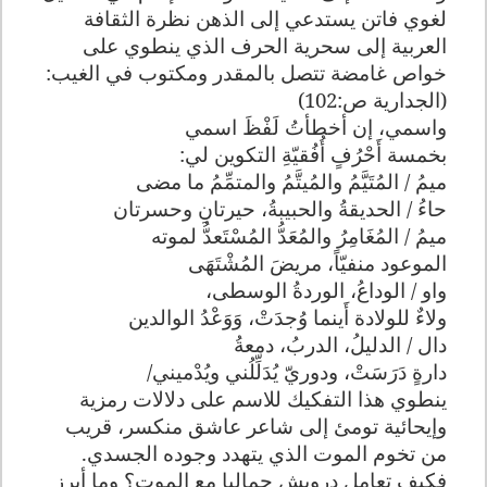
لغوي فاتن يستدعي إلى الذهن نظرة الثقافة
العربية إلى سحرية الحرف الذي ينطوي على
خواص غامضة تتصل بالمقدر ومكتوب في الغيب:
(الجدارية ص:102)
واسمي، إن أخطأتُ لَفْظَ اسمي
بخمسة أَحْرُفٍ أُفُقيّةِ التكوين لي
:
ميمُ / المُتَيَّمُ والمُيتَّمُ والمتمِّمُ ما مضى
حاءُ / الحديقةُ والحبيبةُ، حيرتانِ وحسرتان
ميمُ / المُغَامِرُ والمُعَدُّ المُسْتَعدُّ لموته
الموعود منفيّاً، مريضَ المُشْتَهَى
واو / الوداعُ، الوردةُ الوسطى،
ولاءٌ للولادة أَينما وُجدَتْ، وَوَعْدُ الوالدين
دال / الدليلُ، الدربُ، دمعةُ
دارةٍ دَرَسَتْ، ودوريّ يُدَلِّلُني ويُدْميني
/
ينطوي هذا التفكيك للاسم على دلالات رمزية
وإيحائية تومئ إلى شاعر عاشق منكسر، قريب
من تخوم الموت الذي يتهدد وجوده الجسدي.
فكيف تعامل درويش جماليا مع الموت؟ وما أبرز