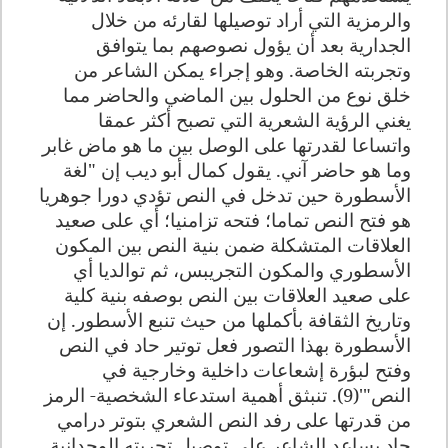
والرمزية التي أراد توصيلها لقارئه من خلال
الجدارية بعد أن يؤول نصوصهم بما يتوافق
وتجربته الخاصة. وهو إجراء يمكن الشاعر من
خلق نوع من الحلول بين الماضي والحاضر مما
يغني الرؤية الشعرية التي تصبح أكثر عمقا
واتساعا لقدرتها على الوصل بين ما هو ماض غابر
وما هو حاضر آني. يقول كمال أبو ديب إن "لغة
الأسطورة حين تدخل في النص تؤدي دورا جوهريا
هو فتح النص تماما؛ فتحه تزامنيا؛ أي على صعيد
العلاقات المتشكلة ضمن بنية النص بين المكون
الأسطوري والمكون التجريبس، ثم توالديا أي
على صعيد العلاقات بين النص بوصفه بنية كلية
وتاريخ الثقافة بأكملها من حيث تنبع الأسطور. إن
الأسطورة بهذا التصور فعل توتير حاد في النص
وفتح لبؤرة إشعاعات داخلية وخارجية في
النص"'(9). تنبثق أهمية استدعاء الشخصية- الرمز
من قدرتها على رفد النص الشعري بتوتر درامي
حاد يساعد الشاعر على توصيل تجربته الوجدانية