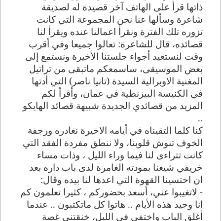
ذاتها قرأ على الهاتف آخر قصيدة له لصديقة
شاعرة وسألها عنا نحن المجموعة التي كانت
تزوره تلك الفترة ونقرأ اعمالنا عنده ويقرأ لنا
قصائده، قال للشاعرة: تعالوا جميعا وفي أقرب
وقت لنستعيد أجواء جلستنا الأخيرة ونستمع إلى
بعض الموسيقى، ساسمعكم ماتبقى من تراتيل
المغنية الاوبرالية السيدة (تانيا ناصر) التي أدتها
في الكنيسة البيزنطية في عمان، وأقرأ لكم
المزيد من قصائدي الجديدة شبيهة قصائد الهايكو
..
كنا كلما التقيناه في أيامه الاخيرة نغادره ورجفة
الخوف تنوش قلوبنا، ولا ننطق مفردة الفقد التي
كانت تتراءى لنا فيما وراء الليل ، وذات مساء
خريفي شيعنا بمودته الغامرة لدى باب داره بعد
ان احتسينا القهوة التي اعدها لنا بيده وقال:
- لاتغيبوا عني، أسعد بحضوركم ، كثيرا تعلمون كم
انا وحيد هذه الأيام .. هاتوا كل ماتكتبون .. عندما
أغلق الباب واختفى في الليل، خنقتني غصة