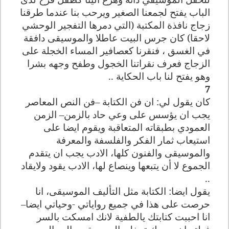
الباب يفتح لجمعنا الصغير ويرحب بنا عندما طرقنا
زجاج نافذة المكتبة (التي دمرها التفجير الوحشي
لاحقا) كان جرس البيت عاطلا والموسيقى دافقة
في الغسق ، فنقرنا كعصافير المساء الخجلة على
الزجاج فعرف نقراتنا الخجول وطفح وجهه بشرا
وهو يفتح لنا باب الحكاية ..
7
كان يقول لي: ان فن الكتابة –فن النص المعاصر
يجب ان يؤسس على وعي حاد بالزمن– الزمن
العمودي بطبقاته المتعاقبة ويقوم ايضا على
استيعاب ثمار الفكر والفلسفة والمعرفة
والموسيقى والفنون كلها، الادب يجب ان يتقدم
الجموع لا أن يتبعها وينصاع لها، الادب يقود ولايقاد
..
يقول ايضا: الكتابة مثل التأليف الموسيقى، انا
حرصت على هذا في جميع رواياتي -وحياتي ايضا–
انا احببت كتابتك يالطفية لانك امسكت بالسر