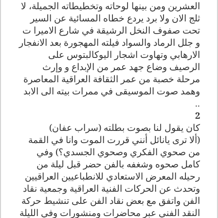
العشرين ومن بينها لوحاته وتخطيطاته الجميلة، لا
ثلج الان ولا برد يردع خطاه المسائية عن السير
تحت صفوف النخل الرشيقة في شارع الاميرا ت
و جلل الرماد والسواد فيلته المهجورة بعد الانفجار
الارهابي وتهاوت اشجار اليوكالبتوس على
الرصيف وضاع جهد عمر من الإبداع و وإرث
مرحلة خصبة من عمر الثقافة العراقية المعاصرة
وهمد صوت الموسيقى في ممرات بيته الى الابد
..
2
كان يقول لنا بصوت بطلته (سراب عفان)
(ألا ترى يانائل أنني قررت الموت وانا في القمة
من صحوي الفكري وصحوي الجسدي؟) وفي
كامل صحوه وشغفه بالفن حضر قبل ليلة من
رحيله المعرض الاستعادي للانطباعيين العراقيين
وتحدث عن الحركات الفنية العراقية وجمعية نقاد
الفن واتفق مع بعض نقاد الفن على تنشيط حركة
النقد الفني عبر محاضرات ومنشورات وفي الليلة