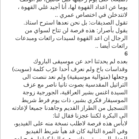
يوما عن اعداد القهوة لها، أنا أجيد غلي القهوة ،
لاتتدخلن في اختصاص عمري ..
تقول الصديقات: بل نحن نعدها استرح استاذ.
يقول بأصرار: هذه فرصة لن تتاح لسواي من
الرجال ان اعد القهوة لسيدات رائعات ومبدعات
رائعات أيضا ..
6
بعده لم يحدثنا احد عن موسيقى الباروك
وقداسات باخ ولم نعرف أحدا عرّب كلمة (سويت)
وجعلها (متوالية موسيقية) ولم نعد ننصت الى
التراتيل المقدسية بصوت تانيا ناصر مع عزف
السيدة اغنس بشير العراقية، الجورجية زوجة
الموسيقار فكري بشير، ذات يوم فرط شريط
التسجيل من الطراز القديم وجاهدنا جميعا لإعادته
الى البكرة لكننا عجزنا فقال لنا:
لابأس هذه فرصة لاطلب نسخة منه على الفيديو،
وفي المرة التالية كان قد هيأ شريط الفيديو
للحفل الموسيقي ذاته وهرع الينا كطفل فرح لدى