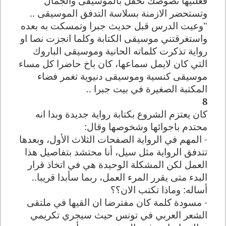
فعلتيها نصوصك تحفل بالموسيقى والجمال
وتستحضر الازمنة بسلاسة التدفق الموسيقى ..
"وعيت الدرس قبل حديث جبرا وتمسكت به بعده
واستغرقتني موسيقى الكتابة وكلما انجزت نصا او
رواية تذكرت كلماته الحانية وموسيقى الباروك
التي كان لايمل سماعها، كان باخ حاضرا كل مساء
موسيقى كنسية وموسيقى دنيوية تغمر فضاء
المكتبة الصغيرة في بيت جبرا ..
8
كان يعتزم الشروع بكتابة رواية جديدة وبدا انه
محتدم باجوائها وشخوصها وقال:
- المهم في الرواية الصفحات الثلاث الأول، وبعدها
تتدفق الرواية مثل سيل، أنا محتشد بتفاصيل هذا
العمل لكن المشكلة الوحيدة هي في اتخاذ قرار
البدء متى يقرر المرء العمل، ربما سأبدا قريبا..
أساله: وماذا تكتب الان؟؟
- مسودة كلمة كان مفترضا ان القيها في ملتقى
الشعر العربي في تونس حيث سيجري تكريمي