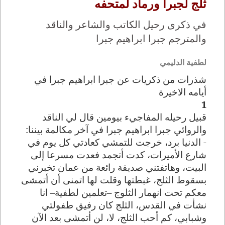
ثلج لجبرا ورماد لمتحفه
في ذكرى رحيل الكاتب والشاعر والناقد
والمترجم جبرا ابراهيم جبرا
لطفية الدليمي
شذرات من ذكريات عن جبرا ابراهيم جبرا في
أ
يامه الاخيرة
1
قبيل رحيله المفاجيء بيومين قال لي الناقد
والروائي جبرا ابراهيم جبرا في آخر مكالمة بيننا:
- الدنيا برد، خرجت للتمشي كعادتي كل يوم في
شارع الأميرات، كدت أتجمد فعدت مسرعا إلى
البيت، وهاتفتني صديقة رائعة من عمان تخبرني
بسقوط الثلج، غبطتها وقلت لها اتمنى أن أتمشى
معكم تحت انهمار الثلوج –تعلمين لطفية– انا
نشأت في القدس، الثلج كان رفيق طفولتي
وشبابي، كم أحب الثلج، لا، لن أتمشى بعد الآن