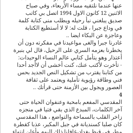
عنها عندما نلتقيه مساء الأربعاء، وفي صباح
الاثنين 12 كانون الاول 1994 اتصل بي كاتب
صديق يبلغني نبأ رحيله ويطلب منى كتابة كلمة
في وداع جبرا ، قلت له: لا لا أستطيع الكتابة
وعاجزة عن البكاء ايضا ..
غادرنا جبرا والغى مواعيدنا في مفكرته دون أن
يخطرنا بعزمه السري على الرحيل، قال لي بنبرة
أعتذار وهو يتأمل كتابي عالم النساء الوحيدات:
- تأخرت لأكتب عنك، كنت أخشى أن لاأجد أحدا
من كتابنا يقترب من تشكيل النص الجديد بحس
فني وطاقة رؤيوية تأملية ويعتمد على ثقافة
العصور ويجول بين الأزمنة حتى قرأتك ..
4
المقدسي المفعم بامحبة وعنفوان الحياة حتى
آخر الكلمات، المبدع الذي بقي فتيا في منجزه
زاخر القلب بالسماحة والتواضع ، هذا المقدسي
كان صلبا كسنديانة في جبل المكبر، عذبا كقطرة
مطر في قيظ بغداد،غافلنا ذلك اليوم وأعلن انتهاء