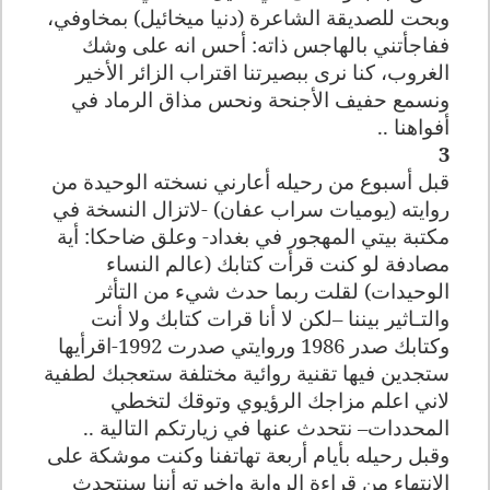
وبحت للصديقة الشاعرة (دنيا ميخائيل) بمخاوفي،
ففاجأتني بالهاجس ذاته: أحس انه على وشك
الغروب، كنا نرى ببصيرتنا اقتراب الزائر الأخير
ونسمع حفيف الأجنحة ونحس مذاق الرماد في
أفواهنا ..
3
قبل أسبوع من رحيله أعارني نسخته الوحيدة من
روايته (يوميات سراب عفان) -لاتزال النسخة في
مكتبة بيتي المهجور في بغداد- وعلق ضاحكا: أية
مصادفة لو كنت قرأت كتابك (عالم النساء
الوحيدات) لقلت ربما حدث شيء من التأثر
والتـاثير بيننا –لكن لا أنا قرات كتابك ولا أنت
وكتابك صدر 1986 وروايتي صدرت 1992-اقرأيها
ستجدين فيها تقنية روائية مختلفة ستعجبك لطفية
لاني اعلم مزاجك الرؤيوي وتوقك لتخطي
المحددات– نتحدث عنها في زيارتكم التالية ..
وقبل رحيله بأيام أربعة تهاتفنا وكنت موشكة على
الانتهاء من قراءة الرواية واخبرته أننا سنتحدث