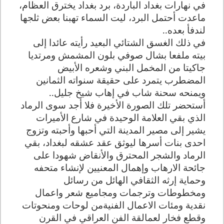
في نهارات بغداد الباردة، برد بغداد يخترق العظام،
ماعدت أحتمل البرد، ليت السماء تهبنا بعض ثلجها
لندفأ بعده..
في ذلك الغسق الشتائي البعيد رأيته عائدا إلى
بيته ملفعا بشال صوفي بلون المشمش ومرتديا
جاكيتا من المخمل البني وشعره الأبيض
المضطرب يتمرد على حقيقة سنواته الثمانين
ويمنحه سحنة شاب في إهاب شيخ جليل..
أستحضر تلك الصورة الأخيرة فلا أجد سوى الرماد
الذي بقي العلامة الوحيدة في شارع الأميرات
يشير إلى مصير المدينة التي أحبها وأحبته وتزوج
احدى بنات أسرها ليوثق عقد عشقه لبغداد، بقي
الرماد والشجر المحترق والأنقاض شهودا على
جائحة الارهاب وإهمال المعنيين لإنشاء متحفه
وحماية إرثه الثقافي الهائل من رسائل
ومخطوطات وترجمات ومجاميع شعر واعمال
نقدية ومئات الاعمال الفنيةمن لوحات ومنحوتات
وقطع فخار لعمالقة الفن العراقي في القرن