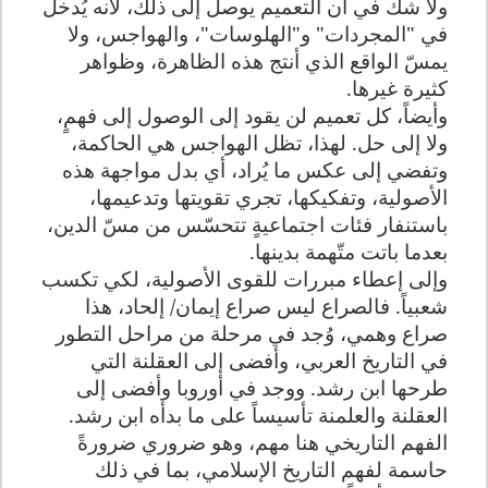
ولا شك في أن التعميم يوصل إلى ذلك، لأنه يُدخل
في "المجردات" و"الهلوسات"، والهواجس، ولا
يمسّ الواقع الذي أنتج هذه الظاهرة، وظواهر
كثيرة غيرها.
وأيضاً، كل تعميم
لن يقود إلى الوصول إلى فهمٍ،
ولا إلى حل. لهذا، تظل الهواجس هي الحاكمة،
وتفضي إلى عكس ما يُراد، أي بدل مواجهة هذه
الأصولية، وتفكيكها، تجري تقويتها وتدعيمها،
باستنفار فئات اجتماعيةٍ تتحسّس من مسّ الدين،
بعدما باتت متّهمة بدينها.
وإلى إعطاء مبررات للقوى الأصولية، لكي تكسب
شعبياً. فالصراع ليس صراع إيمان/ إلحاد، هذا
صراع وهمي، وُجد في مرحلة من مراحل التطور
في التاريخ العربي، وأفضى إلى العقلنة التي
طرحها ابن رشد. ووجد في أوروبا وأفضى إلى
العقلنة والعلمنة تأسيساً على ما بدأه ابن رشد.
الفهم التاريخي هنا مهم، وهو ضروري ضرورةً
حاسمة لفهم التاريخ الإسلامي، بما في ذلك