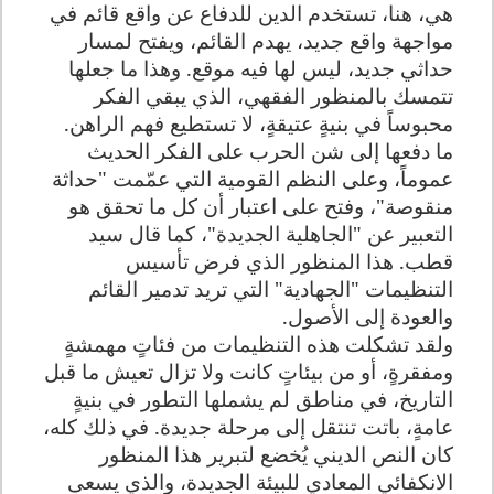
هي، هنا، تستخدم الدين للدفاع عن واقع قائم في
مواجهة واقع جديد، يهدم القائم، ويفتح لمسار
حداثي جديد، ليس لها فيه موقع. وهذا ما جعلها
تتمسك بالمنظور الفقهي، الذي يبقي الفكر
محبوساً في بنيةٍ عتيقةٍ، لا تستطيع فهم الراهن.
ما دفعها إلى شن الحرب على الفكر الحديث
عموماً، وعلى النظم القومية التي عمّمت "حداثة
منقوصة"، وفتح على اعتبار أن كل ما تحقق هو
التعبير عن "الجاهلية الجديدة"، كما قال سيد
قطب. هذا المنظور الذي فرض تأسيس
التنظيمات "الجهادية" التي تريد تدمير القائم
والعودة إلى الأصول.
ولقد تشكلت هذه التنظيمات من فئاتٍ مهمشةٍ
ومفقرةٍ، أو من بيئاتٍ كانت ولا تزال تعيش ما قبل
التاريخ، في مناطق لم يشملها التطور في بنيةٍ
عامةٍ، باتت تنتقل إلى مرحلة جديدة. في ذلك كله،
كان النص الديني يُخضع لتبرير هذا المنظور
الانكفائي المعادي للبيئة الجديدة، والذي يسعى