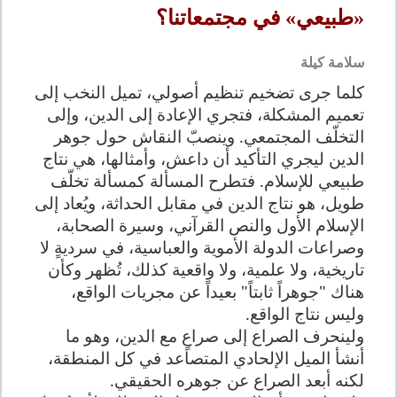
«طبيعي» في مجتمعاتنا؟
سلامة كيلة
كلما جرى تضخيم تنظيم أصولي، تميل النخب إلى
تعميم المشكلة، فتجري الإعادة إلى الدين، وإلى
التخلّف المجتمعي. وينصبّ النقاش حول جوهر
الدين ليجري التأكيد أن داعش، وأمثالها، هي نتاج
طبيعي للإسلام. فتطرح المسألة كمسألة تخلّف
طويل، هو نتاج الدين في مقابل الحداثة، ويُعاد إلى
الإسلام الأول والنص القرآني، وسيرة الصحابة،
وصراعات الدولة الأموية والعباسية، في سرديةٍ لا
تاريخية، ولا علمية، ولا واقعية كذلك، تُظهر وكأن
هناك "جوهراً ثابتاً" بعيداً عن مجريات الواقع،
وليس نتاج الواقع.
ولينحرف الصراع إلى صراعٍ مع الدين، وهو ما
أنشأ الميل الإلحادي المتصاعد في كل المنطقة،
لكنه أبعد الصراع عن جوهره الحقيقي.