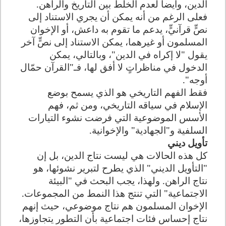
الدين، وأيضاً لعدم الخلط بين التاريخ والراهن.
فعلى الرغم من أنه يمكن أن يجري الاستناد إلى
نصٍّ قرآنيٍّ، يدعم ما تقوم به داعش، أو الإخوان
المسلمون أو غيرهما، يمكن الاستناد إلى نصٍّ آخر
يقول "لا إكراه في الدين"، وبالتالي، يمكن
الدخول في مناظراتٍ لا أفق لها، فـ"القرآن حمّال
أوجه".
فقط الفهم التاريخي هو الذي يسمح بوضع
الإسلام في سياقه التاريخي، ومن ثم، فهم
الأسس الموضوعية التي فرضت نشوء التيارات
السلفية و"الجهادية" والإخوانية.
تأويل ديني
كل هذه الحالات هي ليست نتاج الدين، بل إن
"التأويل الديني" الذي يطرح لتبرير نشوئها، هو
نتاج الراهن. ولهذا، يجب البحث في "البيئة
الاجتماعية" التي تنتج هذا النمط من المجموعات.
الإخوان المسلمون هم نتاج موضوعي، حيث إنهم
نتاج إحساس فئات اجتماعية بأن التطور يتجاوزها،