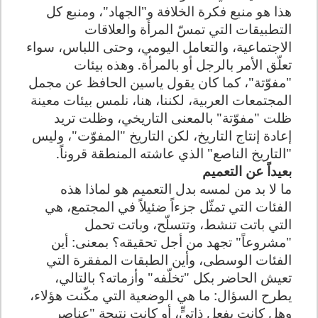
هذا هو منبع فكرة الخلافة و"الجهاد"، ومنبع كل
التطبيقات التي تمسّ المرأة والعلاقات
الاجتماعية، والتعامل اليومي، وحتى اللباس، سواء
تعلّق الأمر بالرجل أو بالمرأة. وهذه بيئات
"مفوّتة"، كما كان يقول ياسين الحافظ عن مجمل
المجتمعات العربية، لكننا، هنا، نلمس بيئات معينة
ظلت "مفوّتة" بالمعنى التاريخي، وظلت تريد
إعادة إنتاج التاريخ، لكن التاريخ "المفوّت"، وليس
"التاريخ الناصع" الذي عاشته المنطقة قروناً.
بعيداً عن التعميم
ما لا بد من لمسه بدل التعميم هو لماذا هذه
الفئات التي تمثّل جزءاً ضئيلاً في المجتمع، هي
التي باتت تنشط، وتتسلّح، وباتت تحمل
"مشروعاً" تجهد من أجل تحقيقه؟ بمعنى: أين
الفئات الوسطى، وأين الطبقات المفقرة التي
تعيش الحاضر بكل "تخلّفه" وأزماته؟ بالتالي،
يطرح السؤال: ما هي الوضعية التي مكّنت هؤلاء،
وهل كانت بفعل ذاتيٍّ، أو كانت نتيجة "عناصر