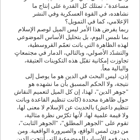
مساعدة"، تمتلك كل القدرة على إنتاج ما
نشاهده، في القوة العسكرية وفي النشر
الإعلامي، كما في التمويل؟
ربما يفرض هذا الأمر ليس الميل لوصم الإسلام
بما نلمس اليوم، بل بتحليل الأساس الموضوعي
لهذه الظاهرة التي باتت تعمّم القروسطية،
والتشدّد الأصولي، وبالتالي، الدمار في مجتمعاتٍ
تجاوزت إمكانية تقبّل هذه التكوينات العتيقة،
والبالية معاً.
إذن، ليس البحث في الدين هو ما يوصل إلى
نتيجة، ولا الحكم المسبق بأن ما نشهده هو
"جوهر الدين"، لهذا، إن كل الميل لتعميم النقاش
حول ظاهرة محددة (كانت تنظيم القاعدة وباتت
تنظيم داعش) بالحديث عن الإسلام لا معنى لها،
ولا قيمة علمية لها، لأنها تكرّس نظرة مثالية،
تقوم على "الجوهر المطلق"، "الجوهر الثابت"،
من دون لمس الواقع، والصيرورة الواقعية. ومن
دون فهم الأسباب الموضوعية التي أنتجت الدين