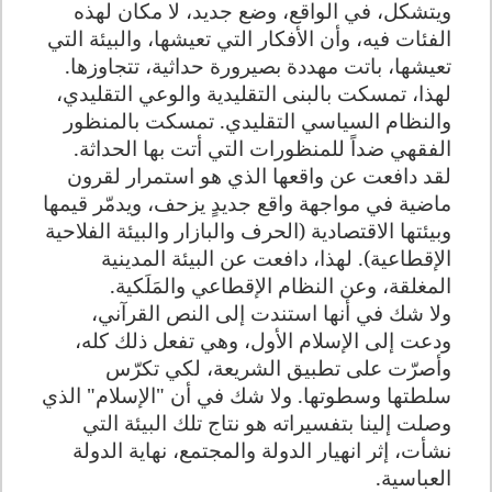
ويتشكل، في الواقع، وضع جديد، لا مكان لهذه
الفئات فيه، وأن الأفكار التي تعيشها، والبيئة التي
تعيشها، باتت مهددة بصيرورة حداثية، تتجاوزها.
لهذا، تمسكت بالبنى التقليدية والوعي التقليدي،
والنظام السياسي التقليدي. تمسكت بالمنظور
الفقهي ضداً للمنظورات التي أتت بها الحداثة.
لقد دافعت عن واقعها الذي هو استمرار لقرون
ماضية في مواجهة واقع جديدٍ يزحف، ويدمّر قيمها
وبيئتها الاقتصادية (الحرف والبازار والبيئة الفلاحية
الإقطاعية). لهذا، دافعت عن البيئة المدينية
المغلقة، وعن النظام الإقطاعي والمَلَكية.
ولا شك في أنها استندت إلى النص القرآني،
ودعت إلى الإسلام الأول، وهي تفعل ذلك كله،
وأصرّت على تطبيق الشريعة، لكي تكرّس
سلطتها وسطوتها. ولا شك في أن "الإسلام" الذي
وصلت إلينا بتفسيراته هو نتاج تلك البيئة التي
نشأت، إثر انهيار الدولة والمجتمع، نهاية الدولة
العباسية.