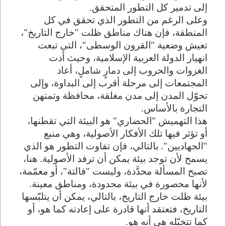
إلى تدمير كل التطور المتحقق.
وعلى الرغم من التطور الذي تحقق في كل
المنطقة، فإن هناك مناطق ظلت "خارج التاريخ"،
تعيش وضعية "القرون الوسطى"، التي تبعت
انهيار الدولة العربية الإسلامية، وحيث أدت
الغزوات والحروب إلى دمارٍ شاملٍ، أعاد
المجتمعات إلى مرحلة أقرب إلى البداوة، وإلى
تحوّل المدن إلى مدن مغلقة، محافظة وتمتهن
التجارة بالأساس.
هذا التهميش "الحضاري" هو البيئة التي تقطنها،
أو تؤثر فيها تلك الأفكار الأصولية، وهي منبع
"الجهاديين". بالتالي، فإن تفاوت التطور هو الذي
يسمح لأن توجد بيئة يمكن أن ترفد الأصولية. هنا،
تصبح المسألة محدَّدة، وليست "فالتة"، أو معمّمة،
لأنها محصورة في بيئة محدودة، ومناطق معينة.
بيئة ظلت خارج التاريخ، بالتالي، يمكن أن يتلبّسها
التاريخ، فتعتقد أنها قادرة على إعادته كما هو، أو
كما تتخيّله هي أنه هو.