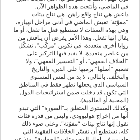
في الماضي، وأنتجت هذه الظواهر الآن.
داعش هي نتاج واقع راهن. هي نتاج بيئات
"مفوّتة" تعيش الماضي في أدنى مراحل انهياره،
وهي بهذه الصفات لا تستطيع فعل ما تفعل، أو ما
يقال إنها تفعل. وهذا الأمر يفرض أن يناقش من
زوايا أخرى متعددة، في تكوين "مركّب"، تشكّل
من عناصر متعددة، لا يفيد فيها التركيز على
"الخلاف الفقهي"، أو "التفسير الفقهي"، ولا
تعميم "أصلها" برميها على الدين، والتاريخ
والتخلّف. بالتالي، لا بد من لمس المستوى
السياسي الذي يجعلها تظهر فقط في المناطق
التي تكون قد دخلت ضمن استراتيجيات الدول
(المحلية أو العالمية).
وكذلك المستوى المتعلق بـ"الصورة" التي تبدو
أنها من إخراج هوليوودي، وليس من قدرة فئات
نقول إنها نتاج بيئات "مفوّتة". وعلى ضوء ذلك
كله، نستطيع أن نفسّر الخلافات الفقهية التي
ظهرت في إطار المجموعات "الجهادية"، منذ عبد