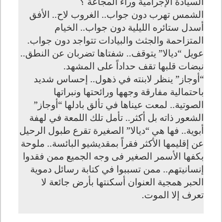
السيادة الإجرامية وراء المجاعة ؟
الشمس تهرب دون جواب.. الغروب لاح.. الأفق
أسدل ستائره الليلية دون جواب.. الخيام
المتزاحمة والجثث والبيادات تتواجد دون جواب
.
عويل “ديالا” يتوقف.. شفتاها تضربان عن النطق..
نبضات قلبها تقف حداداً على المشهد
.
“
أوجاز” ينظر لابنته في ذهول.. إحساس شديد
باحتمالية مفارقة وجهها ورائحتها ونبراتها
الصوتية.. لمعت عيناها في تألق بادلها “أوجاز”
الشعور ذاته بل أكثر.. تأمل تلك اللمعة في لهفة
أبوية.. فها هي “ديالا” الصغيرة تقرع طبول الرحيل
عن إقليمها الأكثر فقراً بمقديشيو البائسة.. ملوحة
بكفها الأسمر الصغير فى وجه الجميع ممن فقدوا
إنسانيتهم.. ممن تسببوا في كتابة رسائل دموية
الحبر همجية العنوان أسكنتها بأرض جائعة لا
تعرف إلا الموت
.