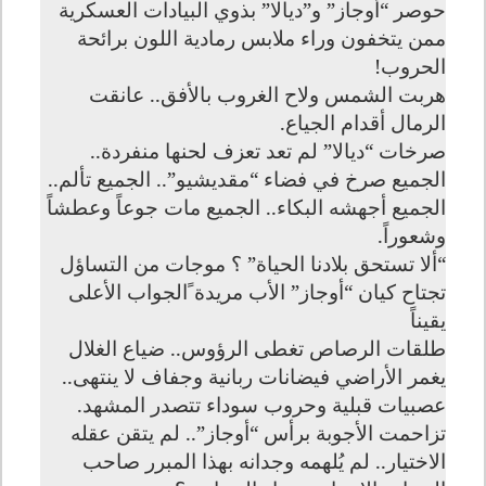
حوصر “أوجاز” و”ديالا” بذوي البيادات العسكرية
ممن يتخفون وراء ملابس رمادية اللون برائحة
الحروب
!
هربت الشمس ولاح الغروب بالأفق.. عانقت
الرمال أقدام الجياع
.
صرخات “ديالا” لم تعد تعزف لحنها منفردة..
الجميع صرخ في فضاء “مقديشيو”.. الجميع تألم..
الجميع أجهشه البكاء.. الجميع مات جوعاً وعطشاً
وشعوراً
.
“
ألا تستحق بلادنا الحياة” ؟ موجات من التساؤل
تجتاح كيان “أوجاز” الأب مريدة ًالجواب الأعلى
يقيناً
طلقات الرصاص تغطى الرؤوس.. ضياع الغلال
يغمر الأراضي فيضانات ربانية وجفاف لا ينتهى..
عصبيات قبلية وحروب سوداء تتصدر المشهد
.
تزاحمت الأجوبة برأس “أوجاز”.. لم يتقن عقله
الاختيار.. لم يُلهمه وجدانه بهذا المبرر صاحب