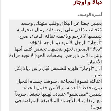
ديالا و أوجاز
أميـرة الوصيف
بعينين جفتا عن البكاء, وقلب متهتك, وجسد
مُتَخشب مُلقى على أرض ذات رمال صحراوية
شمسها لا ترحم ولا تفقه ثقافة الدفء، صرخ
“أوجاز” الرجل الأسود ذو الوجه المُجَعَد
.
“
ديالا” الصغرى تَجهَر بنحيبها.. تحتضن كتف أبيها
وتئن.. الألم لا يرحم.. وطعنات الجوع لا تجيد قراءة
الأعمار
!
أدار “أوجاز” ظهره للشمس قَبَّل رأس ديالا بكل
صبر
.
اغتالته قسوة المجاعة.. شوهت جسده النحيل
دون تحفظ ! أبعدته أميالاً عن حقول الحياة
.
شمس “مقديشيو” عنيدة.. لهيبها يشتعل طردياً
مع ارتفاع تلك الأجساد المتلاصقة المتراصة في
موت
!