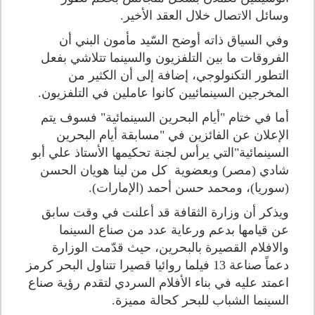
وسائل الاتصال خلال العقد الأخير.
وفي السياق ذاته أوضح السّيد مأمون البني أن
الفروقات ما بين التلفزيون والسينما تتلاشي بفعل
التطور التكنولوجي، إضافة إلى أن الكثير من
المخرجين السينمائيين كانوا عاملين في التلفزيون.
أما في ختام "أيام البحرين السينمائية" فسوف يتم
الإعلان عن الفائزين في "مسابقة أيام البحرين
السينمائية"التي يرأس لجنة تحكيمها الأستاذ علي أبو
شادي (مصر) وبعضوية كل من لينا هويان الحسن
(سوريا)، ومحمد حسن أحمد (الإمارات).
ويذكر أن وزارة الثقافة قد أعلنت في وقت سابق
عن قيامها بدعم ورعاية عدد من صناع السينما
والافلام القصيرة بالبحرين، حيث قدّمت الوزارة
دعماً صناعة 13 فيلما روائيا قصيرا تتناول البحر كرمز
اعمتد عليه في بناء الأفلام السردي لتقدم رؤية صناع
السينما الشباب للبحر كحالة مميزة.