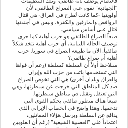
فالنظام يوصّف بأنه طائفي، وتلك التنظيمات
"الجهادية" تقوم على الصراع الطائفي، لأن
أولويتها -كما كانت تُطرح في العراق- هي قتال
الروافض والمارقين والكفرة، وليس في أجندتها
قتال على أساس سياسي
.
طبعاً الصراع الطائفي هو حرب أهلية كما جرى
توصيف الحالة اللبنانية، أي حرب أهلية تتخذ شكلاً
طائفياً. الآن ما طبيعة الصراع في سوريا: حرب
أهلية أم صراع طائفي؟
سنلاحظ أولاً أن السلطة كسلطة (رغم أن قواها
التي تستخدمها باتت من حزب الله وإيران
والعراق وبلدان أخرى) هي التي تخوض الصراع
ضد كل المناطق التي خرجت عن سيطرتها، وهي
التي تعتقل وتقتل في مناطق سيطرتها
.
طبعاً هناك منظور طائفي يحكم القوى التي
تدعمها، وهذا واضح في الخطاب الإيراني الذي
يدافع عن السلطة ويرسل هؤلاء المقاتلين،
اعتماداً على "العصبية الشيعية" (رغم أن العلويين