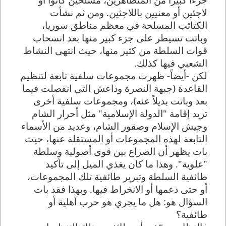
لاجئين أو معنيين باللاجئين. ومن ثم نشأت
الكتائب المسلحة في معظم مناطق سوريا،
وباتت تسيطر على جزء كبير منها بعد انسحاب
قوات السلطة من كثير منها، حيث انتهى النشاط
الشعبي فيها كذلك
.
لكن -أيضاً- ظهرت مجموعات سلفية تابعة لتنظيم
القاعدة (جبهة النصرة وداعش التي انفصلت فيما
بعد وباتت بديلاً عنه)، ومجموعات سلفية أخرى
تريد إقامة "الدولة الإسلامية" مثل أحرار الشام
وجيش الإسلام وصقور الشام، وعديد من الأسماء
التابعة لهذه المجموعات أو المستقلة عنها، حيث
بات يظهر أن الصراع بين قوى أصولية وسلطة
"علوية". وهذا ما كان يغذي الميل إلى تأكيد
طائفية السلطة وتبرير طائفية تلك المجموعات،
أو حتى دعمها أو الانخراط فيها. وبهذا فقد بات
السؤال هو: هل ما يجري هو حرب أهلية أو
طائفية؟