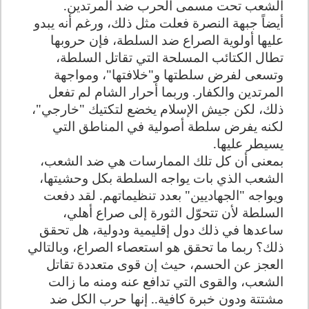
الشعب تحت مسمى الحرب ضد المرتدين
.
أيضاً جبهة النصرة فعلت مثل ذلك، ورغم أنه يبدو
عليها أولوية الصراع ضد السلطة، فإن حروبها
تطال الكتائب المسلحة التي تقاتل السلطة،
وتسعى لفرض سلطتها و"خلافتها"، ومواجهة
المرتدين والكفار. وربما أحرار الشام لم تفعل
ذلك، لكن جيش الإسلام يخضع لتكتيك "خارجي"،
لكنه يفرض سلطة أصولية في المناطق التي
يسيطر عليها
.
بمعنى أن كل تلك الممارسات هي ضد الشعب،
الشعب الذي بات يواجه السلطة بكل وحشيتها،
ويواجه "الجهاديين" بعدد تنظيماتهم. لقد دفعت
السلطة لأن تتحوّل الثورة إلى صراع أهلي،
ساعدها في ذلك دول إقليمية ودولية، هل تحقق
ذلك؟ ربما ما تحقق هو استعصاء الصراع، وبالتالي
العجز عن الحسم، حيث إن قوى متعددة تقاتل
الشعب، والقوى التي تدافع عنه ومنه ما زالت
مشتتة ودون خبرة كافية.. إنها حرب الكل ضد