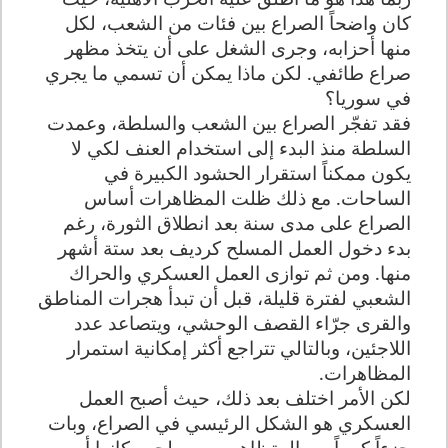
كان واضحاً الصراع بين فئات من الشعب، لكل
منها أحزابه، وجرى الشغل على أن يتخذ مظهر
صراع طائفي. لكن ماذا يمكن أن تسمي ما يجري
في سوريا؟
فقد تفجّر الصراع بين الشعب والسلطة، وعمدت
السلطة منذ البدء إلى استخدام العنف لكي لا
يكون ممكناً استقرار الحشود الكبيرة في
الساحات. مع ذلك ظلت المظاهرات أساس
الصراع على مدى سنة بعد انطلاق الثورة، رغم
بدء دخول العمل المسلح كرديف بعد ستة أشهر
منها. ومن ثم توازى العمل العسكري والحراك
الشعبي لفترة قليلة، قبل أن تبدأ هجرات المناطق
والقرى جرّاء القصف الوحشي، ويتصاعد عدد
اللاجئين، وبالتالي تتراجع أكثر إمكانية استمرار
المظاهرات
.
لكن الأمر اختلف بعد ذلك، حيث أصبح العمل
العسكري هو الشكل الرئيسي في الصراع، وبات
جزءاً كبيراً من المتظاهرين، مسلحين كانوا أو