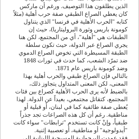
الذين يطلقون هذا التوصيف. ورغم أن ماركس
كان يعطي الصراع الطبقي صفة حرب أهلية (مثلاً
كتابه "الحرب الأهلية في فرنسا" الذي يتناول
كومونة باريس وثورة البروليتاريا)، حيث إن
الطبقات هي "أهلية"، أي من المجتمع، لكن هنا
يجري الصراع عبر الدولة، حيث تكون سلطة
الطبقة المسيطرة التي تخوض الصراع الدموي
ضد تمرّد الشعب، كما حدث في ثورات 1848
وضد كومونة باريس عام 1871
.
بالتالي فإن الصراع طبقي والحرب أهلية بهذا
المعنى، لكن المعنى المتداول يتجاوز ذلك،
بالضبط لأنه يرى الحرب الأهلية كصراع بين فئات
المجتمع، كتقاتل مجتمعي، بعيداً عن الدولة. لهذا
يُعطى صفة طائفية كما في لبنان، أو قبلية أو
مناطقية. رغم أن كل هذه الصراعات تجد جذراً
طبقياً، وإنْ كانت تستخدم "ترابطات" سواء كانت
"أيدولوجية" أو مناطقية، أو تعصبية إثنية
.
فقد عمدت البرجوازية المسيحية اللبنانية إلى