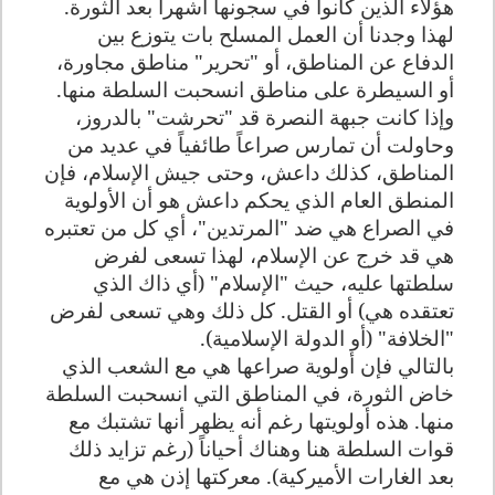
هؤلاء الذين كانوا في سجونها أشهراً بعد الثورة
.
لهذا وجدنا أن العمل المسلح بات يتوزع بين
الدفاع عن المناطق، أو "تحرير" مناطق مجاورة،
أو السيطرة على مناطق انسحبت السلطة منها.
وإذا كانت جبهة النصرة قد "تحرشت" بالدروز،
وحاولت أن تمارس صراعاً طائفياً في عديد من
المناطق، كذلك داعش، وحتى جيش الإسلام، فإن
المنطق العام الذي يحكم داعش هو أن الأولوية
في الصراع هي ضد "المرتدين"، أي كل من تعتبره
هي قد خرج عن الإسلام، لهذا تسعى لفرض
سلطتها عليه، حيث "الإسلام" (أي ذاك الذي
تعتقده هي) أو القتل. كل ذلك وهي تسعى لفرض
"الخلافة" (أو الدولة الإسلامية).
بالتالي فإن أولوية صراعها هي مع الشعب الذي
خاض الثورة، في المناطق التي انسحبت السلطة
منها. هذه أولويتها رغم أنه يظهر أنها تشتبك مع
قوات السلطة هنا وهناك أحياناً (رغم تزايد ذلك
بعد الغارات الأميركية). معركتها إذن هي مع