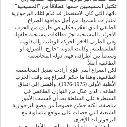
تكتيل المسيحيين خلفها انطلاقاً من "المسيحية"
ذاتها، التي كان الاستعمار قد قدّم لتلك البرجوازية
امتيازات باسمها، من أجل مواجهة الصراع
الطبقي الذي تفجّر، فكان في طرف من الحرب
الأحزاب المسيحية تجرّ قطاعات مسيحية خلفها،
وفي الطرف الآخر الحركة الوطنية والمقاومة
الفلسطينية، وكانت الدولة "خارج" الصراع، أو
وسيطاً بين أطرافه، فهي دولة المحاصصة
الطائفية أصلاً
.
لكن الصراع أنمى قوًى أرادت تعديل المحاصصة
الطائفية، وهذا ما حكم الصراع بعد وقف الحرب
الأهلية الأولى (1975-1976)، وأفضى إلى اتفاق
الطائف الذي عدّل من التوازن الطائفي في
السيطرة على السلطة بعد أن قُسمت الأمور
مناصفة، لكنه حسّن خصوصاً من وضع البرجوازية
الشيعية التي حصلت على مواقع متساوية مع
البرجوازيات الأخرى
.
ربما هذا هو ما أُطلق عليه الحرب الأهلية، حيث