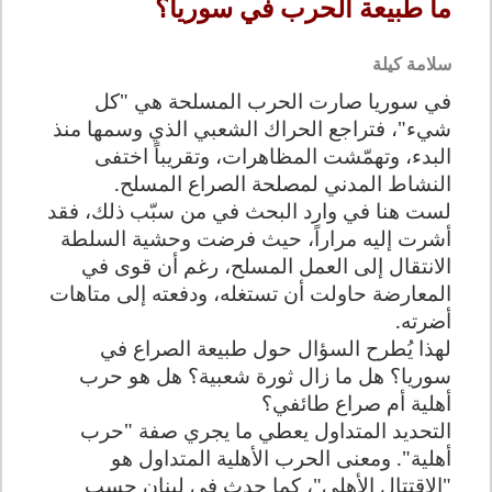
ما طبيعة الحرب في سوريا؟
سلامة كيلة
في سوريا صارت الحرب المسلحة هي "كل
شيء"، فتراجع الحراك الشعبي الذي وسمها منذ
البدء، وتهمّشت المظاهرات، وتقريباً اختفى
النشاط المدني لمصلحة الصراع المسلح
.
لست هنا في وارد البحث في من سبّب ذلك، فقد
أشرت إليه مراراً، حيث فرضت وحشية السلطة
الانتقال إلى العمل المسلح، رغم أن قوى في
المعارضة حاولت أن تستغله، ودفعته إلى متاهات
أضرته
.
لهذا يُطرح السؤال حول طبيعة الصراع في
سوريا؟ هل ما زال ثورة شعبية؟ هل هو حرب
أهلية أم صراع طائفي؟
التحديد المتداول يعطي ما يجري صفة "حرب
أهلية". ومعنى الحرب الأهلية المتداول هو
"الاقتتال الأهلي"، كما حدث في لبنان حسب