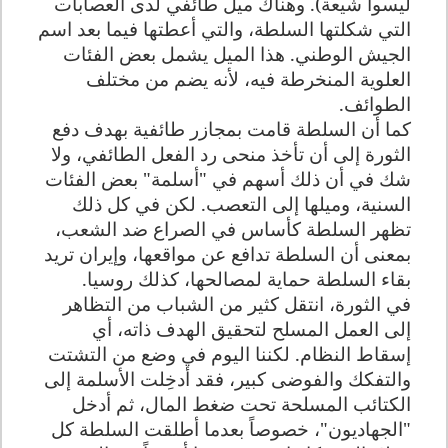
ليسوا شيعة). وهناك ميل طائفي لدى العصابات
التي شكلتها السلطة، والتي أعطتها فيما بعد اسم
الجيش الوطني. هذا الميل يشمل بعض الفئات
العلوية المنخرطة فيه، لأنه يضم من مختلف
الطوائف
.
كما أن السلطة قامت بمجازر طائفية بهدف دفع
الثورة إلى أن تأخذ منحى رد الفعل الطائفي، ولا
شك في أن ذلك أسهم في "أسلمة" بعض الفئات
السنية، وميلها إلى التعصب. لكن في كل ذلك
تظهر السلطة كأساس في الصراع ضد الشعب،
بمعنى أن السلطة تدافع عن مواقعها، وإيران تريد
بقاء السلطة حماية لمصالحها، كذلك روسيا
.
في الثورة، انتقل كثير من الشباب من التظاهر
إلى العمل المسلح لتحقيق الهدف ذاته، أي
إسقاط النظام. لكننا اليوم في وضع من التشتت
والتفكك والفوضى كبير، فقد أدخِلت الأسلمة إلى
الكتائب المسلحة تحت ضغط المال، ثم أدخل
"الجهاديون"، خصوصاً بعدما أطلقت السلطة كل