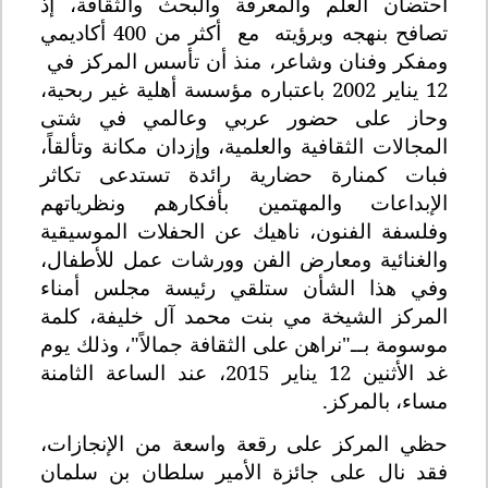
احتضان العلم والمعرفة والبحث والثقافة، إذ
تصافح بنهجه وبرؤيته مع أكثر من 400 أكاديمي
ومفكر وفنان وشاعر، منذ أن تأسس المركز في
12 يناير 2002 باعتباره مؤسسة أهلية غير ربحية،
وحاز على حضور عربي وعالمي في شتى
المجالات الثقافية والعلمية، وإزدان مكانة وتألقاً،
فبات كمنارة حضارية رائدة تستدعى تكاثر
الإبداعات والمهتمين بأفكارهم ونظرياتهم
وفلسفة الفنون، ناهيك عن الحفلات الموسيقية
والغنائية ومعارض الفن وورشات عمل للأطفال،
وفي هذا الشأن ستلقي رئيسة مجلس أمناء
المركز الشيخة مي بنت محمد آل خليفة، كلمة
موسومة بــ"نراهن على الثقافة جمالاً"، وذلك يوم
غد الأثنين 12 يناير 2015، عند الساعة الثامنة
مساء، بالمركز
.
حظي المركز على رقعة واسعة من الإنجازات،
فقد نال على جائزة الأمير سلطان بن سلمان