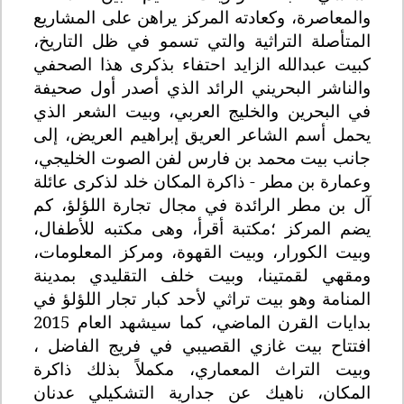
والمعاصرة، وكعادته المركز يراهن على المشاريع
المتأصلة التراثية والتي تسمو في ظل التاريخ،
كبيت عبدالله الزايد احتفاء بذكرى هذا الصحفي
والناشر البحريني الرائد الذي أصدر أول صحيفة
في البحرين والخليج العربي، وبيت الشعر الذي
يحمل أسم الشاعر العريق إبراهيم العريض، إلى
جانب بيت محمد بن فارس لفن الصوت الخليجي،
وعمارة بن مطر - ذاكرة المكان خلد لذكرى عائلة
آل بن مطر الرائدة في مجال تجارة اللؤلؤ، كم
يضم المركز ؛مكتبة أقرأ، وهى مكتبه للأطفال،
وبيت الكورار، وبيت القهوة، ومركز المعلومات،
ومقهي لقمتينا، وبيت خلف التقليدي بمدينة
المنامة وهو بيت تراثي لأحد كبار تجار اللؤلؤ في
بدايات القرن الماضي، كما سيشهد العام 2015
افتتاح بيت غازي القصيبي في فريج الفاضل ،
وبيت التراث المعماري، مكملاً بذلك ذاكرة
المكان، ناهيك عن جدارية التشكيلي عدنان