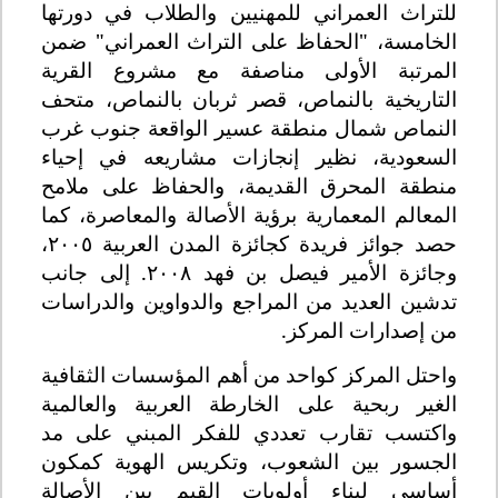
للتراث العمراني للمهنيين والطلاب في دورتها
الخامسة، "الحفاظ على التراث العمراني" ضمن
المرتبة الأولى مناصفة مع مشروع القرية
التاريخية بالنماص، قصر ثربان بالنماص، متحف
النماص شمال منطقة عسير الواقعة جنوب غرب
السعودية، نظير إنجازات مشاريعه في إحياء
منطقة المحرق القديمة، والحفاظ على ملامح
المعالم المعمارية برؤية الأصالة والمعاصرة، كما
حصد جوائز فريدة كجائزة المدن العربية ٢٠٠٥،
وجائزة الأمير فيصل بن فهد ٢٠٠٨. إلى جانب
تدشين العديد من المراجع والدواوين والدراسات
من إصدارات المركز
.
واحتل المركز كواحد من أهم المؤسسات الثقافية
الغير ربحية على الخارطة العربية والعالمية
واكتسب تقارب تعددي للفكر المبني على مد
الجسور بين الشعوب، وتكريس الهوية كمكون
أساسي لبناء أولويات القيم بين الأصالة